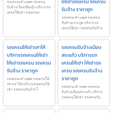
ให้เช่ารถเครน รถเครน
รถเครนเช่า.com รถเครน
รับจ้างเวียงเชียงรุ้ง บริการรถ
รับจ้าง ราคาถูก
เครนให้เช่า รถเครนร
รถเครนเช่า.com รถเครน
รับจ้างเกาะกูด บริการรถ
เครนให้เช่า รถเครนรับจ้าง
รถเครนให้เช่าเสาไห้
รถเครนรับจ้างเมือง
บริการรถเครนให้เช่า
สระแก้ว บริการรถ
ให้เช่ารถเครน รถเครน
เครนให้เช่า ให้เช่ารถ
รับจ้าง ราคาถูก
เครน รถเครนรับจ้าง
ราคาถูก
รถเครนเช่า.com รถเครนให้
เช่าเสาไห้ บริการรถเครนให้
รถเครนเช่า.com รถเครน
เช่า รถเครนรับจ้าง ใ
รับจ้างเมืองสระแก้ว บริการ
รถเครนให้เช่า รถเครนรับ