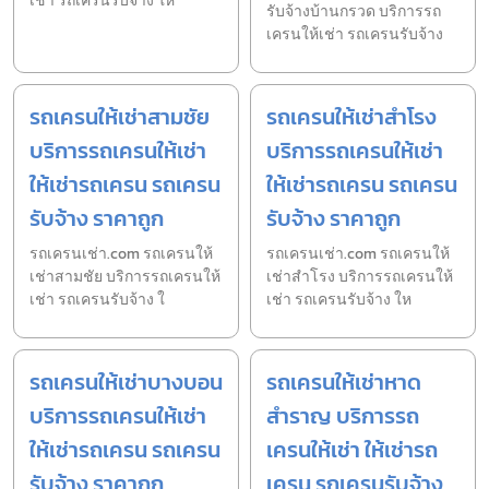
เช่า รถเครนรับจ้าง ให้
รับจ้างบ้านกรวด บริการรถ
เครนให้เช่า รถเครนรับจ้าง
รถเครนให้เช่าสามชัย
รถเครนให้เช่าสำโรง
บริการรถเครนให้เช่า
บริการรถเครนให้เช่า
ให้เช่ารถเครน รถเครน
ให้เช่ารถเครน รถเครน
รับจ้าง ราคาถูก
รับจ้าง ราคาถูก
รถเครนเช่า.com รถเครนให้
รถเครนเช่า.com รถเครนให้
เช่าสามชัย บริการรถเครนให้
เช่าสำโรง บริการรถเครนให้
เช่า รถเครนรับจ้าง ใ
เช่า รถเครนรับจ้าง ให
รถเครนให้เช่าบางบอน
รถเครนให้เช่าหาด
บริการรถเครนให้เช่า
สำราญ บริการรถ
ให้เช่ารถเครน รถเครน
เครนให้เช่า ให้เช่ารถ
รับจ้าง ราคาถูก
เครน รถเครนรับจ้าง