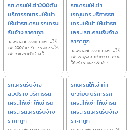
รถเครนให้เช่า200ตัน
รถเครนให้เช่า
บริการรถเครนให้เช่า
เรณูนคร บริการรถ
ให้เช่ารถเครน รถเครน
เครนให้เช่า ให้เช่ารถ
รับจ้าง ราคาถูก
เครน รถเครนรับจ้าง
ราคาถูก
รถเครนเช่า.com รถเครนให้
เช่า200ตัน บริการรถเครนให้
รถเครนเช่า.com รถเครนให้
เช่า รถเครนรับจ้าง ใ
เช่าเรณูนคร บริการรถเครน
ให้เช่า รถเครนรับจ้าง
รถเครนรับจ้าง
รถเครนให้เช่าท่า
สบปราบ บริการรถ
ตะเกียบ บริการรถ
เครนให้เช่า ให้เช่ารถ
เครนให้เช่า ให้เช่ารถ
เครน รถเครนรับจ้าง
เครน รถเครนรับจ้าง
ราคาถูก
ราคาถูก