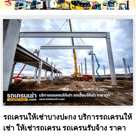
รถเครนให้เช่าบางปะกง บริการรถเครนให้
เช่า ให้เช่ารถเครน รถเครนรับจ้าง ราคา