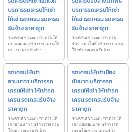
รถเครนให้เช่าแม่แจ่ม
รถเครนรับจ้างนาโพธิ์
บริการรถเครนให้เช่า
บริการรถเครนให้เช่า
ให้เช่ารถเครน รถเครน
ให้เช่ารถเครน รถเครน
รับจ้าง ราคาถูก
รับจ้าง ราคาถูก
รถเครนเช่า.com รถเครนให้
รถเครนเช่า.com รถเครน
เช่าแม่แจ่ม บริการรถเครนให้
รับจ้างนาโพธิ์ บริการรถเครน
เช่า รถเครนรับจ้าง
ให้เช่า รถเครนรับจ้าง
รถเครนให้เช่า
รถเครนให้เช่าเมือง
ยานนาวา บริการรถ
ชัยนาท บริการรถ
เครนให้เช่า ให้เช่ารถ
เครนให้เช่า ให้เช่ารถ
เครน รถเครนรับจ้าง
เครน รถเครนรับจ้าง
ราคาถูก
ราคาถูก
รถเครนเช่า.com รถเครนให้
รถเครนเช่า.com รถเครนให้
เช่ายานนาวา บริการรถเครน
เช่าเมืองชัยนาท บริการรถ
ให้เช่า รถเครนรับจ้าง
เครนให้เช่า รถเครนรับจ