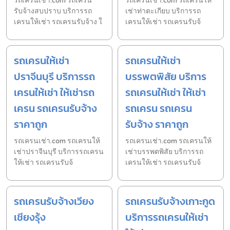
รถเครนเช่า.com รถเครน
รถเครนเช่า.com รถเครนให้
รับจ้างสบปราบ บริการรถ
เช่าท่าตะเกียบ บริการรถ
เครนให้เช่า รถเครนรับจ้าง ใ
เครนให้เช่า รถเครนรับจ้
รถเครนให้เช่า
รถเครนให้เช่า
ปราจีนบุรี บริการรถ
บรรพตพิสัย บริการ
เครนให้เช่า ให้เช่ารถ
รถเครนให้เช่า ให้เช่า
เครน รถเครนรับจ้าง
รถเครน รถเครน
ราคาถูก
รับจ้าง ราคาถูก
รถเครนเช่า.com รถเครนให้
รถเครนเช่า.com รถเครนให้
เช่าปราจีนบุรี บริการรถเครน
เช่าบรรพตพิสัย บริการรถ
ให้เช่า รถเครนรับจ้
เครนให้เช่า รถเครนรับจ้
รถเครนรับจ้างเวียง
รถเครนรับจ้างเกาะกูด
เชียงรุ้ง
บริการรถเครนให้เช่า