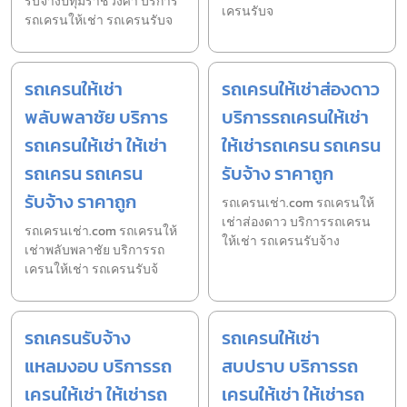
รับจ้างปทุมราชวงศา บริการ
เครนรับจ
รถเครนให้เช่า รถเครนรับจ
รถเครนให้เช่า
รถเครนให้เช่าส่องดาว
พลับพลาชัย บริการ
บริการรถเครนให้เช่า
รถเครนให้เช่า ให้เช่า
ให้เช่ารถเครน รถเครน
รถเครน รถเครน
รับจ้าง ราคาถูก
รับจ้าง ราคาถูก
รถเครนเช่า.com รถเครนให้
เช่าส่องดาว บริการรถเครน
รถเครนเช่า.com รถเครนให้
ให้เช่า รถเครนรับจ้าง
เช่าพลับพลาชัย บริการรถ
เครนให้เช่า รถเครนรับจ้
รถเครนรับจ้าง
รถเครนให้เช่า
แหลมงอบ บริการรถ
สบปราบ บริการรถ
เครนให้เช่า ให้เช่ารถ
เครนให้เช่า ให้เช่ารถ