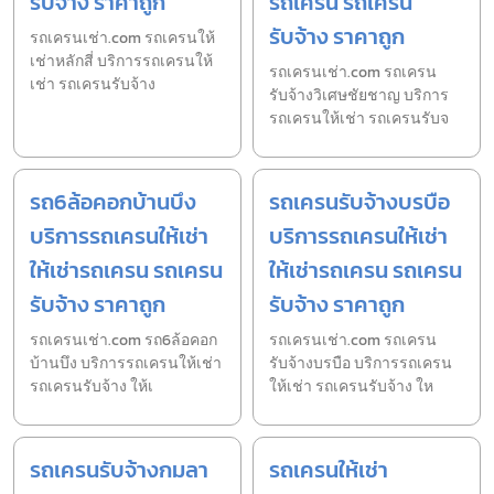
รับจ้าง ราคาถูก
รถเครน รถเครน
รับจ้าง ราคาถูก
รถเครนเช่า.com รถเครนให้
เช่าหลักสี่ บริการรถเครนให้
รถเครนเช่า.com รถเครน
เช่า รถเครนรับจ้าง
รับจ้างวิเศษชัยชาญ บริการ
รถเครนให้เช่า รถเครนรับจ
รถ6ล้อคอกบ้านบึง
รถเครนรับจ้างบรบือ
บริการรถเครนให้เช่า
บริการรถเครนให้เช่า
ให้เช่ารถเครน รถเครน
ให้เช่ารถเครน รถเครน
รับจ้าง ราคาถูก
รับจ้าง ราคาถูก
รถเครนเช่า.com รถ6ล้อคอก
รถเครนเช่า.com รถเครน
บ้านบึง บริการรถเครนให้เช่า
รับจ้างบรบือ บริการรถเครน
รถเครนรับจ้าง ให้เ
ให้เช่า รถเครนรับจ้าง ให
รถเครนรับจ้างกมลา
รถเครนให้เช่า