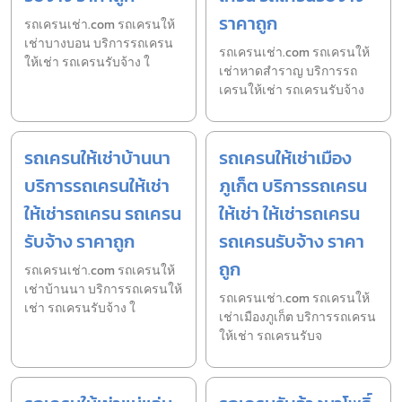
ราคาถูก
รถเครนเช่า.com รถเครนให้
เช่าบางบอน บริการรถเครน
รถเครนเช่า.com รถเครนให้
ให้เช่า รถเครนรับจ้าง ใ
เช่าหาดสำราญ บริการรถ
เครนให้เช่า รถเครนรับจ้าง
รถเครนให้เช่าบ้านนา
รถเครนให้เช่าเมือง
บริการรถเครนให้เช่า
ภูเก็ต บริการรถเครน
ให้เช่ารถเครน รถเครน
ให้เช่า ให้เช่ารถเครน
รับจ้าง ราคาถูก
รถเครนรับจ้าง ราคา
ถูก
รถเครนเช่า.com รถเครนให้
เช่าบ้านนา บริการรถเครนให้
รถเครนเช่า.com รถเครนให้
เช่า รถเครนรับจ้าง ใ
เช่าเมืองภูเก็ต บริการรถเครน
ให้เช่า รถเครนรับจ