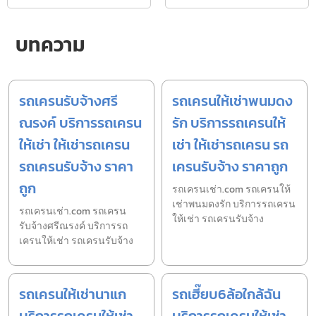
บทความ
รถเครนรับจ้างศรี
รถเครนให้เช่าพนมดง
ณรงค์ บริการรถเครน
รัก บริการรถเครนให้
ให้เช่า ให้เช่ารถเครน
เช่า ให้เช่ารถเครน รถ
รถเครนรับจ้าง ราคา
เครนรับจ้าง ราคาถูก
ถูก
รถเครนเช่า.com รถเครนให้
เช่าพนมดงรัก บริการรถเครน
รถเครนเช่า.com รถเครน
ให้เช่า รถเครนรับจ้าง
รับจ้างศรีณรงค์ บริการรถ
เครนให้เช่า รถเครนรับจ้าง
รถเครนให้เช่านาแก
รถเฮี๊ยบ6ล้อใกล้ฉัน
บริการรถเครนให้เช่า
บริการรถเครนให้เช่า