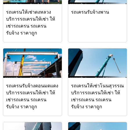
รถเครนให้เช่าดงหลวง
รถเครนรับจ้างพาน
บริการรถเครนให้เช่า ให้
เช่ารถเครน รถเครน
รับจ้าง ราคาถูก
รถเครนรับจ้างดอนมดแดง
รถเครนให้เช่าโนนสุวรรณ
บริการรถเครนให้เช่า ให้
บริการรถเครนให้เช่า ให้
เช่ารถเครน รถเครน
เช่ารถเครน รถเครน
รับจ้าง ราคาถูก
รับจ้าง ราคาถูก