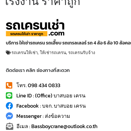
โรงงาน ราคาถูก
บริการ ให้เช่ารถเครน รถเฮี๊ยบ รถเทรลเลอร์ รถ 4 ล้อ 6 ล้อ 10 ล้อคอ
รถเครนให้เช่า
,
ให้เช่ารถเครน
,
รถเครนรับจ้าง
ติดต่อเรา คลิก ช่องทางที่สะดวก
โทร. 098 434 0833
Line ID : (Office) บาสบอย เครน
Facebook : บจก. บาสบอย เครน
Messenger : ส่งข้อความ
อีเมล : Bassboycrane@outlook.co.th