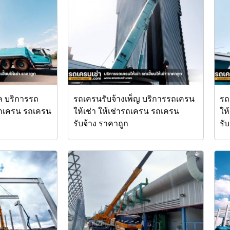
ค บริการรถ
รถเครนรับจ้างเพ็ญ บริการรถเครน
รถ
ารถเครน รถเครน
ให้เช่า ให้เช่ารถเครน รถเครน
ให
รับจ้าง ราคาถูก
รั