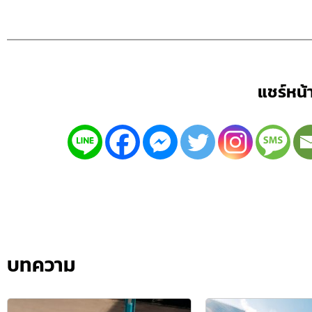
แชร์หน้า
บทความ