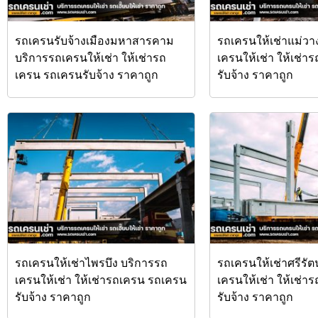
รถเครนรับจ้างเมืองมหาสารคาม
รถเครนให้เช่าแม่วา
บริการรถเครนให้เช่า ให้เช่ารถ
เครนให้เช่า ให้เช่
เครน รถเครนรับจ้าง ราคาถูก
รับจ้าง ราคาถูก
รถเครนให้เช่าไพรบึง บริการรถ
รถเครนให้เช่าศรีรั
เครนให้เช่า ให้เช่ารถเครน รถเครน
เครนให้เช่า ให้เช่
รับจ้าง ราคาถูก
รับจ้าง ราคาถูก