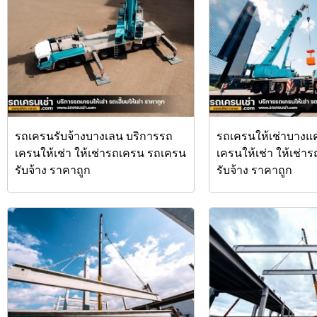
รถเครนรับจ้างบางเลน บริการรถ
รถเครนให้เช่าบางแ
เครนให้เช่า ให้เช่ารถเครน รถเครน
เครนให้เช่า ให้เช่
รับจ้าง ราคาถูก
รับจ้าง ราคาถูก