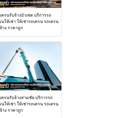
เครนรับจ้างบัวเชด บริการรถ
รนให้เช่า ให้เช่ารถเครน รถเครน
บจ้าง ราคาถูก
เครนรับจ้างสามชัย บริการรถ
รนให้เช่า ให้เช่ารถเครน รถเครน
บจ้าง ราคาถูก