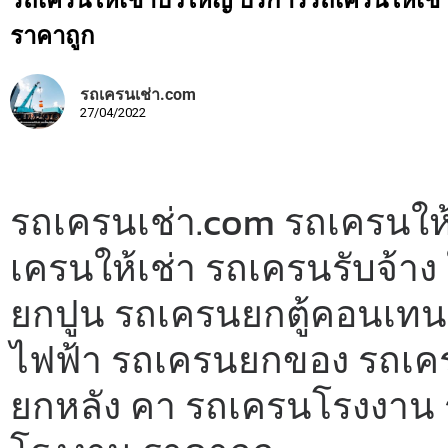
รถเครนให้เช่าบัวใหญ่ บริการรถเครนให้เช่
ราคาถูก
รถเครนเช่า.com
27/04/2022
รถเครนเช่า.com รถเครนให้
เครนให้เช่า รถเครนรับจ้าง
ยกปูน รถเครนยกตู้คอนเทน
ไฟฟ้า รถเครนยกของ รถเค
ยกหลัง คา รถเครนโรงงาน