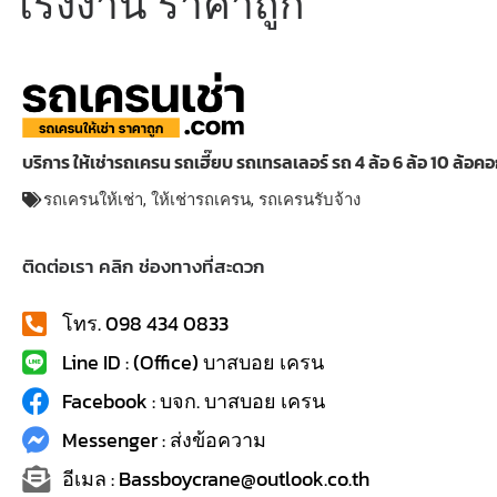
โรงงาน ราคาถูก
บริการ ให้เช่ารถเครน รถเฮี๊ยบ รถเทรลเลอร์ รถ 4 ล้อ 6 ล้อ 10 ล้อคอ
รถเครนให้เช่า
,
ให้เช่ารถเครน
,
รถเครนรับจ้าง
ติดต่อเรา คลิก ช่องทางที่สะดวก
โทร. 098 434 0833
Line ID : (Office) บาสบอย เครน
Facebook : บจก. บาสบอย เครน
Messenger : ส่งข้อความ
อีเมล : Bassboycrane@outlook.co.th