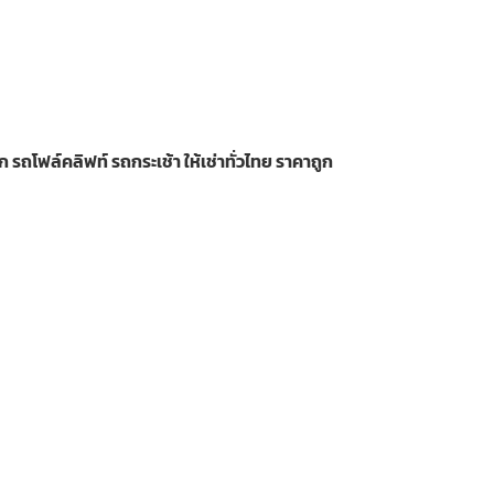
ก รถโฟล์คลิฟท์ รถกระเช้า ให้เช่าทั่วไทย ราคาถูก