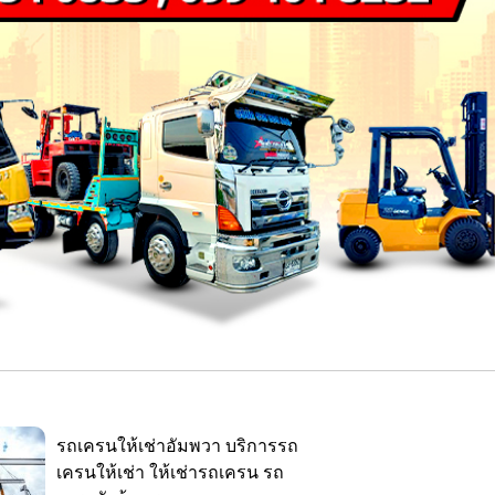
รถเครนให้เช่าอัมพวา บริการรถ
เครนให้เช่า ให้เช่ารถเครน รถ