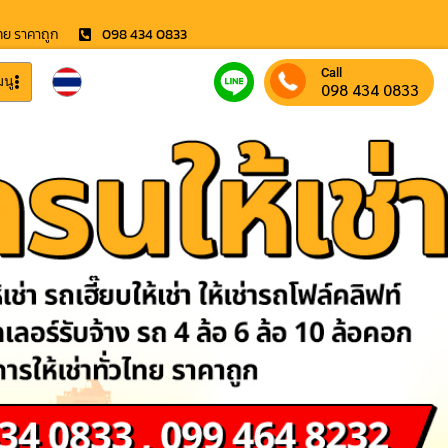
ไทย ราคาถูก
098 434 0833
Call
มนู
098 434 0833