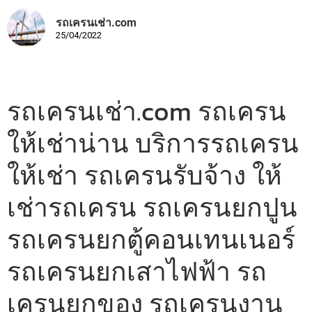
รถเครนเช่า.com
25/04/2022
รถเครนเช่า.com รถเครน
ให้เช่าน่าน บริการรถเครน
ให้เช่า รถเครนรับจ้าง ให้
เช่ารถเครน รถเครนยกปูน
รถเครนยกตู้คอนเทนเนอร์
รถเครนยกเสาไฟฟ้า รถ
เครนยกของ รถเครนงาน