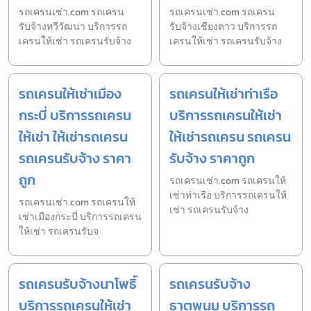
รถเครนเช่า.com รถเครน
รถเครนเช่า.com รถเครน
รับจ้างทวีวัฒนา บริการรถ
รับจ้างเชียงดาว บริการรถ
เครนให้เช่า รถเครนรับจ้าง
เครนให้เช่า รถเครนรับจ้าง
รถเครนให้เช่าเมือง
รถเครนให้เช่าท่าเรือ
กระบี่ บริการรถเครน
บริการรถเครนให้เช่า
ให้เช่า ให้เช่ารถเครน
ให้เช่ารถเครน รถเครน
รถเครนรับจ้าง ราคา
รับจ้าง ราคาถูก
ถูก
รถเครนเช่า.com รถเครนให้
เช่าท่าเรือ บริการรถเครนให้
รถเครนเช่า.com รถเครนให้
เช่า รถเครนรับจ้าง
เช่าเมืองกระบี่ บริการรถเครน
ให้เช่า รถเครนรับจ
รถเครนรับจ้างนาโพธิ์
รถเครนรับจ้าง
บริการรถเครนให้เช่า
ธาตุพนม บริการรถ