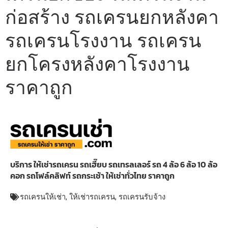
ก่อสร้าง รถเครนยกหลังคา
รถเครนโรงงาน รถเครน
ยกโครงหลังคาโรงงาน
ราคาถูก
บริการ ให้เช่ารถเครน รถเฮี๊ยบ รถเทรลเลอร์ รถ 4 ล้อ 6 ล้อ 10 ล้อ
คอก รถโฟล์คลิฟท์ รถกระเช้า ให้เช่าทั่วไทย ราคาถูก
รถเครนให้เช่า
,
ให้เช่ารถเครน
,
รถเครนรับจ้าง