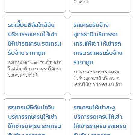
รับจ้าง ใ
รถเฮี๊ยบ6ล้อใกล้ฉัน
รถเครนรับจ้าง
บริการรถเครนให้เช่า
อุดรธานี บริการรถ
ให้เช่ารถเครน รถเครน
เครนให้เช่า ให้เช่ารถ
รับจ้าง ราคาถูก
เครน รถเครนรับจ้าง
ราคาถูก
รถเครนเช่า.com รถเฮี๊ยบ6ล้อ
ใกล้ฉัน บริการรถเครนให้เช่า
รถเครนเช่า.com รถเครน
รถเครนรับจ้าง ใ
รับจ้างอุดรธานี บริการรถ
เครนให้เช่า รถเครนรับจ้าง
รถเครน25ตันบ่อวิน
รถเครนให้เช่าละงู
บริการรถเครนให้เช่า
บริการรถเครนให้เช่า
ให้เช่ารถเครน รถเครน
ให้เช่ารถเครน รถเครน