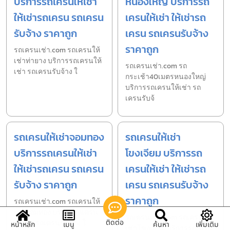
บริการรถเครนให้เช่า
หนองใหญ่ บริการรถ
ให้เช่ารถเครน รถเครน
เครนให้เช่า ให้เช่ารถ
รับจ้าง ราคาถูก
เครน รถเครนรับจ้าง
ราคาถูก
รถเครนเช่า.com รถเครนให้
เช่าท่ายาง บริการรถเครนให้
รถเครนเช่า.com รถ
เช่า รถเครนรับจ้าง ใ
กระเช้า40เมตรหนองใหญ่
บริการรถเครนให้เช่า รถ
เครนรับจ้
รถเครนให้เช่าจอมทอง
รถเครนให้เช่า
บริการรถเครนให้เช่า
โขงเจียม บริการรถ
ให้เช่ารถเครน รถเครน
เครนให้เช่า ให้เช่ารถ
รับจ้าง ราคาถูก
เครน รถเครนรับจ้าง
ราคาถูก
รถเครนเช่า.com รถเครนให้
เช่าจอมทอง บริการรถเครน
รถเครนเช่า.com รถเครนให้
ติดต่อ
ให้เช่า รถเครนรับจ้าง ใ
หน้าหลัก
เมนู
ค้นหา
เพิ่มเติม
เช่าโขงเจียม บริการรถเครน