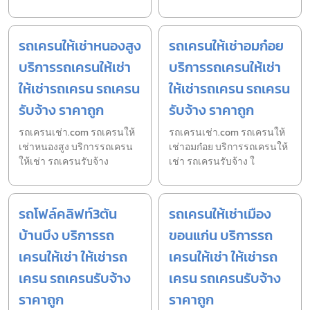
รถเครนให้เช่าหนองสูง
รถเครนให้เช่าอมก๋อย
บริการรถเครนให้เช่า
บริการรถเครนให้เช่า
ให้เช่ารถเครน รถเครน
ให้เช่ารถเครน รถเครน
รับจ้าง ราคาถูก
รับจ้าง ราคาถูก
รถเครนเช่า.com รถเครนให้
รถเครนเช่า.com รถเครนให้
เช่าหนองสูง บริการรถเครน
เช่าอมก๋อย บริการรถเครนให้
ให้เช่า รถเครนรับจ้าง
เช่า รถเครนรับจ้าง ใ
รถโฟล์คลิฟท์3ตัน
รถเครนให้เช่าเมือง
บ้านบึง บริการรถ
ขอนแก่น บริการรถ
เครนให้เช่า ให้เช่ารถ
เครนให้เช่า ให้เช่ารถ
เครน รถเครนรับจ้าง
เครน รถเครนรับจ้าง
ราคาถูก
ราคาถูก