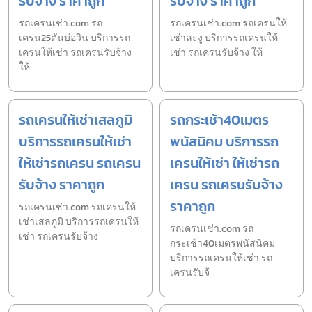
รับจ้าง ราคาถูก
รับจ้าง ราคาถูก
รถเครนเช่า.com รถ
รถเครนเช่า.com รถเครนให้
เครน25ตันบ่อวิน บริการรถ
เช่าละงู บริการรถเครนให้
เครนให้เช่า รถเครนรับจ้าง
เช่า รถเครนรับจ้าง ให้
ให้
รถเครนให้เช่าเสลภูมิ
รถกระเช้า40เมตร
บริการรถเครนให้เช่า
พนัสนิคม บริการรถ
ให้เช่ารถเครน รถเครน
เครนให้เช่า ให้เช่ารถ
รับจ้าง ราคาถูก
เครน รถเครนรับจ้าง
ราคาถูก
รถเครนเช่า.com รถเครนให้
เช่าเสลภูมิ บริการรถเครนให้
รถเครนเช่า.com รถ
เช่า รถเครนรับจ้าง
กระเช้า40เมตรพนัสนิคม
บริการรถเครนให้เช่า รถ
เครนรับจ้