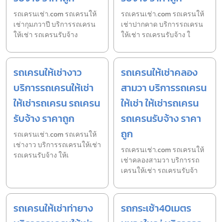
รถเครนเช่า.com รถเครนให้
รถเครนเช่า.com รถเครนให้
เช่ากุมภวาปี บริการรถเครน
เช่าปากคาด บริการรถเครน
ให้เช่า รถเครนรับจ้าง
ให้เช่า รถเครนรับจ้าง ใ
รถเครนให้เช่างาว
รถเครนให้เช่าคลอง
บริการรถเครนให้เช่า
สามวา บริการรถเครน
ให้เช่ารถเครน รถเครน
ให้เช่า ให้เช่ารถเครน
รับจ้าง ราคาถูก
รถเครนรับจ้าง ราคา
ถูก
รถเครนเช่า.com รถเครนให้
เช่างาว บริการรถเครนให้เช่า
รถเครนเช่า.com รถเครนให้
รถเครนรับจ้าง ให้เ
เช่าคลองสามวา บริการรถ
เครนให้เช่า รถเครนรับจ้า
รถเครนให้เช่าท่ายาง
รถกระเช้า40เมตร