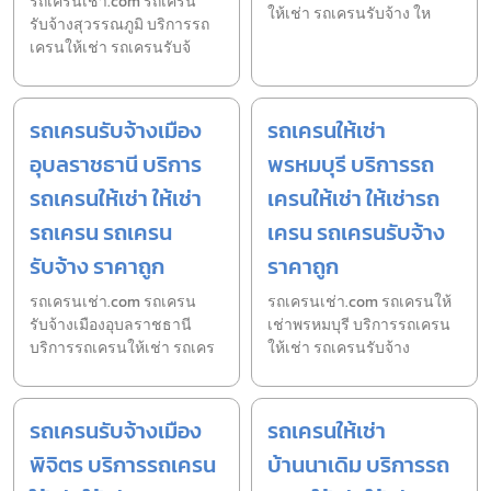
รถเครนเช่า.com รถเครน
ให้เช่า รถเครนรับจ้าง ให
รับจ้างสุวรรณภูมิ บริการรถ
เครนให้เช่า รถเครนรับจ้
รถเครนรับจ้างเมือง
รถเครนให้เช่า
อุบลราชธานี บริการ
พรหมบุรี บริการรถ
รถเครนให้เช่า ให้เช่า
เครนให้เช่า ให้เช่ารถ
รถเครน รถเครน
เครน รถเครนรับจ้าง
รับจ้าง ราคาถูก
ราคาถูก
รถเครนเช่า.com รถเครน
รถเครนเช่า.com รถเครนให้
รับจ้างเมืองอุบลราชธานี
เช่าพรหมบุรี บริการรถเครน
บริการรถเครนให้เช่า รถเคร
ให้เช่า รถเครนรับจ้าง
รถเครนรับจ้างเมือง
รถเครนให้เช่า
พิจิตร บริการรถเครน
บ้านนาเดิม บริการรถ