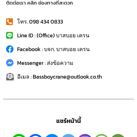
ติดต่อเรา คลิก ช่องทางที่สะดวก
โทร. 098 434 0833
Line ID : (Office) บาสบอย เครน
Facebook : บจก. บาสบอย เครน
Messenger : ส่งข้อความ
อีเมล : Bassboycrane@outlook.co.th
แชร์หน้านี้