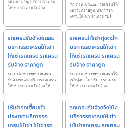
เช่าเลาขวัญ บริการรถเครน
รถเครนเช่า.com รถเครนให้
ให้เช่า รถเครนรับจ้าง
เช่าวังทรายพูน บริการรถ
เครนให้เช่า รถเครนรับจ้
รถเครนรับจ้างขนอม
รถเครนให้เช่าทุ่งตะโก
บริการรถเครนให้เช่า
บริการรถเครนให้เช่า
ให้เช่ารถเครน รถเครน
ให้เช่ารถเครน รถเครน
รับจ้าง ราคาถูก
รับจ้าง ราคาถูก
รถเครนเช่า.com รถเครน
รถเครนเช่า.com รถเครนให้
รับจ้างขนอม บริการรถเครน
เช่าทุ่งตะโก บริการรถเครน
ให้เช่า รถเครนรับจ้าง ให้
ให้เช่า รถเครนรับจ้าง
ให้เช่ารถเฮี๊ยบทั่ว
รถเครนรับจ้างวังโป่ง
ประเทศ บริการรถ
บริการรถเครนให้เช่า
เครนให้เช่า ให้เช่ารถ
ให้เช่ารถเครน รถเครน