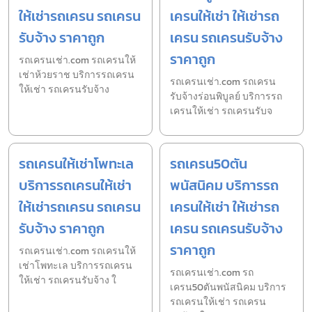
ให้เช่ารถเครน รถเครน
เครนให้เช่า ให้เช่ารถ
รับจ้าง ราคาถูก
เครน รถเครนรับจ้าง
ราคาถูก
รถเครนเช่า.com รถเครนให้
เช่าห้วยราช บริการรถเครน
รถเครนเช่า.com รถเครน
ให้เช่า รถเครนรับจ้าง
รับจ้างร่อนพิบูลย์ บริการรถ
เครนให้เช่า รถเครนรับจ
รถเครนให้เช่าโพทะเล
รถเครน50ตัน
บริการรถเครนให้เช่า
พนัสนิคม บริการรถ
ให้เช่ารถเครน รถเครน
เครนให้เช่า ให้เช่ารถ
รับจ้าง ราคาถูก
เครน รถเครนรับจ้าง
ราคาถูก
รถเครนเช่า.com รถเครนให้
เช่าโพทะเล บริการรถเครน
รถเครนเช่า.com รถ
ให้เช่า รถเครนรับจ้าง ใ
เครน50ตันพนัสนิคม บริการ
รถเครนให้เช่า รถเครน