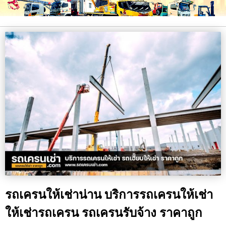
รถเครนให้เช่าน่าน บริการรถเครนให้เช่า
ให้เช่ารถเครน รถเครนรับจ้าง ราคาถูก