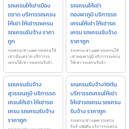
รถเครนให้เช่าเมือง
รถเครนให้เช่า
ตราด บริการรถเครน
ทองผาภูมิ บริการรถ
ให้เช่า ให้เช่ารถเครน
เครนให้เช่า ให้เช่ารถ
รถเครนรับจ้าง ราคา
เครน รถเครนรับจ้าง
ถูก
ราคาถูก
รถเครนเช่า.com รถเครนให้
รถเครนเช่า.com รถเครนให้
เช่าเมืองตราด บริการรถ
เช่าทองผาภูมิ บริการรถเครน
เครนให้เช่า รถเครนรับจ้า
ให้เช่า รถเครนรับจ้า
รถเครนรับจ้าง
รถเครนรับจ้าง10ตัน
สุวรรณภูมิ บริการรถ
บริการรถเครนให้เช่า
เครนให้เช่า ให้เช่ารถ
ให้เช่ารถเครน รถเครน
เครน รถเครนรับจ้าง
รับจ้าง ราคาถูก
ราคาถูก
รถเครนเช่า.com รถเครน
รับจ้าง10ตัน บริการรถเครน