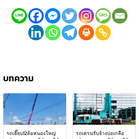
บทความ
รถเฮี๊ยบ12ล้อหนองใหญ่
รถเครนรับจ้างบ่อเกลือ