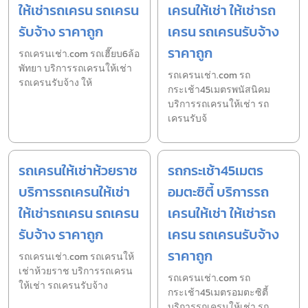
ให้เช่ารถเครน รถเครน
เครนให้เช่า ให้เช่ารถ
รับจ้าง ราคาถูก
เครน รถเครนรับจ้าง
ราคาถูก
รถเครนเช่า.com รถเฮี๊ยบ6ล้อ
พัทยา บริการรถเครนให้เช่า
รถเครนเช่า.com รถ
รถเครนรับจ้าง ให้
กระเช้า45เมตรพนัสนิคม
บริการรถเครนให้เช่า รถ
เครนรับจ้
รถเครนให้เช่าห้วยราช
รถกระเช้า45เมตร
บริการรถเครนให้เช่า
อมตะซิตี้ บริการรถ
ให้เช่ารถเครน รถเครน
เครนให้เช่า ให้เช่ารถ
รับจ้าง ราคาถูก
เครน รถเครนรับจ้าง
ราคาถูก
รถเครนเช่า.com รถเครนให้
เช่าห้วยราช บริการรถเครน
รถเครนเช่า.com รถ
ให้เช่า รถเครนรับจ้าง
กระเช้า45เมตรอมตะซิตี้
บริการรถเครนให้เช่า รถ