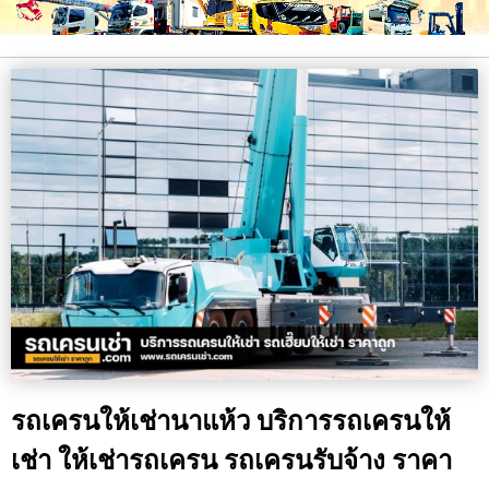
รถเครนให้เช่านาแห้ว บริการรถเครนให้
เช่า ให้เช่ารถเครน รถเครนรับจ้าง ราคา