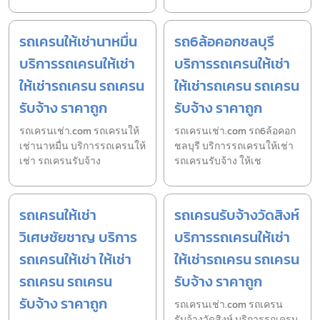
รถเครนให้เช่านาหมื่น
รถ6ล้อคอกชลบุรี
บริการรถเครนให้เช่า
บริการรถเครนให้เช่า
ให้เช่ารถเครน รถเครน
ให้เช่ารถเครน รถเครน
รับจ้าง ราคาถูก
รับจ้าง ราคาถูก
รถเครนเช่า.com รถเครนให้
รถเครนเช่า.com รถ6ล้อคอก
เช่านาหมื่น บริการรถเครนให้
ชลบุรี บริการรถเครนให้เช่า
เช่า รถเครนรับจ้าง
รถเครนรับจ้าง ให้เช
รถเครนให้เช่า
รถเครนรับจ้างวัดสิงห์
วิเศษชัยชาญ บริการ
บริการรถเครนให้เช่า
รถเครนให้เช่า ให้เช่า
ให้เช่ารถเครน รถเครน
รถเครน รถเครน
รับจ้าง ราคาถูก
รับจ้าง ราคาถูก
รถเครนเช่า.com รถเครน
รับจ้างวัดสิงห์ บริการรถเครน