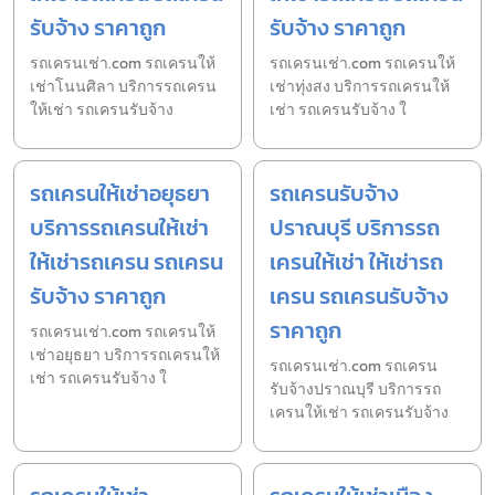
รับจ้าง ราคาถูก
รับจ้าง ราคาถูก
รถเครนเช่า.com รถเครนให้
รถเครนเช่า.com รถเครนให้
เช่าโนนศิลา บริการรถเครน
เช่าทุ่งสง บริการรถเครนให้
ให้เช่า รถเครนรับจ้าง
เช่า รถเครนรับจ้าง ใ
รถเครนให้เช่าอยุธยา
รถเครนรับจ้าง
บริการรถเครนให้เช่า
ปราณบุรี บริการรถ
ให้เช่ารถเครน รถเครน
เครนให้เช่า ให้เช่ารถ
รับจ้าง ราคาถูก
เครน รถเครนรับจ้าง
ราคาถูก
รถเครนเช่า.com รถเครนให้
เช่าอยุธยา บริการรถเครนให้
รถเครนเช่า.com รถเครน
เช่า รถเครนรับจ้าง ใ
รับจ้างปราณบุรี บริการรถ
เครนให้เช่า รถเครนรับจ้าง