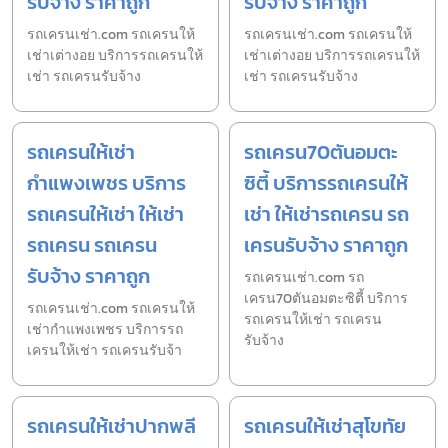
รับจ้าง ราคาถูก
รับจ้าง ราคาถูก
รถเครนเช่า.com รถเครนให้
รถเครนเช่า.com รถเครนให้
เช่าเต่างอย บริการรถเครนให้
เช่าเต่างอย บริการรถเครนให้
เช่า รถเครนรับจ้าง
เช่า รถเครนรับจ้าง
รถเครนให้เช่า
รถเครน70ตันอมตะ
กำแพงเพชร บริการ
ซิตี้ บริการรถเครนให้
รถเครนให้เช่า ให้เช่า
เช่า ให้เช่ารถเครน รถ
รถเครน รถเครน
เครนรับจ้าง ราคาถูก
รับจ้าง ราคาถูก
รถเครนเช่า.com รถ
เครน70ตันอมตะซิตี้ บริการ
รถเครนเช่า.com รถเครนให้
รถเครนให้เช่า รถเครน
เช่ากำแพงเพชร บริการรถ
รับจ้าง
เครนให้เช่า รถเครนรับจ้า
รถเครนให้เช่าปากพลี
รถเครนให้เช่าสุโขทัย