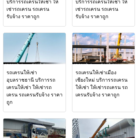
บริการรถเครนให้เช่า ให้
บริการรถเครนให้เช่า ให้
เช่ารถเครน รถเครน
เช่ารถเครน รถเครน
รับจ้าง ราคาถูก
รับจ้าง ราคาถูก
รถเครนให้เช่า
รถเครนให้เช่าเมือง
อุบลราชธานี บริการรถ
เชียงใหม่ บริการรถเครน
เครนให้เช่า ให้เช่ารถ
ให้เช่า ให้เช่ารถเครน รถ
เครน รถเครนรับจ้าง ราคา
เครนรับจ้าง ราคาถูก
ถูก