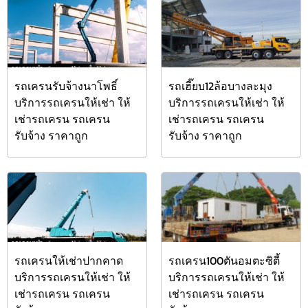
รถเครนรับจ้างนาโพธิ์
รถเฮี๊ยบ12ล้อบางละมุง
บริการรถเครนให้เช่า ให้
บริการรถเครนให้เช่า ให้
เช่ารถเครน รถเครน
เช่ารถเครน รถเครน
รับจ้าง ราคาถูก
รับจ้าง ราคาถูก
รถเครนให้เช่าปากคาด
รถเครน100ตันอมตะซิตี้
บริการรถเครนให้เช่า ให้
บริการรถเครนให้เช่า ให้
เช่ารถเครน รถเครน
เช่ารถเครน รถเครน