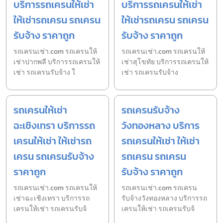
บริการรถเครนให้เช่า
บริการรถเครนให้เช่า
ให้เช่ารถเครน รถเครน
ให้เช่ารถเครน รถเครน
รับจ้าง ราคาถูก
รับจ้าง ราคาถูก
รถเครนเช่า.com รถเครนให้
รถเครนเช่า.com รถเครนให้
เช่าปากพลี บริการรถเครนให้
เช่าสุโขทัย บริการรถเครนให้
เช่า รถเครนรับจ้าง ใ
เช่า รถเครนรับจ้าง
รถเครนให้เช่า
รถเครนรับจ้าง
ฉะเชิงเทรา บริการรถ
วังทองหลาง บริการ
เครนให้เช่า ให้เช่ารถ
รถเครนให้เช่า ให้เช่า
เครน รถเครนรับจ้าง
รถเครน รถเครน
ราคาถูก
รับจ้าง ราคาถูก
รถเครนเช่า.com รถเครนให้
รถเครนเช่า.com รถเครน
เช่าฉะเชิงเทรา บริการรถ
รับจ้างวังทองหลาง บริการรถ
เครนให้เช่า รถเครนรับจ้
เครนให้เช่า รถเครนรับจ้