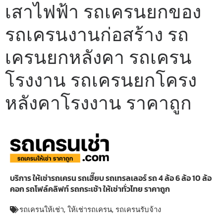
เสาไฟฟ้า รถเครนยกของ
รถเครนงานก่อสร้าง รถ
เครนยกหลังคา รถเครน
โรงงาน รถเครนยกโครง
หลังคาโรงงาน ราคาถูก
บริการ ให้เช่ารถเครน รถเฮี๊ยบ รถเทรลเลอร์ รถ 4 ล้อ 6 ล้อ 10 ล้อ
คอก รถโฟล์คลิฟท์ รถกระเช้า ให้เช่าทั่วไทย ราคาถูก
รถเครนให้เช่า
,
ให้เช่ารถเครน
,
รถเครนรับจ้าง