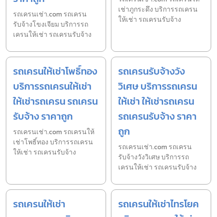
เช่าภูกระดึง บริการรถเครน
รถเครนเช่า.com รถเครน
ให้เช่า รถเครนรับจ้าง
รับจ้างโขงเจียม บริการรถ
เครนให้เช่า รถเครนรับจ้าง
รถเครนให้เช่าโพธิ์ทอง
รถเครนรับจ้างวัง
บริการรถเครนให้เช่า
วิเศษ บริการรถเครน
ให้เช่ารถเครน รถเครน
ให้เช่า ให้เช่ารถเครน
รับจ้าง ราคาถูก
รถเครนรับจ้าง ราคา
ถูก
รถเครนเช่า.com รถเครนให้
เช่าโพธิ์ทอง บริการรถเครน
รถเครนเช่า.com รถเครน
ให้เช่า รถเครนรับจ้าง
รับจ้างวังวิเศษ บริการรถ
เครนให้เช่า รถเครนรับจ้าง
รถเครนให้เช่า
รถเครนให้เช่าไทรโยค