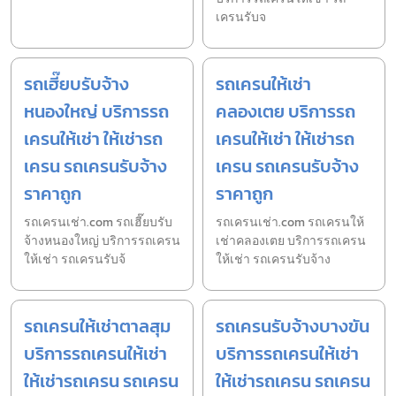
เครนรับจ
รถเฮี๊ยบรับจ้าง
รถเครนให้เช่า
หนองใหญ่ บริการรถ
คลองเตย บริการรถ
เครนให้เช่า ให้เช่ารถ
เครนให้เช่า ให้เช่ารถ
เครน รถเครนรับจ้าง
เครน รถเครนรับจ้าง
ราคาถูก
ราคาถูก
รถเครนเช่า.com รถเฮี๊ยบรับ
รถเครนเช่า.com รถเครนให้
จ้างหนองใหญ่ บริการรถเครน
เช่าคลองเตย บริการรถเครน
ให้เช่า รถเครนรับจ้
ให้เช่า รถเครนรับจ้าง
รถเครนให้เช่าตาลสุม
รถเครนรับจ้างบางขัน
บริการรถเครนให้เช่า
บริการรถเครนให้เช่า
ให้เช่ารถเครน รถเครน
ให้เช่ารถเครน รถเครน