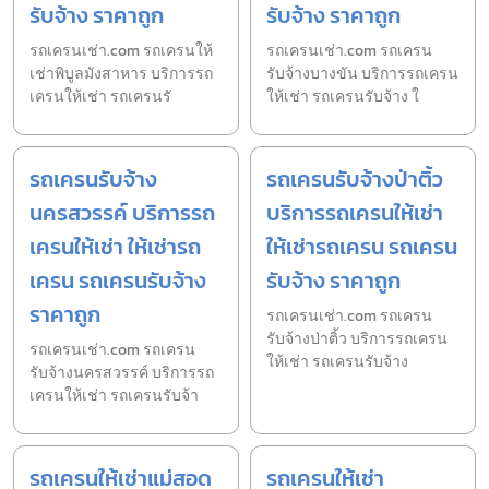
รับจ้าง ราคาถูก
รับจ้าง ราคาถูก
รถเครนเช่า.com รถเครนให้
รถเครนเช่า.com รถเครน
เช่าพิบูลมังสาหาร บริการรถ
รับจ้างบางขัน บริการรถเครน
เครนให้เช่า รถเครนรั
ให้เช่า รถเครนรับจ้าง ใ
รถเครนรับจ้าง
รถเครนรับจ้างป่าติ้ว
นครสวรรค์ บริการรถ
บริการรถเครนให้เช่า
เครนให้เช่า ให้เช่ารถ
ให้เช่ารถเครน รถเครน
เครน รถเครนรับจ้าง
รับจ้าง ราคาถูก
ราคาถูก
รถเครนเช่า.com รถเครน
รับจ้างป่าติ้ว บริการรถเครน
รถเครนเช่า.com รถเครน
ให้เช่า รถเครนรับจ้าง
รับจ้างนครสวรรค์ บริการรถ
เครนให้เช่า รถเครนรับจ้า
รถเครนให้เช่าแม่สอด
รถเครนให้เช่า