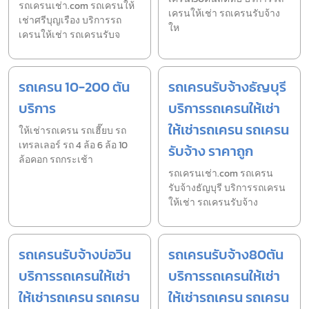
รถเครนเช่า.com รถเครนให้
เครนให้เช่า รถเครนรับจ้าง
เช่าศรีบุญเรือง บริการรถ
ให
เครนให้เช่า รถเครนรับจ
รถเครน 10-200 ตัน
รถเครนรับจ้างธัญบุรี
บริการ
บริการรถเครนให้เช่า
ให้เช่ารถเครน รถเครน
ให้เช่ารถเครน รถเฮี๊ยบ รถ
เทรลเลอร์ รถ 4 ล้อ 6 ล้อ 10
รับจ้าง ราคาถูก
ล้อคอก รถกระเช้า
รถเครนเช่า.com รถเครน
รับจ้างธัญบุรี บริการรถเครน
ให้เช่า รถเครนรับจ้าง
รถเครนรับจ้างบ่อวิน
รถเครนรับจ้าง80ตัน
บริการรถเครนให้เช่า
บริการรถเครนให้เช่า
ให้เช่ารถเครน รถเครน
ให้เช่ารถเครน รถเครน