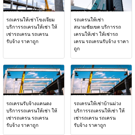
รถเครนให้เช่าโขงเจียม
รถเครนให้เช่า
บริการรถเครนให้เช่า ให้
สนามชัยเขต บริการรถ
เช่ารถเครน รถเครน
เครนให้เช่า ให้เช่ารถ
รับจ้าง ราคาถูก
เครน รถเครนรับจ้าง ราคา
ถูก
รถเครนรับจ้างแคนดง
รถเครนให้เช่าบ้านม่วง
บริการรถเครนให้เช่า ให้
บริการรถเครนให้เช่า ให้
เช่ารถเครน รถเครน
เช่ารถเครน รถเครน
รับจ้าง ราคาถูก
รับจ้าง ราคาถูก