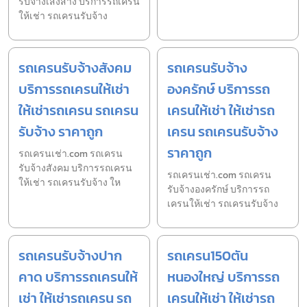
รับจ้างเสิงสาง บริการรถเครน
ให้เช่า รถเครนรับจ้าง
รถเครนรับจ้างสังคม
รถเครนรับจ้าง
บริการรถเครนให้เช่า
องครักษ์ บริการรถ
ให้เช่ารถเครน รถเครน
เครนให้เช่า ให้เช่ารถ
รับจ้าง ราคาถูก
เครน รถเครนรับจ้าง
ราคาถูก
รถเครนเช่า.com รถเครน
รับจ้างสังคม บริการรถเครน
รถเครนเช่า.com รถเครน
ให้เช่า รถเครนรับจ้าง ให
รับจ้างองครักษ์ บริการรถ
เครนให้เช่า รถเครนรับจ้าง
รถเครนรับจ้างปาก
รถเครน150ตัน
คาด บริการรถเครนให้
หนองใหญ่ บริการรถ
เช่า ให้เช่ารถเครน รถ
เครนให้เช่า ให้เช่ารถ