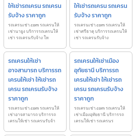
ให้เช่ารถเครน รถเครน
ให้เช่ารถเครน รถเครน
รับจ้าง ราคาถูก
รับจ้าง ราคาถูก
รถเครนเช่า.com รถเครนให้
รถเครนเช่า.com รถเครนให้
เช่านายูง บริการรถเครนให้
เช่าศรีธาตุ บริการรถเครนให้
เช่า รถเครนรับจ้าง ให
เช่า รถเครนรับจ้าง
รถเครนให้เช่า
รถเครนให้เช่าเมือง
อาจสามารถ บริการรถ
อุทัยธานี บริการรถ
เครนให้เช่า ให้เช่ารถ
เครนให้เช่า ให้เช่ารถ
เครน รถเครนรับจ้าง
เครน รถเครนรับจ้าง
ราคาถูก
ราคาถูก
รถเครนเช่า.com รถเครนให้
รถเครนเช่า.com รถเครนให้
เช่าอาจสามารถ บริการรถ
เช่าเมืองอุทัยธานี บริการรถ
เครนให้เช่า รถเครนรับจ้า
เครนให้เช่า รถเครนร