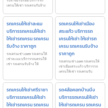
รับจ้างมโนรมย์ บริการรถ
เครนให้เช่า รถเครนรับจ้าง
รถเครนให้เช่าละแม
รถเครนให้เช่าเมือง
บริการรถเครนให้เช่า
สระแก้ว บริการรถ
ให้เช่ารถเครน รถเครน
เครนให้เช่า ให้เช่ารถ
รับจ้าง ราคาถูก
เครน รถเครนรับจ้าง
ราคาถูก
รถเครนเช่า.com รถเครนให้
เช่าละแม บริการรถเครนให้
รถเครนเช่า.com รถเครนให้
เช่า รถเครนรับจ้าง ให้
เช่าเมืองสระแก้ว บริการรถ
เครนให้เช่า รถเครนรับ
รถเครนให้เช่าศรีราชา
รถ4ล้อคอกบ้านบึง
บริการรถเครนให้เช่า
บริการรถเครนให้เช่า
ให้เช่ารถเครน รถเครน
ให้เช่ารถเครน รถเครน