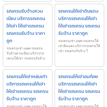
รถเครนรับจ้างควน
รถเครนให้เช่าดินแดง
เนียง บริการรถเครน
บริการรถเครนให้เช่า
ให้เช่า ให้เช่ารถเครน
ให้เช่ารถเครน รถเครน
รถเครนรับจ้าง ราคา
รับจ้าง ราคาถูก
ถูก
รถเครนเช่า.com รถเครนให้
เช่าดินแดง บริการรถเครนให้
รถเครนเช่า.com รถเครน
เช่า รถเครนรับจ้าง ใ
รับจ้างควนเนียง บริการรถ
เครนให้เช่า รถเครนรับจ้าง
รถเครนให้เช่าหล่มเก่า
รถเครนให้เช่าอมก๋อย
บริการรถเครนให้เช่า
บริการรถเครนให้เช่า
ให้เช่ารถเครน รถเครน
ให้เช่ารถเครน รถเครน
รับจ้าง ราคาถูก
รับจ้าง ราคาถูก
รถเครนเช่า.com รถเครนให้
รถเครนเช่า.com รถเครนให้