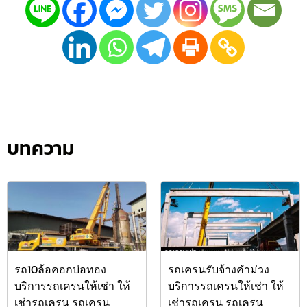
บทความ
รถ10ล้อคอกบ่อทอง
รถเครนรับจ้างคำม่วง
บริการรถเครนให้เช่า ให้
บริการรถเครนให้เช่า ให้
เช่ารถเครน รถเครน
เช่ารถเครน รถเครน