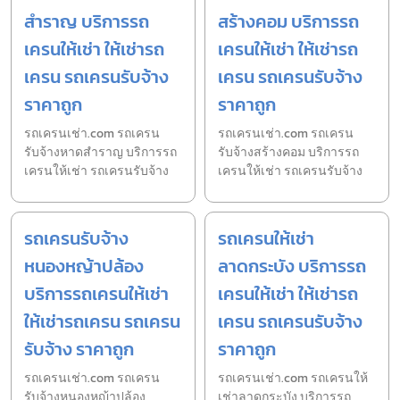
สำราญ บริการรถ
สร้างคอม บริการรถ
เครนให้เช่า ให้เช่ารถ
เครนให้เช่า ให้เช่ารถ
เครน รถเครนรับจ้าง
เครน รถเครนรับจ้าง
ราคาถูก
ราคาถูก
รถเครนเช่า.com รถเครน
รถเครนเช่า.com รถเครน
รับจ้างหาดสำราญ บริการรถ
รับจ้างสร้างคอม บริการรถ
เครนให้เช่า รถเครนรับจ้าง
เครนให้เช่า รถเครนรับจ้าง
รถเครนรับจ้าง
รถเครนให้เช่า
หนองหญ้าปล้อง
ลาดกระบัง บริการรถ
บริการรถเครนให้เช่า
เครนให้เช่า ให้เช่ารถ
ให้เช่ารถเครน รถเครน
เครน รถเครนรับจ้าง
รับจ้าง ราคาถูก
ราคาถูก
รถเครนเช่า.com รถเครน
รถเครนเช่า.com รถเครนให้
รับจ้างหนองหญ้าปล้อง
เช่าลาดกระบัง บริการรถ