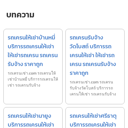
บทความ
รถเครนให้เช่าบ้านหมี่
รถเครนรับจ้าง
บริการรถเครนให้เช่า
วัดโบสถ์ บริการรถ
ให้เช่ารถเครน รถเครน
เครนให้เช่า ให้เช่ารถ
รับจ้าง ราคาถูก
เครน รถเครนรับจ้าง
ราคาถูก
รถเครนเช่า.com รถเครนให้
เช่าบ้านหมี่ บริการรถเครนให้
รถเครนเช่า.com รถเครน
เช่า รถเครนรับจ้าง
รับจ้างวัดโบสถ์ บริการรถ
เครนให้เช่า รถเครนรับจ้าง
รถเครนให้เช่านายูง
รถเครนให้เช่าศรีธาตุ
บริการรถเครนให้เช่า
บริการรถเครนให้เช่า