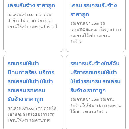
เครนรับจ้าง ราคาถูก
เครน รถเครนรับจ้าง
ราคาถูก
รถเครนเช่า.com รถเครน
รับจ้างปากคาด บริการรถ
รถเครนเช่า.com รถ
เครนให้เช่า รถเครนรับจ้าง ใ
เครน150ตันหนองใหญ่ บริการ
รถเครนให้เช่า รถเครน
รับจ้าง
รถเครนให้เช่า
รถเครนรับจ้างใกล้ฉัน
นิคมคำสร้อย บริการ
บริการรถเครนให้เช่า
รถเครนให้เช่า ให้เช่า
ให้เช่ารถเครน รถเครน
รถเครน รถเครน
รับจ้าง ราคาถูก
รับจ้าง ราคาถูก
รถเครนเช่า.com รถเครน
รับจ้างใกล้ฉัน บริการรถเครน
รถเครนเช่า.com รถเครนให้
ให้เช่า รถเครนรับจ้าง
เช่านิคมคำสร้อย บริการรถ
เครนให้เช่า รถเครนรับจ