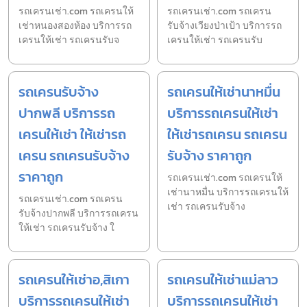
รถเครนเช่า.com รถเครนให้
รถเครนเช่า.com รถเครน
เช่าหนองสองห้อง บริการรถ
รับจ้างเวียงป่าเป้า บริการรถ
เครนให้เช่า รถเครนรับจ
เครนให้เช่า รถเครนรับ
รถเครนรับจ้าง
รถเครนให้เช่านาหมื่น
ปากพลี บริการรถ
บริการรถเครนให้เช่า
เครนให้เช่า ให้เช่ารถ
ให้เช่ารถเครน รถเครน
เครน รถเครนรับจ้าง
รับจ้าง ราคาถูก
ราคาถูก
รถเครนเช่า.com รถเครนให้
เช่านาหมื่น บริการรถเครนให้
รถเครนเช่า.com รถเครน
เช่า รถเครนรับจ้าง
รับจ้างปากพลี บริการรถเครน
ให้เช่า รถเครนรับจ้าง ใ
รถเครนให้เช่าอ,สิเกา
รถเครนให้เช่าแม่ลาว
บริการรถเครนให้เช่า
บริการรถเครนให้เช่า