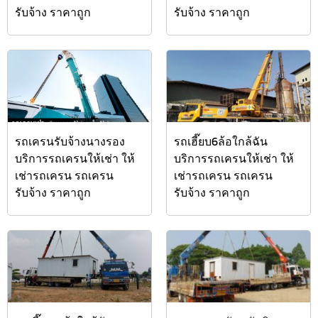
รับจ้าง ราคาถูก
รับจ้าง ราคาถูก
รถเครนรับจ้างนางรอง
รถเฮี๊ยบ6ล้อใกล้ฉัน
บริการรถเครนให้เช่า ให้
บริการรถเครนให้เช่า ให้
เช่ารถเครน รถเครน
เช่ารถเครน รถเครน
รับจ้าง ราคาถูก
รับจ้าง ราคาถูก