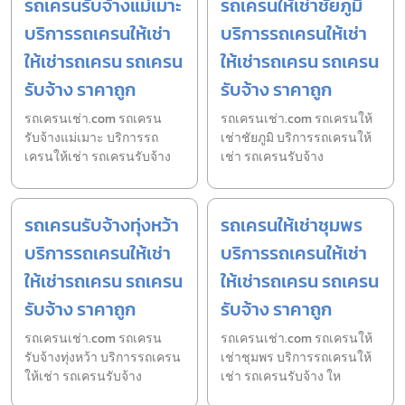
รถเครนรับจ้างแม่เมาะ
รถเครนให้เช่าชัยภูมิ
บริการรถเครนให้เช่า
บริการรถเครนให้เช่า
ให้เช่ารถเครน รถเครน
ให้เช่ารถเครน รถเครน
รับจ้าง ราคาถูก
รับจ้าง ราคาถูก
รถเครนเช่า.com รถเครน
รถเครนเช่า.com รถเครนให้
รับจ้างแม่เมาะ บริการรถ
เช่าชัยภูมิ บริการรถเครนให้
เครนให้เช่า รถเครนรับจ้าง
เช่า รถเครนรับจ้าง
รถเครนรับจ้างทุ่งหว้า
รถเครนให้เช่าชุมพร
บริการรถเครนให้เช่า
บริการรถเครนให้เช่า
ให้เช่ารถเครน รถเครน
ให้เช่ารถเครน รถเครน
รับจ้าง ราคาถูก
รับจ้าง ราคาถูก
รถเครนเช่า.com รถเครน
รถเครนเช่า.com รถเครนให้
รับจ้างทุ่งหว้า บริการรถเครน
เช่าชุมพร บริการรถเครนให้
ให้เช่า รถเครนรับจ้าง
เช่า รถเครนรับจ้าง ให