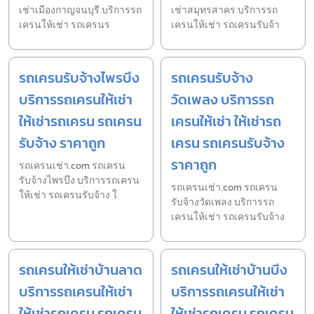
เช่าเมืองกาญจนบุรี บริการรถ
เช่าสมุทรสาคร บริการรถ
เครนให้เช่า รถเครนร
เครนให้เช่า รถเครนรับจ้า
รถเครนรับจ้างไพรบึง
รถเครนรับจ้าง
บริการรถเครนให้เช่า
วัดเพลง บริการรถ
ให้เช่ารถเครน รถเครน
เครนให้เช่า ให้เช่ารถ
รับจ้าง ราคาถูก
เครน รถเครนรับจ้าง
ราคาถูก
รถเครนเช่า.com รถเครน
รับจ้างไพรบึง บริการรถเครน
รถเครนเช่า.com รถเครน
ให้เช่า รถเครนรับจ้าง ใ
รับจ้างวัดเพลง บริการรถ
เครนให้เช่า รถเครนรับจ้าง
รถเครนให้เช่าบ้านลาด
รถเครนให้เช่าบ้านบึง
บริการรถเครนให้เช่า
บริการรถเครนให้เช่า
ให้เช่ารถเครน รถเครน
ให้เช่ารถเครน รถเครน