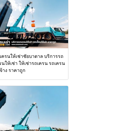
เครนให้เช่าชัยบาดาล บริการรถ
รนให้เช่า ให้เช่ารถเครน รถเครน
บจ้าง ราคาถูก