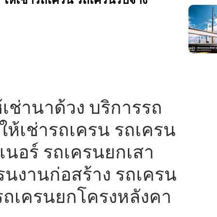
 ให้เช่ารถเครน รถเครนรับจ้าง
เช่านาด้วง บริการรถ
 ให้เช่ารถเครน รถเครน
เนอร์ รถเครนยกเสา
รนงานก่อสร้าง รถเครน
รถเครนยกโครงหลังคา