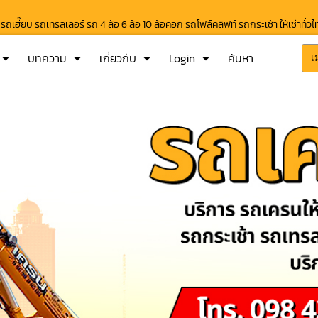
 รถเฮี๊ยบ รถเทรลเลอร์ รถ 4 ล้อ 6 ล้อ 10 ล้อคอก รถโฟล์คลิฟท์ รถกระเช้า ให้เช่าทั่ว
บทความ
เกี่ยวกับ
Login
ค้นหา
เ