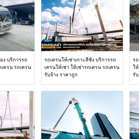
อง บริการรถ
รถเครนให้เช่าเกาะสีชัง บริการรถ
รถ
ารถเครน รถเครน
เครนให้เช่า ให้เช่ารถเครน รถเครน
ให
รับจ้าง ราคาถูก
รั