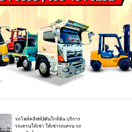
รถโฟล์คลิฟท์3ตันใกล้ฉัน บริการ
รถเครนให้เช่า ให้เช่ารถเครน รถ