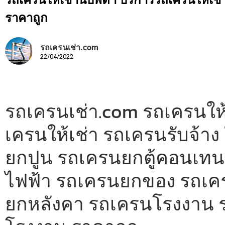
รถเครนให้เช่านบพิตำ บริการรถเครนให้เช่า
ราคาถูก
รถเครนเช่า.com
22/04/2022
รถเครนเช่า.com รถเครนให้
เครนให้เช่า รถเครนรับจ้าง
ยกปูน รถเครนยกตู้คอนเทน
ไฟฟ้า รถเครนยกของ รถเค
ยกหลังคา รถเครนโรงงาน 