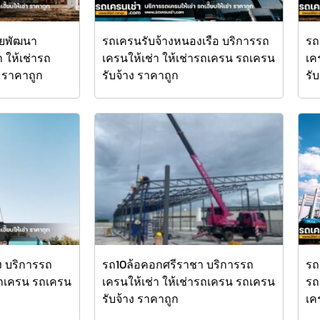
ัยพัฒนา
รถเครนรับจ้างหนองเรือ บริการรถ
รถ
 ให้เช่ารถ
เครนให้เช่า ให้เช่ารถเครน รถเครน
เค
 ราคาถูก
รับจ้าง ราคาถูก
รั
ง บริการรถ
รถ10ล้อคอกศรีราชา บริการรถ
รถ
ารถเครน รถเครน
เครนให้เช่า ให้เช่ารถเครน รถเครน
รถ
รับจ้าง ราคาถูก
เค