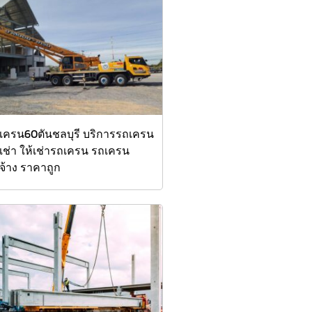
เครน60ตันชลบุรี บริการรถเครน
้เช่า ให้เช่ารถเครน รถเครน
บจ้าง ราคาถูก