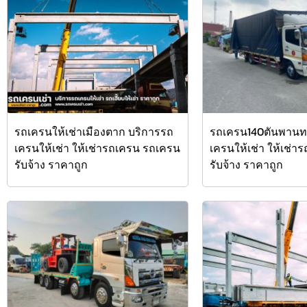
รถเครนให้เช่าเมืองตาก บริการรถ
รถเครน140ตันพานท
เครนให้เช่า ให้เช่ารถเครน รถเครน
เครนให้เช่า ให้เช่
รับจ้าง ราคาถูก
รับจ้าง ราคาถูก