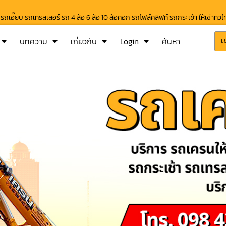
 รถเฮี๊ยบ รถเทรลเลอร์ รถ 4 ล้อ 6 ล้อ 10 ล้อคอก รถโฟล์คลิฟท์ รถกระเช้า ให้เช่าทั่ว
บทความ
เกี่ยวกับ
Login
ค้นหา
เ