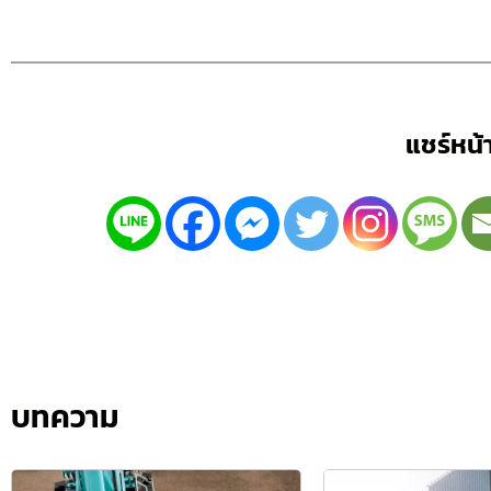
แชร์หน้า
บทความ