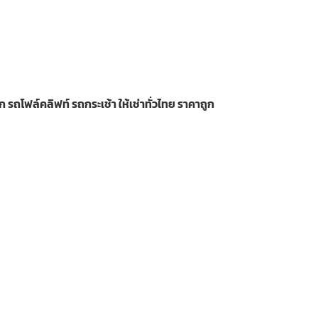
ก รถโฟล์คลิฟท์ รถกระเช้า ให้เช่าทั่วไทย ราคาถูก