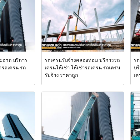
ะอาด บริการ
รถเครนรับจ้างคลองท่อม บริการรถ
รถ
ช่ารถเครน รถ
เครนให้เช่า ให้เช่ารถเครน รถเครน
บร
ก
รับจ้าง ราคาถูก
เค