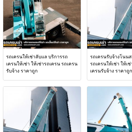
รถเครนให้เช่าลับแล บริการรถ
รถเครนรับจ้างโนนส
เครนให้เช่า ให้เช่ารถเครน รถเครน
รถเครนให้เช่า ให้เ
รับจ้าง ราคาถูก
เครนรับจ้าง ราคาถู