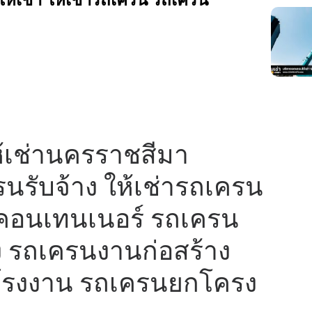
้เช่า ให้เช่ารถเครน รถเครน
้เช่านครราชสีมา
นรับจ้าง ให้เช่ารถเครน
้คอนเทนเนอร์ รถเครน
 รถเครนงานก่อสร้าง
โรงงาน รถเครนยกโครง