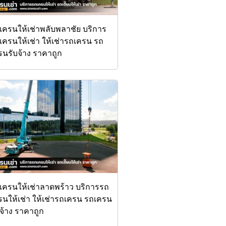
เครนให้เช่าพลับพลาชัย บริการ
เครนให้เช่า ให้เช่ารถเครน รถ
รนรับจ้าง ราคาถูก
เครนให้เช่าลาดพร้าว บริการรถ
รนให้เช่า ให้เช่ารถเครน รถเครน
บจ้าง ราคาถูก