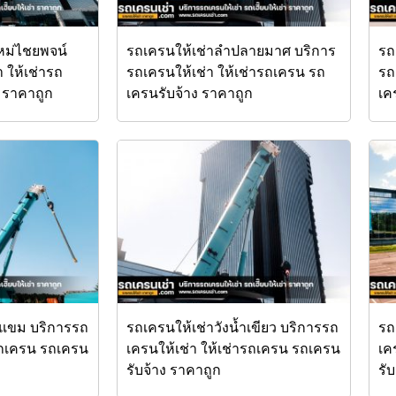
หม่ไชยพจน์
รถเครนให้เช่าลำปลายมาศ บริการ
รถ
 ให้เช่ารถ
รถเครนให้เช่า ให้เช่ารถเครน รถ
รถ
 ราคาถูก
เครนรับจ้าง ราคาถูก
เค
แขม บริการรถ
รถเครนให้เช่าวังน้ำเขียว บริการรถ
รถ
ารถเครน รถเครน
เครนให้เช่า ให้เช่ารถเครน รถเครน
เค
รับจ้าง ราคาถูก
รั