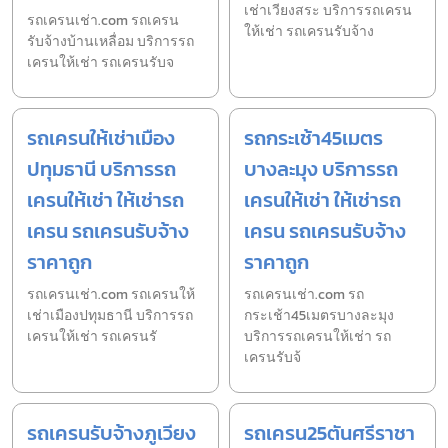
เช่าเวียงสระ บริการรถเครน
รถเครนเช่า.com รถเครน
ให้เช่า รถเครนรับจ้าง
รับจ้างบ้านเหลื่อม บริการรถ
เครนให้เช่า รถเครนรับจ
รถเครนให้เช่าเมือง
รถกระเช้า45เมตร
ปทุมธานี บริการรถ
บางละมุง บริการรถ
เครนให้เช่า ให้เช่ารถ
เครนให้เช่า ให้เช่ารถ
เครน รถเครนรับจ้าง
เครน รถเครนรับจ้าง
ราคาถูก
ราคาถูก
รถเครนเช่า.com รถเครนให้
รถเครนเช่า.com รถ
เช่าเมืองปทุมธานี บริการรถ
กระเช้า45เมตรบางละมุง
เครนให้เช่า รถเครนรั
บริการรถเครนให้เช่า รถ
เครนรับจ้
รถเครนรับจ้างภูเวียง
รถเครน25ตันศรีราชา