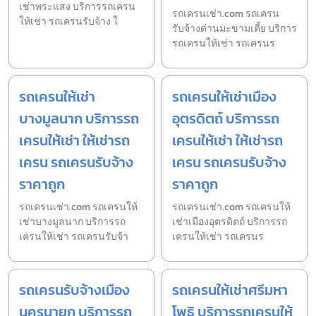
เช่าพระแสง บริการรถเครน
รถเครนเช่า.com รถเครน
ให้เช่า รถเครนรับจ้าง ใ
รับจ้างด่านมะขามเตี้ย บริการ
รถเครนให้เช่า รถเครนร
รถเครนให้เช่า
รถเครนให้เช่าเมือง
บางมูลนาก บริการรถ
อุตรดิตถ์ บริการรถ
เครนให้เช่า ให้เช่ารถ
เครนให้เช่า ให้เช่ารถ
เครน รถเครนรับจ้าง
เครน รถเครนรับจ้าง
ราคาถูก
ราคาถูก
รถเครนเช่า.com รถเครนให้
รถเครนเช่า.com รถเครนให้
เช่าบางมูลนาก บริการรถ
เช่าเมืองอุตรดิตถ์ บริการรถ
เครนให้เช่า รถเครนรับจ้า
เครนให้เช่า รถเครนร
รถเครนรับจ้างเมือง
รถเครนให้เช่าศรีมหา
นครนายก บริการรถ
โพธิ บริการรถเครนให้