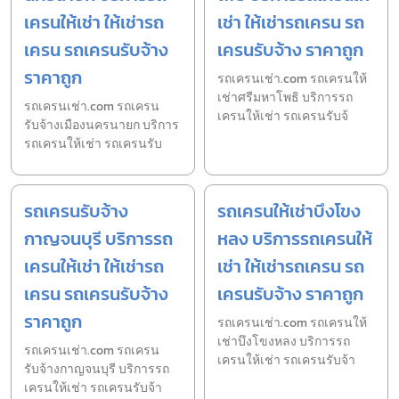
เครนให้เช่า ให้เช่ารถ
เช่า ให้เช่ารถเครน รถ
เครน รถเครนรับจ้าง
เครนรับจ้าง ราคาถูก
ราคาถูก
รถเครนเช่า.com รถเครนให้
เช่าศรีมหาโพธิ บริการรถ
รถเครนเช่า.com รถเครน
เครนให้เช่า รถเครนรับจ้
รับจ้างเมืองนครนายก บริการ
รถเครนให้เช่า รถเครนรับ
รถเครนรับจ้าง
รถเครนให้เช่าบึงโขง
กาญจนบุรี บริการรถ
หลง บริการรถเครนให้
เครนให้เช่า ให้เช่ารถ
เช่า ให้เช่ารถเครน รถ
เครน รถเครนรับจ้าง
เครนรับจ้าง ราคาถูก
ราคาถูก
รถเครนเช่า.com รถเครนให้
เช่าบึงโขงหลง บริการรถ
รถเครนเช่า.com รถเครน
เครนให้เช่า รถเครนรับจ้า
รับจ้างกาญจนบุรี บริการรถ
เครนให้เช่า รถเครนรับจ้า