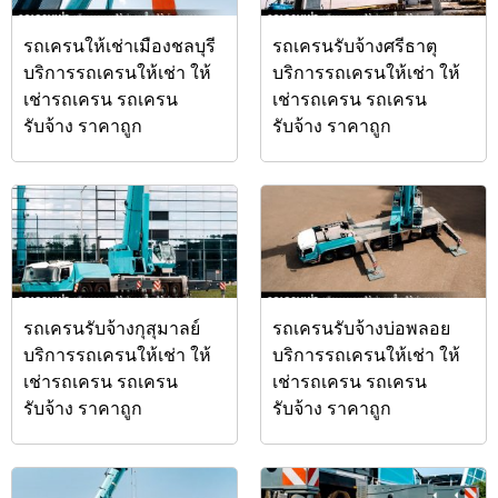
รถเครนให้เช่าเมืองชลบุรี
รถเครนรับจ้างศรีธาตุ
บริการรถเครนให้เช่า ให้
บริการรถเครนให้เช่า ให้
เช่ารถเครน รถเครน
เช่ารถเครน รถเครน
รับจ้าง ราคาถูก
รับจ้าง ราคาถูก
รถเครนรับจ้างกุสุมาลย์
รถเครนรับจ้างบ่อพลอย
บริการรถเครนให้เช่า ให้
บริการรถเครนให้เช่า ให้
เช่ารถเครน รถเครน
เช่ารถเครน รถเครน
รับจ้าง ราคาถูก
รับจ้าง ราคาถูก