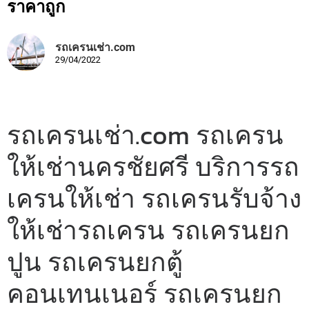
ราคาถูก
รถเครนเช่า.com
29/04/2022
รถเครนเช่า.com รถเครน
ให้เช่านครชัยศรี บริการรถ
เครนให้เช่า รถเครนรับจ้าง
ให้เช่ารถเครน รถเครนยก
ปูน รถเครนยกตู้
คอนเทนเนอร์ รถเครนยก