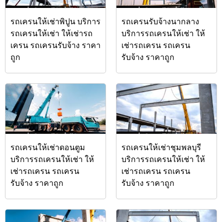
รถเครนให้เช่าพิปูน บริการ
รถเครนรับจ้างนากลาง
รถเครนให้เช่า ให้เช่ารถ
บริการรถเครนให้เช่า ให้
เครน รถเครนรับจ้าง ราคา
เช่ารถเครน รถเครน
ถูก
รับจ้าง ราคาถูก
รถเครนให้เช่าดอนตูม
รถเครนให้เช่าชุมพลบุรี
บริการรถเครนให้เช่า ให้
บริการรถเครนให้เช่า ให้
เช่ารถเครน รถเครน
เช่ารถเครน รถเครน
รับจ้าง ราคาถูก
รับจ้าง ราคาถูก