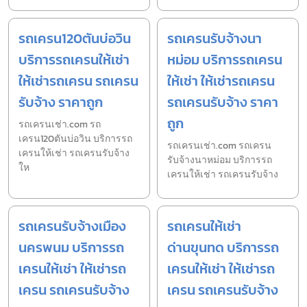
รถเครน120ตันบ่อวิน
รถเครนรับจ้างนา
บริการรถเครนให้เช่า
หม่อม บริการรถเครน
ให้เช่ารถเครน รถเครน
ให้เช่า ให้เช่ารถเครน
รับจ้าง ราคาถูก
รถเครนรับจ้าง ราคา
ถูก
รถเครนเช่า.com รถ
เครน120ตันบ่อวิน บริการรถ
รถเครนเช่า.com รถเครน
เครนให้เช่า รถเครนรับจ้าง
รับจ้างนาหม่อม บริการรถ
ให
เครนให้เช่า รถเครนรับจ้าง
รถเครนรับจ้างเมือง
รถเครนให้เช่า
นครพนม บริการรถ
ด่านขุนทด บริการรถ
เครนให้เช่า ให้เช่ารถ
เครนให้เช่า ให้เช่ารถ
เครน รถเครนรับจ้าง
เครน รถเครนรับจ้าง