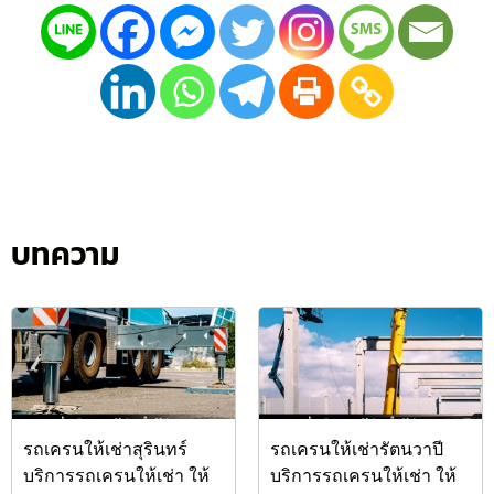
บทความ
รถเครนให้เช่าสุรินทร์
รถเครนให้เช่ารัตนวาปี
บริการรถเครนให้เช่า ให้
บริการรถเครนให้เช่า ให้