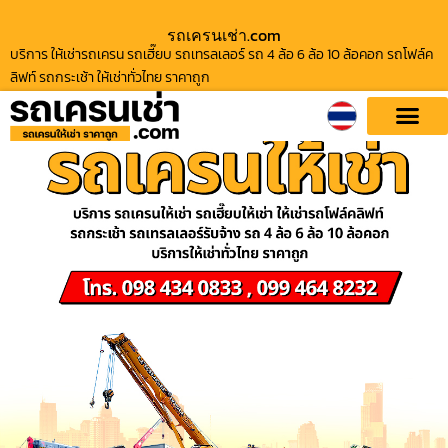
รถเครนเช่า.com
บริการ ให้เช่ารถเครน รถเฮี๊ยบ รถเทรลเลอร์ รถ 4 ล้อ 6 ล้อ 10 ล้อคอก รถโฟล์ค
ลิฟท์ รถกระเช้า ให้เช่าทั่วไทย ราคาถูก