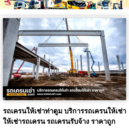
รถเครนให้เช่าท่าตูม บริการรถเครนให้เช่า
ให้เช่ารถเครน รถเครนรับจ้าง ราคาถูก