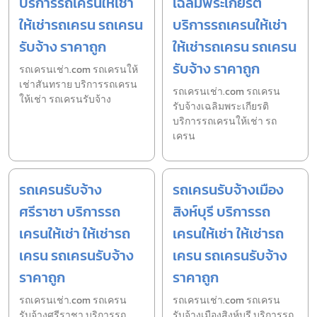
บริการรถเครนให้เช่า
เฉลิมพระเกียรติ
ให้เช่ารถเครน รถเครน
บริการรถเครนให้เช่า
รับจ้าง ราคาถูก
ให้เช่ารถเครน รถเครน
รับจ้าง ราคาถูก
รถเครนเช่า.com รถเครนให้
เช่าสันทราย บริการรถเครน
รถเครนเช่า.com รถเครน
ให้เช่า รถเครนรับจ้าง
รับจ้างเฉลิมพระเกียรติ
บริการรถเครนให้เช่า รถ
เครน
รถเครนรับจ้าง
รถเครนรับจ้างเมือง
ศรีราชา บริการรถ
สิงห์บุรี บริการรถ
เครนให้เช่า ให้เช่ารถ
เครนให้เช่า ให้เช่ารถ
เครน รถเครนรับจ้าง
เครน รถเครนรับจ้าง
ราคาถูก
ราคาถูก
รถเครนเช่า.com รถเครน
รถเครนเช่า.com รถเครน
รับจ้างศรีราชา บริการรถ
รับจ้างเมืองสิงห์บุรี บริการรถ