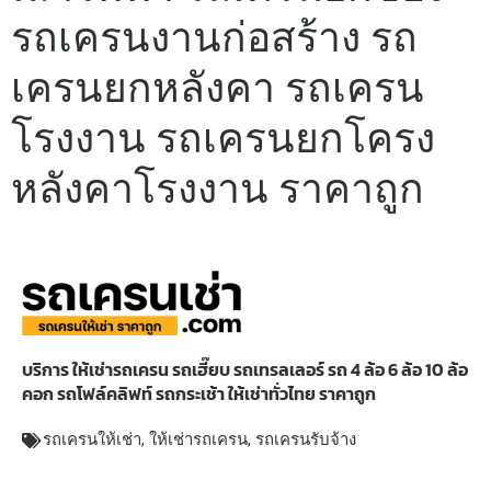
รถเครนงานก่อสร้าง รถ
เครนยกหลังคา รถเครน
โรงงาน รถเครนยกโครง
หลังคาโรงงาน ราคาถูก
บริการ ให้เช่ารถเครน รถเฮี๊ยบ รถเทรลเลอร์ รถ 4 ล้อ 6 ล้อ 10 ล้อ
คอก รถโฟล์คลิฟท์ รถกระเช้า ให้เช่าทั่วไทย ราคาถูก
รถเครนให้เช่า
,
ให้เช่ารถเครน
,
รถเครนรับจ้าง