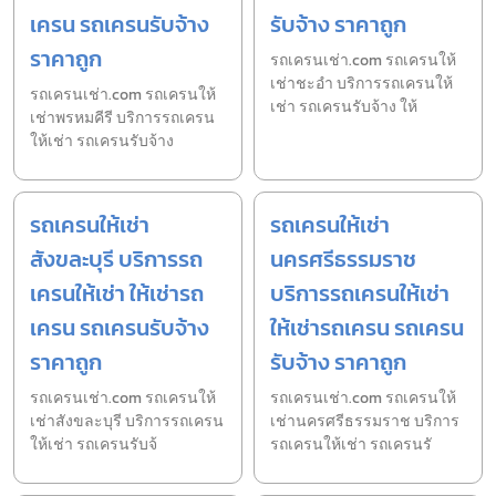
เครน รถเครนรับจ้าง
รับจ้าง ราคาถูก
ราคาถูก
รถเครนเช่า.com รถเครนให้
เช่าชะอำ บริการรถเครนให้
รถเครนเช่า.com รถเครนให้
เช่า รถเครนรับจ้าง ให้
เช่าพรหมคีรี บริการรถเครน
ให้เช่า รถเครนรับจ้าง
รถเครนให้เช่า
รถเครนให้เช่า
สังขละบุรี บริการรถ
นครศรีธรรมราช
เครนให้เช่า ให้เช่ารถ
บริการรถเครนให้เช่า
เครน รถเครนรับจ้าง
ให้เช่ารถเครน รถเครน
ราคาถูก
รับจ้าง ราคาถูก
รถเครนเช่า.com รถเครนให้
รถเครนเช่า.com รถเครนให้
เช่าสังขละบุรี บริการรถเครน
เช่านครศรีธรรมราช บริการ
ให้เช่า รถเครนรับจ้
รถเครนให้เช่า รถเครนรั