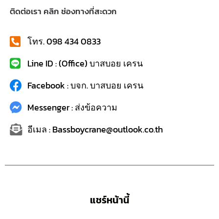
ติดต่อเรา คลิก ช่องทางที่สะดวก
โทร. 098 434 0833
Line ID : (Office) บาสบอย เครน
Facebook : บจก. บาสบอย เครน
Messenger : ส่งข้อความ
อีเมล : Bassboycrane@outlook.co.th
แชร์หน้านี้