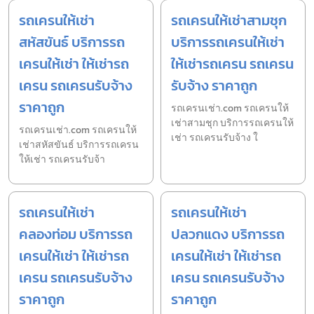
รถเครนให้เช่า
รถเครนให้เช่าสามชุก
สหัสขันธ์ บริการรถ
บริการรถเครนให้เช่า
เครนให้เช่า ให้เช่ารถ
ให้เช่ารถเครน รถเครน
เครน รถเครนรับจ้าง
รับจ้าง ราคาถูก
ราคาถูก
รถเครนเช่า.com รถเครนให้
เช่าสามชุก บริการรถเครนให้
รถเครนเช่า.com รถเครนให้
เช่า รถเครนรับจ้าง ใ
เช่าสหัสขันธ์ บริการรถเครน
ให้เช่า รถเครนรับจ้า
รถเครนให้เช่า
รถเครนให้เช่า
คลองท่อม บริการรถ
ปลวกแดง บริการรถ
เครนให้เช่า ให้เช่ารถ
เครนให้เช่า ให้เช่ารถ
เครน รถเครนรับจ้าง
เครน รถเครนรับจ้าง
ราคาถูก
ราคาถูก