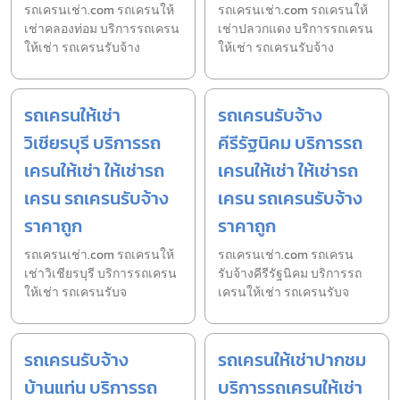
รถเครนเช่า.com รถเครนให้
รถเครนเช่า.com รถเครนให้
เช่าคลองท่อม บริการรถเครน
เช่าปลวกแดง บริการรถเครน
ให้เช่า รถเครนรับจ้าง
ให้เช่า รถเครนรับจ้าง
รถเครนให้เช่า
รถเครนรับจ้าง
วิเชียรบุรี บริการรถ
คีรีรัฐนิคม บริการรถ
เครนให้เช่า ให้เช่ารถ
เครนให้เช่า ให้เช่ารถ
เครน รถเครนรับจ้าง
เครน รถเครนรับจ้าง
ราคาถูก
ราคาถูก
รถเครนเช่า.com รถเครนให้
รถเครนเช่า.com รถเครน
เช่าวิเชียรบุรี บริการรถเครน
รับจ้างคีรีรัฐนิคม บริการรถ
ให้เช่า รถเครนรับจ
เครนให้เช่า รถเครนรับจ
รถเครนรับจ้าง
รถเครนให้เช่าปากชม
บ้านแท่น บริการรถ
บริการรถเครนให้เช่า