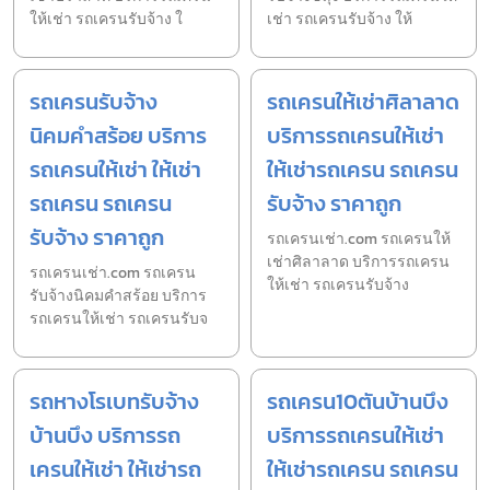
ให้เช่า รถเครนรับจ้าง ใ
เช่า รถเครนรับจ้าง ให้
รถเครนรับจ้าง
รถเครนให้เช่าศิลาลาด
นิคมคำสร้อย บริการ
บริการรถเครนให้เช่า
รถเครนให้เช่า ให้เช่า
ให้เช่ารถเครน รถเครน
รถเครน รถเครน
รับจ้าง ราคาถูก
รับจ้าง ราคาถูก
รถเครนเช่า.com รถเครนให้
เช่าศิลาลาด บริการรถเครน
รถเครนเช่า.com รถเครน
ให้เช่า รถเครนรับจ้าง
รับจ้างนิคมคำสร้อย บริการ
รถเครนให้เช่า รถเครนรับจ
รถหางโรเบทรับจ้าง
รถเครน10ตันบ้านบึง
บ้านบึง บริการรถ
บริการรถเครนให้เช่า
เครนให้เช่า ให้เช่ารถ
ให้เช่ารถเครน รถเครน