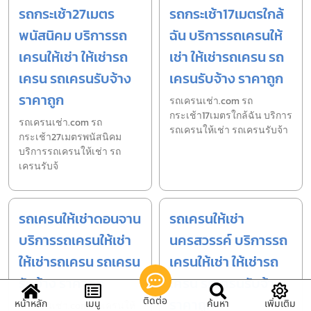
รถกระเช้า27เมตร
รถกระเช้า17เมตรใกล้
พนัสนิคม บริการรถ
ฉัน บริการรถเครนให้
เครนให้เช่า ให้เช่ารถ
เช่า ให้เช่ารถเครน รถ
เครน รถเครนรับจ้าง
เครนรับจ้าง ราคาถูก
ราคาถูก
รถเครนเช่า.com รถ
กระเช้า17เมตรใกล้ฉัน บริการ
รถเครนเช่า.com รถ
รถเครนให้เช่า รถเครนรับจ้า
กระเช้า27เมตรพนัสนิคม
บริการรถเครนให้เช่า รถ
เครนรับจ้
รถเครนให้เช่าดอนจาน
รถเครนให้เช่า
บริการรถเครนให้เช่า
นครสวรรค์ บริการรถ
ให้เช่ารถเครน รถเครน
เครนให้เช่า ให้เช่ารถ
รับจ้าง ราคาถูก
เครน รถเครนรับจ้าง
ติดต่อ
ราคาถูก
หน้าหลัก
เมนู
ค้นหา
เพิ่มเติม
รถเครนเช่า.com รถเครนให้