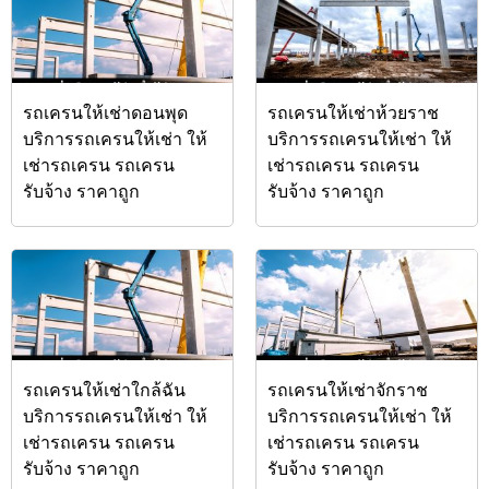
รถเครนให้เช่าดอนพุด
รถเครนให้เช่าห้วยราช
บริการรถเครนให้เช่า ให้
บริการรถเครนให้เช่า ให้
เช่ารถเครน รถเครน
เช่ารถเครน รถเครน
รับจ้าง ราคาถูก
รับจ้าง ราคาถูก
รถเครนให้เช่าใกล้ฉัน
รถเครนให้เช่าจักราช
บริการรถเครนให้เช่า ให้
บริการรถเครนให้เช่า ให้
เช่ารถเครน รถเครน
เช่ารถเครน รถเครน
รับจ้าง ราคาถูก
รับจ้าง ราคาถูก