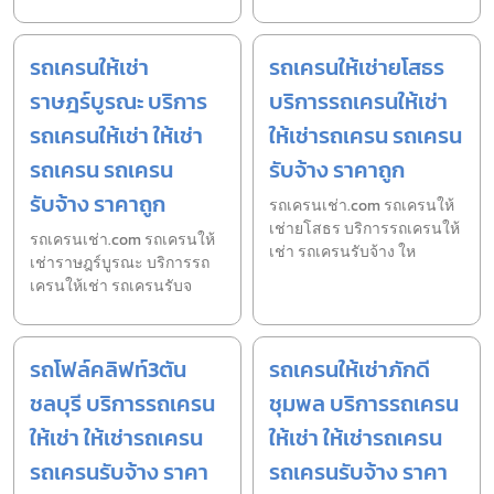
รถเครนให้เช่า
รถเครนให้เช่ายโสธร
ราษฎร์บูรณะ บริการ
บริการรถเครนให้เช่า
รถเครนให้เช่า ให้เช่า
ให้เช่ารถเครน รถเครน
รถเครน รถเครน
รับจ้าง ราคาถูก
รับจ้าง ราคาถูก
รถเครนเช่า.com รถเครนให้
เช่ายโสธร บริการรถเครนให้
รถเครนเช่า.com รถเครนให้
เช่า รถเครนรับจ้าง ให
เช่าราษฎร์บูรณะ บริการรถ
เครนให้เช่า รถเครนรับจ
รถโฟล์คลิฟท์3ตัน
รถเครนให้เช่าภักดี
ชลบุรี บริการรถเครน
ชุมพล บริการรถเครน
ให้เช่า ให้เช่ารถเครน
ให้เช่า ให้เช่ารถเครน
รถเครนรับจ้าง ราคา
รถเครนรับจ้าง ราคา