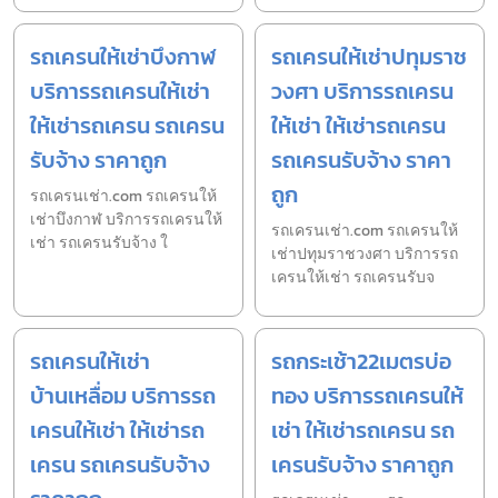
รถเครนให้เช่าบึงกาฬ
รถเครนให้เช่าปทุมราช
บริการรถเครนให้เช่า
วงศา บริการรถเครน
ให้เช่ารถเครน รถเครน
ให้เช่า ให้เช่ารถเครน
รับจ้าง ราคาถูก
รถเครนรับจ้าง ราคา
ถูก
รถเครนเช่า.com รถเครนให้
เช่าบึงกาฬ บริการรถเครนให้
รถเครนเช่า.com รถเครนให้
เช่า รถเครนรับจ้าง ใ
เช่าปทุมราชวงศา บริการรถ
เครนให้เช่า รถเครนรับจ
รถเครนให้เช่า
รถกระเช้า22เมตรบ่อ
บ้านเหลื่อม บริการรถ
ทอง บริการรถเครนให้
เครนให้เช่า ให้เช่ารถ
เช่า ให้เช่ารถเครน รถ
เครน รถเครนรับจ้าง
เครนรับจ้าง ราคาถูก