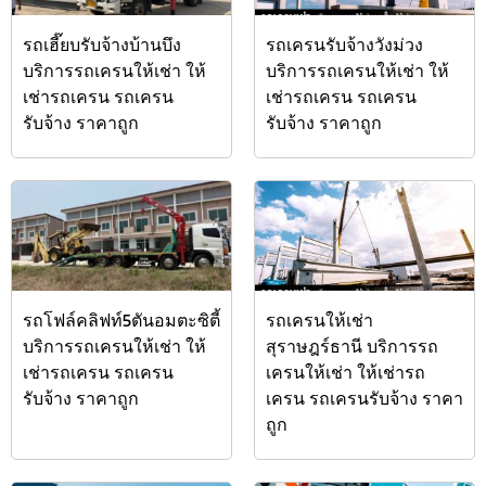
รถเฮี๊ยบรับจ้างบ้านบึง
รถเครนรับจ้างวังม่วง
บริการรถเครนให้เช่า ให้
บริการรถเครนให้เช่า ให้
เช่ารถเครน รถเครน
เช่ารถเครน รถเครน
รับจ้าง ราคาถูก
รับจ้าง ราคาถูก
รถโฟล์คลิฟท์5ตันอมตะซิตี้
รถเครนให้เช่า
บริการรถเครนให้เช่า ให้
สุราษฎร์ธานี บริการรถ
เช่ารถเครน รถเครน
เครนให้เช่า ให้เช่ารถ
รับจ้าง ราคาถูก
เครน รถเครนรับจ้าง ราคา
ถูก