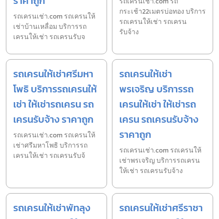
ราคาถูก
รถเครนเช่า.com รถ
กระเช้า22เมตรบ่อทอง บริการ
รถเครนเช่า.com รถเครนให้
รถเครนให้เช่า รถเครน
เช่าบ้านเหลื่อม บริการรถ
รับจ้าง
เครนให้เช่า รถเครนรับจ
รถเครนให้เช่าศรีมหา
รถเครนให้เช่า
โพธิ บริการรถเครนให้
พรเจริญ บริการรถ
เช่า ให้เช่ารถเครน รถ
เครนให้เช่า ให้เช่ารถ
เครนรับจ้าง ราคาถูก
เครน รถเครนรับจ้าง
ราคาถูก
รถเครนเช่า.com รถเครนให้
เช่าศรีมหาโพธิ บริการรถ
รถเครนเช่า.com รถเครนให้
เครนให้เช่า รถเครนรับจ้
เช่าพรเจริญ บริการรถเครน
ให้เช่า รถเครนรับจ้าง
รถเครนให้เช่าพัทลุง
รถเครนให้เช่าศรีราชา