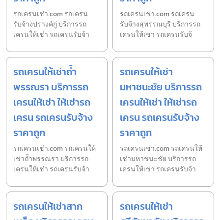
รถเครนเช่า.com รถเครน
รถเครนเช่า.com รถเครน
รับจ้างปรางค์กู่ บริการรถ
รับจ้างสุพรรณบุรี บริการรถ
เครนให้เช่า รถเครนรับจ้า
เครนให้เช่า รถเครนรับจ้
รถเครนให้เช่าถ้ำ
รถเครนให้เช่า
พรรณรา บริการรถ
มหาชนะชัย บริการรถ
เครนให้เช่า ให้เช่ารถ
เครนให้เช่า ให้เช่ารถ
เครน รถเครนรับจ้าง
เครน รถเครนรับจ้าง
ราคาถูก
ราคาถูก
รถเครนเช่า.com รถเครนให้
รถเครนเช่า.com รถเครนให้
เช่าถ้ำพรรณรา บริการรถ
เช่ามหาชนะชัย บริการรถ
เครนให้เช่า รถเครนรับจ้า
เครนให้เช่า รถเครนรับจ้า
รถเครนให้เช่าสาก
รถเครนให้เช่า