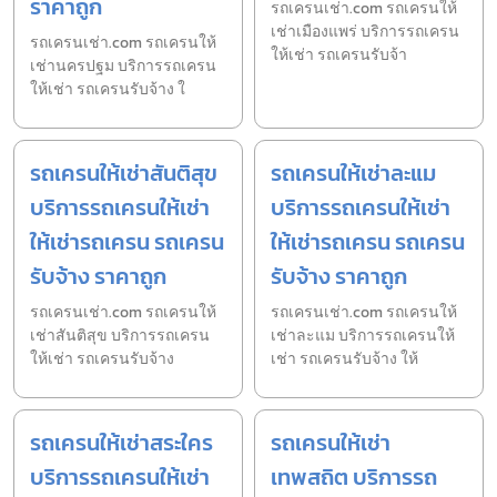
ราคาถูก
รถเครนเช่า.com รถเครนให้
เช่าเมืองแพร่ บริการรถเครน
รถเครนเช่า.com รถเครนให้
ให้เช่า รถเครนรับจ้า
เช่านครปฐม บริการรถเครน
ให้เช่า รถเครนรับจ้าง ใ
รถเครนให้เช่าสันติสุข
รถเครนให้เช่าละแม
บริการรถเครนให้เช่า
บริการรถเครนให้เช่า
ให้เช่ารถเครน รถเครน
ให้เช่ารถเครน รถเครน
รับจ้าง ราคาถูก
รับจ้าง ราคาถูก
รถเครนเช่า.com รถเครนให้
รถเครนเช่า.com รถเครนให้
เช่าสันติสุข บริการรถเครน
เช่าละแม บริการรถเครนให้
ให้เช่า รถเครนรับจ้าง
เช่า รถเครนรับจ้าง ให้
รถเครนให้เช่าสระใคร
รถเครนให้เช่า
บริการรถเครนให้เช่า
เทพสถิต บริการรถ