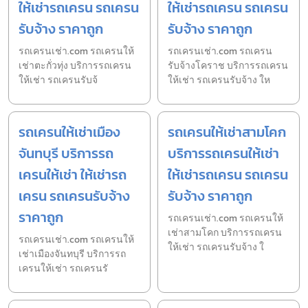
ให้เช่ารถเครน รถเครน
ให้เช่ารถเครน รถเครน
รับจ้าง ราคาถูก
รับจ้าง ราคาถูก
รถเครนเช่า.com รถเครนให้
รถเครนเช่า.com รถเครน
เช่าตะกั่วทุ่ง บริการรถเครน
รับจ้างโคราช บริการรถเครน
ให้เช่า รถเครนรับจ้
ให้เช่า รถเครนรับจ้าง ให
รถเครนให้เช่าเมือง
รถเครนให้เช่าสามโคก
จันทบุรี บริการรถ
บริการรถเครนให้เช่า
เครนให้เช่า ให้เช่ารถ
ให้เช่ารถเครน รถเครน
เครน รถเครนรับจ้าง
รับจ้าง ราคาถูก
ราคาถูก
รถเครนเช่า.com รถเครนให้
เช่าสามโคก บริการรถเครน
รถเครนเช่า.com รถเครนให้
ให้เช่า รถเครนรับจ้าง ใ
เช่าเมืองจันทบุรี บริการรถ
เครนให้เช่า รถเครนรั