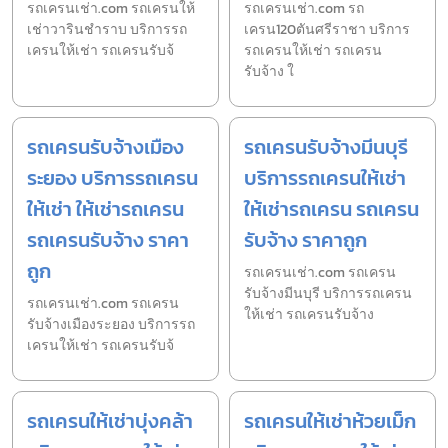
รถเครนเช่า.com รถเครนให้
รถเครนเช่า.com รถ
เช่าวารินชำราบ บริการรถ
เครน120ตันศรีราชา บริการ
เครนให้เช่า รถเครนรับจ้
รถเครนให้เช่า รถเครน
รับจ้าง ใ
รถเครนรับจ้างเมือง
รถเครนรับจ้างมีนบุรี
ระยอง บริการรถเครน
บริการรถเครนให้เช่า
ให้เช่า ให้เช่ารถเครน
ให้เช่ารถเครน รถเครน
รถเครนรับจ้าง ราคา
รับจ้าง ราคาถูก
ถูก
รถเครนเช่า.com รถเครน
รับจ้างมีนบุรี บริการรถเครน
รถเครนเช่า.com รถเครน
ให้เช่า รถเครนรับจ้าง
รับจ้างเมืองระยอง บริการรถ
เครนให้เช่า รถเครนรับจ้
รถเครนให้เช่าบุ่งคล้า
รถเครนให้เช่าห้วยเม็ก