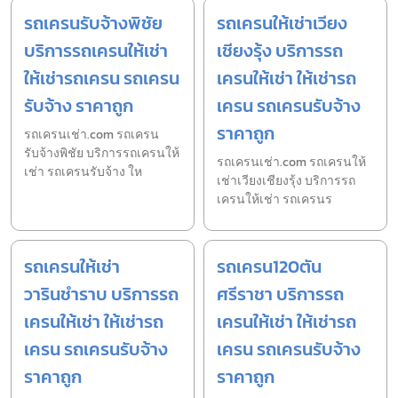
รถเครนรับจ้างพิชัย
รถเครนให้เช่าเวียง
บริการรถเครนให้เช่า
เชียงรุ้ง บริการรถ
ให้เช่ารถเครน รถเครน
เครนให้เช่า ให้เช่ารถ
รับจ้าง ราคาถูก
เครน รถเครนรับจ้าง
ราคาถูก
รถเครนเช่า.com รถเครน
รับจ้างพิชัย บริการรถเครนให้
รถเครนเช่า.com รถเครนให้
เช่า รถเครนรับจ้าง ให
เช่าเวียงเชียงรุ้ง บริการรถ
เครนให้เช่า รถเครนร
รถเครนให้เช่า
รถเครน120ตัน
วารินชำราบ บริการรถ
ศรีราชา บริการรถ
เครนให้เช่า ให้เช่ารถ
เครนให้เช่า ให้เช่ารถ
เครน รถเครนรับจ้าง
เครน รถเครนรับจ้าง
ราคาถูก
ราคาถูก