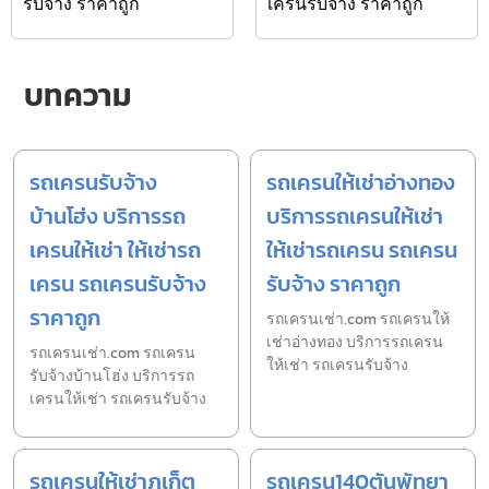
รับจ้าง ราคาถูก
เครนรับจ้าง ราคาถูก
บทความ
รถเครนรับจ้าง
รถเครนให้เช่าอ่างทอง
บ้านโฮ่ง บริการรถ
บริการรถเครนให้เช่า
เครนให้เช่า ให้เช่ารถ
ให้เช่ารถเครน รถเครน
เครน รถเครนรับจ้าง
รับจ้าง ราคาถูก
ราคาถูก
รถเครนเช่า.com รถเครนให้
เช่าอ่างทอง บริการรถเครน
รถเครนเช่า.com รถเครน
ให้เช่า รถเครนรับจ้าง
รับจ้างบ้านโฮ่ง บริการรถ
เครนให้เช่า รถเครนรับจ้าง
รถเครนให้เช่าภูเก็ต
รถเครน140ตันพัทยา