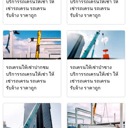
บริการรถเครนให้เช่า ให้
บริการรถเครนให้เช่า ให้
เช่ารถเครน รถเครน
เช่ารถเครน รถเครน
รับจ้าง ราคาถูก
รับจ้าง ราคาถูก
รถเครนให้เช่าปากชม
รถเครนให้เช่าป่าซาง
บริการรถเครนให้เช่า ให้
บริการรถเครนให้เช่า ให้
เช่ารถเครน รถเครน
เช่ารถเครน รถเครน
รับจ้าง ราคาถูก
รับจ้าง ราคาถูก