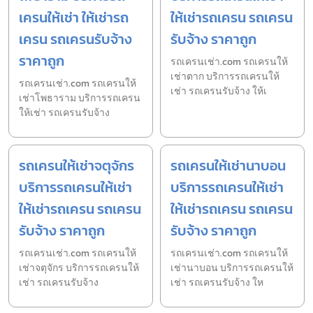
เครนให้เช่า ให้เช่ารถ
ให้เช่ารถเครน รถเครน
เครน รถเครนรับจ้าง
รับจ้าง ราคาถูก
ราคาถูก
รถเครนเช่า.com รถเครนให้
เช่าตาก บริการรถเครนให้
รถเครนเช่า.com รถเครนให้
เช่า รถเครนรับจ้าง ให้เ
เช่าโพธาราม บริการรถเครน
ให้เช่า รถเครนรับจ้าง
รถเครนให้เช่าจตุจักร
รถเครนให้เช่านาบอน
บริการรถเครนให้เช่า
บริการรถเครนให้เช่า
ให้เช่ารถเครน รถเครน
ให้เช่ารถเครน รถเครน
รับจ้าง ราคาถูก
รับจ้าง ราคาถูก
รถเครนเช่า.com รถเครนให้
รถเครนเช่า.com รถเครนให้
เช่าจตุจักร บริการรถเครนให้
เช่านาบอน บริการรถเครนให้
เช่า รถเครนรับจ้าง
เช่า รถเครนรับจ้าง ให