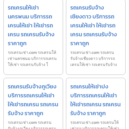
รถเครนให้เช่า
รถเครนรับจ้าง
นครพนม บริการรถ
เชียงดาว บริการรถ
เครนให้เช่า ให้เช่ารถ
เครนให้เช่า ให้เช่ารถ
เครน รถเครนรับจ้าง
เครน รถเครนรับจ้าง
ราคาถูก
ราคาถูก
รถเครนเช่า.com รถเครนให้
รถเครนเช่า.com รถเครน
เช่านครพนม บริการรถเครน
รับจ้างเชียงดาว บริการรถ
ให้เช่า รถเครนรับจ้าง ใ
เครนให้เช่า รถเครนรับจ้าง
รถเครนรับจ้างภูเวียง
รถเครนให้เช่าปง
บริการรถเครนให้เช่า
บริการรถเครนให้เช่า
ให้เช่ารถเครน รถเครน
ให้เช่ารถเครน รถเครน
รับจ้าง ราคาถูก
รับจ้าง ราคาถูก
รถเครนเช่า.com รถเครน
รถเครนเช่า.com รถเครนให้
รับจ้างภูเวียง บริการรถเครน
เช่าปง บริการรถเครนให้เช่า