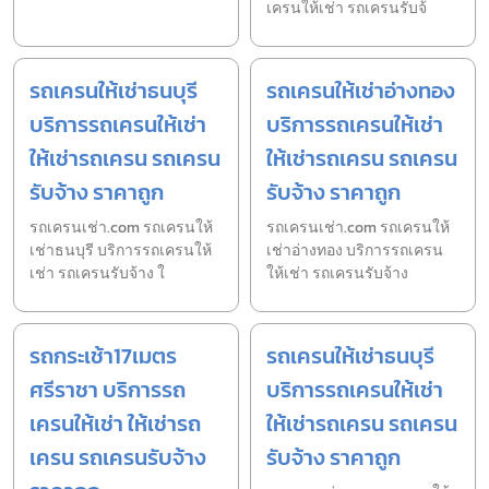
เครนให้เช่า รถเครนรับจ้
รถเครนให้เช่าธนบุรี
รถเครนให้เช่าอ่างทอง
บริการรถเครนให้เช่า
บริการรถเครนให้เช่า
ให้เช่ารถเครน รถเครน
ให้เช่ารถเครน รถเครน
รับจ้าง ราคาถูก
รับจ้าง ราคาถูก
รถเครนเช่า.com รถเครนให้
รถเครนเช่า.com รถเครนให้
เช่าธนบุรี บริการรถเครนให้
เช่าอ่างทอง บริการรถเครน
เช่า รถเครนรับจ้าง ใ
ให้เช่า รถเครนรับจ้าง
รถกระเช้า17เมตร
รถเครนให้เช่าธนบุรี
ศรีราชา บริการรถ
บริการรถเครนให้เช่า
เครนให้เช่า ให้เช่ารถ
ให้เช่ารถเครน รถเครน
เครน รถเครนรับจ้าง
รับจ้าง ราคาถูก