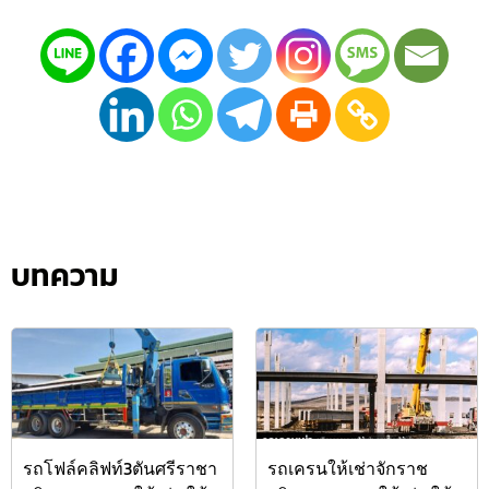
บทความ
รถโฟล์คลิฟท์3ตันศรีราชา
รถเครนให้เช่าจักราช