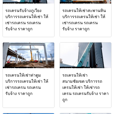
รถเครนรับจ้างภูเวียง
รถเครนให้เช่าสะพานหิน
บริการรถเครนให้เช่า ให้
บริการรถเครนให้เช่า ให้
เช่ารถเครน รถเครน
เช่ารถเครน รถเครน
รับจ้าง ราคาถูก
รับจ้าง ราคาถูก
รถเครนให้เช่าท่าตูม
รถเครนให้เช่า
บริการรถเครนให้เช่า ให้
สนามชัยเขต บริการรถ
เช่ารถเครน รถเครน
เครนให้เช่า ให้เช่ารถ
รับจ้าง ราคาถูก
เครน รถเครนรับจ้าง ราคา
ถูก