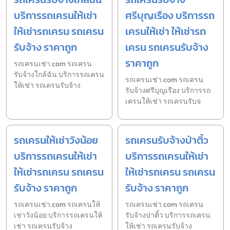
บริการรถเครนให้เช่า
ศรีบุญเรือง บริการรถ
ให้เช่ารถเครน รถเครน
เครนให้เช่า ให้เช่ารถ
รับจ้าง ราคาถูก
เครน รถเครนรับจ้าง
ราคาถูก
รถเครนเช่า.com รถเครน
รับจ้างใกล้ฉัน บริการรถเครน
รถเครนเช่า.com รถเครน
ให้เช่า รถเครนรับจ้าง
รับจ้างศรีบุญเรือง บริการรถ
เครนให้เช่า รถเครนรับจ
รถเครนให้เช่าวังน้อย
รถเครนรับจ้างป่าติ้ว
บริการรถเครนให้เช่า
บริการรถเครนให้เช่า
ให้เช่ารถเครน รถเครน
ให้เช่ารถเครน รถเครน
รับจ้าง ราคาถูก
รับจ้าง ราคาถูก
รถเครนเช่า.com รถเครนให้
รถเครนเช่า.com รถเครน
เช่าวังน้อย บริการรถเครนให้
รับจ้างป่าติ้ว บริการรถเครน
เช่า รถเครนรับจ้าง
ให้เช่า รถเครนรับจ้าง