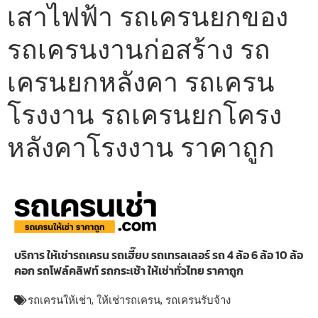
เสาไฟฟ้า รถเครนยกของ
รถเครนงานก่อสร้าง รถ
เครนยกหลังคา รถเครน
โรงงาน รถเครนยกโครง
หลังคาโรงงาน ราคาถูก
บริการ ให้เช่ารถเครน รถเฮี๊ยบ รถเทรลเลอร์ รถ 4 ล้อ 6 ล้อ 10 ล้อ
คอก รถโฟล์คลิฟท์ รถกระเช้า ให้เช่าทั่วไทย ราคาถูก
รถเครนให้เช่า
,
ให้เช่ารถเครน
,
รถเครนรับจ้าง