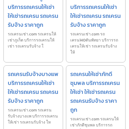
บริการรถเครนให้เช่า
บริการรถเครนให้เช่า
ให้เช่ารถเครน รถเครน
ให้เช่ารถเครน รถเครน
รับจ้าง ราคาถูก
รับจ้าง ราคาถูก
รถเครนเช่า.com รถเครนให้
รถเครนเช่า.com รถ
เช่าภูเก็ต บริการรถเครนให้
เครน140ตันพัทยา บริการรถ
เช่า รถเครนรับจ้าง ใ
เครนให้เช่า รถเครนรับจ้าง
ให้
รถเครนรับจ้างบางแพ
รถเครนให้เช่าภักดี
บริการรถเครนให้เช่า
ชุมพล บริการรถเครน
ให้เช่ารถเครน รถเครน
ให้เช่า ให้เช่ารถเครน
รับจ้าง ราคาถูก
รถเครนรับจ้าง ราคา
ถูก
รถเครนเช่า.com รถเครน
รับจ้างบางแพ บริการรถเครน
รถเครนเช่า.com รถเครนให้
ให้เช่า รถเครนรับจ้าง ให
เช่าภักดีชุมพล บริการรถ