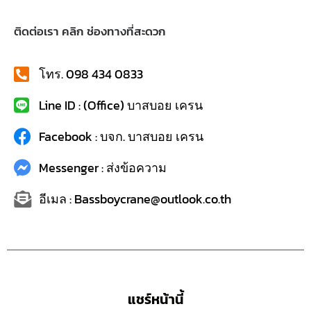
ติดต่อเรา คลิก ช่องทางที่สะดวก
โทร. 098 434 0833
Line ID : (Office) บาสบอย เครน
Facebook : บจก. บาสบอย เครน
Messenger : ส่งข้อความ
อีเมล : Bassboycrane@outlook.co.th
แชร์หน้านี้