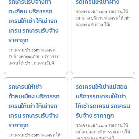
รถเครนรับจ้างท่า
รถเครนให้เช่าฝาง
ตะเกียบ บริการรถ
รถเครนเช่า.com รถเครนให้
เช่าฝาง บริการรถเครนให้เช่า
เครนให้เช่า ให้เช่ารถ
รถเครนรับจ้าง ให้เ
เครน รถเครนรับจ้าง
ราคาถูก
รถเครนเช่า.com รถเครน
รับจ้างท่าตะเกียบ บริการรถ
เครนให้เช่า รถเครนรับจ้
รถเครนให้เช่า
รถเครนให้เช่าแม่สอด
ท้ายเหมือง บริการรถ
บริการรถเครนให้เช่า
เครนให้เช่า ให้เช่ารถ
ให้เช่ารถเครน รถเครน
เครน รถเครนรับจ้าง
รับจ้าง ราคาถูก
ราคาถูก
รถเครนเช่า.com รถเครนให้
เช่าแม่สอด บริการรถเครนให้
รถเครนเช่า.com รถเครนให้
เช่า รถเครนรับจ้าง ใ