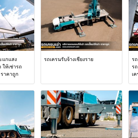
สะแกแสง
รถเครนรับจ้างเชียงราย
รถ
 ให้เช่ารถ
รถ
 ราคาถูก
เค