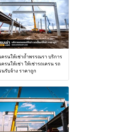
เครนให้เช่าถ้ำพรรณรา บริการ
เครนให้เช่า ให้เช่ารถเครน รถ
รนรับจ้าง ราคาถูก