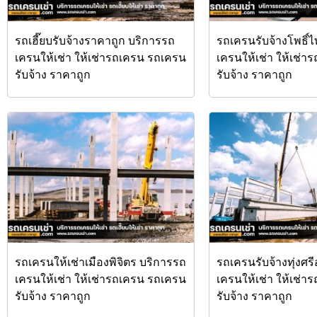
รถเฮี๊ยบรับจ้างราคาถูก บริการรถ
รถเครนรับจ้างโพธิ์
เครนให้เช่า ให้เช่ารถเครน รถเครน
เครนให้เช่า ให้เช่
รับจ้าง ราคาถูก
รับจ้าง ราคาถูก
รถเครนให้เช่าเมืองพิจิตร บริการรถ
รถเครนรับจ้างทุ่งศร
เครนให้เช่า ให้เช่ารถเครน รถเครน
เครนให้เช่า ให้เช่
รับจ้าง ราคาถูก
รับจ้าง ราคาถูก