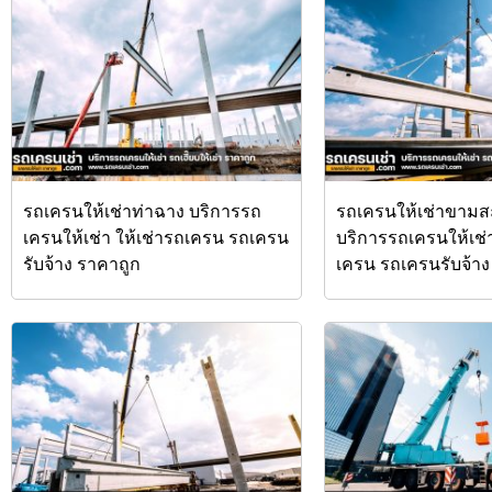
รถเครนให้เช่าท่าฉาง บริการรถ
รถเครนให้เช่าขาม
เครนให้เช่า ให้เช่ารถเครน รถเครน
บริการรถเครนให้เช่า
รับจ้าง ราคาถูก
เครน รถเครนรับจ้าง