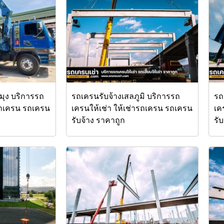
ุง บริการรถ
รถเครนรับจ้างเสลภูมิ บริการรถ
รถ
ารถเครน รถเครน
เครนให้เช่า ให้เช่ารถเครน รถเครน
เค
รับจ้าง ราคาถูก
รั