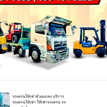
รถเครนให้เช่าห้วยแถลง บริการ
รถเครนให้เช่า ให้เช่ารถเครน รถ