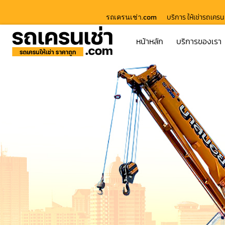
รถเครนเช่า.com
บริการ ให้เช่ารถเครน
หน้าหลัก
บริการของเรา