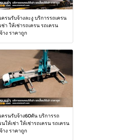
เครนรับจ้างละงู บริการรถเครน
้เช่า ให้เช่ารถเครน รถเครน
บจ้าง ราคาถูก
เครนรับจ้าง60ตัน บริการรถ
รนให้เช่า ให้เช่ารถเครน รถเครน
บจ้าง ราคาถูก