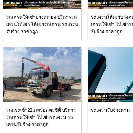
รถเครนให้เช่าบางเสาธง บริการรถ
รถเครนให้เช่าบางคล
เครนให้เช่า ให้เช่ารถเครน รถเครน
เครนให้เช่า ให้เช่
รับจ้าง ราคาถูก
รับจ้าง ราคาถูก
รถกระเช้า22เมตรอมตะซิตี้ บริการ
รถเครนรับจ้างพาน
รถเครนให้เช่า ให้เช่ารถเครน รถ
เครนรับจ้าง ราคาถูก