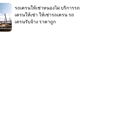
รถเครนให้เช่าหนองไผ่ บริการรถ
เครนให้เช่า ให้เช่ารถเครน รถ
เครนรับจ้าง ราคาถูก