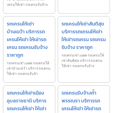
เครนให้เช่า รถเครนรับจ้าง
รถเครนให้เช่า
รถเครนให้เช่าสันติสุข
บ้านเขว้า บริการรถ
บริการรถเครนให้เช่า
เครนให้เช่า ให้เช่ารถ
ให้เช่ารถเครน รถเครน
เครน รถเครนรับจ้าง
รับจ้าง ราคาถูก
ราคาถูก
รถเครนเช่า.com รถเครนให้
เช่าสันติสุข บริการรถเครน
รถเครนเช่า.com รถเครนให้
ให้เช่า รถเครนรับจ้าง
เช่าบ้านเขว้า บริการรถเครน
ให้เช่า รถเครนรับจ้า
รถเครนให้เช่าเมือง
รถเครนรับจ้างถ้ำ
อุบลราชธานี บริการ
พรรณรา บริการรถ
รถเครนให้เช่า ให้เช่า
เครนให้เช่า ให้เช่ารถ