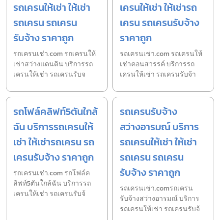
รถเครนให้เช่า ให้เช่า
เครนให้เช่า ให้เช่ารถ
รถเครน รถเครน
เครน รถเครนรับจ้าง
รับจ้าง ราคาถูก
ราคาถูก
รถเครนเช่า.com รถเครนให้
รถเครนเช่า.com รถเครนให้
เช่าสว่างแดนดิน บริการรถ
เช่าคอนสวรรค์ บริการรถ
เครนให้เช่า รถเครนรับจ
เครนให้เช่า รถเครนรับจ้า
รถโฟล์คลิฟท์5ตันใกล้
รถเครนรับจ้าง
ฉัน บริการรถเครนให้
สว่างอารมณ์ บริการ
เช่า ให้เช่ารถเครน รถ
รถเครนให้เช่า ให้เช่า
เครนรับจ้าง ราคาถูก
รถเครน รถเครน
รับจ้าง ราคาถูก
รถเครนเช่า.com รถโฟล์ค
ลิฟท์5ตันใกล้ฉัน บริการรถ
รถเครนเช่า.comรถเครน
เครนให้เช่า รถเครนรับจ้
รับจ้างสว่างอารมณ์ บริการ
รถเครนให้เช่า รถเครนรับจ้