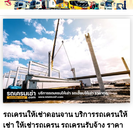
รถเครนให้เช่าดอนจาน บริการรถเครนให้
เช่า ให้เช่ารถเครน รถเครนรับจ้าง ราคา