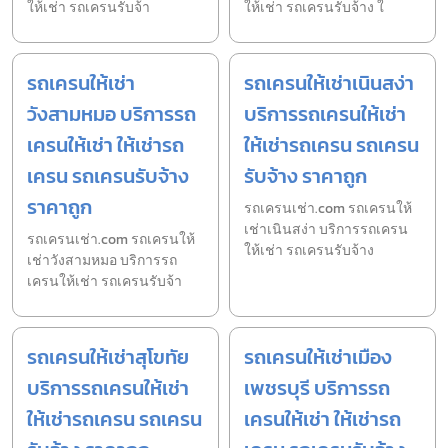
ให้เช่า รถเครนรับจ้า
ให้เช่า รถเครนรับจ้าง ใ
รถเครนให้เช่า
รถเครนให้เช่าเนินสง่า
วังสามหมอ บริการรถ
บริการรถเครนให้เช่า
เครนให้เช่า ให้เช่ารถ
ให้เช่ารถเครน รถเครน
เครน รถเครนรับจ้าง
รับจ้าง ราคาถูก
ราคาถูก
รถเครนเช่า.com รถเครนให้
เช่าเนินสง่า บริการรถเครน
รถเครนเช่า.com รถเครนให้
ให้เช่า รถเครนรับจ้าง
เช่าวังสามหมอ บริการรถ
เครนให้เช่า รถเครนรับจ้า
รถเครนให้เช่าสุโขทัย
รถเครนให้เช่าเมือง
บริการรถเครนให้เช่า
เพชรบุรี บริการรถ
ให้เช่ารถเครน รถเครน
เครนให้เช่า ให้เช่ารถ