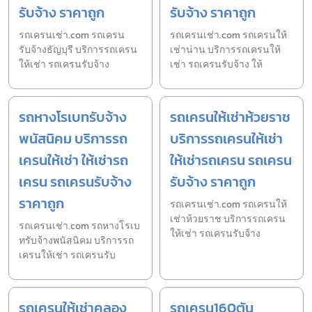
รับจ้าง ราคาถูก
รับจ้าง ราคาถูก
รถเครนเช่า.com รถเครน
รถเครนเช่า.com รถเครนให้
รับจ้างธัญบุรี บริการรถเครน
เช่าน่าน บริการรถเครนให้
ให้เช่า รถเครนรับจ้าง
เช่า รถเครนรับจ้าง ให้
รถหางโรเบทรับจ้าง
รถเครนให้เช่าห้วยราช
พนัสนิคม บริการรถ
บริการรถเครนให้เช่า
เครนให้เช่า ให้เช่ารถ
ให้เช่ารถเครน รถเครน
เครน รถเครนรับจ้าง
รับจ้าง ราคาถูก
ราคาถูก
รถเครนเช่า.com รถเครนให้
เช่าห้วยราช บริการรถเครน
รถเครนเช่า.com รถหางโรเบ
ให้เช่า รถเครนรับจ้าง
ทรับจ้างพนัสนิคม บริการรถ
เครนให้เช่า รถเครนรับ
รถเครนให้เช่าคลอง
รถเครน160ตัน