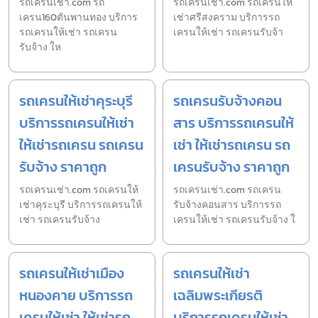
รถเครนเช่า.com รถ
รถเครนเช่า.com รถเครนให้
เครน160ตันพานทอง บริการ
เช่าศรีสงคราม บริการรถ
รถเครนให้เช่า รถเครน
เครนให้เช่า รถเครนรับจ้า
รับจ้าง ให
รถเครนให้เช่าคุระบุรี
รถเครนรับจ้างคอน
บริการรถเครนให้เช่า
สาร บริการรถเครนให้
ให้เช่ารถเครน รถเครน
เช่า ให้เช่ารถเครน รถ
รับจ้าง ราคาถูก
เครนรับจ้าง ราคาถูก
รถเครนเช่า.com รถเครนให้
รถเครนเช่า.com รถเครน
เช่าคุระบุรี บริการรถเครนให้
รับจ้างคอนสาร บริการรถ
เช่า รถเครนรับจ้าง
เครนให้เช่า รถเครนรับจ้าง ใ
รถเครนให้เช่าเมือง
รถเครนให้เช่า
หนองคาย บริการรถ
เฉลิมพระเกียรติ
เครนให้เช่า ให้เช่ารถ
บริการรถเครนให้เช่า