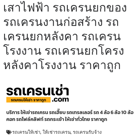
เสาไฟฟ้า รถเครนยกของ
รถเครนงานก่อสร้าง รถ
เครนยกหลังคา รถเครน
โรงงาน รถเครนยกโครง
หลังคาโรงงาน ราคาถูก
บริการ ให้เช่ารถเครน รถเฮี๊ยบ รถเทรลเลอร์ รถ 4 ล้อ 6 ล้อ 10 ล้อ
คอก รถโฟล์คลิฟท์ รถกระเช้า ให้เช่าทั่วไทย ราคาถูก
รถเครนให้เช่า
,
ให้เช่ารถเครน
,
รถเครนรับจ้าง