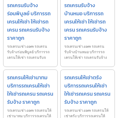
รถเครนรับจ้าง
รถเครนรับจ้าง
ร่อนพิบูลย์ บริการรถ
บ้านหมอ บริการรถ
เครนให้เช่า ให้เช่ารถ
เครนให้เช่า ให้เช่ารถ
เครน รถเครนรับจ้าง
เครน รถเครนรับจ้าง
ราคาถูก
ราคาถูก
รถเครนเช่า.com รถเครน
รถเครนเช่า.com รถเครน
รับจ้างร่อนพิบูลย์ บริการรถ
รับจ้างบ้านหมอ บริการรถ
เครนให้เช่า รถเครนรับจ
เครนให้เช่า รถเครนรับจ้าง
รถเครนให้เช่านาทม
รถเครนให้เช่าตรัง
บริการรถเครนให้เช่า
บริการรถเครนให้เช่า
ให้เช่ารถเครน รถเครน
ให้เช่ารถเครน รถเครน
รับจ้าง ราคาถูก
รับจ้าง ราคาถูก
รถเครนเช่า.com รถเครนให้
รถเครนเช่า.com รถเครนให้
เช่านาทม บริการรถเครนให้
เช่าตรัง บริการรถเครนให้