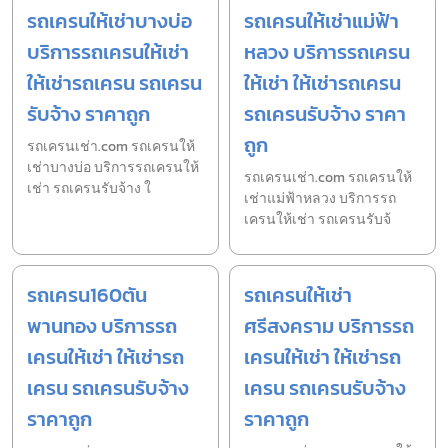
รถเครนให้เช่าบางบ่อ
รถเครนให้เช่าแม่ฟ้า
บริการรถเครนให้เช่า
หลวง บริการรถเครน
ให้เช่ารถเครน รถเครน
ให้เช่า ให้เช่ารถเครน
รับจ้าง ราคาถูก
รถเครนรับจ้าง ราคา
ถูก
รถเครนเช่า.com รถเครนให้
เช่าบางบ่อ บริการรถเครนให้
รถเครนเช่า.com รถเครนให้
เช่า รถเครนรับจ้าง ใ
เช่าแม่ฟ้าหลวง บริการรถ
เครนให้เช่า รถเครนรับจ้
รถเครน160ตัน
รถเครนให้เช่า
พานทอง บริการรถ
ศรีสงคราม บริการรถ
เครนให้เช่า ให้เช่ารถ
เครนให้เช่า ให้เช่ารถ
เครน รถเครนรับจ้าง
เครน รถเครนรับจ้าง
ราคาถูก
ราคาถูก