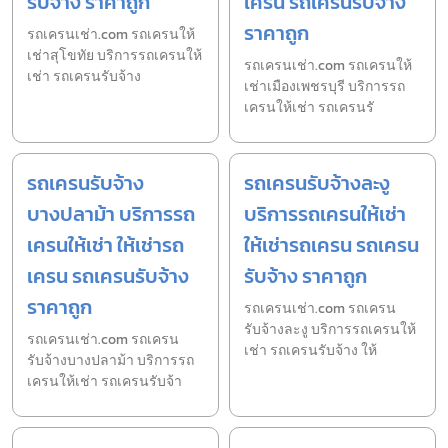
รับจ้าง ราคาถูก
เครน รถเครนรับจ้าง
ราคาถูก
รถเครนเช่า.com รถเครนให้
เช่าสุโขทัย บริการรถเครนให้
รถเครนเช่า.com รถเครนให้
เช่า รถเครนรับจ้าง
เช่าเมืองเพชรบุรี บริการรถ
เครนให้เช่า รถเครนรั
รถเครนรับจ้าง
รถเครนรับจ้างละงู
บางปลาม้า บริการรถ
บริการรถเครนให้เช่า
เครนให้เช่า ให้เช่ารถ
ให้เช่ารถเครน รถเครน
เครน รถเครนรับจ้าง
รับจ้าง ราคาถูก
ราคาถูก
รถเครนเช่า.com รถเครน
รับจ้างละงู บริการรถเครนให้
รถเครนเช่า.com รถเครน
เช่า รถเครนรับจ้าง ให้
รับจ้างบางปลาม้า บริการรถ
เครนให้เช่า รถเครนรับจ้า