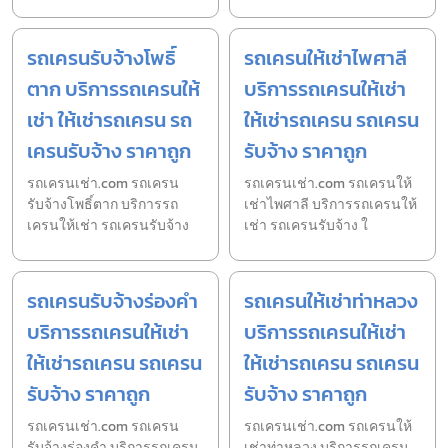
รถเครนรับจ้างโพธิ์
รถเครนให้เช่าไพศาลี
ตาก บริการรถเครนให้
บริการรถเครนให้เช่า
เช่า ให้เช่ารถเครน รถ
ให้เช่ารถเครน รถเครน
เครนรับจ้าง ราคาถูก
รับจ้าง ราคาถูก
รถเครนเช่า.com รถเครน
รถเครนเช่า.com รถเครนให้
รับจ้างโพธิ์ตาก บริการรถ
เช่าไพศาลี บริการรถเครนให้
เครนให้เช่า รถเครนรับจ้าง
เช่า รถเครนรับจ้าง ใ
รถเครนรับจ้างร่องคำ
รถเครนให้เช่าท่าหลวง
บริการรถเครนให้เช่า
บริการรถเครนให้เช่า
ให้เช่ารถเครน รถเครน
ให้เช่ารถเครน รถเครน
รับจ้าง ราคาถูก
รับจ้าง ราคาถูก
รถเครนเช่า.com รถเครน
รถเครนเช่า.com รถเครนให้
รับจ้างร่องคำ บริการรถเครน
เช่าท่าหลวง บริการรถเครน