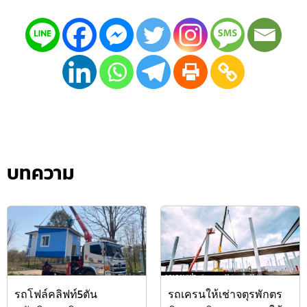
บทความ
รถโฟล์คลิฟท์5ตัน
รถเครนให้เช่าจตุรพักตร