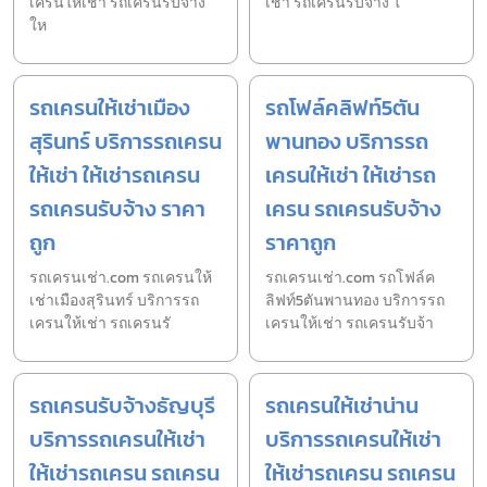
เครนให้เช่า รถเครนรับจ้าง
เช่า รถเครนรับจ้าง ใ
ให
รถเครนให้เช่าเมือง
รถโฟล์คลิฟท์5ตัน
สุรินทร์ บริการรถเครน
พานทอง บริการรถ
ให้เช่า ให้เช่ารถเครน
เครนให้เช่า ให้เช่ารถ
รถเครนรับจ้าง ราคา
เครน รถเครนรับจ้าง
ถูก
ราคาถูก
รถเครนเช่า.com รถเครนให้
รถเครนเช่า.com รถโฟล์ค
เช่าเมืองสุรินทร์ บริการรถ
ลิฟท์5ตันพานทอง บริการรถ
เครนให้เช่า รถเครนรั
เครนให้เช่า รถเครนรับจ้า
รถเครนรับจ้างธัญบุรี
รถเครนให้เช่าน่าน
บริการรถเครนให้เช่า
บริการรถเครนให้เช่า
ให้เช่ารถเครน รถเครน
ให้เช่ารถเครน รถเครน