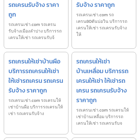
รถเครนรับจ้าง ราคา
รับจ้าง ราคาถูก
ถูก
รถเครนเช่า.com รถ
เครน80ตันบ่อวิน บริการรถ
รถเครนเช่า.com รถเครน
เครนให้เช่า รถเครนรับจ้าง
รับจ้างเมืองลำปาง บริการรถ
ให้
เครนให้เช่า รถเครนรับจ้
รถเครนให้เช่าบ้านผือ
รถเครนให้เช่า
บริการรถเครนให้เช่า
บ้านเหลื่อม บริการรถ
ให้เช่ารถเครน รถเครน
เครนให้เช่า ให้เช่ารถ
รับจ้าง ราคาถูก
เครน รถเครนรับจ้าง
ราคาถูก
รถเครนเช่า.com รถเครนให้
เช่าบ้านผือ บริการรถเครนให้
รถเครนเช่า.com รถเครนให้
เช่า รถเครนรับจ้าง
เช่าบ้านเหลื่อม บริการรถ
เครนให้เช่า รถเครนรับจ