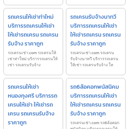
รถเครนให้เช่าท่าใหม่
รถเครนรับจ้างนาทวี
บริการรถเครนให้เช่า
บริการรถเครนให้เช่า
ให้เช่ารถเครน รถเครน
ให้เช่ารถเครน รถเครน
รับจ้าง ราคาถูก
รับจ้าง ราคาถูก
รถเครนเช่า.com รถเครนให้
รถเครนเช่า.com รถเครน
เช่าท่าใหม่ บริการรถเครนให้
รับจ้างนาทวี บริการรถเครน
เช่า รถเครนรับจ้าง
ให้เช่า รถเครนรับจ้าง ให
รถเครนให้เช่า
รถ6ล้อคอกพนัสนิคม
หนองกุงศรี บริการรถ
บริการรถเครนให้เช่า
เครนให้เช่า ให้เช่ารถ
ให้เช่ารถเครน รถเครน
เครน รถเครนรับจ้าง
รับจ้าง ราคาถูก
ราคาถูก
รถเครนเช่า.com รถ6ล้อคอก
พนัสนิคม บริการรถเครนให้