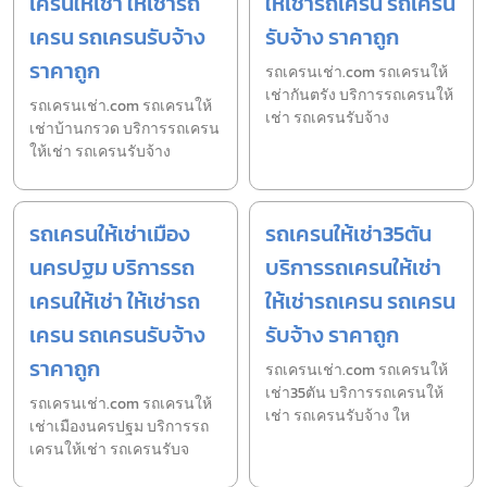
เครนให้เช่า ให้เช่ารถ
ให้เช่ารถเครน รถเครน
เครน รถเครนรับจ้าง
รับจ้าง ราคาถูก
ราคาถูก
รถเครนเช่า.com รถเครนให้
เช่ากันตรัง บริการรถเครนให้
รถเครนเช่า.com รถเครนให้
เช่า รถเครนรับจ้าง
เช่าบ้านกรวด บริการรถเครน
ให้เช่า รถเครนรับจ้าง
รถเครนให้เช่าเมือง
รถเครนให้เช่า35ตัน
นครปฐม บริการรถ
บริการรถเครนให้เช่า
เครนให้เช่า ให้เช่ารถ
ให้เช่ารถเครน รถเครน
เครน รถเครนรับจ้าง
รับจ้าง ราคาถูก
ราคาถูก
รถเครนเช่า.com รถเครนให้
เช่า35ตัน บริการรถเครนให้
รถเครนเช่า.com รถเครนให้
เช่า รถเครนรับจ้าง ให
เช่าเมืองนครปฐม บริการรถ
เครนให้เช่า รถเครนรับจ