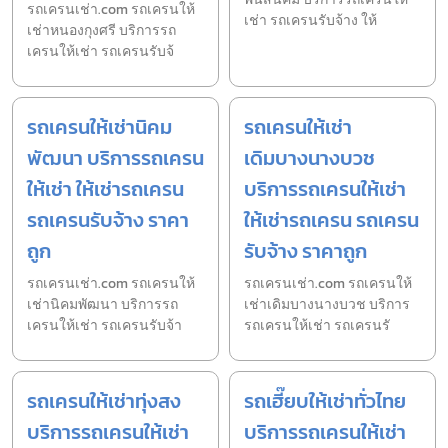
รถเครนเช่า.com รถเครนให้
เช่า รถเครนรับจ้าง ให้
เช่าหนองกุงศรี บริการรถ
เครนให้เช่า รถเครนรับจ้
รถเครนให้เช่านิคม
รถเครนให้เช่า
พัฒนา บริการรถเครน
เดิมบางนางบวช
ให้เช่า ให้เช่ารถเครน
บริการรถเครนให้เช่า
รถเครนรับจ้าง ราคา
ให้เช่ารถเครน รถเครน
ถูก
รับจ้าง ราคาถูก
รถเครนเช่า.com รถเครนให้
รถเครนเช่า.com รถเครนให้
เช่านิคมพัฒนา บริการรถ
เช่าเดิมบางนางบวช บริการ
เครนให้เช่า รถเครนรับจ้า
รถเครนให้เช่า รถเครนรั
รถเครนให้เช่าทุ่งสง
รถเฮี๊ยบให้เช่าทั่วไทย
บริการรถเครนให้เช่า
บริการรถเครนให้เช่า