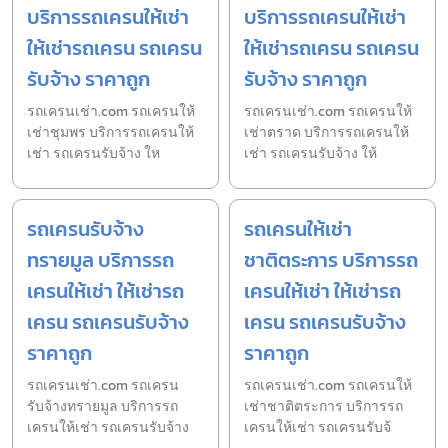
บริการรถเครนให้เช่า
บริการรถเครนให้เช่า
ให้เช่ารถเครน รถเครน
ให้เช่ารถเครน รถเครน
รับจ้าง ราคาถูก
รับจ้าง ราคาถูก
รถเครนเช่า.com รถเครนให้
รถเครนเช่า.com รถเครนให้
เช่าชุมพร บริการรถเครนให้
เช่าตราด บริการรถเครนให้
เช่า รถเครนรับจ้าง ให
เช่า รถเครนรับจ้าง ให้
รถเครนรับจ้าง
รถเครนให้เช่า
ทรายมูล บริการรถ
ชาติตระการ บริการรถ
เครนให้เช่า ให้เช่ารถ
เครนให้เช่า ให้เช่ารถ
เครน รถเครนรับจ้าง
เครน รถเครนรับจ้าง
ราคาถูก
ราคาถูก
รถเครนเช่า.com รถเครน
รถเครนเช่า.com รถเครนให้
รับจ้างทรายมูล บริการรถ
เช่าชาติตระการ บริการรถ
เครนให้เช่า รถเครนรับจ้าง
เครนให้เช่า รถเครนรับจ้