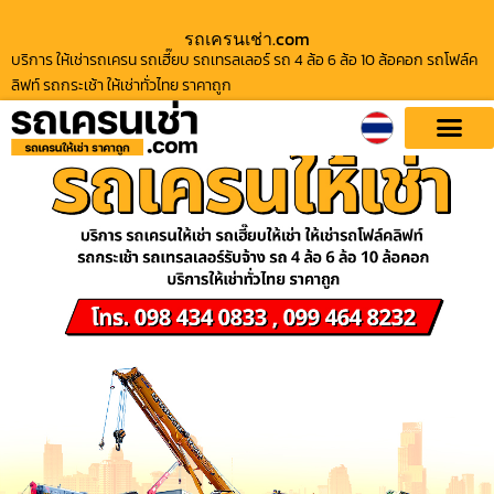
รถเครนเช่า.com
บริการ ให้เช่ารถเครน รถเฮี๊ยบ รถเทรลเลอร์ รถ 4 ล้อ 6 ล้อ 10 ล้อคอก รถโฟล์ค
ลิฟท์ รถกระเช้า ให้เช่าทั่วไทย ราคาถูก