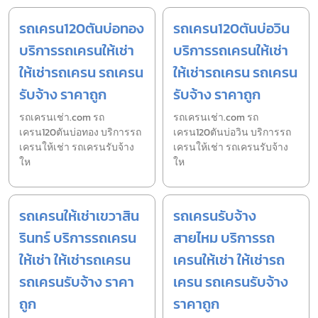
รถเครน120ตันบ่อทอง
รถเครน120ตันบ่อวิน
บริการรถเครนให้เช่า
บริการรถเครนให้เช่า
ให้เช่ารถเครน รถเครน
ให้เช่ารถเครน รถเครน
รับจ้าง ราคาถูก
รับจ้าง ราคาถูก
รถเครนเช่า.com รถ
รถเครนเช่า.com รถ
เครน120ตันบ่อทอง บริการรถ
เครน120ตันบ่อวิน บริการรถ
เครนให้เช่า รถเครนรับจ้าง
เครนให้เช่า รถเครนรับจ้าง
ให
ให
รถเครนให้เช่าเขวาสิน
รถเครนรับจ้าง
รินทร์ บริการรถเครน
สายไหม บริการรถ
ให้เช่า ให้เช่ารถเครน
เครนให้เช่า ให้เช่ารถ
รถเครนรับจ้าง ราคา
เครน รถเครนรับจ้าง
ถูก
ราคาถูก