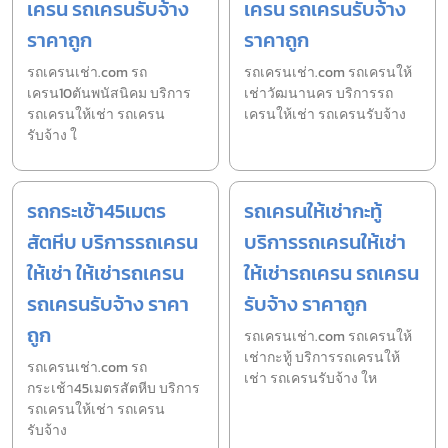
เครน รถเครนรับจ้าง
เครน รถเครนรับจ้าง
ราคาถูก
ราคาถูก
รถเครนเช่า.com รถ
รถเครนเช่า.com รถเครนให้
เครน10ตันพนัสนิคม บริการ
เช่าวัฒนานคร บริการรถ
รถเครนให้เช่า รถเครน
เครนให้เช่า รถเครนรับจ้าง
รับจ้าง ใ
รถกระเช้า45เมตร
รถเครนให้เช่ากะทู้
สัตหีบ บริการรถเครน
บริการรถเครนให้เช่า
ให้เช่า ให้เช่ารถเครน
ให้เช่ารถเครน รถเครน
รถเครนรับจ้าง ราคา
รับจ้าง ราคาถูก
ถูก
รถเครนเช่า.com รถเครนให้
เช่ากะทู้ บริการรถเครนให้
รถเครนเช่า.com รถ
เช่า รถเครนรับจ้าง ให
กระเช้า45เมตรสัตหีบ บริการ
รถเครนให้เช่า รถเครน
รับจ้าง