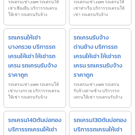
รถเครนเช่า.com รถเครนให้
รถเครนเช่า.com รถเครนให้
เช่าเชียงยืน บริการรถเครน
เช่าท่าเรือ บริการรถเครนให้
ให้เช่า รถเครนรับจ้าง
เช่า รถเครนรับจ้าง
รถเครนให้เช่า
รถเครนรับจ้าง
บางกรวย บริการรถ
ด่านช้าง บริการรถ
เครนให้เช่า ให้เช่ารถ
เครนให้เช่า ให้เช่ารถ
เครน รถเครนรับจ้าง
เครน รถเครนรับจ้าง
ราคาถูก
ราคาถูก
รถเครนเช่า.com รถเครนให้
รถเครนเช่า.com รถเครน
เช่าบางกรวย บริการรถเครน
รับจ้างด่านช้าง บริการรถ
ให้เช่า รถเครนรับจ้าง
เครนให้เช่า รถเครนรับจ้าง
รถเครน140ตันบ่อทอง
รถเครน130ตันบ่อทอง
บริการรถเครนให้เช่า
บริการรถเครนให้เช่า