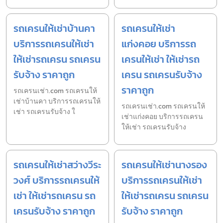
รถเครนให้เช่าบ้านคา
รถเครนให้เช่า
บริการรถเครนให้เช่า
แก่งคอย บริการรถ
ให้เช่ารถเครน รถเครน
เครนให้เช่า ให้เช่ารถ
รับจ้าง ราคาถูก
เครน รถเครนรับจ้าง
ราคาถูก
รถเครนเช่า.com รถเครนให้
เช่าบ้านคา บริการรถเครนให้
รถเครนเช่า.com รถเครนให้
เช่า รถเครนรับจ้าง ใ
เช่าแก่งคอย บริการรถเครน
ให้เช่า รถเครนรับจ้าง
รถเครนให้เช่าสว่างวีระ
รถเครนให้เช่านางรอง
วงศ์ บริการรถเครนให้
บริการรถเครนให้เช่า
เช่า ให้เช่ารถเครน รถ
ให้เช่ารถเครน รถเครน
เครนรับจ้าง ราคาถูก
รับจ้าง ราคาถูก