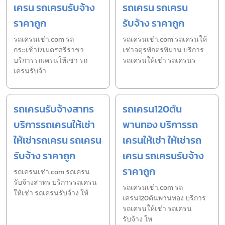
เครน รถเครนรับจ้าง
รถเครน รถเครน
ราคาถูก
รับจ้าง ราคาถูก
รถเครนเช่า.com รถ
รถเครนเช่า.com รถเครนให้
กระเช้า17เมตรศรีราชา
เช่าจตุรพักตรพิมาน บริการ
บริการรถเครนให้เช่า รถ
รถเครนให้เช่า รถเครนร
เครนรับจ้า
รถเครนรับจ้างสาทร
รถเครน120ตัน
บริการรถเครนให้เช่า
พานทอง บริการรถ
ให้เช่ารถเครน รถเครน
เครนให้เช่า ให้เช่ารถ
รับจ้าง ราคาถูก
เครน รถเครนรับจ้าง
ราคาถูก
รถเครนเช่า.com รถเครน
รับจ้างสาทร บริการรถเครน
รถเครนเช่า.com รถ
ให้เช่า รถเครนรับจ้าง ให้
เครน120ตันพานทอง บริการ
รถเครนให้เช่า รถเครน
รับจ้าง ให