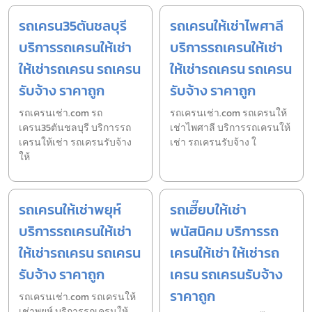
รถเครน35ตันชลบุรี
รถเครนให้เช่าไพศาลี
บริการรถเครนให้เช่า
บริการรถเครนให้เช่า
ให้เช่ารถเครน รถเครน
ให้เช่ารถเครน รถเครน
รับจ้าง ราคาถูก
รับจ้าง ราคาถูก
รถเครนเช่า.com รถ
รถเครนเช่า.com รถเครนให้
เครน35ตันชลบุรี บริการรถ
เช่าไพศาลี บริการรถเครนให้
เครนให้เช่า รถเครนรับจ้าง
เช่า รถเครนรับจ้าง ใ
ให้
รถเครนให้เช่าพยุห์
รถเฮี๊ยบให้เช่า
บริการรถเครนให้เช่า
พนัสนิคม บริการรถ
ให้เช่ารถเครน รถเครน
เครนให้เช่า ให้เช่ารถ
รับจ้าง ราคาถูก
เครน รถเครนรับจ้าง
ราคาถูก
รถเครนเช่า.com รถเครนให้
เช่าพยุห์ บริการรถเครนให้