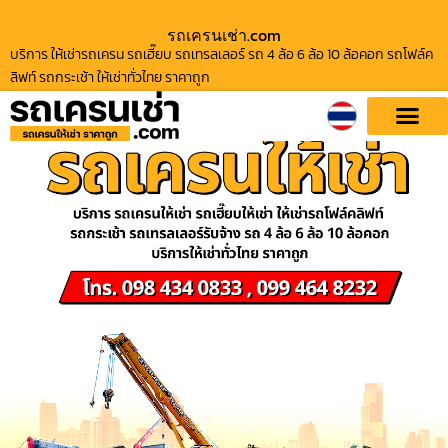
รถเครนเช่า.com
บริการ ให้เช่ารถเครน รถเฮี๊ยบ รถเทรลเลอร์ รถ 4 ล้อ 6 ล้อ 10 ล้อคอก รถโฟล์ค
ลิฟท์ รถกระเช้า ให้เช่าทั่วไทย ราคาถูก