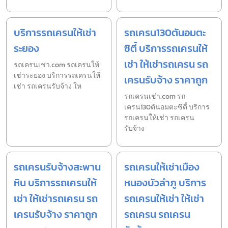
บริการรถเครนให้เช่า
รถเครน130ตันอมตะ
ระยอง
ซิตี้ บริการรถเครนให้
เช่า ให้เช่ารถเครน รถ
รถเครนเช่า.com รถเครนให้
เช่าระยอง บริการรถเครนให้
เครนรับจ้าง ราคาถูก
เช่า รถเครนรับจ้าง ให
รถเครนเช่า.com รถ
เครน130ตันอมตะซิตี้ บริการ
รถเครนให้เช่า รถเครน
รับจ้าง
รถเครนรับจ้างสะพาน
รถเครนให้เช่าเมือง
หิน บริการรถเครนให้
หนองบัวลำภู บริการ
เช่า ให้เช่ารถเครน รถ
รถเครนให้เช่า ให้เช่า
เครนรับจ้าง ราคาถูก
รถเครน รถเครน