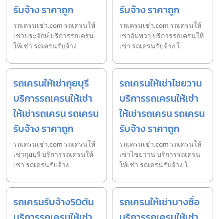
รับจ้าง ราคาถูก
รับจ้าง ราคาถูก
รถเครนเช่า.com รถเครนให้
รถเครนเช่า.com รถเครนให้
เช่าประจักษ์ บริการรถเครน
เช่าอัมพวา บริการรถเครนให้
ให้เช่า รถเครนรับจ้าง
เช่า รถเครนรับจ้าง ใ
รถเครนให้เช่ากุยบุรี
รถเครนให้เช่าไชยวาน
บริการรถเครนให้เช่า
บริการรถเครนให้เช่า
ให้เช่ารถเครน รถเครน
ให้เช่ารถเครน รถเครน
รับจ้าง ราคาถูก
รับจ้าง ราคาถูก
รถเครนเช่า.com รถเครนให้
รถเครนเช่า.com รถเครนให้
เช่ากุยบุรี บริการรถเครนให้
เช่าไชยวาน บริการรถเครน
เช่า รถเครนรับจ้าง
ให้เช่า รถเครนรับจ้าง ใ
รถเครนรับจ้าง50ตัน
รถเครนให้เช่าบางซื่อ
บริการรถเครนให้เช่า
บริการรถเครนให้เช่า