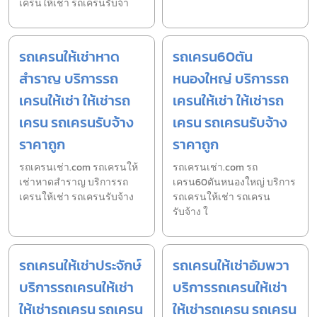
เครนให้เช่า รถเครนรับจ้า
รถเครนให้เช่าหาด
รถเครน60ตัน
สำราญ บริการรถ
หนองใหญ่ บริการรถ
เครนให้เช่า ให้เช่ารถ
เครนให้เช่า ให้เช่ารถ
เครน รถเครนรับจ้าง
เครน รถเครนรับจ้าง
ราคาถูก
ราคาถูก
รถเครนเช่า.com รถเครนให้
รถเครนเช่า.com รถ
เช่าหาดสำราญ บริการรถ
เครน60ตันหนองใหญ่ บริการ
เครนให้เช่า รถเครนรับจ้าง
รถเครนให้เช่า รถเครน
รับจ้าง ใ
รถเครนให้เช่าประจักษ์
รถเครนให้เช่าอัมพวา
บริการรถเครนให้เช่า
บริการรถเครนให้เช่า
ให้เช่ารถเครน รถเครน
ให้เช่ารถเครน รถเครน