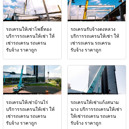
รถเครนให้เช่าโพธิ์ทอง
รถเครนรับจ้างดงหลวง
บริการรถเครนให้เช่า ให้
บริการรถเครนให้เช่า ให้
เช่ารถเครน รถเครน
เช่ารถเครน รถเครน
รับจ้าง ราคาถูก
รับจ้าง ราคาถูก
รถเครนให้เช่าบ้านไร่
รถเครนให้เช่าแก้งสนาม
บริการรถเครนให้เช่า ให้
นาง บริการรถเครนให้เช่า
เช่ารถเครน รถเครน
ให้เช่ารถเครน รถเครน
รับจ้าง ราคาถูก
รับจ้าง ราคาถูก