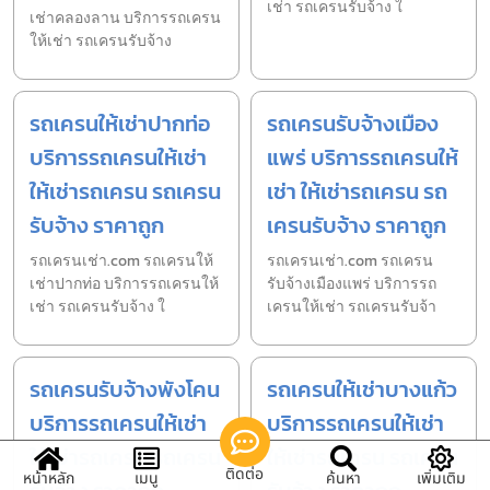
เช่า รถเครนรับจ้าง ใ
เช่าคลองลาน บริการรถเครน
ให้เช่า รถเครนรับจ้าง
รถเครนให้เช่าปากท่อ
รถเครนรับจ้างเมือง
บริการรถเครนให้เช่า
แพร่ บริการรถเครนให้
ให้เช่ารถเครน รถเครน
เช่า ให้เช่ารถเครน รถ
รับจ้าง ราคาถูก
เครนรับจ้าง ราคาถูก
รถเครนเช่า.com รถเครนให้
รถเครนเช่า.com รถเครน
เช่าปากท่อ บริการรถเครนให้
รับจ้างเมืองแพร่ บริการรถ
เช่า รถเครนรับจ้าง ใ
เครนให้เช่า รถเครนรับจ้า
รถเครนรับจ้างพังโคน
รถเครนให้เช่าบางแก้ว
บริการรถเครนให้เช่า
บริการรถเครนให้เช่า
ให้เช่ารถเครน รถเครน
ให้เช่ารถเครน รถเครน
ติดต่อ
หน้าหลัก
เมนู
ค้นหา
เพิ่มเติม