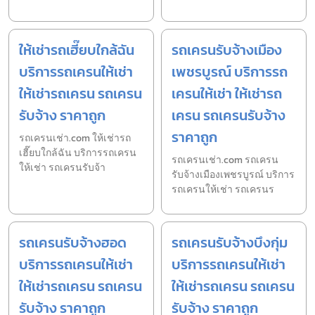
ให้เช่ารถเฮี๊ยบใกล้ฉัน
รถเครนรับจ้างเมือง
บริการรถเครนให้เช่า
เพชรบูรณ์ บริการรถ
ให้เช่ารถเครน รถเครน
เครนให้เช่า ให้เช่ารถ
รับจ้าง ราคาถูก
เครน รถเครนรับจ้าง
ราคาถูก
รถเครนเช่า.com ให้เช่ารถ
เฮี๊ยบใกล้ฉัน บริการรถเครน
รถเครนเช่า.com รถเครน
ให้เช่า รถเครนรับจ้า
รับจ้างเมืองเพชรบูรณ์ บริการ
รถเครนให้เช่า รถเครนร
รถเครนรับจ้างฮอด
รถเครนรับจ้างบึงกุ่ม
บริการรถเครนให้เช่า
บริการรถเครนให้เช่า
ให้เช่ารถเครน รถเครน
ให้เช่ารถเครน รถเครน
รับจ้าง ราคาถูก
รับจ้าง ราคาถูก