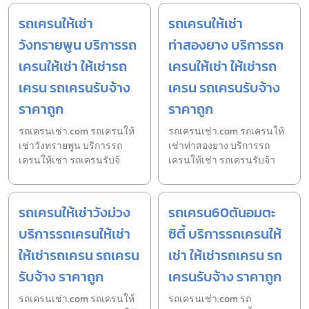
รถเครนให้เช่า
รถเครนให้เช่า
วังทรายพูน บริการรถ
ท่าสองยาง บริการรถ
เครนให้เช่า ให้เช่ารถ
เครนให้เช่า ให้เช่ารถ
เครน รถเครนรับจ้าง
เครน รถเครนรับจ้าง
ราคาถูก
ราคาถูก
รถเครนเช่า.com รถเครนให้
รถเครนเช่า.com รถเครนให้
เช่าวังทรายพูน บริการรถ
เช่าท่าสองยาง บริการรถ
เครนให้เช่า รถเครนรับจ้
เครนให้เช่า รถเครนรับจ้า
รถเครนให้เช่าวังม่วง
รถเครน60ตันอมตะ
บริการรถเครนให้เช่า
ซิตี้ บริการรถเครนให้
ให้เช่ารถเครน รถเครน
เช่า ให้เช่ารถเครน รถ
รับจ้าง ราคาถูก
เครนรับจ้าง ราคาถูก
รถเครนเช่า.com รถเครนให้
รถเครนเช่า.com รถ