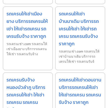
รถเครนให้เช่าเมือง
รถเครนให้เช่า
ยาง บริการรถเครนให้
บ้านนาเดิม บริการรถ
เช่า ให้เช่ารถเครน รถ
เครนให้เช่า ให้เช่ารถ
เครนรับจ้าง ราคาถูก
เครน รถเครนรับจ้าง
ราคาถูก
รถเครนเช่า.com รถเครนให้
เช่าเมืองยาง บริการรถเครน
รถเครนเช่า.com รถเครนให้
ให้เช่า รถเครนรับจ้าง
เช่าบ้านนาเดิม บริการรถ
เครนให้เช่า รถเครนรับจ้
รถเครนรับจ้าง
รถเครนให้เช่าดอนจาน
หนองบัวลำภู บริการ
บริการรถเครนให้เช่า
รถเครนให้เช่า ให้เช่า
ให้เช่ารถเครน รถเครน
รถเครน รถเครน
รับจ้าง ราคาถูก