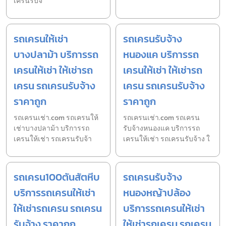
เครนรับจ้
รถเครนให้เช่า
รถเครนรับจ้าง
บางปลาม้า บริการรถ
หนองแค บริการรถ
เครนให้เช่า ให้เช่ารถ
เครนให้เช่า ให้เช่ารถ
เครน รถเครนรับจ้าง
เครน รถเครนรับจ้าง
ราคาถูก
ราคาถูก
รถเครนเช่า.com รถเครนให้
รถเครนเช่า.com รถเครน
เช่าบางปลาม้า บริการรถ
รับจ้างหนองแค บริการรถ
เครนให้เช่า รถเครนรับจ้า
เครนให้เช่า รถเครนรับจ้าง ใ
รถเครน100ตันสัตหีบ
รถเครนรับจ้าง
บริการรถเครนให้เช่า
หนองหญ้าปล้อง
ให้เช่ารถเครน รถเครน
บริการรถเครนให้เช่า
รับจ้าง ราคาถูก
ให้เช่ารถเครน รถเครน