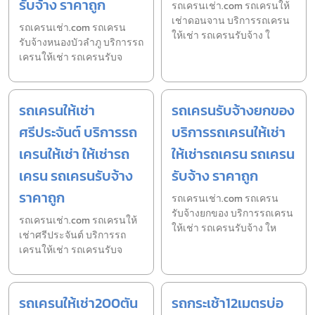
รับจ้าง ราคาถูก
รถเครนเช่า.com รถเครนให้
เช่าดอนจาน บริการรถเครน
รถเครนเช่า.com รถเครน
ให้เช่า รถเครนรับจ้าง ใ
รับจ้างหนองบัวลำภู บริการรถ
เครนให้เช่า รถเครนรับจ
รถเครนให้เช่า
รถเครนรับจ้างยกของ
ศรีประจันต์ บริการรถ
บริการรถเครนให้เช่า
เครนให้เช่า ให้เช่ารถ
ให้เช่ารถเครน รถเครน
เครน รถเครนรับจ้าง
รับจ้าง ราคาถูก
ราคาถูก
รถเครนเช่า.com รถเครน
รับจ้างยกของ บริการรถเครน
รถเครนเช่า.com รถเครนให้
ให้เช่า รถเครนรับจ้าง ให
เช่าศรีประจันต์ บริการรถ
เครนให้เช่า รถเครนรับจ
รถเครนให้เช่า200ตัน
รถกระเช้า12เมตรบ่อ