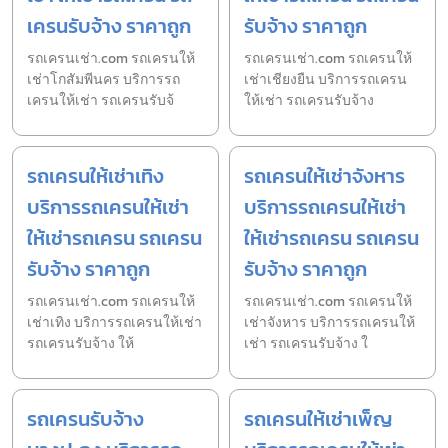
เครนรับจ้าง ราคาถูก
รับจ้าง ราคาถูก
รถเครนเช่า.com รถเครนให้
รถเครนเช่า.com รถเครนให้
เช่าโกสัมพีนคร บริการรถ
เช่าเชียงยืน บริการรถเครน
เครนให้เช่า รถเครนรับจ้
ให้เช่า รถเครนรับจ้าง
รถเครนให้เช่าเทิง
รถเครนให้เช่าจังหาร
บริการรถเครนให้เช่า
บริการรถเครนให้เช่า
ให้เช่ารถเครน รถเครน
ให้เช่ารถเครน รถเครน
รับจ้าง ราคาถูก
รับจ้าง ราคาถูก
รถเครนเช่า.com รถเครนให้
รถเครนเช่า.com รถเครนให้
เช่าเทิง บริการรถเครนให้เช่า
เช่าจังหาร บริการรถเครนให้
รถเครนรับจ้าง ให้
เช่า รถเครนรับจ้าง ใ
รถเครนรับจ้าง
รถเครนให้เช่าเพ็ญ