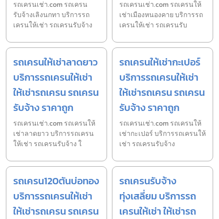
รถเครนเช่า.com รถเครน
รถเครนเช่า.com รถเครนให้
รับจ้างเลิงนกทา บริการรถ
เช่าเมืองหนองคาย บริการรถ
เครนให้เช่า รถเครนรับจ้าง
เครนให้เช่า รถเครนรับ
รถเครนให้เช่าลาดยาว
รถเครนให้เช่ากะเปอร์
บริการรถเครนให้เช่า
บริการรถเครนให้เช่า
ให้เช่ารถเครน รถเครน
ให้เช่ารถเครน รถเครน
รับจ้าง ราคาถูก
รับจ้าง ราคาถูก
รถเครนเช่า.com รถเครนให้
รถเครนเช่า.com รถเครนให้
เช่าลาดยาว บริการรถเครน
เช่ากะเปอร์ บริการรถเครนให้
ให้เช่า รถเครนรับจ้าง ใ
เช่า รถเครนรับจ้าง
รถเครน120ตันบ่อทอง
รถเครนรับจ้าง
บริการรถเครนให้เช่า
ทุ่งเสลี่ยม บริการรถ
ให้เช่ารถเครน รถเครน
เครนให้เช่า ให้เช่ารถ