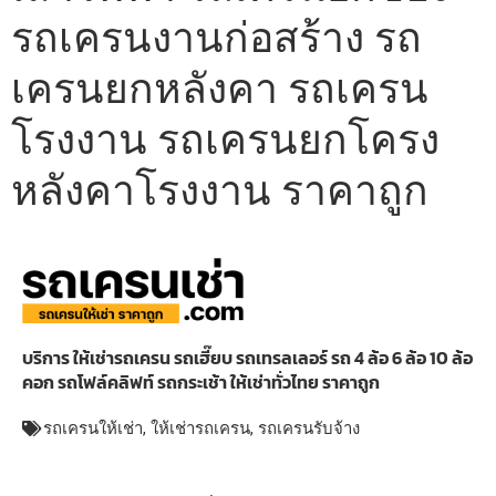
รถเครนงานก่อสร้าง รถ
เครนยกหลังคา รถเครน
โรงงาน รถเครนยกโครง
หลังคาโรงงาน ราคาถูก
บริการ ให้เช่ารถเครน รถเฮี๊ยบ รถเทรลเลอร์ รถ 4 ล้อ 6 ล้อ 10 ล้อ
คอก รถโฟล์คลิฟท์ รถกระเช้า ให้เช่าทั่วไทย ราคาถูก
รถเครนให้เช่า
,
ให้เช่ารถเครน
,
รถเครนรับจ้าง