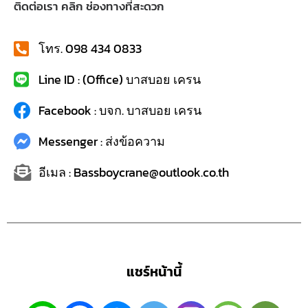
ติดต่อเรา คลิก ช่องทางที่สะดวก
โทร. 098 434 0833
Line ID : (Office) บาสบอย เครน
Facebook : บจก. บาสบอย เครน
Messenger : ส่งข้อความ
อีเมล : Bassboycrane@outlook.co.th
แชร์หน้านี้