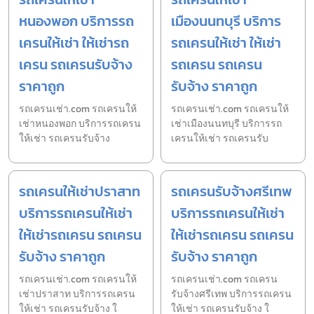
หนองพอก บริการรถ
เมืองนนทบุรี บริการ
เครนให้เช่า ให้เช่ารถ
รถเครนให้เช่า ให้เช่า
เครน รถเครนรับจ้าง
รถเครน รถเครน
ราคาถูก
รับจ้าง ราคาถูก
รถเครนเช่า.com รถเครนให้
รถเครนเช่า.com รถเครนให้
เช่าหนองพอก บริการรถเครน
เช่าเมืองนนทบุรี บริการรถ
ให้เช่า รถเครนรับจ้าง
เครนให้เช่า รถเครนรับ
รถเครนให้เช่าปราสาท
รถเครนรับจ้างศรีเทพ
บริการรถเครนให้เช่า
บริการรถเครนให้เช่า
ให้เช่ารถเครน รถเครน
ให้เช่ารถเครน รถเครน
รับจ้าง ราคาถูก
รับจ้าง ราคาถูก
รถเครนเช่า.com รถเครนให้
รถเครนเช่า.com รถเครน
เช่าปราสาท บริการรถเครน
รับจ้างศรีเทพ บริการรถเครน
ให้เช่า รถเครนรับจ้าง ใ
ให้เช่า รถเครนรับจ้าง ใ