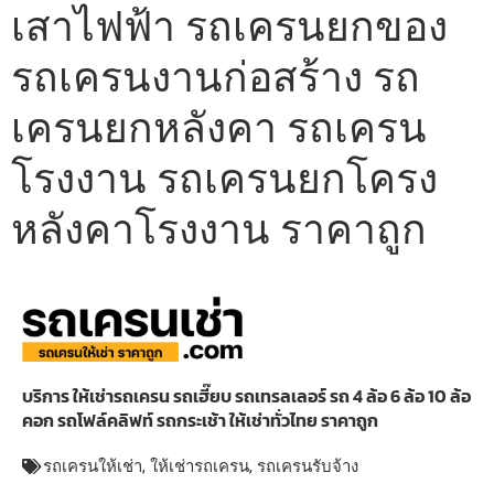
เสาไฟฟ้า รถเครนยกของ
รถเครนงานก่อสร้าง รถ
เครนยกหลังคา รถเครน
โรงงาน รถเครนยกโครง
หลังคาโรงงาน ราคาถูก
บริการ ให้เช่ารถเครน รถเฮี๊ยบ รถเทรลเลอร์ รถ 4 ล้อ 6 ล้อ 10 ล้อ
คอก รถโฟล์คลิฟท์ รถกระเช้า ให้เช่าทั่วไทย ราคาถูก
รถเครนให้เช่า
,
ให้เช่ารถเครน
,
รถเครนรับจ้าง