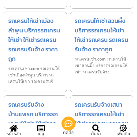
รถเครนให้เช่าเมือง
รถเครนให้เช่าสวนผึ้ง
ลำพูน บริการรถเครน
บริการรถเครนให้เช่า
ให้เช่า ให้เช่ารถเครน
ให้เช่ารถเครน รถเครน
รถเครนรับจ้าง ราคา
รับจ้าง ราคาถูก
ถูก
รถเครนเช่า.com รถเครนให้
เช่าสวนผึ้ง บริการรถเครนให้
รถเครนเช่า.com รถเครนให้
เช่า รถเครนรับจ้าง
เช่าเมืองลำพูน บริการรถ
เครนให้เช่า รถเครนรับจ้
รถเครนรับจ้าง
รถเครนรับจ้างเสนา
บ้านแพรก บริการรถ
บริการรถเครนให้เช่า
เครนให้เช่า ให้เช่ารถ
ให้เช่ารถเครน รถเครน
เครน รถเครนรับจ้าง
รับจ้าง ราคาถูก
ติดต่อ
หน้าหลัก
เมนู
ค้นหา
เพิ่มเติม