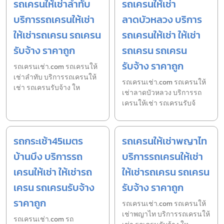
รถเครนให้เช่าลำทับ
รถเครนให้เช่า
บริการรถเครนให้เช่า
ลาดบัวหลวง บริการ
ให้เช่ารถเครน รถเครน
รถเครนให้เช่า ให้เช่า
รับจ้าง ราคาถูก
รถเครน รถเครน
รับจ้าง ราคาถูก
รถเครนเช่า.com รถเครนให้
เช่าลำทับ บริการรถเครนให้
รถเครนเช่า.com รถเครนให้
เช่า รถเครนรับจ้าง ให
เช่าลาดบัวหลวง บริการรถ
เครนให้เช่า รถเครนรับจ้
รถกระเช้า45เมตร
รถเครนให้เช่าพญาไท
บ้านบึง บริการรถ
บริการรถเครนให้เช่า
เครนให้เช่า ให้เช่ารถ
ให้เช่ารถเครน รถเครน
เครน รถเครนรับจ้าง
รับจ้าง ราคาถูก
ราคาถูก
รถเครนเช่า.com รถเครนให้
เช่าพญาไท บริการรถเครนให้
รถเครนเช่า.com รถ