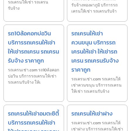
รถเครนให้เช่า รถเครน
รับจ้างทองผาภูมิ บริการรถ
รับจ้าง
เครนให้เช่า รถเครนรับจ้า
รถ10ล้อคอกบ่อวิน
รถเครนให้เช่า
บริการรถเครนให้เช่า
ควนขนุน บริการรถ
ให้เช่ารถเครน รถเครน
เครนให้เช่า ให้เช่ารถ
รับจ้าง ราคาถูก
เครน รถเครนรับจ้าง
ราคาถูก
รถเครนเช่า.com รถ10ล้อคอก
บ่อวิน บริการรถเครนให้เช่า
รถเครนเช่า.com รถเครนให้
รถเครนรับจ้าง ให้เ
เช่าควนขนุน บริการรถเครน
ให้เช่า รถเครนรับจ้าง
รถเครนให้เช่าอมตะซิตี้
รถเครนให้เช่าฝาง
บริการรถเครนให้เช่า
รถเครนเช่า.com รถเครนให้
เช่าฝาง บริการรถเครนให้เช่า