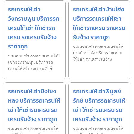
รถเครนให้เช่า
รถเครนให้เช่าบ้านโฮ่ง
วังทรายพูน บริการรถ
บริการรถเครนให้เช่า
เครนให้เช่า ให้เช่ารถ
ให้เช่ารถเครน รถเครน
เครน รถเครนรับจ้าง
รับจ้าง ราคาถูก
ราคาถูก
รถเครนเช่า.com รถเครนให้
เช่าบ้านโฮ่ง บริการรถเครน
รถเครนเช่า.com รถเครนให้
ให้เช่า รถเครนรับจ้าง
เช่าวังทรายพูน บริการรถ
เครนให้เช่า รถเครนรับจ้
รถเครนให้เช่าบึงโขง
รถเครนให้เช่าพิบูลย์
หลง บริการรถเครนให้
รักษ์ บริการรถเครนให้
เช่า ให้เช่ารถเครน รถ
เช่า ให้เช่ารถเครน รถ
เครนรับจ้าง ราคาถูก
เครนรับจ้าง ราคาถูก
รถเครนเช่า.com รถเครนให้
รถเครนเช่า.com รถเครนให้