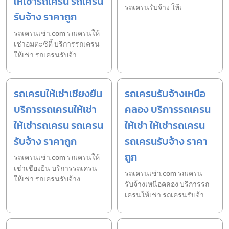
ให้เช่ารถเครน รถเครน
รถเครนรับจ้าง ให้เ
รับจ้าง ราคาถูก
รถเครนเช่า.com รถเครนให้
เช่าอมตะซิตี้ บริการรถเครน
ให้เช่า รถเครนรับจ้า
รถเครนให้เช่าเชียงยืน
รถเครนรับจ้างเหนือ
บริการรถเครนให้เช่า
คลอง บริการรถเครน
ให้เช่ารถเครน รถเครน
ให้เช่า ให้เช่ารถเครน
รับจ้าง ราคาถูก
รถเครนรับจ้าง ราคา
ถูก
รถเครนเช่า.com รถเครนให้
เช่าเชียงยืน บริการรถเครน
รถเครนเช่า.com รถเครน
ให้เช่า รถเครนรับจ้าง
รับจ้างเหนือคลอง บริการรถ
เครนให้เช่า รถเครนรับจ้า