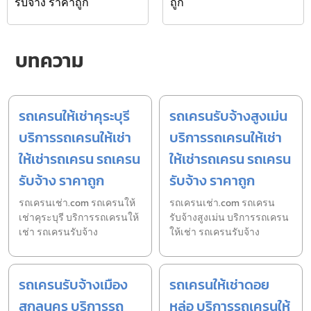
รับจ้าง ราคาถูก
ถูก
บทความ
รถเครนให้เช่าคุระบุรี
รถเครนรับจ้างสูงเม่น
บริการรถเครนให้เช่า
บริการรถเครนให้เช่า
ให้เช่ารถเครน รถเครน
ให้เช่ารถเครน รถเครน
รับจ้าง ราคาถูก
รับจ้าง ราคาถูก
รถเครนเช่า.com รถเครนให้
รถเครนเช่า.com รถเครน
เช่าคุระบุรี บริการรถเครนให้
รับจ้างสูงเม่น บริการรถเครน
เช่า รถเครนรับจ้าง
ให้เช่า รถเครนรับจ้าง
รถเครนรับจ้างเมือง
รถเครนให้เช่าดอย
สกลนคร บริการรถ
หล่อ บริการรถเครนให้