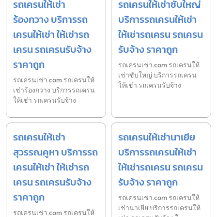
รถเครนให้เช่า
รถเครนให้เช่าซับใหญ่
ร้องกวาง บริการรถ
บริการรถเครนให้เช่า
เครนให้เช่า ให้เช่ารถ
ให้เช่ารถเครน รถเครน
เครน รถเครนรับจ้าง
รับจ้าง ราคาถูก
ราคาถูก
รถเครนเช่า.com รถเครนให้
เช่าซับใหญ่ บริการรถเครน
รถเครนเช่า.com รถเครนให้
ให้เช่า รถเครนรับจ้าง
เช่าร้องกวาง บริการรถเครน
ให้เช่า รถเครนรับจ้าง
รถเครนให้เช่า
รถเครนให้เช่านาเยีย
สุวรรณคูหา บริการรถ
บริการรถเครนให้เช่า
เครนให้เช่า ให้เช่ารถ
ให้เช่ารถเครน รถเครน
เครน รถเครนรับจ้าง
รับจ้าง ราคาถูก
ราคาถูก
รถเครนเช่า.com รถเครนให้
เช่านาเยีย บริการรถเครนให้
รถเครนเช่า.com รถเครนให้