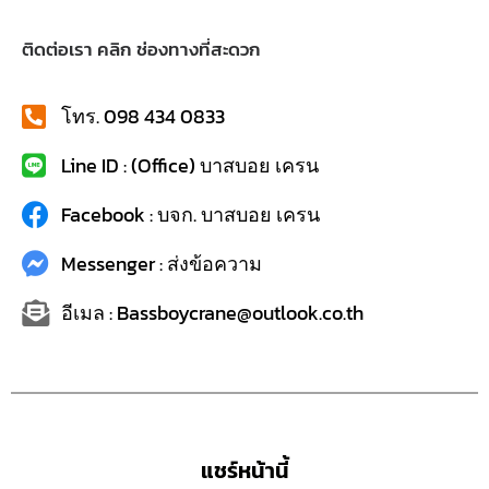
ติดต่อเรา คลิก ช่องทางที่สะดวก
โทร. 098 434 0833
Line ID : (Office) บาสบอย เครน
Facebook : บจก. บาสบอย เครน
Messenger : ส่งข้อความ
อีเมล : Bassboycrane@outlook.co.th
แชร์หน้านี้