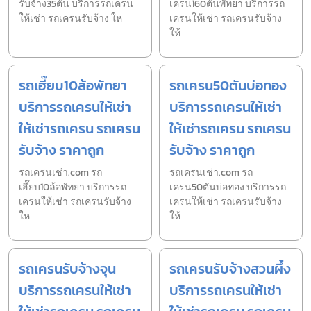
รับจ้าง35ตัน บริการรถเครน
เครน160ตันพัทยา บริการรถ
ให้เช่า รถเครนรับจ้าง ให
เครนให้เช่า รถเครนรับจ้าง
ให้
รถเฮี๊ยบ10ล้อพัทยา
รถเครน50ตันบ่อทอง
บริการรถเครนให้เช่า
บริการรถเครนให้เช่า
ให้เช่ารถเครน รถเครน
ให้เช่ารถเครน รถเครน
รับจ้าง ราคาถูก
รับจ้าง ราคาถูก
รถเครนเช่า.com รถ
รถเครนเช่า.com รถ
เฮี๊ยบ10ล้อพัทยา บริการรถ
เครน50ตันบ่อทอง บริการรถ
เครนให้เช่า รถเครนรับจ้าง
เครนให้เช่า รถเครนรับจ้าง
ให
ให้
รถเครนรับจ้างจุน
รถเครนรับจ้างสวนผึ้ง
บริการรถเครนให้เช่า
บริการรถเครนให้เช่า