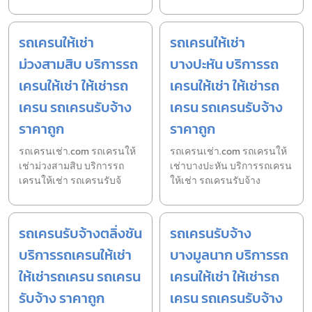
รถเครนให้เช่า
รถเครนให้เช่า
ม่วงสามสิบ บริการรถ
บางปะหัน บริการรถ
เครนให้เช่า ให้เช่ารถ
เครนให้เช่า ให้เช่ารถ
เครน รถเครนรับจ้าง
เครน รถเครนรับจ้าง
ราคาถูก
ราคาถูก
รถเครนเช่า.com รถเครนให้
รถเครนเช่า.com รถเครนให้
เช่าม่วงสามสิบ บริการรถ
เช่าบางปะหัน บริการรถเครน
เครนให้เช่า รถเครนรับจ้
ให้เช่า รถเครนรับจ้าง
รถเครนรับจ้างตลิ่งชัน
รถเครนรับจ้าง
บริการรถเครนให้เช่า
บางมูลนาก บริการรถ
ให้เช่ารถเครน รถเครน
เครนให้เช่า ให้เช่ารถ
รับจ้าง ราคาถูก
เครน รถเครนรับจ้าง