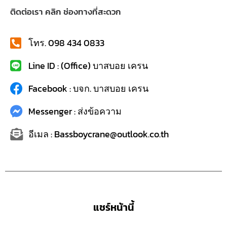
ติดต่อเรา คลิก ช่องทางที่สะดวก
โทร. 098 434 0833
Line ID : (Office) บาสบอย เครน
Facebook : บจก. บาสบอย เครน
Messenger : ส่งข้อความ
อีเมล : Bassboycrane@outlook.co.th
แชร์หน้านี้