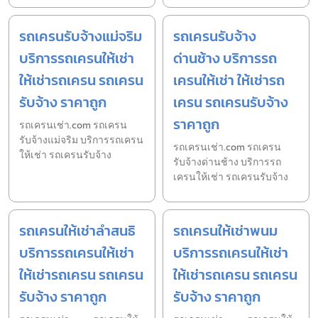
รถเครนรับจ้างแม่จริม
รถเครนรับจ้าง
บริการรถเครนให้เช่า
ด่านช้าง บริการรถ
ให้เช่ารถเครน รถเครน
เครนให้เช่า ให้เช่ารถ
รับจ้าง ราคาถูก
เครน รถเครนรับจ้าง
ราคาถูก
รถเครนเช่า.com รถเครน
รับจ้างแม่จริม บริการรถเครน
รถเครนเช่า.com รถเครน
ให้เช่า รถเครนรับจ้าง
รับจ้างด่านช้าง บริการรถ
เครนให้เช่า รถเครนรับจ้าง
รถเครนให้เช่าลำสนธิ
รถเครนให้เช่าพนม
บริการรถเครนให้เช่า
บริการรถเครนให้เช่า
ให้เช่ารถเครน รถเครน
ให้เช่ารถเครน รถเครน
รับจ้าง ราคาถูก
รับจ้าง ราคาถูก