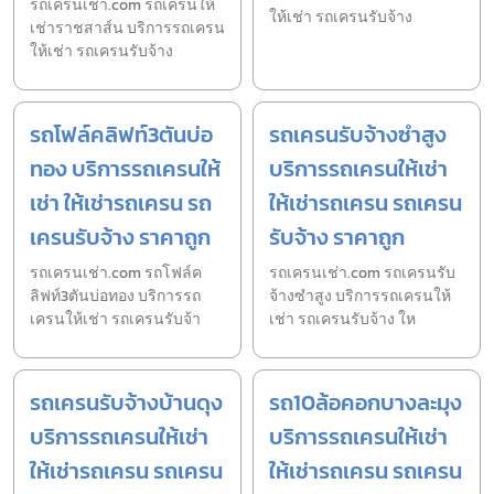
รถเครนเช่า.com รถเครนให้
ให้เช่า รถเครนรับจ้าง
เช่าราชสาส์น บริการรถเครน
ให้เช่า รถเครนรับจ้าง
รถโฟล์คลิฟท์3ตันบ่อ
รถเครนรับจ้างซำสูง
ทอง บริการรถเครนให้
บริการรถเครนให้เช่า
เช่า ให้เช่ารถเครน รถ
ให้เช่ารถเครน รถเครน
เครนรับจ้าง ราคาถูก
รับจ้าง ราคาถูก
รถเครนเช่า.com รถโฟล์ค
รถเครนเช่า.com รถเครนรับ
ลิฟท์3ตันบ่อทอง บริการรถ
จ้างซำสูง บริการรถเครนให้
เครนให้เช่า รถเครนรับจ้า
เช่า รถเครนรับจ้าง ให
รถเครนรับจ้างบ้านดุง
รถ10ล้อคอกบางละมุง
บริการรถเครนให้เช่า
บริการรถเครนให้เช่า
ให้เช่ารถเครน รถเครน
ให้เช่ารถเครน รถเครน