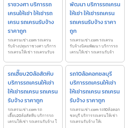
ราชวงศา บริการรถ
พัฒนา บริการรถเครน
เครนให้เช่า ให้เช่ารถ
ให้เช่า ให้เช่ารถเครน
เครน รถเครนรับจ้าง
รถเครนรับจ้าง ราคา
ราคาถูก
ถูก
รถเครนเช่า.com รถเครน
รถเครนเช่า.com รถเครน
รับจ้างปทุมราชวงศา บริการ
รับจ้างนิคมพัฒนา บริการรถ
รถเครนให้เช่า รถเครนรับจ
เครนให้เช่า รถเครนรับจ้า
รถเฮี๊ยบ20ล้อสัตหีบ
รถ10ล้อคอกชลบุรี
บริการรถเครนให้เช่า
บริการรถเครนให้เช่า
ให้เช่ารถเครน รถเครน
ให้เช่ารถเครน รถเครน
รับจ้าง ราคาถูก
รับจ้าง ราคาถูก
รถเครนเช่า.com รถ
รถเครนเช่า.com รถ10ล้อคอก
เฮี๊ยบ20ล้อสัตหีบ บริการรถ
ชลบุรี บริการรถเครนให้เช่า
เครนให้เช่า รถเครนรับจ้าง ใ
รถเครนรับจ้าง ให้เ