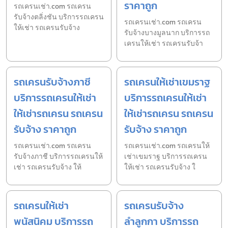
ราคาถูก
รถเครนเช่า.com รถเครน
รับจ้างตลิ่งชัน บริการรถเครน
รถเครนเช่า.com รถเครน
ให้เช่า รถเครนรับจ้าง
รับจ้างบางมูลนาก บริการรถ
เครนให้เช่า รถเครนรับจ้า
รถเครนรับจ้างภาชี
รถเครนให้เช่าเขมราฐ
บริการรถเครนให้เช่า
บริการรถเครนให้เช่า
ให้เช่ารถเครน รถเครน
ให้เช่ารถเครน รถเครน
รับจ้าง ราคาถูก
รับจ้าง ราคาถูก
รถเครนเช่า.com รถเครน
รถเครนเช่า.com รถเครนให้
รับจ้างภาชี บริการรถเครนให้
เช่าเขมราฐ บริการรถเครน
เช่า รถเครนรับจ้าง ให้
ให้เช่า รถเครนรับจ้าง ใ
รถเครนให้เช่า
รถเครนรับจ้าง
พนัสนิคม บริการรถ
ลำลูกกา บริการรถ