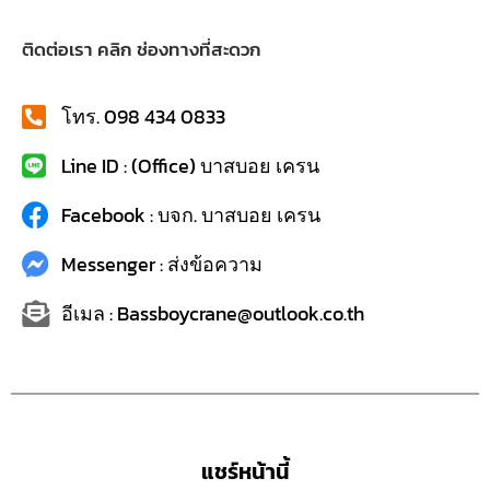
ติดต่อเรา คลิก ช่องทางที่สะดวก
โทร. 098 434 0833
Line ID : (Office) บาสบอย เครน
Facebook : บจก. บาสบอย เครน
Messenger : ส่งข้อความ
อีเมล : Bassboycrane@outlook.co.th
แชร์หน้านี้