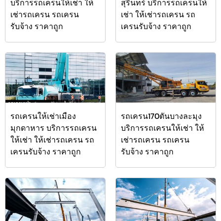
บริการรถเครนให้เช่า ให้
สุรินทร์ บริการรถเครนให้
เช่ารถเครน รถเครน
เช่า ให้เช่ารถเครน รถ
รับจ้าง ราคาถูก
เครนรับจ้าง ราคาถูก
รถเครนให้เช่าเมือง
รถเครน170ตันบางละมุง
มุกดาหาร บริการรถเครน
บริการรถเครนให้เช่า ให้
ให้เช่า ให้เช่ารถเครน รถ
เช่ารถเครน รถเครน
เครนรับจ้าง ราคาถูก
รับจ้าง ราคาถูก