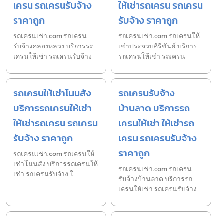
เครน รถเครนรับจ้าง
ให้เช่ารถเครน รถเครน
ราคาถูก
รับจ้าง ราคาถูก
รถเครนเช่า.com รถเครน
รถเครนเช่า.com รถเครนให้
รับจ้างคลองหลวง บริการรถ
เช่าประจวบคีรีขันธ์ บริการ
เครนให้เช่า รถเครนรับจ้าง
รถเครนให้เช่า รถเครน
รถเครนให้เช่าโนนสัง
รถเครนรับจ้าง
บริการรถเครนให้เช่า
บ้านลาด บริการรถ
ให้เช่ารถเครน รถเครน
เครนให้เช่า ให้เช่ารถ
รับจ้าง ราคาถูก
เครน รถเครนรับจ้าง
ราคาถูก
รถเครนเช่า.com รถเครนให้
เช่าโนนสัง บริการรถเครนให้
รถเครนเช่า.com รถเครน
เช่า รถเครนรับจ้าง ใ
รับจ้างบ้านลาด บริการรถ
เครนให้เช่า รถเครนรับจ้าง