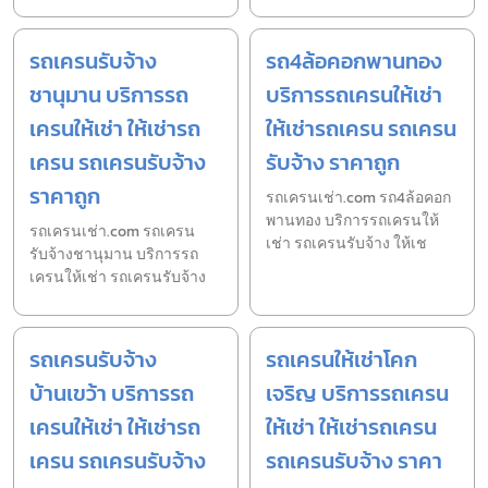
รถเครนรับจ้าง
รถ4ล้อคอกพานทอง
ชานุมาน บริการรถ
บริการรถเครนให้เช่า
เครนให้เช่า ให้เช่ารถ
ให้เช่ารถเครน รถเครน
เครน รถเครนรับจ้าง
รับจ้าง ราคาถูก
ราคาถูก
รถเครนเช่า.com รถ4ล้อคอก
พานทอง บริการรถเครนให้
รถเครนเช่า.com รถเครน
เช่า รถเครนรับจ้าง ให้เช
รับจ้างชานุมาน บริการรถ
เครนให้เช่า รถเครนรับจ้าง
รถเครนรับจ้าง
รถเครนให้เช่าโคก
บ้านเขว้า บริการรถ
เจริญ บริการรถเครน
เครนให้เช่า ให้เช่ารถ
ให้เช่า ให้เช่ารถเครน
เครน รถเครนรับจ้าง
รถเครนรับจ้าง ราคา