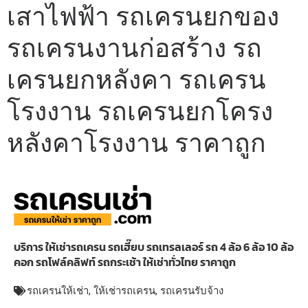
เสาไฟฟ้า รถเครนยกของ
รถเครนงานก่อสร้าง รถ
เครนยกหลังคา รถเครน
โรงงาน รถเครนยกโครง
หลังคาโรงงาน ราคาถูก
บริการ ให้เช่ารถเครน รถเฮี๊ยบ รถเทรลเลอร์ รถ 4 ล้อ 6 ล้อ 10 ล้อ
คอก รถโฟล์คลิฟท์ รถกระเช้า ให้เช่าทั่วไทย ราคาถูก
รถเครนให้เช่า
,
ให้เช่ารถเครน
,
รถเครนรับจ้าง