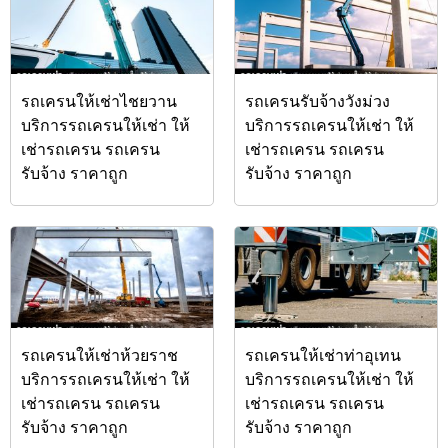
รถเครนให้เช่าไชยวาน
รถเครนรับจ้างวังม่วง
บริการรถเครนให้เช่า ให้
บริการรถเครนให้เช่า ให้
เช่ารถเครน รถเครน
เช่ารถเครน รถเครน
รับจ้าง ราคาถูก
รับจ้าง ราคาถูก
รถเครนให้เช่าห้วยราช
รถเครนให้เช่าท่าอุเทน
บริการรถเครนให้เช่า ให้
บริการรถเครนให้เช่า ให้
เช่ารถเครน รถเครน
เช่ารถเครน รถเครน
รับจ้าง ราคาถูก
รับจ้าง ราคาถูก