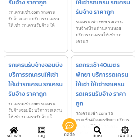
รับจ้าง ราคาถูก
ให้เช่ารถเครน รถเครน
รับจ้าง ราคาถูก
รถเครนเช่า.com รถเครน
รับจ้างถลาง บริการรถเครน
รถเครนเช่า.com รถเครน
ให้เช่า รถเครนรับจ้าง ให้
รับจ้างบ้านด่านลานหอย
บริการรถเครนให้เช่า รถ
เครนร
รถเครนรับจ้างจอมบึง
รถกระเช้า40เมตร
บริการรถเครนให้เช่า
พัทยา บริการรถเครน
ให้เช่ารถเครน รถเครน
ให้เช่า ให้เช่ารถเครน
รับจ้าง ราคาถูก
รถเครนรับจ้าง ราคา
ถูก
รถเครนเช่า.com รถเครน
รับจ้างจอมบึง บริการรถเครน
รถเครนเช่า.com รถ
ให้เช่า รถเครนรับจ้าง ใ
กระเช้า40เมตรพัทยา บริการ
รถเครนให้เช่า รถเครน
รับจ้าง
ติดต่อ
หน้าหลัก
เมนู
ค้นหา
เพิ่มเติม