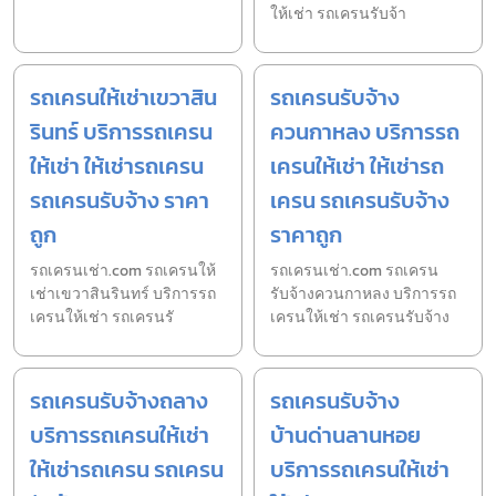
ให้เช่า รถเครนรับจ้า
รถเครนให้เช่าเขวาสิน
รถเครนรับจ้าง
รินทร์ บริการรถเครน
ควนกาหลง บริการรถ
ให้เช่า ให้เช่ารถเครน
เครนให้เช่า ให้เช่ารถ
รถเครนรับจ้าง ราคา
เครน รถเครนรับจ้าง
ถูก
ราคาถูก
รถเครนเช่า.com รถเครนให้
รถเครนเช่า.com รถเครน
เช่าเขวาสินรินทร์ บริการรถ
รับจ้างควนกาหลง บริการรถ
เครนให้เช่า รถเครนรั
เครนให้เช่า รถเครนรับจ้าง
รถเครนรับจ้างถลาง
รถเครนรับจ้าง
บริการรถเครนให้เช่า
บ้านด่านลานหอย
ให้เช่ารถเครน รถเครน
บริการรถเครนให้เช่า