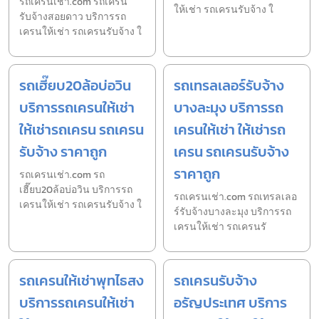
รถเครนเช่า.com รถเครน
ให้เช่า รถเครนรับจ้าง ใ
รับจ้างสอยดาว บริการรถ
เครนให้เช่า รถเครนรับจ้าง ใ
รถเฮี๊ยบ20ล้อบ่อวิน
รถเทรลเลอร์รับจ้าง
บริการรถเครนให้เช่า
บางละมุง บริการรถ
ให้เช่ารถเครน รถเครน
เครนให้เช่า ให้เช่ารถ
รับจ้าง ราคาถูก
เครน รถเครนรับจ้าง
ราคาถูก
รถเครนเช่า.com รถ
เฮี๊ยบ20ล้อบ่อวิน บริการรถ
รถเครนเช่า.com รถเทรลเลอ
เครนให้เช่า รถเครนรับจ้าง ใ
ร์รับจ้างบางละมุง บริการรถ
เครนให้เช่า รถเครนรั
รถเครนให้เช่าพุทไธสง
รถเครนรับจ้าง
บริการรถเครนให้เช่า
อรัญประเทศ บริการ