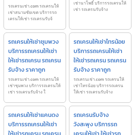
เช่านาโพธิ์ บริการรถเครนให้
รถเครนเช่า.com รถเครนให้
เช่า รถเครนรับจ้าง
เช่าสนามชัยเขต บริการรถ
เครนให้เช่า รถเครนรับจ้
รถเครนให้เช่าชุมพวง
รถเครนให้เช่าไทรน้อย
บริการรถเครนให้เช่า
บริการรถเครนให้เช่า
ให้เช่ารถเครน รถเครน
ให้เช่ารถเครน รถเครน
รับจ้าง ราคาถูก
รับจ้าง ราคาถูก
รถเครนเช่า.com รถเครนให้
รถเครนเช่า.com รถเครนให้
เช่าชุมพวง บริการรถเครนให้
เช่าไทรน้อย บริการรถเครน
เช่า รถเครนรับจ้าง ใ
ให้เช่า รถเครนรับจ้าง
รถเครนให้เช่าแคนดง
รถเครนรับจ้าง
บริการรถเครนให้เช่า
วังสะพุง บริการรถ
ให้เช่ารถเครน รถเครน
เครนให้เช่า ให้เช่ารถ