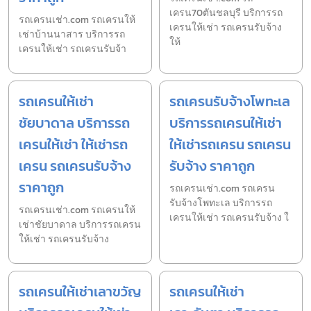
เครน70ตันชลบุรี บริการรถ
รถเครนเช่า.com รถเครนให้
เครนให้เช่า รถเครนรับจ้าง
เช่าบ้านนาสาร บริการรถ
ให้
เครนให้เช่า รถเครนรับจ้า
รถเครนให้เช่า
รถเครนรับจ้างโพทะเล
ชัยบาดาล บริการรถ
บริการรถเครนให้เช่า
เครนให้เช่า ให้เช่ารถ
ให้เช่ารถเครน รถเครน
เครน รถเครนรับจ้าง
รับจ้าง ราคาถูก
ราคาถูก
รถเครนเช่า.com รถเครน
รับจ้างโพทะเล บริการรถ
รถเครนเช่า.com รถเครนให้
เครนให้เช่า รถเครนรับจ้าง ใ
เช่าชัยบาดาล บริการรถเครน
ให้เช่า รถเครนรับจ้าง
รถเครนให้เช่าเลาขวัญ
รถเครนให้เช่า