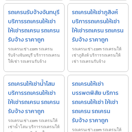
รถเครนรับจ้างจันทบุรี
รถเครนให้เช่าภูสิงห์
บริการรถเครนให้เช่า
บริการรถเครนให้เช่า
ให้เช่ารถเครน รถเครน
ให้เช่ารถเครน รถเครน
รับจ้าง ราคาถูก
รับจ้าง ราคาถูก
รถเครนเช่า.com รถเครน
รถเครนเช่า.com รถเครนให้
รับจ้างจันทบุรี บริการรถเครน
เช่าภูสิงห์ บริการรถเครนให้
ให้เช่า รถเครนรับจ้าง
เช่า รถเครนรับจ้าง
รถเครนให้เช่าน้ำโสม
รถเครนให้เช่า
บริการรถเครนให้เช่า
บรรพตพิสัย บริการ
ให้เช่ารถเครน รถเครน
รถเครนให้เช่า ให้เช่า
รับจ้าง ราคาถูก
รถเครน รถเครน
รับจ้าง ราคาถูก
รถเครนเช่า.com รถเครนให้
เช่าน้ำโสม บริการรถเครนให้
รถเครนเช่า.com รถเครนให้