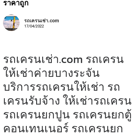
ราคาถูก
รถเครนเช่า.com
17/04/2022
รถเครนเช่า.com รถเครน
ให้เช่าค่ายบางระจัน
บริการรถเครนให้เช่า รถ
เครนรับจ้าง ให้เช่ารถเครน
รถเครนยกปูน รถเครนยกตู้
คอนเทนเนอร์ รถเครนยก