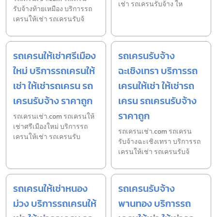
เช่า รถเครนรับจ้าง ให
รับจ้างท้ายเหมือง บริการรถ
เครนให้เช่า รถเครนรับจ้
รถเครนให้เช่าศรีเมือง
รถเครนรับจ้าง
ใหม่ บริการรถเครนให้
ฉะเชิงเทรา บริการรถ
เช่า ให้เช่ารถเครน รถ
เครนให้เช่า ให้เช่ารถ
เครนรับจ้าง ราคาถูก
เครน รถเครนรับจ้าง
ราคาถูก
รถเครนเช่า.com รถเครนให้
เช่าศรีเมืองใหม่ บริการรถ
รถเครนเช่า.com รถเครน
เครนให้เช่า รถเครนรับ
รับจ้างฉะเชิงเทรา บริการรถ
เครนให้เช่า รถเครนรับจ้
รถเครนให้เช่าหนอง
รถเครนรับจ้าง
ม่วง บริการรถเครนให้
พานทอง บริการรถ