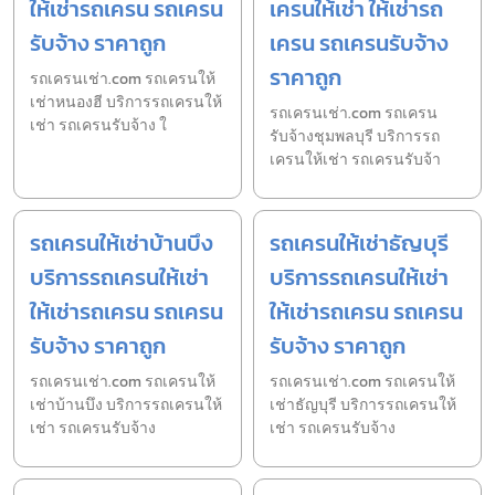
ให้เช่ารถเครน รถเครน
เครนให้เช่า ให้เช่ารถ
รับจ้าง ราคาถูก
เครน รถเครนรับจ้าง
ราคาถูก
รถเครนเช่า.com รถเครนให้
เช่าหนองฮี บริการรถเครนให้
รถเครนเช่า.com รถเครน
เช่า รถเครนรับจ้าง ใ
รับจ้างชุมพลบุรี บริการรถ
เครนให้เช่า รถเครนรับจ้า
รถเครนให้เช่าบ้านบึง
รถเครนให้เช่าธัญบุรี
บริการรถเครนให้เช่า
บริการรถเครนให้เช่า
ให้เช่ารถเครน รถเครน
ให้เช่ารถเครน รถเครน
รับจ้าง ราคาถูก
รับจ้าง ราคาถูก
รถเครนเช่า.com รถเครนให้
รถเครนเช่า.com รถเครนให้
เช่าบ้านบึง บริการรถเครนให้
เช่าธัญบุรี บริการรถเครนให้
เช่า รถเครนรับจ้าง
เช่า รถเครนรับจ้าง