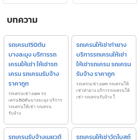
บทความ
รถเครน150ตัน
รถเครนให้เช่าท่ายาง
บางละมุง บริการรถ
บริการรถเครนให้เช่า
เครนให้เช่า ให้เช่ารถ
ให้เช่ารถเครน รถเครน
เครน รถเครนรับจ้าง
รับจ้าง ราคาถูก
ราคาถูก
รถเครนเช่า.com รถเครนให้
เช่าท่ายาง บริการรถเครนให้
รถเครนเช่า.com รถ
เช่า รถเครนรับจ้าง ใ
เครน150ตันบางละมุง บริการ
รถเครนให้เช่า รถเครน
รับจ้าง
รถเครนรับจ้างเมยวดี
รถเครนให้เช่าวัดโบสถ์