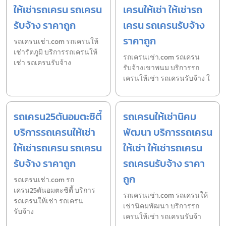
ให้เช่ารถเครน รถเครน
เครนให้เช่า ให้เช่ารถ
รับจ้าง ราคาถูก
เครน รถเครนรับจ้าง
ราคาถูก
รถเครนเช่า.com รถเครนให้
เช่ารัตภูมิ บริการรถเครนให้
รถเครนเช่า.com รถเครน
เช่า รถเครนรับจ้าง
รับจ้างเขาพนม บริการรถ
เครนให้เช่า รถเครนรับจ้าง ใ
รถเครน25ตันอมตะซิตี้
รถเครนให้เช่านิคม
บริการรถเครนให้เช่า
พัฒนา บริการรถเครน
ให้เช่ารถเครน รถเครน
ให้เช่า ให้เช่ารถเครน
รับจ้าง ราคาถูก
รถเครนรับจ้าง ราคา
ถูก
รถเครนเช่า.com รถ
เครน25ตันอมตะซิตี้ บริการ
รถเครนเช่า.com รถเครนให้
รถเครนให้เช่า รถเครน
เช่านิคมพัฒนา บริการรถ
รับจ้าง
เครนให้เช่า รถเครนรับจ้า