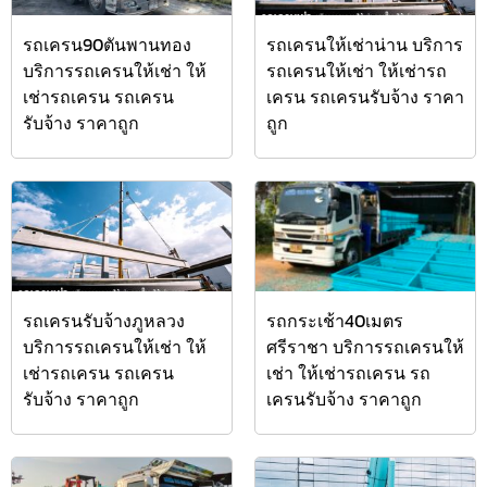
รถเครน90ตันพานทอง
รถเครนให้เช่าน่าน บริการ
บริการรถเครนให้เช่า ให้
รถเครนให้เช่า ให้เช่ารถ
เช่ารถเครน รถเครน
เครน รถเครนรับจ้าง ราคา
รับจ้าง ราคาถูก
ถูก
รถเครนรับจ้างภูหลวง
รถกระเช้า40เมตร
บริการรถเครนให้เช่า ให้
ศรีราชา บริการรถเครนให้
เช่ารถเครน รถเครน
เช่า ให้เช่ารถเครน รถ
รับจ้าง ราคาถูก
เครนรับจ้าง ราคาถูก