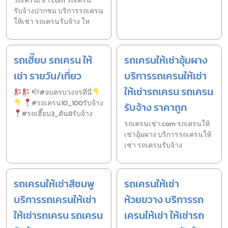
รถเครนเช่า.com รถเครน
รับจ้างปากชม บริการรถเครน
ให้เช่า รถเครนรับจ้าง ให
รถเฮี๊ยบ รถเครน ให้
รถเครนให้เช่าอุ้มผาง
เช่า รายวัน/เที่ยว
บริการรถเครนให้เช่า
ให้เช่ารถเครน รถเครน
#จบครบวงจรที่นี่
#รถเครน10_100รับจ้าง
รับจ้าง ราคาถูก
#รถเฮี๊ยบ3_ตัน8รับจ้าง
รถเครนเช่า.com รถเครนให้
เช่าอุ้มผาง บริการรถเครนให้
เช่า รถเครนรับจ้าง
รถเครนให้เช่าสีชมพู
รถเครนให้เช่า
บริการรถเครนให้เช่า
ห้วยขวาง บริการรถ
ให้เช่ารถเครน รถเครน
เครนให้เช่า ให้เช่ารถ