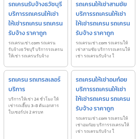
รถเครนรับจ้างธวัชบุรี
รถเครนให้เช่าสามชัย
บริการรถเครนให้เช่า
บริการรถเครนให้เช่า
ให้เช่ารถเครน รถเครน
ให้เช่ารถเครน รถเครน
รับจ้าง ราคาถูก
รับจ้าง ราคาถูก
รถเครนเช่า.com รถเครน
รถเครนเช่า.com รถเครนให้
รับจ้างธวัชบุรี บริการรถเครน
เช่าสามชัย บริการรถเครนให้
ให้เช่า รถเครนรับจ้าง
เช่า รถเครนรับจ้าง ใ
รถเครน รถเทรลเลอร์
รถเครนให้เช่าอมก๋อย
บริการ
บริการรถเครนให้เช่า
ให้เช่ารถเครน รถเครน
บริการให้เช่า 24 ชั่วโมง ให้
เช่ารถเฮี๊ยบ 3-8 ตันเอกสาร
รับจ้าง ราคาถูก
ใบเซอร์ปจ 2 ครบท
รถเครนเช่า.com รถเครนให้
เช่าอมก๋อย บริการรถเครนให้
เช่า รถเครนรับจ้าง ใ