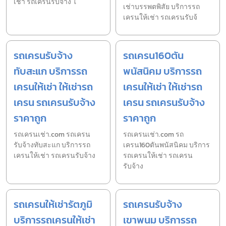
เช่า รถเครนรับจ้าง ใ
เช่าบรรพตพิสัย บริการรถ
เครนให้เช่า รถเครนรับจ้
รถเครนรับจ้าง
รถเครน160ตัน
ทับสะแก บริการรถ
พนัสนิคม บริการรถ
เครนให้เช่า ให้เช่ารถ
เครนให้เช่า ให้เช่ารถ
เครน รถเครนรับจ้าง
เครน รถเครนรับจ้าง
ราคาถูก
ราคาถูก
รถเครนเช่า.com รถเครน
รถเครนเช่า.com รถ
รับจ้างทับสะแก บริการรถ
เครน160ตันพนัสนิคม บริการ
เครนให้เช่า รถเครนรับจ้าง
รถเครนให้เช่า รถเครน
รับจ้าง
รถเครนให้เช่ารัตภูมิ
รถเครนรับจ้าง
บริการรถเครนให้เช่า
เขาพนม บริการรถ