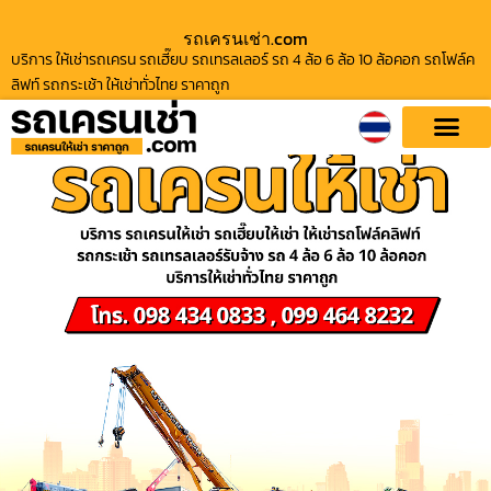
รถเครนเช่า.com
บริการ ให้เช่ารถเครน รถเฮี๊ยบ รถเทรลเลอร์ รถ 4 ล้อ 6 ล้อ 10 ล้อคอก รถโฟล์ค
ลิฟท์ รถกระเช้า ให้เช่าทั่วไทย ราคาถูก