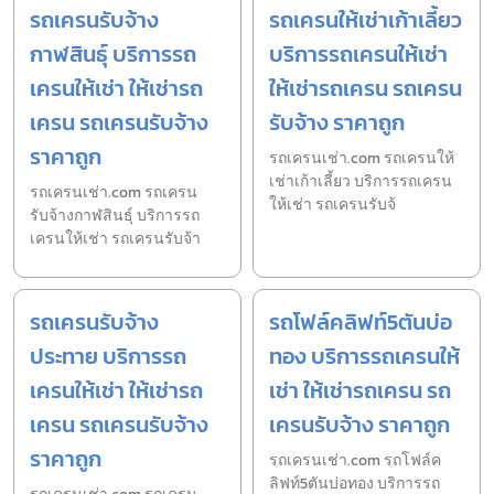
รถเครนรับจ้าง
รถเครนให้เช่าเก้าเลี้ยว
กาฬสินธุ์ บริการรถ
บริการรถเครนให้เช่า
เครนให้เช่า ให้เช่ารถ
ให้เช่ารถเครน รถเครน
เครน รถเครนรับจ้าง
รับจ้าง ราคาถูก
ราคาถูก
รถเครนเช่า.com รถเครนให้
เช่าเก้าเลี้ยว บริการรถเครน
รถเครนเช่า.com รถเครน
ให้เช่า รถเครนรับจ้
รับจ้างกาฬสินธุ์ บริการรถ
เครนให้เช่า รถเครนรับจ้า
รถเครนรับจ้าง
รถโฟล์คลิฟท์5ตันบ่อ
ประทาย บริการรถ
ทอง บริการรถเครนให้
เครนให้เช่า ให้เช่ารถ
เช่า ให้เช่ารถเครน รถ
เครน รถเครนรับจ้าง
เครนรับจ้าง ราคาถูก
ราคาถูก
รถเครนเช่า.com รถโฟล์ค
ลิฟท์5ตันบ่อทอง บริการรถ