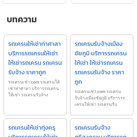
บทความ
รถเครนให้เช่าท่าศาลา
รถเครนรับจ้างเมือง
บริการรถเครนให้เช่า
ชัยภูมิ บริการรถเครน
ให้เช่ารถเครน รถเครน
ให้เช่า ให้เช่ารถเครน
รับจ้าง ราคาถูก
รถเครนรับจ้าง ราคา
ถูก
รถเครนเช่า.com รถเครนให้
เช่าท่าศาลา บริการรถเครน
รถเครนเช่า.com รถเครน
ให้เช่า รถเครนรับจ้าง
รับจ้างเมืองชัยภูมิ บริการรถ
เครนให้เช่า รถเครนรับ
รถเครนให้เช่าทุ่งครุ
รถเครนรับจ้าง
บริการรถเครนให้เช่า
ศรีสงคราม บริการรถ