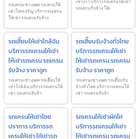
เช่างาว บริการรถเครนให้เช่า
รถเครนเช่า.com รถเครนให้
รถเครนรับจ้าง ให้เ
เช่าโคกเจริญ บริการรถเครน
ให้เช่า รถเครนรับจ้าง
รถเฮี๊ยบให้เช่าใกล้ฉัน
รถเฮี๊ยบรับจ้างทั่วไทย
บริการรถเครนให้เช่า
บริการรถเครนให้เช่า
ให้เช่ารถเครน รถเครน
ให้เช่ารถเครน รถเครน
รับจ้าง ราคาถูก
รับจ้าง ราคาถูก
รถเครนเช่า.com รถเฮี๊ยบให้
รถเครนเช่า.com รถเฮี๊ยบรับ
เช่าใกล้ฉัน บริการรถเครนให้
จ้างทั่วไทย บริการรถเครนให้
เช่า รถเครนรับจ้า
เช่า รถเครนรับจ้า
รถเครนให้เช่าไชย
รถเครนให้เช่าผักไห่
ปราการ บริการรถ
บริการรถเครนให้เช่า
เครนให้เช่า ให้เช่ารถ
ให้เช่ารถเครน รถเครน