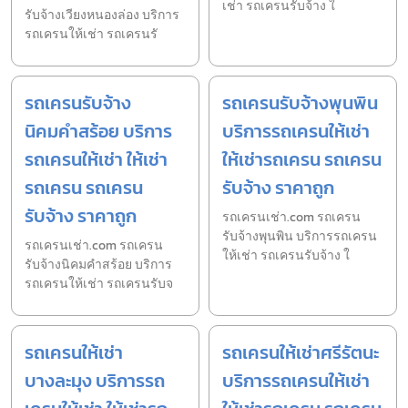
เช่า รถเครนรับจ้าง ใ
รับจ้างเวียงหนองล่อง บริการ
รถเครนให้เช่า รถเครนรั
รถเครนรับจ้าง
รถเครนรับจ้างพุนพิน
นิคมคำสร้อย บริการ
บริการรถเครนให้เช่า
รถเครนให้เช่า ให้เช่า
ให้เช่ารถเครน รถเครน
รถเครน รถเครน
รับจ้าง ราคาถูก
รับจ้าง ราคาถูก
รถเครนเช่า.com รถเครน
รับจ้างพุนพิน บริการรถเครน
รถเครนเช่า.com รถเครน
ให้เช่า รถเครนรับจ้าง ใ
รับจ้างนิคมคำสร้อย บริการ
รถเครนให้เช่า รถเครนรับจ
รถเครนให้เช่า
รถเครนให้เช่าศรีรัตนะ
บางละมุง บริการรถ
บริการรถเครนให้เช่า