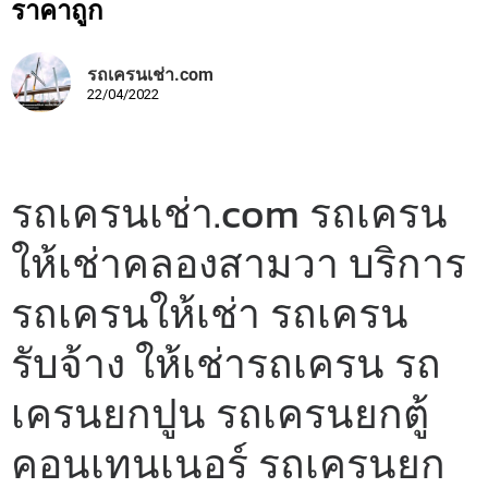
ราคาถูก
รถเครนเช่า.com
22/04/2022
รถเครนเช่า.com รถเครน
ให้เช่าคลองสามวา บริการ
รถเครนให้เช่า รถเครน
รับจ้าง ให้เช่ารถเครน รถ
เครนยกปูน รถเครนยกตู้
คอนเทนเนอร์ รถเครนยก