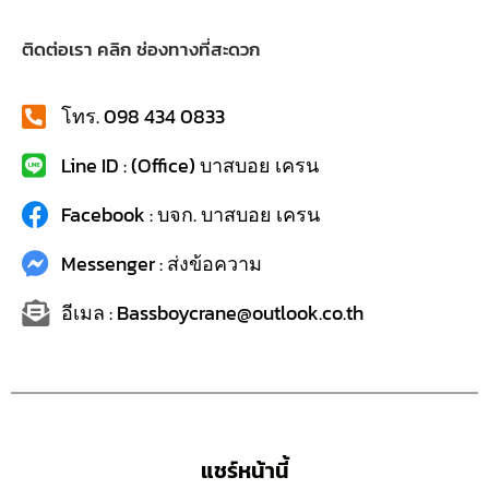
ติดต่อเรา คลิก ช่องทางที่สะดวก
โทร. 098 434 0833
Line ID : (Office) บาสบอย เครน
Facebook : บจก. บาสบอย เครน
Messenger : ส่งข้อความ
อีเมล : Bassboycrane@outlook.co.th
แชร์หน้านี้