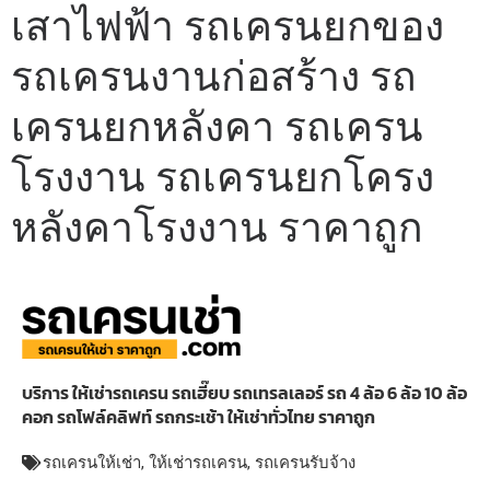
เสาไฟฟ้า รถเครนยกของ
รถเครนงานก่อสร้าง รถ
เครนยกหลังคา รถเครน
โรงงาน รถเครนยกโครง
หลังคาโรงงาน ราคาถูก
บริการ ให้เช่ารถเครน รถเฮี๊ยบ รถเทรลเลอร์ รถ 4 ล้อ 6 ล้อ 10 ล้อ
คอก รถโฟล์คลิฟท์ รถกระเช้า ให้เช่าทั่วไทย ราคาถูก
รถเครนให้เช่า
,
ให้เช่ารถเครน
,
รถเครนรับจ้าง