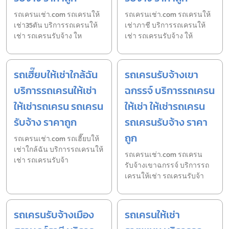
รถเครนเช่า.com รถเครนให้
รถเครนเช่า.com รถเครนให้
เช่า35ตัน บริการรถเครนให้
เช่าภาชี บริการรถเครนให้
เช่า รถเครนรับจ้าง ให
เช่า รถเครนรับจ้าง ให้
รถเฮี๊ยบให้เช่าใกล้ฉัน
รถเครนรับจ้างเขา
บริการรถเครนให้เช่า
ฉกรรจ์ บริการรถเครน
ให้เช่ารถเครน รถเครน
ให้เช่า ให้เช่ารถเครน
รับจ้าง ราคาถูก
รถเครนรับจ้าง ราคา
ถูก
รถเครนเช่า.com รถเฮี๊ยบให้
เช่าใกล้ฉัน บริการรถเครนให้
รถเครนเช่า.com รถเครน
เช่า รถเครนรับจ้า
รับจ้างเขาฉกรรจ์ บริการรถ
เครนให้เช่า รถเครนรับจ้า
รถเครนรับจ้างเมือง
รถเครนให้เช่า