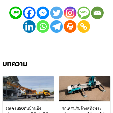
บทความ
รถเครน50ตันบ้านบึง
รถเครนรับจ้างสทิงพระ