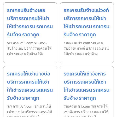
รถเครนรับจ้างเลย
รถเครนรับจ้างแม่วงก์
บริการรถเครนให้เช่า
บริการรถเครนให้เช่า
ให้เช่ารถเครน รถเครน
ให้เช่ารถเครน รถเครน
รับจ้าง ราคาถูก
รับจ้าง ราคาถูก
รถเครนเช่า.com รถเครน
รถเครนเช่า.com รถเครน
รับจ้างเลย บริการรถเครนให้
รับจ้างแม่วงก์ บริการรถเครน
เช่า รถเครนรับจ้าง ให้เ
ให้เช่า รถเครนรับจ้าง
รถเครนให้เช่าบางบ่อ
รถเครนให้เช่าจังหาร
บริการรถเครนให้เช่า
บริการรถเครนให้เช่า
ให้เช่ารถเครน รถเครน
ให้เช่ารถเครน รถเครน
รับจ้าง ราคาถูก
รับจ้าง ราคาถูก
รถเครนเช่า.com รถเครนให้
รถเครนเช่า.com รถเครนให้
เช่าบางบ่อ บริการรถเครนให้
เช่าจังหาร บริการรถเครนให้