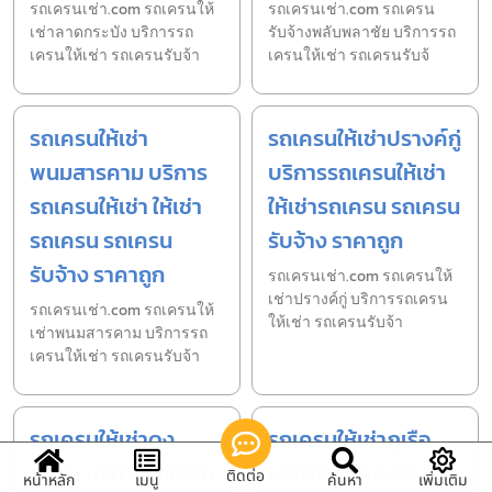
รถเครนเช่า.com รถเครนให้
รถเครนเช่า.com รถเครน
เช่าลาดกระบัง บริการรถ
รับจ้างพลับพลาชัย บริการรถ
เครนให้เช่า รถเครนรับจ้า
เครนให้เช่า รถเครนรับจ้
รถเครนให้เช่า
รถเครนให้เช่าปรางค์กู่
พนมสารคาม บริการ
บริการรถเครนให้เช่า
รถเครนให้เช่า ให้เช่า
ให้เช่ารถเครน รถเครน
รถเครน รถเครน
รับจ้าง ราคาถูก
รับจ้าง ราคาถูก
รถเครนเช่า.com รถเครนให้
เช่าปรางค์กู่ บริการรถเครน
รถเครนเช่า.com รถเครนให้
ให้เช่า รถเครนรับจ้า
เช่าพนมสารคาม บริการรถ
เครนให้เช่า รถเครนรับจ้า
รถเครนให้เช่าดง
รถเครนให้เช่าภูเรือ
เจริญ บริการรถเครน
บริการรถเครนให้เช่า
ติดต่อ
หน้าหลัก
เมนู
ค้นหา
เพิ่มเติม