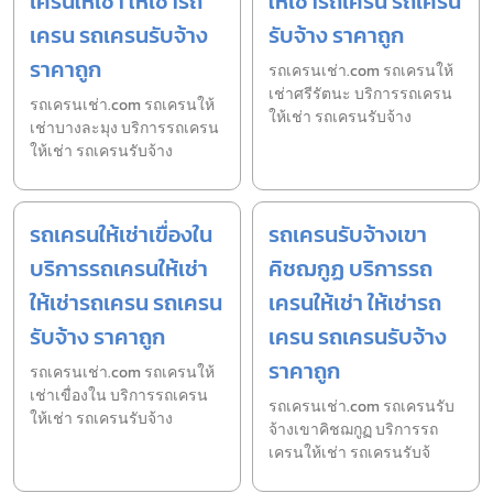
เครนให้เช่า ให้เช่ารถ
ให้เช่ารถเครน รถเครน
เครน รถเครนรับจ้าง
รับจ้าง ราคาถูก
ราคาถูก
รถเครนเช่า.com รถเครนให้
เช่าศรีรัตนะ บริการรถเครน
รถเครนเช่า.com รถเครนให้
ให้เช่า รถเครนรับจ้าง
เช่าบางละมุง บริการรถเครน
ให้เช่า รถเครนรับจ้าง
รถเครนให้เช่าเขื่องใน
รถเครนรับจ้างเขา
บริการรถเครนให้เช่า
คิชฌกูฏ บริการรถ
ให้เช่ารถเครน รถเครน
เครนให้เช่า ให้เช่ารถ
รับจ้าง ราคาถูก
เครน รถเครนรับจ้าง
ราคาถูก
รถเครนเช่า.com รถเครนให้
เช่าเขื่องใน บริการรถเครน
รถเครนเช่า.com รถเครนรับ
ให้เช่า รถเครนรับจ้าง
จ้างเขาคิชฌกูฏ บริการรถ
เครนให้เช่า รถเครนรับจ้