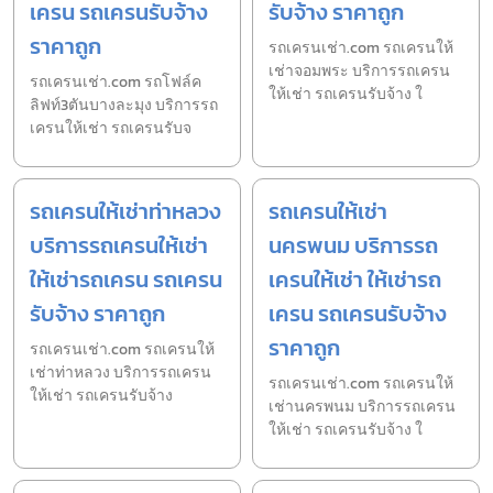
เครน รถเครนรับจ้าง
รับจ้าง ราคาถูก
ราคาถูก
รถเครนเช่า.com รถเครนให้
เช่าจอมพระ บริการรถเครน
รถเครนเช่า.com รถโฟล์ค
ให้เช่า รถเครนรับจ้าง ใ
ลิฟท์3ตันบางละมุง บริการรถ
เครนให้เช่า รถเครนรับจ
รถเครนให้เช่าท่าหลวง
รถเครนให้เช่า
บริการรถเครนให้เช่า
นครพนม บริการรถ
ให้เช่ารถเครน รถเครน
เครนให้เช่า ให้เช่ารถ
รับจ้าง ราคาถูก
เครน รถเครนรับจ้าง
ราคาถูก
รถเครนเช่า.com รถเครนให้
เช่าท่าหลวง บริการรถเครน
รถเครนเช่า.com รถเครนให้
ให้เช่า รถเครนรับจ้าง
เช่านครพนม บริการรถเครน
ให้เช่า รถเครนรับจ้าง ใ