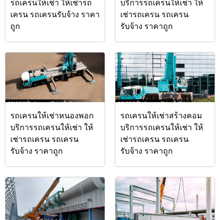
รถเครนให้เช่า ให้เช่ารถ
บริการรถเครนให้เช่า ให้
เครน รถเครนรับจ้าง ราคา
เช่ารถเครน รถเครน
ถูก
รับจ้าง ราคาถูก
รถเครนให้เช่าหนองพอก
รถเครนให้เช่าสร้างคอม
บริการรถเครนให้เช่า ให้
บริการรถเครนให้เช่า ให้
เช่ารถเครน รถเครน
เช่ารถเครน รถเครน
รับจ้าง ราคาถูก
รับจ้าง ราคาถูก