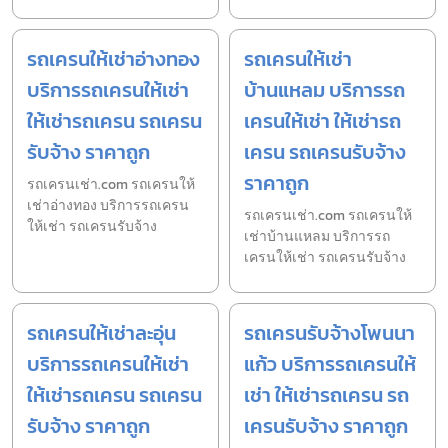
รถเครนให้เช่าอ่างทอง
รถเครนให้เช่า
บริการรถเครนให้เช่า
บ้านแหลม บริการรถ
ให้เช่ารถเครน รถเครน
เครนให้เช่า ให้เช่ารถ
รับจ้าง ราคาถูก
เครน รถเครนรับจ้าง
ราคาถูก
รถเครนเช่า.com รถเครนให้
เช่าอ่างทอง บริการรถเครน
รถเครนเช่า.com รถเครนให้
ให้เช่า รถเครนรับจ้าง
เช่าบ้านแหลม บริการรถ
เครนให้เช่า รถเครนรับจ้าง
รถเครนให้เช่าละอุ่น
รถเครนรับจ้างโพนนา
บริการรถเครนให้เช่า
แก้ว บริการรถเครนให้
ให้เช่ารถเครน รถเครน
เช่า ให้เช่ารถเครน รถ
รับจ้าง ราคาถูก
เครนรับจ้าง ราคาถูก