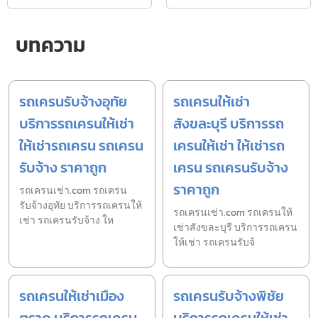
บทความ
รถเครนรับจ้างอุทัย
รถเครนให้เช่า
บริการรถเครนให้เช่า
สังขละบุรี บริการรถ
ให้เช่ารถเครน รถเครน
เครนให้เช่า ให้เช่ารถ
รับจ้าง ราคาถูก
เครน รถเครนรับจ้าง
ราคาถูก
รถเครนเช่า.com รถเครน
รับจ้างอุทัย บริการรถเครนให้
รถเครนเช่า.com รถเครนให้
เช่า รถเครนรับจ้าง ให
เช่าสังขละบุรี บริการรถเครน
ให้เช่า รถเครนรับจ้
รถเครนให้เช่าเมือง
รถเครนรับจ้างพิชัย
ตราด บริการรถเครน
บริการรถเครนให้เช่า