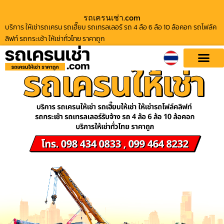
รถเครนเช่า.com
บริการ ให้เช่ารถเครน รถเฮี๊ยบ รถเทรลเลอร์ รถ 4 ล้อ 6 ล้อ 10 ล้อคอก รถโฟล์ค
ลิฟท์ รถกระเช้า ให้เช่าทั่วไทย ราคาถูก