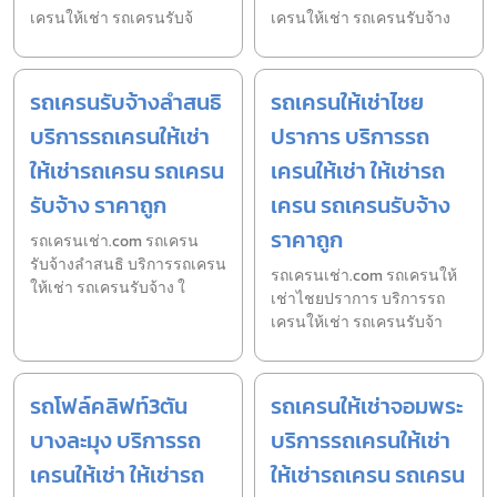
เครนให้เช่า รถเครนรับจ้
เครนให้เช่า รถเครนรับจ้าง
รถเครนรับจ้างลำสนธิ
รถเครนให้เช่าไชย
บริการรถเครนให้เช่า
ปราการ บริการรถ
ให้เช่ารถเครน รถเครน
เครนให้เช่า ให้เช่ารถ
รับจ้าง ราคาถูก
เครน รถเครนรับจ้าง
ราคาถูก
รถเครนเช่า.com รถเครน
รับจ้างลำสนธิ บริการรถเครน
รถเครนเช่า.com รถเครนให้
ให้เช่า รถเครนรับจ้าง ใ
เช่าไชยปราการ บริการรถ
เครนให้เช่า รถเครนรับจ้า
รถโฟล์คลิฟท์3ตัน
รถเครนให้เช่าจอมพระ
บางละมุง บริการรถ
บริการรถเครนให้เช่า
เครนให้เช่า ให้เช่ารถ
ให้เช่ารถเครน รถเครน