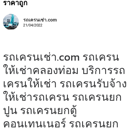
ราคาถูก
รถเครนเช่า.com
21/04/2022
รถเครนเช่า.com รถเครน
ให้เช่าคลองท่อม บริการรถ
เครนให้เช่า รถเครนรับจ้าง
ให้เช่ารถเครน รถเครนยก
ปูน รถเครนยกตู้
คอนเทนเนอร์ รถเครนยก