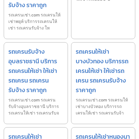
รับจ้าง ราคาถูก
รถเครนเช่า.com รถเครนให้
เช่าพยุห์ บริการรถเครนให้
เช่า รถเครนรับจ้าง ให
รถเครนรับจ้าง
รถเครนให้เช่า
อุบลราชธานี บริการ
บางบัวทอง บริการรถ
รถเครนให้เช่า ให้เช่า
เครนให้เช่า ให้เช่ารถ
รถเครน รถเครน
เครน รถเครนรับจ้าง
รับจ้าง ราคาถูก
ราคาถูก
รถเครนเช่า.com รถเครน
รถเครนเช่า.com รถเครนให้
รับจ้างอุบลราชธานี บริการ
เช่าบางบัวทอง บริการรถ
รถเครนให้เช่า รถเครนรับจ
เครนให้เช่า รถเครนรับจ้า
รถเครนให้เช่า
รถเครนให้เช่าหนองนา