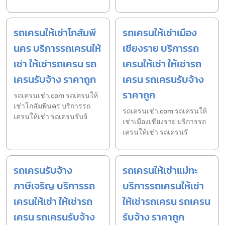
รถเครนให้เช่าโกสัมพี
รถเครนให้เช่าเมือง
นคร บริการรถเครนให้
เชียงราย บริการรถ
เช่า ให้เช่ารถเครน รถ
เครนให้เช่า ให้เช่ารถ
เครนรับจ้าง ราคาถูก
เครน รถเครนรับจ้าง
ราคาถูก
รถเครนเช่า.com รถเครนให้
เช่าโกสัมพีนคร บริการรถ
รถเครนเช่า.com รถเครนให้
เครนให้เช่า รถเครนรับจ้
เช่าเมืองเชียงราย บริการรถ
เครนให้เช่า รถเครนรั
รถเครนรับจ้าง
รถเครนให้เช่าแม่ทะ
ภาษีเจริญ บริการรถ
บริการรถเครนให้เช่า
เครนให้เช่า ให้เช่ารถ
ให้เช่ารถเครน รถเครน
เครน รถเครนรับจ้าง
รับจ้าง ราคาถูก