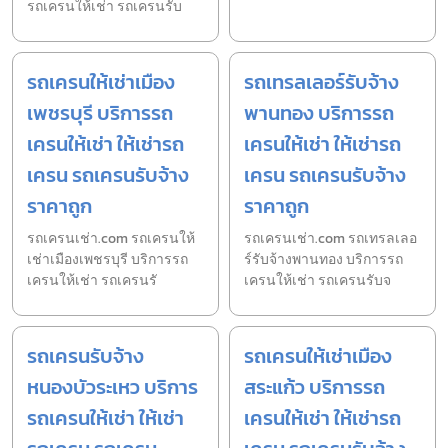
รถเครนให้เช่า รถเครนรับ
รถเครนให้เช่าเมือง
รถเทรลเลอร์รับจ้าง
เพชรบุรี บริการรถ
พานทอง บริการรถ
เครนให้เช่า ให้เช่ารถ
เครนให้เช่า ให้เช่ารถ
เครน รถเครนรับจ้าง
เครน รถเครนรับจ้าง
ราคาถูก
ราคาถูก
รถเครนเช่า.com รถเครนให้
รถเครนเช่า.com รถเทรลเลอ
เช่าเมืองเพชรบุรี บริการรถ
ร์รับจ้างพานทอง บริการรถ
เครนให้เช่า รถเครนรั
เครนให้เช่า รถเครนรับจ
รถเครนรับจ้าง
รถเครนให้เช่าเมือง
หนองบัวระเหว บริการ
สระแก้ว บริการรถ
รถเครนให้เช่า ให้เช่า
เครนให้เช่า ให้เช่ารถ