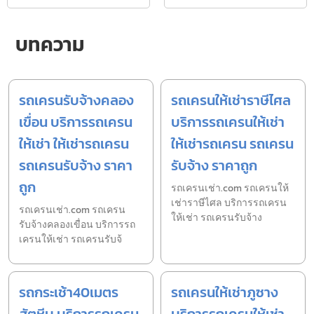
บทความ
รถเครนรับจ้างคลอง
รถเครนให้เช่าราษีไศล
เขื่อน บริการรถเครน
บริการรถเครนให้เช่า
ให้เช่า ให้เช่ารถเครน
ให้เช่ารถเครน รถเครน
รถเครนรับจ้าง ราคา
รับจ้าง ราคาถูก
ถูก
รถเครนเช่า.com รถเครนให้
เช่าราษีไศล บริการรถเครน
รถเครนเช่า.com รถเครน
ให้เช่า รถเครนรับจ้าง
รับจ้างคลองเขื่อน บริการรถ
เครนให้เช่า รถเครนรับจ้
รถกระเช้า40เมตร
รถเครนให้เช่าภูซาง
สัตหีบ บริการรถเครน
บริการรถเครนให้เช่า