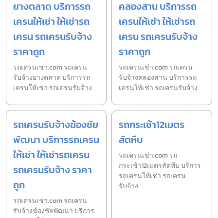
ยางตลาด บริการรถ
คลองสาน บริการรถ
เครนให้เช่า ให้เช่ารถ
เครนให้เช่า ให้เช่ารถ
เครน รถเครนรับจ้าง
เครน รถเครนรับจ้าง
ราคาถูก
ราคาถูก
รถเครนเช่า.com รถเครน
รถเครนเช่า.com รถเครน
รับจ้างยางตลาด บริการรถ
รับจ้างคลองสาน บริการรถ
เครนให้เช่า รถเครนรับจ้าง
เครนให้เช่า รถเครนรับจ้าง
รถเครนรับจ้างฆ้องชัย
รถกระเช้า12เมตร
พัฒนา บริการรถเครน
สัตหีบ
ให้เช่า ให้เช่ารถเครน
รถเครนเช่า.com รถ
กระเช้า12เมตรสัตหีบ บริการ
รถเครนรับจ้าง ราคา
รถเครนให้เช่า รถเครน
ถูก
รับจ้าง
รถเครนเช่า.com รถเครน
รับจ้างฆ้องชัยพัฒนา บริการ