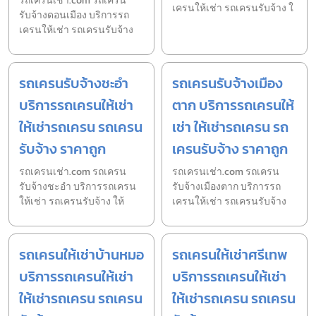
รถเครนเช่า.com รถเครน
เครนให้เช่า รถเครนรับจ้าง ใ
รับจ้างดอนเมือง บริการรถ
เครนให้เช่า รถเครนรับจ้าง
รถเครนรับจ้างชะอำ
รถเครนรับจ้างเมือง
บริการรถเครนให้เช่า
ตาก บริการรถเครนให้
ให้เช่ารถเครน รถเครน
เช่า ให้เช่ารถเครน รถ
รับจ้าง ราคาถูก
เครนรับจ้าง ราคาถูก
รถเครนเช่า.com รถเครน
รถเครนเช่า.com รถเครน
รับจ้างชะอำ บริการรถเครน
รับจ้างเมืองตาก บริการรถ
ให้เช่า รถเครนรับจ้าง ให้
เครนให้เช่า รถเครนรับจ้าง
รถเครนให้เช่าบ้านหมอ
รถเครนให้เช่าศรีเทพ
บริการรถเครนให้เช่า
บริการรถเครนให้เช่า
ให้เช่ารถเครน รถเครน
ให้เช่ารถเครน รถเครน