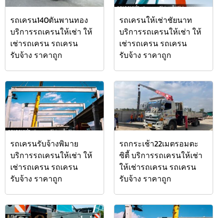
รถเครน140ตันพานทอง
รถเครนให้เช่าชัยนาท
บริการรถเครนให้เช่า ให้
บริการรถเครนให้เช่า ให้
เช่ารถเครน รถเครน
เช่ารถเครน รถเครน
รับจ้าง ราคาถูก
รับจ้าง ราคาถูก
รถเครนรับจ้างพิมาย
รถกระเช้า22เมตรอมตะ
บริการรถเครนให้เช่า ให้
ซิตี้ บริการรถเครนให้เช่า
เช่ารถเครน รถเครน
ให้เช่ารถเครน รถเครน
รับจ้าง ราคาถูก
รับจ้าง ราคาถูก