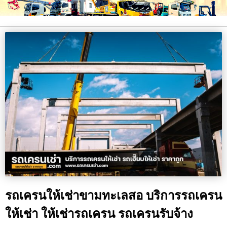
รถเครนให้เช่าขามทะเลสอ บริการรถเครน
ให้เช่า ให้เช่ารถเครน รถเครนรับจ้าง