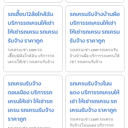
รถเฮี๊ยบ12ล้อใกล้ฉัน
รถเครนรับจ้างบ้านผือ
บริการรถเครนให้เช่า
บริการรถเครนให้เช่า
ให้เช่ารถเครน รถเครน
ให้เช่ารถเครน รถเครน
รับจ้าง ราคาถูก
รับจ้าง ราคาถูก
รถเครนเช่า.com รถ
รถเครนเช่า.com รถเครนรับ
เฮี๊ยบ12ล้อใกล้ฉัน บริการรถ
จ้างบ้านผือ บริการรถเครนให้
เครนให้เช่า รถเครนรับจ้าง
เช่า รถเครนรับจ้าง
รถเครนรับจ้าง
รถเครนรับจ้างโนน
ดอนเมือง บริการรถ
แดง บริการรถเครนให้
เครนให้เช่า ให้เช่ารถ
เช่า ให้เช่ารถเครน รถ
เครน รถเครนรับจ้าง
เครนรับจ้าง ราคาถูก
ราคาถูก
รถเครนเช่า.com รถเครน
รับจ้างโนนแดง บริการรถ