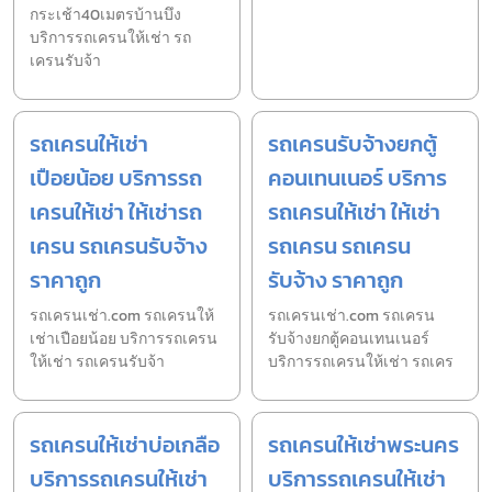
กระเช้า40เมตรบ้านบึง
บริการรถเครนให้เช่า รถ
เครนรับจ้า
รถเครนให้เช่า
รถเครนรับจ้างยกตู้
เปือยน้อย บริการรถ
คอนเทนเนอร์ บริการ
เครนให้เช่า ให้เช่ารถ
รถเครนให้เช่า ให้เช่า
เครน รถเครนรับจ้าง
รถเครน รถเครน
ราคาถูก
รับจ้าง ราคาถูก
รถเครนเช่า.com รถเครนให้
รถเครนเช่า.com รถเครน
เช่าเปือยน้อย บริการรถเครน
รับจ้างยกตู้คอนเทนเนอร์
ให้เช่า รถเครนรับจ้า
บริการรถเครนให้เช่า รถเคร
รถเครนให้เช่าบ่อเกลือ
รถเครนให้เช่าพระนคร
บริการรถเครนให้เช่า
บริการรถเครนให้เช่า