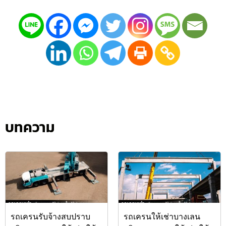
บทความ
รถเครนรับจ้างสบปราบ
รถเครนให้เช่าบางเลน