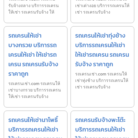
รับจ้างถลาง บริการรถเครน
เช่าเต่างอย บริการรถเครนให้
ให้เช่า รถเครนรับจ้าง ให้
เช่า รถเครนรับจ้าง
รถเครนให้เช่า
รถเครนให้เช่าทุ่งช้าง
บางกรวย บริการรถ
บริการรถเครนให้เช่า
เครนให้เช่า ให้เช่ารถ
ให้เช่ารถเครน รถเครน
เครน รถเครนรับจ้าง
รับจ้าง ราคาถูก
ราคาถูก
รถเครนเช่า.com รถเครนให้
เช่าทุ่งช้าง บริการรถเครนให้
รถเครนเช่า.com รถเครนให้
เช่า รถเครนรับจ้าง
เช่าบางกรวย บริการรถเครน
ให้เช่า รถเครนรับจ้าง
รถเครนให้เช่านาโพธิ์
รถเครนรับจ้างพะโต๊ะ
บริการรถเครนให้เช่า
บริการรถเครนให้เช่า