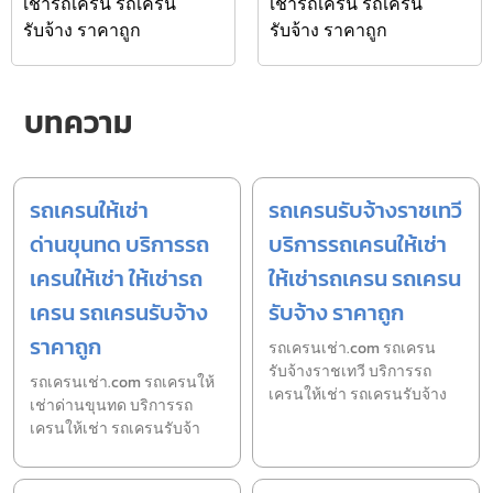
เช่ารถเครน รถเครน
เช่ารถเครน รถเครน
รับจ้าง ราคาถูก
รับจ้าง ราคาถูก
บทความ
รถเครนให้เช่า
รถเครนรับจ้างราชเทวี
ด่านขุนทด บริการรถ
บริการรถเครนให้เช่า
เครนให้เช่า ให้เช่ารถ
ให้เช่ารถเครน รถเครน
เครน รถเครนรับจ้าง
รับจ้าง ราคาถูก
ราคาถูก
รถเครนเช่า.com รถเครน
รับจ้างราชเทวี บริการรถ
รถเครนเช่า.com รถเครนให้
เครนให้เช่า รถเครนรับจ้าง
เช่าด่านขุนทด บริการรถ
เครนให้เช่า รถเครนรับจ้า