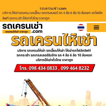
รถเครนเช่า.com
บริการ ให้เช่ารถเครน รถเฮี๊ยบ รถเทรลเลอร์ รถ 4 ล้อ 6 ล้อ 10 ล้อคอก รถโฟล์ค
ลิฟท์ รถกระเช้า ให้เช่าทั่วไทย ราคาถูก