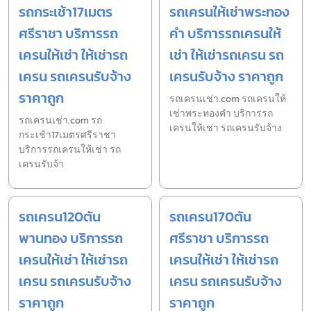
รถกระเช้า17เมตร
รถเครนให้เช่าพระทอง
ศรีราชา บริการรถ
คำ บริการรถเครนให้
เครนให้เช่า ให้เช่ารถ
เช่า ให้เช่ารถเครน รถ
เครน รถเครนรับจ้าง
เครนรับจ้าง ราคาถูก
ราคาถูก
รถเครนเช่า.com รถเครนให้
เช่าพระทองคำ บริการรถ
รถเครนเช่า.com รถ
เครนให้เช่า รถเครนรับจ้าง
กระเช้า17เมตรศรีราชา
บริการรถเครนให้เช่า รถ
เครนรับจ้า
รถเครน120ตัน
รถเครน170ตัน
พานทอง บริการรถ
ศรีราชา บริการรถ
เครนให้เช่า ให้เช่ารถ
เครนให้เช่า ให้เช่ารถ
เครน รถเครนรับจ้าง
เครน รถเครนรับจ้าง
ราคาถูก
ราคาถูก