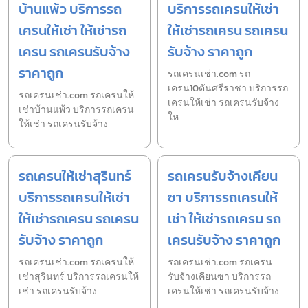
บ้านแพ้ว บริการรถ
บริการรถเครนให้เช่า
เครนให้เช่า ให้เช่ารถ
ให้เช่ารถเครน รถเครน
เครน รถเครนรับจ้าง
รับจ้าง ราคาถูก
ราคาถูก
รถเครนเช่า.com รถ
เครน10ตันศรีราชา บริการรถ
รถเครนเช่า.com รถเครนให้
เครนให้เช่า รถเครนรับจ้าง
เช่าบ้านแพ้ว บริการรถเครน
ให
ให้เช่า รถเครนรับจ้าง
รถเครนให้เช่าสุรินทร์
รถเครนรับจ้างเคียน
บริการรถเครนให้เช่า
ซา บริการรถเครนให้
ให้เช่ารถเครน รถเครน
เช่า ให้เช่ารถเครน รถ
รับจ้าง ราคาถูก
เครนรับจ้าง ราคาถูก
รถเครนเช่า.com รถเครนให้
รถเครนเช่า.com รถเครน
เช่าสุรินทร์ บริการรถเครนให้
รับจ้างเคียนซา บริการรถ
เช่า รถเครนรับจ้าง
เครนให้เช่า รถเครนรับจ้าง