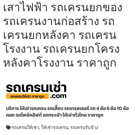
เสาไฟฟ้า รถเครนยกของ
รถเครนงานก่อสร้าง รถ
เครนยกหลังคา รถเครน
โรงงาน รถเครนยกโครง
หลังคาโรงงาน ราคาถูก
บริการ ให้เช่ารถเครน รถเฮี๊ยบ รถเทรลเลอร์ รถ 4 ล้อ 6 ล้อ 10 ล้อ
คอก รถโฟล์คลิฟท์ รถกระเช้า ให้เช่าทั่วไทย ราคาถูก
รถเครนให้เช่า
,
ให้เช่ารถเครน
,
รถเครนรับจ้าง