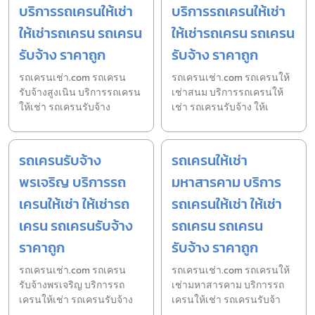
บริการรถเครนให้เช่า
บริการรถเครนให้เช่า
ให้เช่ารถเครน รถเครน
ให้เช่ารถเครน รถเครน
รับจ้าง ราคาถูก
รับจ้าง ราคาถูก
รถเครนเช่า.com รถเครน
รถเครนเช่า.com รถเครนให้
รับจ้างสูงเนิน บริการรถเครน
เช่าสนม บริการรถเครนให้
ให้เช่า รถเครนรับจ้าง
เช่า รถเครนรับจ้าง ให้เ
รถเครนรับจ้าง
รถเครนให้เช่า
พรเจริญ บริการรถ
มหาสารคาม บริการ
เครนให้เช่า ให้เช่ารถ
รถเครนให้เช่า ให้เช่า
เครน รถเครนรับจ้าง
รถเครน รถเครน
ราคาถูก
รับจ้าง ราคาถูก
รถเครนเช่า.com รถเครน
รถเครนเช่า.com รถเครนให้
รับจ้างพรเจริญ บริการรถ
เช่ามหาสารคาม บริการรถ
เครนให้เช่า รถเครนรับจ้าง
เครนให้เช่า รถเครนรับจ้า