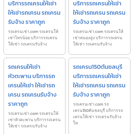
บริการรถเครนให้เช่า
บริการรถเครนให้เช่า
ให้เช่ารถเครน รถเครน
ให้เช่ารถเครน รถเครน
รับจ้าง ราคาถูก
รับจ้าง ราคาถูก
รถเครนเช่า.com รถเครนให้
รถเครนเช่า.com รถเครนให้
เช่าไทรน้อย บริการรถเครน
เช่าหนองสูง บริการรถเครน
ให้เช่า รถเครนรับจ้าง
ให้เช่า รถเครนรับจ้าง
รถเครนให้เช่า
รถเครน150ตันชลบุรี
หัวตะพาน บริการรถ
บริการรถเครนให้เช่า
เครนให้เช่า ให้เช่ารถ
ให้เช่ารถเครน รถเครน
เครน รถเครนรับจ้าง
รับจ้าง ราคาถูก
ราคาถูก
รถเครนเช่า.com รถ
เครน150ตันชลบุรี บริการรถ
รถเครนเช่า.com รถเครนให้
เครนให้เช่า รถเครนรับจ้าง
เช่าหัวตะพาน บริการรถเครน
ให
ให้เช่า รถเครนรับจ้าง