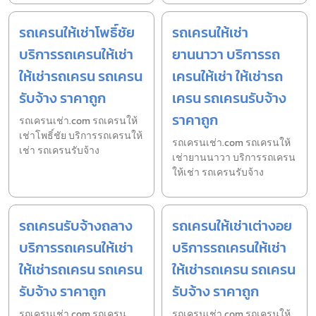
รถเครนให้เช่าโพธิ์ชัย
รถเครนให้เช่า
บริการรถเครนให้เช่า
ยานนาวา บริการรถ
ให้เช่ารถเครน รถเครน
เครนให้เช่า ให้เช่ารถ
รับจ้าง ราคาถูก
เครน รถเครนรับจ้าง
ราคาถูก
รถเครนเช่า.com รถเครนให้
เช่าโพธิ์ชัย บริการรถเครนให้
รถเครนเช่า.com รถเครนให้
เช่า รถเครนรับจ้าง
เช่ายานนาวา บริการรถเครน
ให้เช่า รถเครนรับจ้าง
รถเครนรับจ้างถลาง
รถเครนให้เช่าเต่างอย
บริการรถเครนให้เช่า
บริการรถเครนให้เช่า
ให้เช่ารถเครน รถเครน
ให้เช่ารถเครน รถเครน
รับจ้าง ราคาถูก
รับจ้าง ราคาถูก
รถเครนเช่า.com รถเครน
รถเครนเช่า.com รถเครนให้