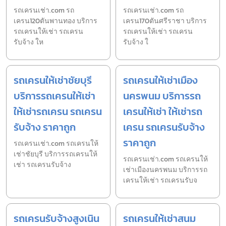
รถเครนเช่า.com รถ
รถเครนเช่า.com รถ
เครน120ตันพานทอง บริการ
เครน170ตันศรีราชา บริการ
รถเครนให้เช่า รถเครน
รถเครนให้เช่า รถเครน
รับจ้าง ให
รับจ้าง ใ
รถเครนให้เช่าชัยบุรี
รถเครนให้เช่าเมือง
บริการรถเครนให้เช่า
นครพนม บริการรถ
ให้เช่ารถเครน รถเครน
เครนให้เช่า ให้เช่ารถ
รับจ้าง ราคาถูก
เครน รถเครนรับจ้าง
ราคาถูก
รถเครนเช่า.com รถเครนให้
เช่าชัยบุรี บริการรถเครนให้
รถเครนเช่า.com รถเครนให้
เช่า รถเครนรับจ้าง
เช่าเมืองนครพนม บริการรถ
เครนให้เช่า รถเครนรับจ
รถเครนรับจ้างสูงเนิน
รถเครนให้เช่าสนม