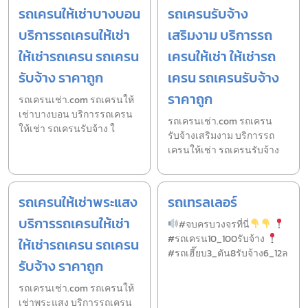
รถเครนให้เช่าบางบอน
รถเครนรับจ้าง
บริการรถเครนให้เช่า
เสริมงาม บริการรถ
ให้เช่ารถเครน รถเครน
เครนให้เช่า ให้เช่ารถ
รับจ้าง ราคาถูก
เครน รถเครนรับจ้าง
ราคาถูก
รถเครนเช่า.com รถเครนให้
เช่าบางบอน บริการรถเครน
รถเครนเช่า.com รถเครน
ให้เช่า รถเครนรับจ้าง ใ
รับจ้างเสริมงาม บริการรถ
เครนให้เช่า รถเครนรับจ้าง
รถเครนให้เช่าพระแสง
รถเทรลเลอร์
บริการรถเครนให้เช่า
#จบครบวงจรที่นี่
#รถเครน10_100รับจ้าง
ให้เช่ารถเครน รถเครน
#รถเฮี๊ยบ3_ตัน8รับจ้าง6_12ล
รับจ้าง ราคาถูก
รถเครนเช่า.com รถเครนให้
เช่าพระแสง บริการรถเครน