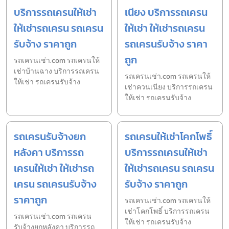
บริการรถเครนให้เช่า
เนียง บริการรถเครน
ให้เช่ารถเครน รถเครน
ให้เช่า ให้เช่ารถเครน
รับจ้าง ราคาถูก
รถเครนรับจ้าง ราคา
ถูก
รถเครนเช่า.com รถเครนให้
เช่าบ้านฉาง บริการรถเครน
รถเครนเช่า.com รถเครนให้
ให้เช่า รถเครนรับจ้าง
เช่าควนเนียง บริการรถเครน
ให้เช่า รถเครนรับจ้าง
รถเครนรับจ้างยก
รถเครนให้เช่าโคกโพธิ์
หลังคา บริการรถ
บริการรถเครนให้เช่า
เครนให้เช่า ให้เช่ารถ
ให้เช่ารถเครน รถเครน
เครน รถเครนรับจ้าง
รับจ้าง ราคาถูก
ราคาถูก
รถเครนเช่า.com รถเครนให้
เช่าโคกโพธิ์ บริการรถเครน
รถเครนเช่า.com รถเครน
ให้เช่า รถเครนรับจ้าง
รับจ้างยกหลังคา บริการรถ