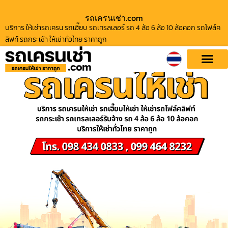
รถเครนเช่า.com
บริการ ให้เช่ารถเครน รถเฮี๊ยบ รถเทรลเลอร์ รถ 4 ล้อ 6 ล้อ 10 ล้อคอก รถโฟล์ค
ลิฟท์ รถกระเช้า ให้เช่าทั่วไทย ราคาถูก