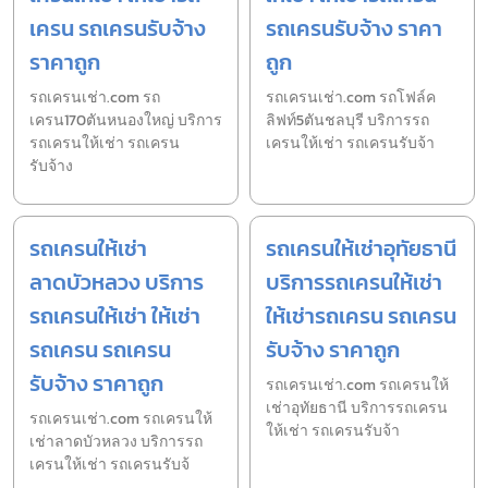
เครน รถเครนรับจ้าง
รถเครนรับจ้าง ราคา
ราคาถูก
ถูก
รถเครนเช่า.com รถ
รถเครนเช่า.com รถโฟล์ค
เครน170ตันหนองใหญ่ บริการ
ลิฟท์5ตันชลบุรี บริการรถ
รถเครนให้เช่า รถเครน
เครนให้เช่า รถเครนรับจ้า
รับจ้าง
รถเครนให้เช่า
รถเครนให้เช่าอุทัยธานี
ลาดบัวหลวง บริการ
บริการรถเครนให้เช่า
รถเครนให้เช่า ให้เช่า
ให้เช่ารถเครน รถเครน
รถเครน รถเครน
รับจ้าง ราคาถูก
รับจ้าง ราคาถูก
รถเครนเช่า.com รถเครนให้
เช่าอุทัยธานี บริการรถเครน
รถเครนเช่า.com รถเครนให้
ให้เช่า รถเครนรับจ้า
เช่าลาดบัวหลวง บริการรถ
เครนให้เช่า รถเครนรับจ้