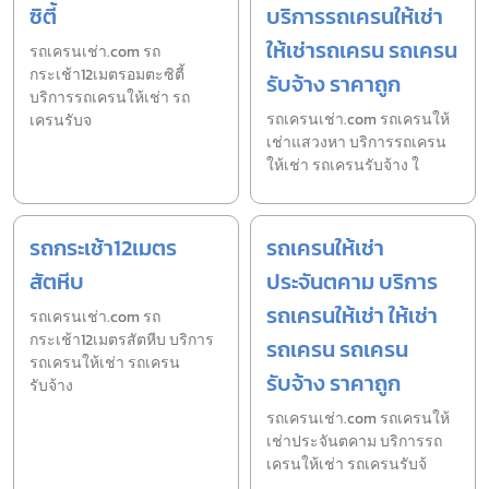
ซิตี้
บริการรถเครนให้เช่า
ให้เช่ารถเครน รถเครน
รถเครนเช่า.com รถ
กระเช้า12เมตรอมตะซิตี้
รับจ้าง ราคาถูก
บริการรถเครนให้เช่า รถ
รถเครนเช่า.com รถเครนให้
เครนรับจ
เช่าแสวงหา บริการรถเครน
ให้เช่า รถเครนรับจ้าง ใ
รถกระเช้า12เมตร
รถเครนให้เช่า
สัตหีบ
ประจันตคาม บริการ
รถเครนให้เช่า ให้เช่า
รถเครนเช่า.com รถ
กระเช้า12เมตรสัตหีบ บริการ
รถเครน รถเครน
รถเครนให้เช่า รถเครน
รับจ้าง ราคาถูก
รับจ้าง
รถเครนเช่า.com รถเครนให้
เช่าประจันตคาม บริการรถ
เครนให้เช่า รถเครนรับจ้