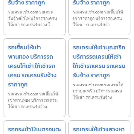
รับจ้าง ราคาถูก
รับจ้าง ราคาถูก
รถเครนเช่า.com รถเครน
รถเครนเช่า.com รถเฮี๊ยบให้
รับจ้างผักไห่ บริการรถเครน
เช่าราคาถูก บริการรถเครน
ให้เช่า รถเครนรับจ้าง ใ
ให้เช่า รถเครนรับจ้า
รถเฮี๊ยบให้เช่า
รถเครนให้เช่าบุณฑริก
พานทอง บริการรถ
บริการรถเครนให้เช่า
เครนให้เช่า ให้เช่ารถ
ให้เช่ารถเครน รถเครน
เครน รถเครนรับจ้าง
รับจ้าง ราคาถูก
ราคาถูก
รถเครนเช่า.com รถเครนให้
เช่าบุณฑริก บริการรถเครน
รถเครนเช่า.com รถเฮี๊ยบให้
ให้เช่า รถเครนรับจ้าง
เช่าพานทอง บริการรถเครน
ให้เช่า รถเครนรับจ้าง
รถกระเช้า12เมตรอมตะ
รถเครนให้เช่าแสวงหา