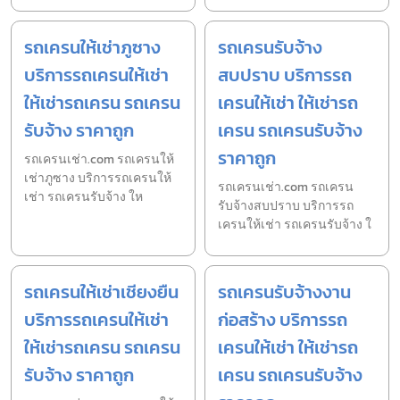
รถเครนให้เช่าภูซาง
รถเครนรับจ้าง
บริการรถเครนให้เช่า
สบปราบ บริการรถ
ให้เช่ารถเครน รถเครน
เครนให้เช่า ให้เช่ารถ
รับจ้าง ราคาถูก
เครน รถเครนรับจ้าง
ราคาถูก
รถเครนเช่า.com รถเครนให้
เช่าภูซาง บริการรถเครนให้
รถเครนเช่า.com รถเครน
เช่า รถเครนรับจ้าง ให
รับจ้างสบปราบ บริการรถ
เครนให้เช่า รถเครนรับจ้าง ใ
รถเครนให้เช่าเชียงยืน
รถเครนรับจ้างงาน
บริการรถเครนให้เช่า
ก่อสร้าง บริการรถ
ให้เช่ารถเครน รถเครน
เครนให้เช่า ให้เช่ารถ
รับจ้าง ราคาถูก
เครน รถเครนรับจ้าง