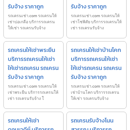
รับจ้าง ราคาถูก
รับจ้าง ราคาถูก
รถเครนเช่า.com รถเครนให้
รถเครนเช่า.com รถเครนให้
เช่าบ่อเกลือ บริการรถเครน
เช่าโซ่พิสัย บริการรถเครนให้
ให้เช่า รถเครนรับจ้าง
เช่า รถเครนรับจ้าง
รถเครนให้เช่าพระยืน
รถเครนให้เช่าบ้านโคก
บริการรถเครนให้เช่า
บริการรถเครนให้เช่า
ให้เช่ารถเครน รถเครน
ให้เช่ารถเครน รถเครน
รับจ้าง ราคาถูก
รับจ้าง ราคาถูก
รถเครนเช่า.com รถเครนให้
รถเครนเช่า.com รถเครนให้
เช่าพระยืน บริการรถเครนให้
เช่าบ้านโคก บริการรถเครน
เช่า รถเครนรับจ้าง ใ
ให้เช่า รถเครนรับจ้าง
รถเครนให้เช่า
รถเครนรับจ้างโนน
ดอนเจดีย์ บริการรถ
สุวรรณ บริการรถ