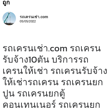
ถูก
รถเครนเช่า.com
05/05/2022
รถเครนเช่า.com รถเครน
รับจ้าง10ตัน บริการรถ
เครนให้เช่า รถเครนรับจ้าง
ให้เช่ารถเครน รถเครนยก
ปูน รถเครนยกตู้
คอนเทนเนอร์ รถเครนยก