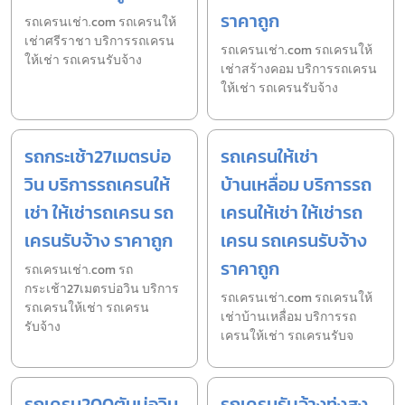
ราคาถูก
รถเครนเช่า.com รถเครนให้
เช่าศรีราชา บริการรถเครน
รถเครนเช่า.com รถเครนให้
ให้เช่า รถเครนรับจ้าง
เช่าสร้างคอม บริการรถเครน
ให้เช่า รถเครนรับจ้าง
รถกระเช้า27เมตรบ่อ
รถเครนให้เช่า
วิน บริการรถเครนให้
บ้านเหลื่อม บริการรถ
เช่า ให้เช่ารถเครน รถ
เครนให้เช่า ให้เช่ารถ
เครนรับจ้าง ราคาถูก
เครน รถเครนรับจ้าง
ราคาถูก
รถเครนเช่า.com รถ
กระเช้า27เมตรบ่อวิน บริการ
รถเครนเช่า.com รถเครนให้
รถเครนให้เช่า รถเครน
เช่าบ้านเหลื่อม บริการรถ
รับจ้าง
เครนให้เช่า รถเครนรับจ
รถเครน200ตันบ่อวิน
รถเครนรับจ้างทุ่งสง