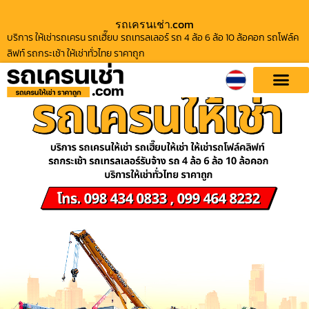
รถเครนเช่า.com
บริการ ให้เช่ารถเครน รถเฮี๊ยบ รถเทรลเลอร์ รถ 4 ล้อ 6 ล้อ 10 ล้อคอก รถโฟล์ค
ลิฟท์ รถกระเช้า ให้เช่าทั่วไทย ราคาถูก