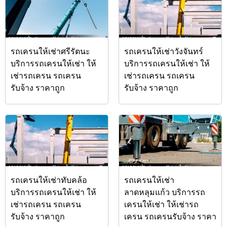
รถเครนให้เช่าศรีรัตนะ
รถเครนให้เช่าวังจันทร์
บริการรถเครนให้เช่า ให้
บริการรถเครนให้เช่า ให้
เช่ารถเครน รถเครน
เช่ารถเครน รถเครน
รับจ้าง ราคาถูก
รับจ้าง ราคาถูก
รถเครนให้เช่าทับคล้อ
รถเครนให้เช่า
บริการรถเครนให้เช่า ให้
ลาดหลุมแก้ว บริการรถ
เช่ารถเครน รถเครน
เครนให้เช่า ให้เช่ารถ
รับจ้าง ราคาถูก
เครน รถเครนรับจ้าง ราคา