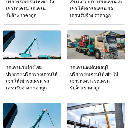
บริการรถเครนให้เช่า ให้
สระแก้ว บริการรถเครนให้
เช่ารถเครน รถเครน
เช่า ให้เช่ารถเครน รถ
รับจ้าง ราคาถูก
เครนรับจ้าง ราคาถูก
รถเครนรับจ้างไชย
รถเครน80ตันชลบุรี
ปราการ บริการรถเครนให้
บริการรถเครนให้เช่า ให้
เช่า ให้เช่ารถเครน รถ
เช่ารถเครน รถเครน
เครนรับจ้าง ราคาถูก
รับจ้าง ราคาถูก