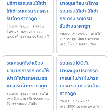
บริการรถเครนให้เช่า
บางขุนเทียน บริการ
ให้เช่ารถเครน รถเครน
รถเครนให้เช่า ให้เช่า
รับจ้าง ราคาถูก
รถเครน รถเครน
รับจ้าง ราคาถูก
รถเครนเช่า.com รถเครน
รับจ้างสามเงา บริการรถ
รถเครนเช่า.com รถเครนให้
เครนให้เช่า รถเครนรับจ้าง ใ
เช่าบางขุนเทียน บริการรถ
เครนให้เช่า รถเครนรับจ
รถเครนให้เช่าเมือง
รถเครน100ตัน
น่าน บริการรถเครนให้
บางละมุง บริการรถ
เช่า ให้เช่ารถเครน รถ
เครนให้เช่า ให้เช่ารถ
เครนรับจ้าง ราคาถูก
เครน รถเครนรับจ้าง
ราคาถูก
รถเครนเช่า.com รถเครนให้
เช่าเมืองน่าน บริการรถเครน
รถเครนเช่า.com รถ
ให้เช่า รถเครนรับจ้า
เครน100ตันบางละมุง บริการ