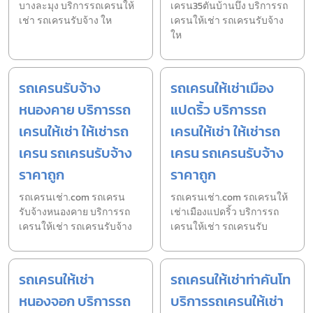
บางละมุง บริการรถเครนให้
เครน35ตันบ้านบึง บริการรถ
เช่า รถเครนรับจ้าง ให
เครนให้เช่า รถเครนรับจ้าง
ให
รถเครนรับจ้าง
รถเครนให้เช่าเมือง
หนองคาย บริการรถ
แปดริ้ว บริการรถ
เครนให้เช่า ให้เช่ารถ
เครนให้เช่า ให้เช่ารถ
เครน รถเครนรับจ้าง
เครน รถเครนรับจ้าง
ราคาถูก
ราคาถูก
รถเครนเช่า.com รถเครน
รถเครนเช่า.com รถเครนให้
รับจ้างหนองคาย บริการรถ
เช่าเมืองแปดริ้ว บริการรถ
เครนให้เช่า รถเครนรับจ้าง
เครนให้เช่า รถเครนรับ
รถเครนให้เช่า
รถเครนให้เช่าท่าคันโท
หนองจอก บริการรถ
บริการรถเครนให้เช่า