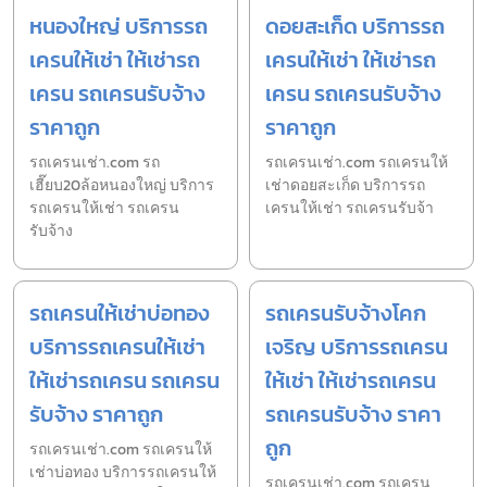
หนองใหญ่ บริการรถ
ดอยสะเก็ด บริการรถ
เครนให้เช่า ให้เช่ารถ
เครนให้เช่า ให้เช่ารถ
เครน รถเครนรับจ้าง
เครน รถเครนรับจ้าง
ราคาถูก
ราคาถูก
รถเครนเช่า.com รถ
รถเครนเช่า.com รถเครนให้
เฮี๊ยบ20ล้อหนองใหญ่ บริการ
เช่าดอยสะเก็ด บริการรถ
รถเครนให้เช่า รถเครน
เครนให้เช่า รถเครนรับจ้า
รับจ้าง
รถเครนให้เช่าบ่อทอง
รถเครนรับจ้างโคก
บริการรถเครนให้เช่า
เจริญ บริการรถเครน
ให้เช่ารถเครน รถเครน
ให้เช่า ให้เช่ารถเครน
รับจ้าง ราคาถูก
รถเครนรับจ้าง ราคา
ถูก
รถเครนเช่า.com รถเครนให้
เช่าบ่อทอง บริการรถเครนให้
รถเครนเช่า.com รถเครน