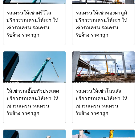
รถเครนให้เช่าศรีวิไล
รถเครนให้เช่าทองผาภูมิ
บริการรถเครนให้เช่า ให้
บริการรถเครนให้เช่า ให้
เช่ารถเครน รถเครน
เช่ารถเครน รถเครน
รับจ้าง ราคาถูก
รับจ้าง ราคาถูก
ให้เช่ารถเฮี๊ยบทั่วประเทศ
รถเครนให้เช่าโนนสัง
บริการรถเครนให้เช่า ให้
บริการรถเครนให้เช่า ให้
เช่ารถเครน รถเครน
เช่ารถเครน รถเครน
รับจ้าง ราคาถูก
รับจ้าง ราคาถูก