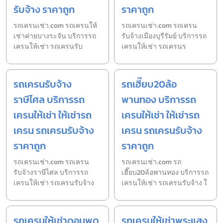
รับจ้าง ราคาถูก
ราคาถูก
รถเครนเช่า.com รถเครนให้
รถเครนเช่า.com รถเครน
เช่าค่ายบางระจัน บริการรถ
รับจ้างเมืองบุรีรัมย์ บริการรถ
เครนให้เช่า รถเครนรับ
เครนให้เช่า รถเครนร
รถเครนรับจ้าง
รถเฮี๊ยบ20ล้อ
ราษีไศล บริการรถ
พานทอง บริการรถ
เครนให้เช่า ให้เช่ารถ
เครนให้เช่า ให้เช่ารถ
เครน รถเครนรับจ้าง
เครน รถเครนรับจ้าง
ราคาถูก
ราคาถูก
รถเครนเช่า.com รถเครน
รถเครนเช่า.com รถ
รับจ้างราษีไศล บริการรถ
เฮี๊ยบ20ล้อพานทอง บริการรถ
เครนให้เช่า รถเครนรับจ้าง
เครนให้เช่า รถเครนรับจ้าง ใ
รถเครนให้เช่าดอนพุด
รถเครนให้เช่าพระแสง