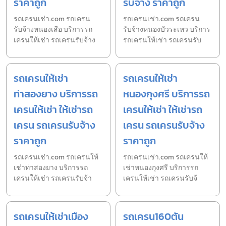
ราคาถูก
รับจ้าง ราคาถูก
รถเครนเช่า.com รถเครน
รถเครนเช่า.com รถเครน
รับจ้างหนองเสือ บริการรถ
รับจ้างหนองบัวระเหว บริการ
เครนให้เช่า รถเครนรับจ้าง
รถเครนให้เช่า รถเครนรับ
รถเครนให้เช่า
รถเครนให้เช่า
ท่าสองยาง บริการรถ
หนองกุงศรี บริการรถ
เครนให้เช่า ให้เช่ารถ
เครนให้เช่า ให้เช่ารถ
เครน รถเครนรับจ้าง
เครน รถเครนรับจ้าง
ราคาถูก
ราคาถูก
รถเครนเช่า.com รถเครนให้
รถเครนเช่า.com รถเครนให้
เช่าท่าสองยาง บริการรถ
เช่าหนองกุงศรี บริการรถ
เครนให้เช่า รถเครนรับจ้า
เครนให้เช่า รถเครนรับจ้
รถเครนให้เช่าเมือง
รถเครน160ตัน