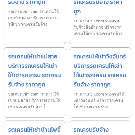
รับจ้าง ราคาถูก
รถเครนรับจ้าง ราคา
ถูก
รถเครนเช่า.com รถเครนให้
เช่าบ้านฝาง บริการรถเครน
รถเครนเช่า.com รถเครน
ให้เช่า รถเครนรับจ้าง
รับจ้างลืออำนาจ บริการรถ
เครนให้เช่า รถเครนรับจ้าง
รถเครนให้เช่าแม่สาย
รถเครนให้เช่าวังจันทร์
บริการรถเครนให้เช่า
บริการรถเครนให้เช่า
ให้เช่ารถเครน รถเครน
ให้เช่ารถเครน รถเครน
รับจ้าง ราคาถูก
รับจ้าง ราคาถูก
รถเครนเช่า.com รถเครนให้
รถเครนเช่า.com รถเครนให้
เช่าแม่สาย บริการรถเครนให้
เช่าวังจันทร์ บริการรถเครน
เช่า รถเครนรับจ้าง ใ
ให้เช่า รถเครนรับจ้า
รถเครนให้เช่าบ้านโพธิ์
รถเครนรับจ้าง