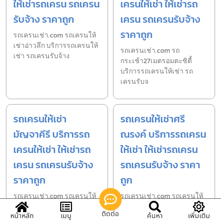
ให้เช่ารถเครน รถเครน
เครนให้เช่า ให้เช่ารถ
รับจ้าง ราคาถูก
เครน รถเครนรับจ้าง
ราคาถูก
รถเครนเช่า.com รถเครนให้
เช่าอ่าวลึก บริการรถเครนให้
รถเครนเช่า.com รถ
เช่า รถเครนรับจ้าง
กระเช้า27เมตรอมตะซิตี้
บริการรถเครนให้เช่า รถ
เครนรับจ
รถเครนให้เช่า
รถเครนให้เช่าศรี
มัญจาคีรี บริการรถ
ณรงค์ บริการรถเครน
เครนให้เช่า ให้เช่ารถ
ให้เช่า ให้เช่ารถเครน
เครน รถเครนรับจ้าง
รถเครนรับจ้าง ราคา
ราคาถูก
ถูก
รถเครนเช่า.com รถเครนให้
รถเครนเช่า.com รถเครนให้
เช่ามัญจาคีรี บริการรถเครน
เช่าศรีณรงค์ บริการรถเครน
ติดต่อ
หน้าหลัก
เมนู
ค้นหา
เพิ่มเติม
ให้เช่า รถเครนรับจ้า
ให้เช่า รถเครนรับจ้าง