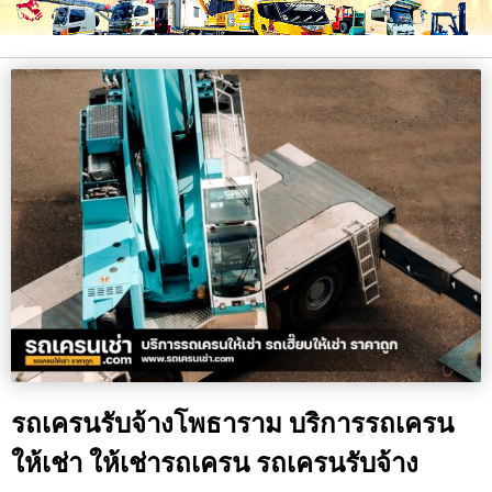
รถเครนรับจ้างโพธาราม บริการรถเครน
ให้เช่า ให้เช่ารถเครน รถเครนรับจ้าง