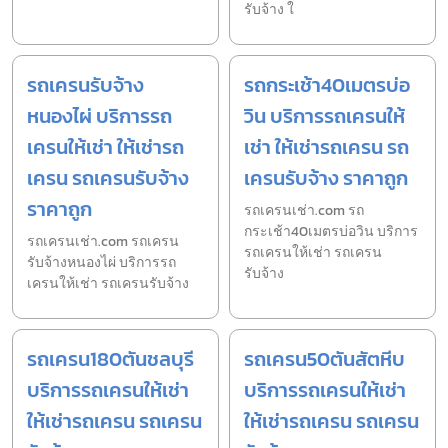
รับจ้าง ใ
รถเครนรับจ้าง
รถกระเช้า40เมตรบ่อ
หนองไผ่ บริการรถ
วิน บริการรถเครนให้
เครนให้เช่า ให้เช่ารถ
เช่า ให้เช่ารถเครน รถ
เครน รถเครนรับจ้าง
เครนรับจ้าง ราคาถูก
ราคาถูก
รถเครนเช่า.com รถ
กระเช้า40เมตรบ่อวิน บริการ
รถเครนเช่า.com รถเครน
รถเครนให้เช่า รถเครน
รับจ้างหนองไผ่ บริการรถ
รับจ้าง
เครนให้เช่า รถเครนรับจ้าง
รถเครน180ตันชลบุรี
รถเครน50ตันสัตหีบ
บริการรถเครนให้เช่า
บริการรถเครนให้เช่า
ให้เช่ารถเครน รถเครน
ให้เช่ารถเครน รถเครน