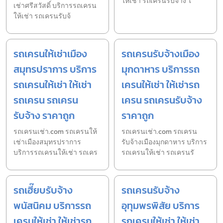
ให้เช่า รถเครนรับจ้าง ใ
เช่าศรีสวัสดิ์ บริการรถเครน
ให้เช่า รถเครนรับจ้
รถเครนให้เช่าเมือง
รถเครนรับจ้างเมือง
สมุทรปราการ บริการ
มุกดาหาร บริการรถ
รถเครนให้เช่า ให้เช่า
เครนให้เช่า ให้เช่ารถ
รถเครน รถเครน
เครน รถเครนรับจ้าง
รับจ้าง ราคาถูก
ราคาถูก
รถเครนเช่า.com รถเครนให้
รถเครนเช่า.com รถเครน
เช่าเมืองสมุทรปราการ
รับจ้างเมืองมุกดาหาร บริการ
บริการรถเครนให้เช่า รถเคร
รถเครนให้เช่า รถเครนรั
รถเฮี๊ยบรับจ้าง
รถเครนรับจ้าง
พนัสนิคม บริการรถ
อุทุมพรพิสัย บริการ
เครนให้เช่า ให้เช่ารถ
รถเครนให้เช่า ให้เช่า