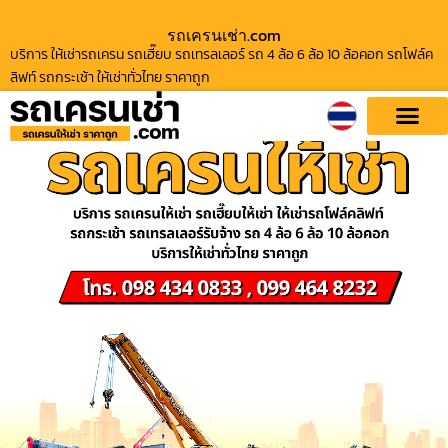
รถเครนเช่า.com
บริการ ให้เช่ารถเครน รถเฮี๊ยบ รถเทรลเลอร์ รถ 4 ล้อ 6 ล้อ 10 ล้อคอก รถโฟล์ค
ลิฟท์ รถกระเช้า ให้เช่าทั่วไทย ราคาถูก