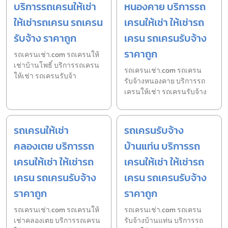
บริการรถเครนให้เช่า
หนองคาย บริการรถ
ให้เช่ารถเครน รถเครน
เครนให้เช่า ให้เช่ารถ
รับจ้าง ราคาถูก
เครน รถเครนรับจ้าง
ราคาถูก
รถเครนเช่า.com รถเครนให้
เช่าบ้านโพธิ์ บริการรถเครน
รถเครนเช่า.com รถเครน
ให้เช่า รถเครนรับจ้า
รับจ้างหนองคาย บริการรถ
เครนให้เช่า รถเครนรับจ้าง
รถเครนให้เช่า
รถเครนรับจ้าง
คลองเตย บริการรถ
บ้านแท่น บริการรถ
เครนให้เช่า ให้เช่ารถ
เครนให้เช่า ให้เช่ารถ
เครน รถเครนรับจ้าง
เครน รถเครนรับจ้าง
ราคาถูก
ราคาถูก
รถเครนเช่า.com รถเครนให้
รถเครนเช่า.com รถเครน
เช่าคลองเตย บริการรถเครน
รับจ้างบ้านแท่น บริการรถ