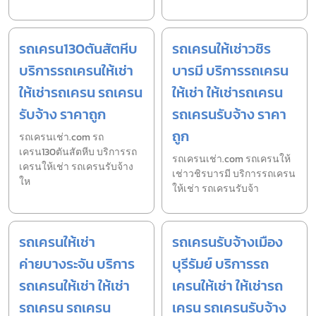
รถเครน130ตันสัตหีบ
รถเครนให้เช่าวชิร
บริการรถเครนให้เช่า
บารมี บริการรถเครน
ให้เช่ารถเครน รถเครน
ให้เช่า ให้เช่ารถเครน
รับจ้าง ราคาถูก
รถเครนรับจ้าง ราคา
ถูก
รถเครนเช่า.com รถ
เครน130ตันสัตหีบ บริการรถ
รถเครนเช่า.com รถเครนให้
เครนให้เช่า รถเครนรับจ้าง
เช่าวชิรบารมี บริการรถเครน
ให
ให้เช่า รถเครนรับจ้า
รถเครนให้เช่า
รถเครนรับจ้างเมือง
ค่ายบางระจัน บริการ
บุรีรัมย์ บริการรถ
รถเครนให้เช่า ให้เช่า
เครนให้เช่า ให้เช่ารถ
รถเครน รถเครน
เครน รถเครนรับจ้าง