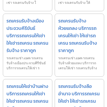
เช่า รถเครนรับจ้าง ใ
เช่า รถเครนรับจ้าง ให้
รถเครนรับจ้างเมือง
รถเครนรับจ้าง
ประจวบคีรีขันธ์
ห้วยแถลง บริการรถ
บริการรถเครนให้เช่า
เครนให้เช่า ให้เช่ารถ
ให้เช่ารถเครน รถเครน
เครน รถเครนรับจ้าง
รับจ้าง ราคาถูก
ราคาถูก
รถเครนเช่า.com รถเครน
รถเครนเช่า.com รถเครน
รับจ้างเมืองประจวบคีรีขันธ์
รับจ้างห้วยแถลง บริการรถ
บริการรถเครนให้เช่า ร
เครนให้เช่า รถเครนรับจ้าง
รถเครนให้เช่าบ้านฝาง
รถเครนรับจ้างลือ
บริการรถเครนให้เช่า
อำนาจ บริการรถเครน
ให้เช่ารถเครน รถเครน
ให้เช่า ให้เช่ารถเครน