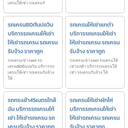
เครนให้เช่า รถเครนรั
รถเครน80ตันบ่อวิน
รถเครนให้เช่าแกดำ
บริการรถเครนให้เช่า
บริการรถเครนให้เช่า
ให้เช่ารถเครน รถเครน
ให้เช่ารถเครน รถเครน
รับจ้าง ราคาถูก
รับจ้าง ราคาถูก
รถเครนเช่า.com รถ
รถเครนเช่า.com รถเครนให้
เครน80ตันบ่อวิน บริการรถ
เช่าแกดำ บริการรถเครนให้
เครนให้เช่า รถเครนรับจ้าง
เช่า รถเครนรับจ้าง ให้
ให้
รถกระเช้า45เมตรใกล้
รถเครนให้เช่าผักไห่
ฉัน บริการรถเครนให้
บริการรถเครนให้เช่า
เช่า ให้เช่ารถเครน รถ
ให้เช่ารถเครน รถเครน
เครนรับจ้าง ราคาถูก
รับจ้าง ราคาถูก