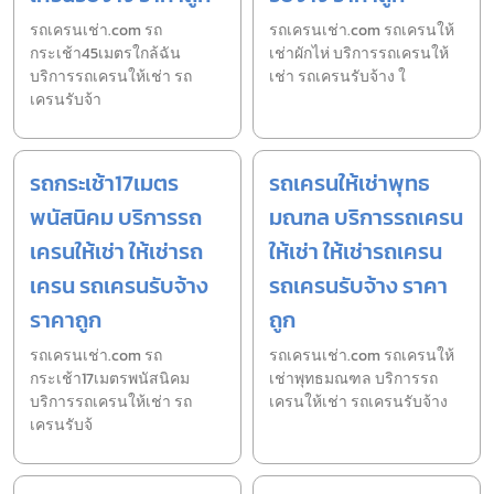
รถเครนเช่า.com รถ
รถเครนเช่า.com รถเครนให้
กระเช้า45เมตรใกล้ฉัน
เช่าผักไห่ บริการรถเครนให้
บริการรถเครนให้เช่า รถ
เช่า รถเครนรับจ้าง ใ
เครนรับจ้า
รถกระเช้า17เมตร
รถเครนให้เช่าพุทธ
พนัสนิคม บริการรถ
มณฑล บริการรถเครน
เครนให้เช่า ให้เช่ารถ
ให้เช่า ให้เช่ารถเครน
เครน รถเครนรับจ้าง
รถเครนรับจ้าง ราคา
ราคาถูก
ถูก
รถเครนเช่า.com รถ
รถเครนเช่า.com รถเครนให้
กระเช้า17เมตรพนัสนิคม
เช่าพุทธมณฑล บริการรถ
บริการรถเครนให้เช่า รถ
เครนให้เช่า รถเครนรับจ้าง
เครนรับจ้