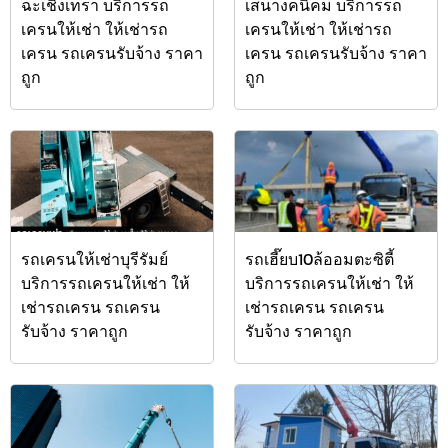
ฉะเชิงเทรา บริการรถ
เสนางคนิคม บริการรถ
เครนให้เช่า ให้เช่ารถ
เครนให้เช่า ให้เช่ารถ
เครน รถเครนรับจ้าง ราคา
เครน รถเครนรับจ้าง ราคา
ถูก
ถูก
รถเครนให้เช่าบุรีรัมย์
รถเฮี๊ยบ10ล้ออมตะซิตี้
บริการรถเครนให้เช่า ให้
บริการรถเครนให้เช่า ให้
เช่ารถเครน รถเครน
เช่ารถเครน รถเครน
รับจ้าง ราคาถูก
รับจ้าง ราคาถูก