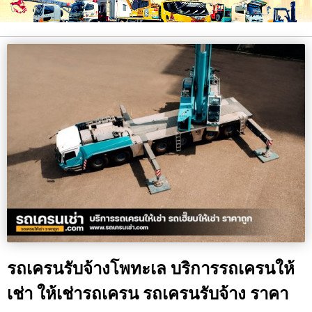
รถเครนรับจ้างโพทะเล บริการรถเครนให้
เช่า ให้เช่ารถเครน รถเครนรับจ้าง ราคา