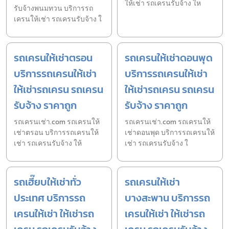
ให้เช่า รถเครนรับจ้าง ให
รับจ้างพนมทวน บริการรถ
เครนให้เช่า รถเครนรับจ้าง ใ
รถเครนให้เช่าตรอน
รถเครนให้เช่าดอนพุด
บริการรถเครนให้เช่า
บริการรถเครนให้เช่า
ให้เช่ารถเครน รถเครน
ให้เช่ารถเครน รถเครน
รับจ้าง ราคาถูก
รับจ้าง ราคาถูก
รถเครนเช่า.com รถเครนให้
รถเครนเช่า.com รถเครนให้
เช่าตรอน บริการรถเครนให้
เช่าดอนพุด บริการรถเครนให้
เช่า รถเครนรับจ้าง ให้
เช่า รถเครนรับจ้าง ใ
รถเฮี๊ยบให้เช่าทั่ว
รถเครนให้เช่า
ประเทศ บริการรถ
บางสะพาน บริการรถ
เครนให้เช่า ให้เช่ารถ
เครนให้เช่า ให้เช่ารถ