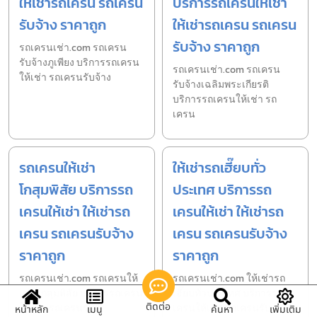
ให้เช่ารถเครน รถเครน
บริการรถเครนให้เช่า
รับจ้าง ราคาถูก
ให้เช่ารถเครน รถเครน
รับจ้าง ราคาถูก
รถเครนเช่า.com รถเครน
รับจ้างภูเพียง บริการรถเครน
รถเครนเช่า.com รถเครน
ให้เช่า รถเครนรับจ้าง
รับจ้างเฉลิมพระเกียรติ
บริการรถเครนให้เช่า รถ
เครน
รถเครนให้เช่า
ให้เช่ารถเฮี๊ยบทั่ว
โกสุมพิสัย บริการรถ
ประเทศ บริการรถ
เครนให้เช่า ให้เช่ารถ
เครนให้เช่า ให้เช่ารถ
เครน รถเครนรับจ้าง
เครน รถเครนรับจ้าง
ราคาถูก
ราคาถูก
รถเครนเช่า.com รถเครนให้
รถเครนเช่า.com ให้เช่ารถ
เช่าโกสุมพิสัย บริการรถเครน
เฮี๊ยบทั่วประเทศ บริการรถ
ติดต่อ
ให้เช่า รถเครนรับจ้
เครนให้เช่า รถเครนรับ
หน้าหลัก
เมนู
ค้นหา
เพิ่มเติม