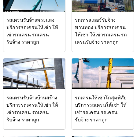
รถเครนรับจ้างพระแสง
รถเทรลเลอร์รับจ้าง
บริการรถเครนให้เช่า ให้
พานทอง บริการรถเครน
เช่ารถเครน รถเครน
ให้เช่า ให้เช่ารถเครน รถ
รับจ้าง ราคาถูก
เครนรับจ้าง ราคาถูก
รถเครนรับจ้างบ้านสร้าง
รถเครนให้เช่าโกสุมพิสัย
บริการรถเครนให้เช่า ให้
บริการรถเครนให้เช่า ให้
เช่ารถเครน รถเครน
เช่ารถเครน รถเครน
รับจ้าง ราคาถูก
รับจ้าง ราคาถูก