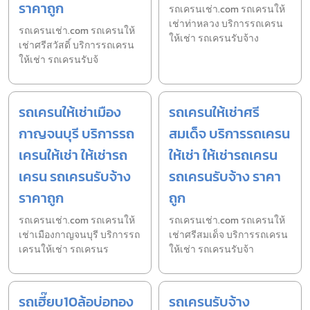
ราคาถูก
รถเครนเช่า.com รถเครนให้
เช่าท่าหลวง บริการรถเครน
รถเครนเช่า.com รถเครนให้
ให้เช่า รถเครนรับจ้าง
เช่าศรีสวัสดิ์ บริการรถเครน
ให้เช่า รถเครนรับจ้
รถเครนให้เช่าเมือง
รถเครนให้เช่าศรี
กาญจนบุรี บริการรถ
สมเด็จ บริการรถเครน
เครนให้เช่า ให้เช่ารถ
ให้เช่า ให้เช่ารถเครน
เครน รถเครนรับจ้าง
รถเครนรับจ้าง ราคา
ราคาถูก
ถูก
รถเครนเช่า.com รถเครนให้
รถเครนเช่า.com รถเครนให้
เช่าเมืองกาญจนบุรี บริการรถ
เช่าศรีสมเด็จ บริการรถเครน
เครนให้เช่า รถเครนร
ให้เช่า รถเครนรับจ้า
รถเฮี๊ยบ10ล้อบ่อทอง
รถเครนรับจ้าง