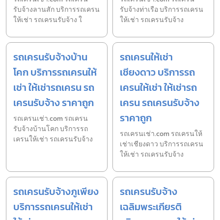
รับจ้างลานสัก บริการรถเครน
รับจ้างท่าเรือ บริการรถเครน
ให้เช่า รถเครนรับจ้าง ใ
ให้เช่า รถเครนรับจ้าง
รถเครนรับจ้างบ้าน
รถเครนให้เช่า
โคก บริการรถเครนให้
เชียงดาว บริการรถ
เช่า ให้เช่ารถเครน รถ
เครนให้เช่า ให้เช่ารถ
เครนรับจ้าง ราคาถูก
เครน รถเครนรับจ้าง
ราคาถูก
รถเครนเช่า.com รถเครน
รับจ้างบ้านโคก บริการรถ
รถเครนเช่า.com รถเครนให้
เครนให้เช่า รถเครนรับจ้าง
เช่าเชียงดาว บริการรถเครน
ให้เช่า รถเครนรับจ้าง
รถเครนรับจ้างภูเพียง
รถเครนรับจ้าง
บริการรถเครนให้เช่า
เฉลิมพระเกียรติ