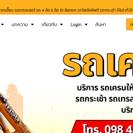
 รถเฮี๊ยบ รถเทรลเลอร์ รถ 4 ล้อ 6 ล้อ 10 ล้อคอก รถโฟล์คลิฟท์ รถกระเช้า ให้เช่าทั่ว
บทความ
เกี่ยวกับ
Login
ค้นหา
เ