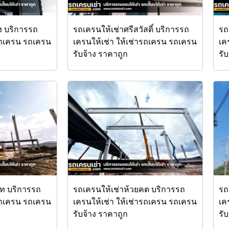
ง บริการรถ
รถเครนให้เช่าศรีสวัสดิ์ บริการรถ
รถ
ารถเครน รถเครน
เครนให้เช่า ให้เช่ารถเครน รถเครน
เค
รับจ้าง ราคาถูก
รั
ท บริการรถ
รถเครนให้เช่าห้วยคต บริการรถ
รถ
ารถเครน รถเครน
เครนให้เช่า ให้เช่ารถเครน รถเครน
เค
รับจ้าง ราคาถูก
รั