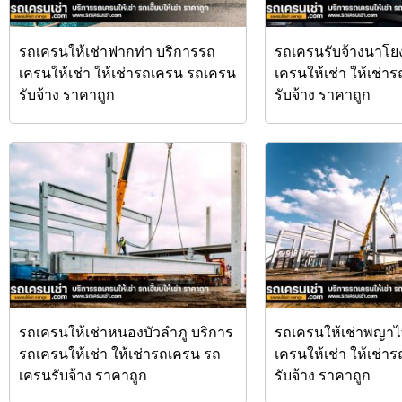
รถเครนให้เช่าฟากท่า บริการรถ
รถเครนรับจ้างนาโย
เครนให้เช่า ให้เช่ารถเครน รถเครน
เครนให้เช่า ให้เช่
รับจ้าง ราคาถูก
รับจ้าง ราคาถูก
รถเครนให้เช่าหนองบัวลำภู บริการ
รถเครนให้เช่าพญาไ
รถเครนให้เช่า ให้เช่ารถเครน รถ
เครนให้เช่า ให้เช่
เครนรับจ้าง ราคาถูก
รับจ้าง ราคาถูก