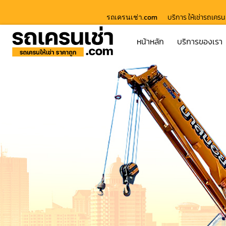
รถเครนเช่า.com
บริการ ให้เช่ารถเครน
หน้าหลัก
บริการของเรา