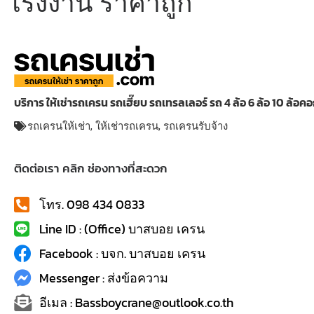
โรงงาน ราคาถูก
บริการ ให้เช่ารถเครน รถเฮี๊ยบ รถเทรลเลอร์ รถ 4 ล้อ 6 ล้อ 10 ล้อคอ
รถเครนให้เช่า
,
ให้เช่ารถเครน
,
รถเครนรับจ้าง
ติดต่อเรา คลิก ช่องทางที่สะดวก
โทร. 098 434 0833
Line ID : (Office) บาสบอย เครน
Facebook : บจก. บาสบอย เครน
Messenger : ส่งข้อความ
อีเมล : Bassboycrane@outlook.co.th