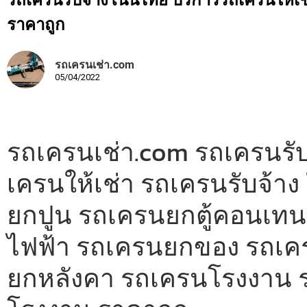
รถเครนรับจ้างโนนไทย บริการรถเครนให้เช่
ราคาถูก
รถเครนเช่า.com
05/04/2022
รถเครนเช่า.com รถเครนรั
เครนให้เช่า รถเครนรับจ้าง
ยกปูน รถเครนยกตู้คอนเทน
ไฟฟ้า รถเครนยกของ รถเค
ยกหลังคา รถเครนโรงงาน 