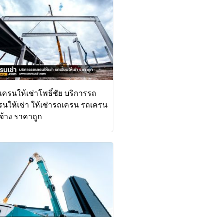
เครนให้เช่าโพธิ์ชัย บริการรถ
รนให้เช่า ให้เช่ารถเครน รถเครน
บจ้าง ราคาถูก