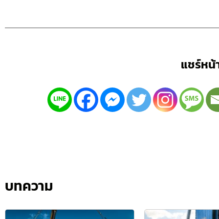
แชร์หน้า
บทความ