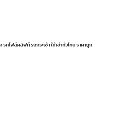
ก รถโฟล์คลิฟท์ รถกระเช้า ให้เช่าทั่วไทย ราคาถูก