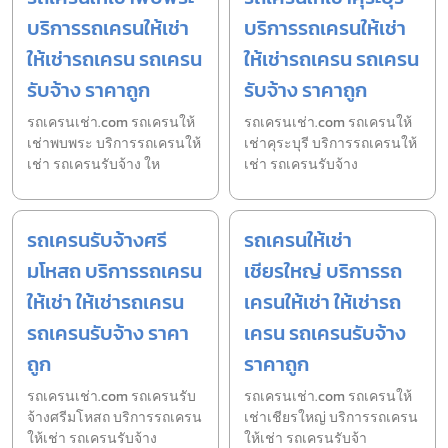
บริการรถเครนให้เช่า
บริการรถเครนให้เช่า
ให้เช่ารถเครน รถเครน
ให้เช่ารถเครน รถเครน
รับจ้าง ราคาถูก
รับจ้าง ราคาถูก
รถเครนเช่า.com รถเครนให้
รถเครนเช่า.com รถเครนให้
เช่าพบพระ บริการรถเครนให้
เช่าคุระบุรี บริการรถเครนให้
เช่า รถเครนรับจ้าง ให
เช่า รถเครนรับจ้าง
รถเครนรับจ้างศรี
รถเครนให้เช่า
มโหสถ บริการรถเครน
เชียรใหญ่ บริการรถ
ให้เช่า ให้เช่ารถเครน
เครนให้เช่า ให้เช่ารถ
รถเครนรับจ้าง ราคา
เครน รถเครนรับจ้าง
ถูก
ราคาถูก
รถเครนเช่า.com รถเครนรับ
รถเครนเช่า.com รถเครนให้
จ้างศรีมโหสถ บริการรถเครน
เช่าเชียรใหญ่ บริการรถเครน
ให้เช่า รถเครนรับจ้าง
ให้เช่า รถเครนรับจ้า