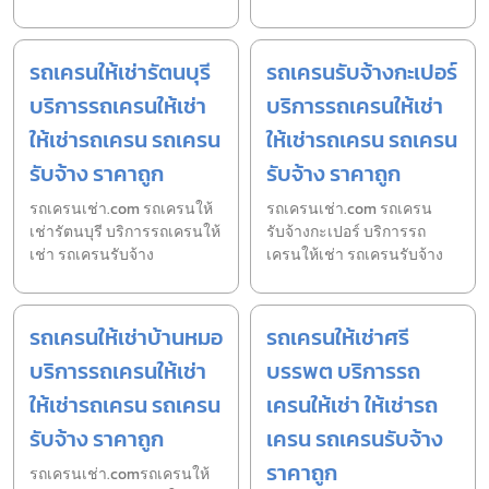
รถเครนให้เช่ารัตนบุรี
รถเครนรับจ้างกะเปอร์
บริการรถเครนให้เช่า
บริการรถเครนให้เช่า
ให้เช่ารถเครน รถเครน
ให้เช่ารถเครน รถเครน
รับจ้าง ราคาถูก
รับจ้าง ราคาถูก
รถเครนเช่า.com รถเครนให้
รถเครนเช่า.com รถเครน
เช่ารัตนบุรี บริการรถเครนให้
รับจ้างกะเปอร์ บริการรถ
เช่า รถเครนรับจ้าง
เครนให้เช่า รถเครนรับจ้าง
รถเครนให้เช่าบ้านหมอ
รถเครนให้เช่าศรี
บริการรถเครนให้เช่า
บรรพต บริการรถ
ให้เช่ารถเครน รถเครน
เครนให้เช่า ให้เช่ารถ
รับจ้าง ราคาถูก
เครน รถเครนรับจ้าง
ราคาถูก
รถเครนเช่า.comรถเครนให้