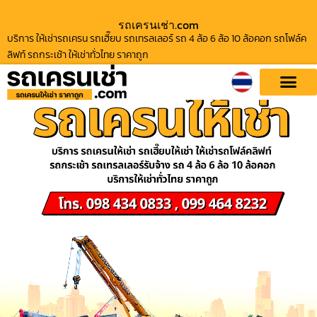
รถเครนเช่า.com
บริการ ให้เช่ารถเครน รถเฮี๊ยบ รถเทรลเลอร์ รถ 4 ล้อ 6 ล้อ 10 ล้อคอก รถโฟล์ค
ลิฟท์ รถกระเช้า ให้เช่าทั่วไทย ราคาถูก