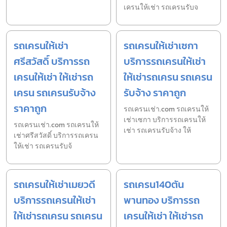
เครนให้เช่า รถเครนรับจ
รถเครนให้เช่า
รถเครนให้เช่าเซกา
ศรีสวัสดิ์ บริการรถ
บริการรถเครนให้เช่า
เครนให้เช่า ให้เช่ารถ
ให้เช่ารถเครน รถเครน
เครน รถเครนรับจ้าง
รับจ้าง ราคาถูก
ราคาถูก
รถเครนเช่า.com รถเครนให้
เช่าเซกา บริการรถเครนให้
รถเครนเช่า.com รถเครนให้
เช่า รถเครนรับจ้าง ให้
เช่าศรีสวัสดิ์ บริการรถเครน
ให้เช่า รถเครนรับจ้
รถเครนให้เช่าเมยวดี
รถเครน140ตัน
บริการรถเครนให้เช่า
พานทอง บริการรถ
ให้เช่ารถเครน รถเครน
เครนให้เช่า ให้เช่ารถ