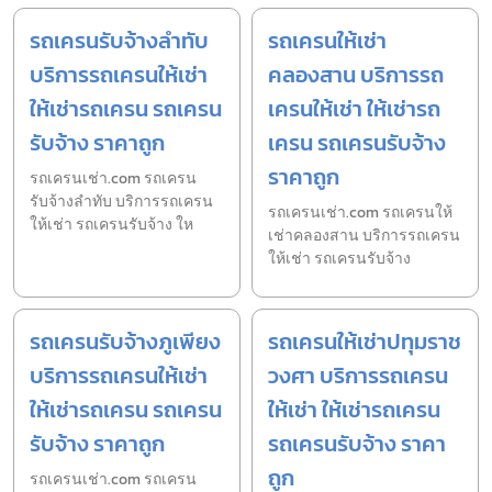
รถเครนรับจ้างลำทับ
รถเครนให้เช่า
บริการรถเครนให้เช่า
คลองสาน บริการรถ
ให้เช่ารถเครน รถเครน
เครนให้เช่า ให้เช่ารถ
รับจ้าง ราคาถูก
เครน รถเครนรับจ้าง
ราคาถูก
รถเครนเช่า.com รถเครน
รับจ้างลำทับ บริการรถเครน
รถเครนเช่า.com รถเครนให้
ให้เช่า รถเครนรับจ้าง ให
เช่าคลองสาน บริการรถเครน
ให้เช่า รถเครนรับจ้าง
รถเครนรับจ้างภูเพียง
รถเครนให้เช่าปทุมราช
บริการรถเครนให้เช่า
วงศา บริการรถเครน
ให้เช่ารถเครน รถเครน
ให้เช่า ให้เช่ารถเครน
รับจ้าง ราคาถูก
รถเครนรับจ้าง ราคา
ถูก
รถเครนเช่า.com รถเครน