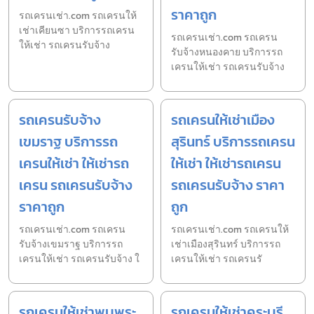
ราคาถูก
รถเครนเช่า.com รถเครนให้
เช่าเคียนซา บริการรถเครน
รถเครนเช่า.com รถเครน
ให้เช่า รถเครนรับจ้าง
รับจ้างหนองคาย บริการรถ
เครนให้เช่า รถเครนรับจ้าง
รถเครนรับจ้าง
รถเครนให้เช่าเมือง
เขมราฐ บริการรถ
สุรินทร์ บริการรถเครน
เครนให้เช่า ให้เช่ารถ
ให้เช่า ให้เช่ารถเครน
เครน รถเครนรับจ้าง
รถเครนรับจ้าง ราคา
ราคาถูก
ถูก
รถเครนเช่า.com รถเครน
รถเครนเช่า.com รถเครนให้
รับจ้างเขมราฐ บริการรถ
เช่าเมืองสุรินทร์ บริการรถ
เครนให้เช่า รถเครนรับจ้าง ใ
เครนให้เช่า รถเครนรั
รถเครนให้เช่าพบพระ
รถเครนให้เช่าคุระบุรี