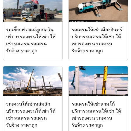
รถเฮี๊ยบพ่วงแม่ลูกบ่อวิน
รถเครนให้เช่าเมืองจันทร์
บริการรถเครนให้เช่า ให้
บริการรถเครนให้เช่า ให้
เช่ารถเครน รถเครน
เช่ารถเครน รถเครน
รับจ้าง ราคาถูก
รับจ้าง ราคาถูก
รถเครนให้เช่าหล่มสัก
รถเครนให้เช่าสามโก้
บริการรถเครนให้เช่า ให้
บริการรถเครนให้เช่า ให้
เช่ารถเครน รถเครน
เช่ารถเครน รถเครน
รับจ้าง ราคาถูก
รับจ้าง ราคาถูก