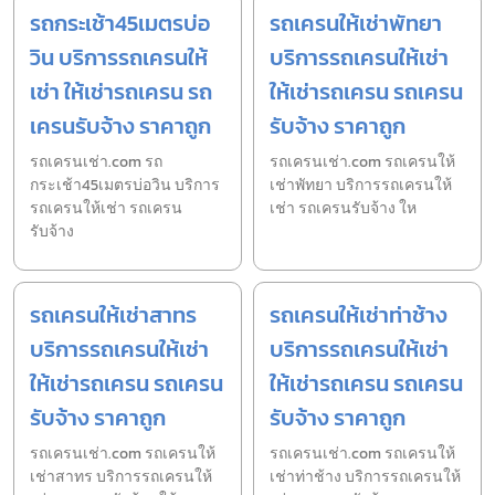
รถกระเช้า45เมตรบ่อ
รถเครนให้เช่าพัทยา
วิน บริการรถเครนให้
บริการรถเครนให้เช่า
เช่า ให้เช่ารถเครน รถ
ให้เช่ารถเครน รถเครน
เครนรับจ้าง ราคาถูก
รับจ้าง ราคาถูก
รถเครนเช่า.com รถ
รถเครนเช่า.com รถเครนให้
กระเช้า45เมตรบ่อวิน บริการ
เช่าพัทยา บริการรถเครนให้
รถเครนให้เช่า รถเครน
เช่า รถเครนรับจ้าง ให
รับจ้าง
รถเครนให้เช่าสาทร
รถเครนให้เช่าท่าช้าง
บริการรถเครนให้เช่า
บริการรถเครนให้เช่า
ให้เช่ารถเครน รถเครน
ให้เช่ารถเครน รถเครน
รับจ้าง ราคาถูก
รับจ้าง ราคาถูก
รถเครนเช่า.com รถเครนให้
รถเครนเช่า.com รถเครนให้
เช่าสาทร บริการรถเครนให้
เช่าท่าช้าง บริการรถเครนให้