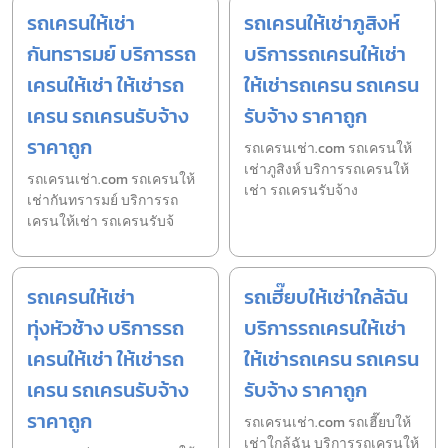
รถเครนให้เช่า
รถเครนให้เช่าภูสิงห์
กันทรารมย์ บริการรถ
บริการรถเครนให้เช่า
เครนให้เช่า ให้เช่ารถ
ให้เช่ารถเครน รถเครน
เครน รถเครนรับจ้าง
รับจ้าง ราคาถูก
ราคาถูก
รถเครนเช่า.com รถเครนให้
เช่าภูสิงห์ บริการรถเครนให้
รถเครนเช่า.com รถเครนให้
เช่า รถเครนรับจ้าง
เช่ากันทรารมย์ บริการรถ
เครนให้เช่า รถเครนรับจ้
รถเครนให้เช่า
รถเฮี๊ยบให้เช่าใกล้ฉัน
ทุ่งหัวช้าง บริการรถ
บริการรถเครนให้เช่า
เครนให้เช่า ให้เช่ารถ
ให้เช่ารถเครน รถเครน
เครน รถเครนรับจ้าง
รับจ้าง ราคาถูก
ราคาถูก
รถเครนเช่า.com รถเฮี๊ยบให้
เช่าใกล้ฉัน บริการรถเครนให้