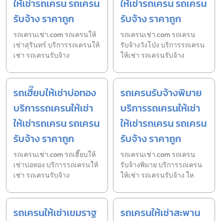
ให้เช่ารถเครน รถเครน
ให้เช่ารถเครน รถเครน
รับจ้าง ราคาถูก
รับจ้าง ราคาถูก
รถเครนเช่า.com รถเครนให้
รถเครนเช่า.com รถเครน
เช่าสุรินทร์ บริการรถเครนให้
รับจ้างวังโป่ง บริการรถเครน
เช่า รถเครนรับจ้าง
ให้เช่า รถเครนรับจ้าง
รถเฮี๊ยบให้เช่าบ่อทอง
รถเครนรับจ้างพิมาย
บริการรถเครนให้เช่า
บริการรถเครนให้เช่า
ให้เช่ารถเครน รถเครน
ให้เช่ารถเครน รถเครน
รับจ้าง ราคาถูก
รับจ้าง ราคาถูก
รถเครนเช่า.com รถเฮี๊ยบให้
รถเครนเช่า.com รถเครน
เช่าบ่อทอง บริการรถเครนให้
รับจ้างพิมาย บริการรถเครน
เช่า รถเครนรับจ้าง
ให้เช่า รถเครนรับจ้าง ให
รถเครนให้เช่าเขมราฐ
รถเครนให้เช่าสะพาน