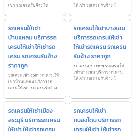
เช่า รถเครนรับจ้าง ให
ให้เช่า รถเครนรับจ้าง ใ
รถเครนให้เช่า
รถเครนให้เช่าบางเขน
บ้านแหลม บริการรถ
บริการรถเครนให้เช่า
เครนให้เช่า ให้เช่ารถ
ให้เช่ารถเครน รถเครน
เครน รถเครนรับจ้าง
รับจ้าง ราคาถูก
ราคาถูก
รถเครนเช่า.com รถเครนให้
เช่าบางเขน บริการรถเครน
รถเครนเช่า.com รถเครนให้
ให้เช่า รถเครนรับจ้าง ใ
เช่าบ้านแหลม บริการรถ
เครนให้เช่า รถเครนรับจ้าง
รถเครนให้เช่าเมือง
รถเครนให้เช่า
สระบุรี บริการรถเครน
หนองโดน บริการรถ
ให้เช่า ให้เช่ารถเครน
เครนให้เช่า ให้เช่ารถ