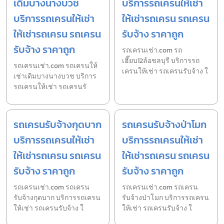
เดิมบางนางบวช
บริการรถเครนให้เช่า
บริการรถเครนให้เช่า
ให้เช่ารถเครน รถเครน
ให้เช่ารถเครน รถเครน
รับจ้าง ราคาถูก
รับจ้าง ราคาถูก
รถเครนเช่า.com รถ
เฮี๊ยบ12ล้อชลบุรี บริการรถ
รถเครนเช่า.com รถเครนให้
เครนให้เช่า รถเครนรับจ้าง ใ
เช่าเดิมบางนางบวช บริการ
รถเครนให้เช่า รถเครนรั
รถเครนรับจ้างกุดบาก
รถเครนรับจ้างป่าโมก
บริการรถเครนให้เช่า
บริการรถเครนให้เช่า
ให้เช่ารถเครน รถเครน
ให้เช่ารถเครน รถเครน
รับจ้าง ราคาถูก
รับจ้าง ราคาถูก
รถเครนเช่า.com รถเครน
รถเครนเช่า.com รถเครน
รับจ้างกุดบาก บริการรถเครน
รับจ้างป่าโมก บริการรถเครน
ให้เช่า รถเครนรับจ้าง ใ
ให้เช่า รถเครนรับจ้าง ใ