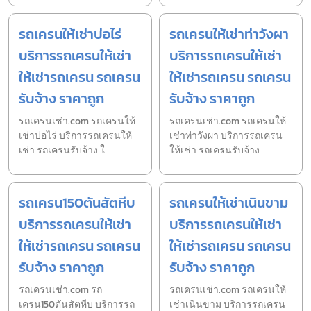
รถเครนให้เช่าบ่อไร่
รถเครนให้เช่าท่าวังผา
บริการรถเครนให้เช่า
บริการรถเครนให้เช่า
ให้เช่ารถเครน รถเครน
ให้เช่ารถเครน รถเครน
รับจ้าง ราคาถูก
รับจ้าง ราคาถูก
รถเครนเช่า.com รถเครนให้
รถเครนเช่า.com รถเครนให้
เช่าบ่อไร่ บริการรถเครนให้
เช่าท่าวังผา บริการรถเครน
เช่า รถเครนรับจ้าง ใ
ให้เช่า รถเครนรับจ้าง
รถเครน150ตันสัตหีบ
รถเครนให้เช่าเนินขาม
บริการรถเครนให้เช่า
บริการรถเครนให้เช่า
ให้เช่ารถเครน รถเครน
ให้เช่ารถเครน รถเครน
รับจ้าง ราคาถูก
รับจ้าง ราคาถูก
รถเครนเช่า.com รถ
รถเครนเช่า.com รถเครนให้
เครน150ตันสัตหีบ บริการรถ
เช่าเนินขาม บริการรถเครน