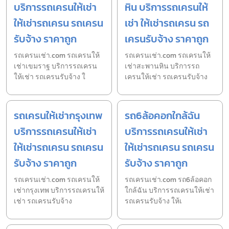
บริการรถเครนให้เช่า
หิน บริการรถเครนให้
ให้เช่ารถเครน รถเครน
เช่า ให้เช่ารถเครน รถ
รับจ้าง ราคาถูก
เครนรับจ้าง ราคาถูก
รถเครนเช่า.com รถเครนให้
รถเครนเช่า.com รถเครนให้
เช่าเขมราฐ บริการรถเครน
เช่าสะพานหิน บริการรถ
ให้เช่า รถเครนรับจ้าง ใ
เครนให้เช่า รถเครนรับจ้าง
รถเครนให้เช่ากรุงเทพ
รถ6ล้อคอกใกล้ฉัน
บริการรถเครนให้เช่า
บริการรถเครนให้เช่า
ให้เช่ารถเครน รถเครน
ให้เช่ารถเครน รถเครน
รับจ้าง ราคาถูก
รับจ้าง ราคาถูก
รถเครนเช่า.com รถเครนให้
รถเครนเช่า.com รถ6ล้อคอก
เช่ากรุงเทพ บริการรถเครนให้
ใกล้ฉัน บริการรถเครนให้เช่า
เช่า รถเครนรับจ้าง
รถเครนรับจ้าง ให้เ