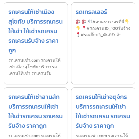
รถเครนให้เช่าเมือง
รถเทรลเลอร์
สุโขทัย บริการรถเครน
#จบครบวงจรที่นี่
#รถเครน10_100รับจ้าง
ให้เช่า ให้เช่ารถเครน
#รถเฮี๊ยบ3_ตัน8รับจ้า
รถเครนรับจ้าง ราคา
ถูก
รถเครนเช่า.com รถเครนให้
เช่าเมืองสุโขทัย บริการรถ
เครนให้เช่า รถเครนรับ
รถเครนให้เช่าลานสัก
รถเครนให้เช่าจตุจักร
บริการรถเครนให้เช่า
บริการรถเครนให้เช่า
ให้เช่ารถเครน รถเครน
ให้เช่ารถเครน รถเครน
รับจ้าง ราคาถูก
รับจ้าง ราคาถูก
รถเครนเช่า.com รถเครนให้
รถเครนเช่า.com รถเครนให้