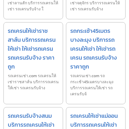
เช่าลานสัก บริการรถเครนให้
เช่าจตุจักร บริการรถเครนให้
เช่า รถเครนรับจ้าง ใ
เช่า รถเครนรับจ้าง
รถเครนให้เช่าราช
รถกระเช้า45เมตร
สาส์น บริการรถเครน
บางละมุง บริการรถ
ให้เช่า ให้เช่ารถเครน
เครนให้เช่า ให้เช่ารถ
รถเครนรับจ้าง ราคา
เครน รถเครนรับจ้าง
ถูก
ราคาถูก
รถเครนเช่า.com รถเครนให้
รถเครนเช่า.com รถ
เช่าราชสาส์น บริการรถเครน
กระเช้า45เมตรบางละมุง
ให้เช่า รถเครนรับจ้าง
บริการรถเครนให้เช่า รถ
เครนรับจ้
รถเครนรับจ้างสนม
รถเครนให้เช่าแม่ออน
บริการรถเครนให้เช่า
บริการรถเครนให้เช่า