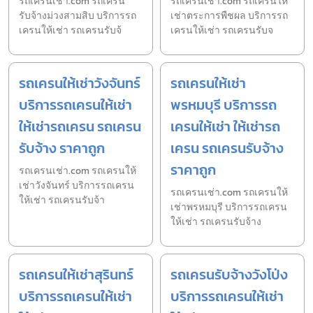
รถเครนเช่า.com รถเครน
รถเครนเช่า.com รถเครนให้
รับจ้างม่วงสามสิบ บริการรถ
เช่าตระการพืชผล บริการรถ
เครนให้เช่า รถเครนรับจ้
เครนให้เช่า รถเครนรับจ
รถเครนให้เช่าวังจันทร์
รถเครนให้เช่า
บริการรถเครนให้เช่า
พรหมบุรี บริการรถ
ให้เช่ารถเครน รถเครน
เครนให้เช่า ให้เช่ารถ
รับจ้าง ราคาถูก
เครน รถเครนรับจ้าง
ราคาถูก
รถเครนเช่า.com รถเครนให้
เช่าวังจันทร์ บริการรถเครน
รถเครนเช่า.com รถเครนให้
ให้เช่า รถเครนรับจ้า
เช่าพรหมบุรี บริการรถเครน
ให้เช่า รถเครนรับจ้าง
รถเครนให้เช่าสุรินทร์
รถเครนรับจ้างวังโป่ง
บริการรถเครนให้เช่า
บริการรถเครนให้เช่า