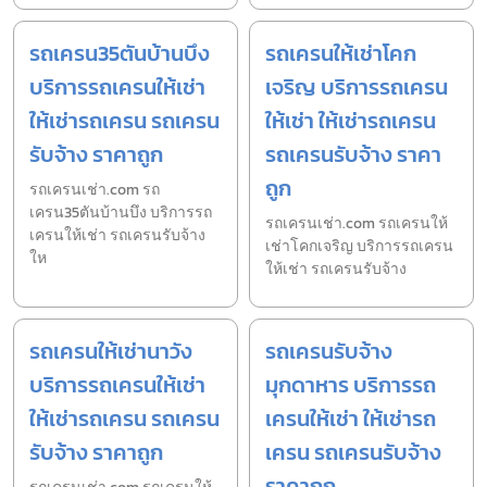
รถเครน35ตันบ้านบึง
รถเครนให้เช่าโคก
บริการรถเครนให้เช่า
เจริญ บริการรถเครน
ให้เช่ารถเครน รถเครน
ให้เช่า ให้เช่ารถเครน
รับจ้าง ราคาถูก
รถเครนรับจ้าง ราคา
ถูก
รถเครนเช่า.com รถ
เครน35ตันบ้านบึง บริการรถ
รถเครนเช่า.com รถเครนให้
เครนให้เช่า รถเครนรับจ้าง
เช่าโคกเจริญ บริการรถเครน
ให
ให้เช่า รถเครนรับจ้าง
รถเครนให้เช่านาวัง
รถเครนรับจ้าง
บริการรถเครนให้เช่า
มุกดาหาร บริการรถ
ให้เช่ารถเครน รถเครน
เครนให้เช่า ให้เช่ารถ
รับจ้าง ราคาถูก
เครน รถเครนรับจ้าง
ราคาถูก