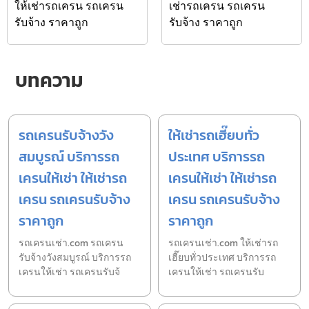
ให้เช่ารถเครน รถเครน
เช่ารถเครน รถเครน
รับจ้าง ราคาถูก
รับจ้าง ราคาถูก
บทความ
รถเครนรับจ้างวัง
ให้เช่ารถเฮี๊ยบทั่ว
สมบูรณ์ บริการรถ
ประเทศ บริการรถ
เครนให้เช่า ให้เช่ารถ
เครนให้เช่า ให้เช่ารถ
เครน รถเครนรับจ้าง
เครน รถเครนรับจ้าง
ราคาถูก
ราคาถูก
รถเครนเช่า.com รถเครน
รถเครนเช่า.com ให้เช่ารถ
รับจ้างวังสมบูรณ์ บริการรถ
เฮี๊ยบทั่วประเทศ บริการรถ
เครนให้เช่า รถเครนรับจ้
เครนให้เช่า รถเครนรับ