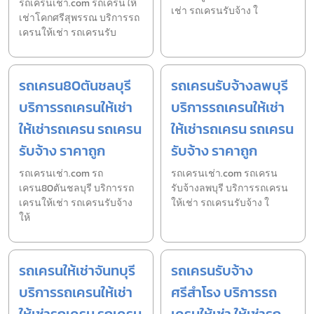
รถเครนเช่า.com รถเครนให้
เช่า รถเครนรับจ้าง ใ
เช่าโคกศรีสุพรรณ บริการรถ
เครนให้เช่า รถเครนรับ
รถเครน80ตันชลบุรี
รถเครนรับจ้างลพบุรี
บริการรถเครนให้เช่า
บริการรถเครนให้เช่า
ให้เช่ารถเครน รถเครน
ให้เช่ารถเครน รถเครน
รับจ้าง ราคาถูก
รับจ้าง ราคาถูก
รถเครนเช่า.com รถ
รถเครนเช่า.com รถเครน
เครน80ตันชลบุรี บริการรถ
รับจ้างลพบุรี บริการรถเครน
เครนให้เช่า รถเครนรับจ้าง
ให้เช่า รถเครนรับจ้าง ใ
ให้
รถเครนให้เช่าจันทบุรี
รถเครนรับจ้าง
บริการรถเครนให้เช่า
ศรีสำโรง บริการรถ
ให้เช่ารถเครน รถเครน
เครนให้เช่า ให้เช่ารถ