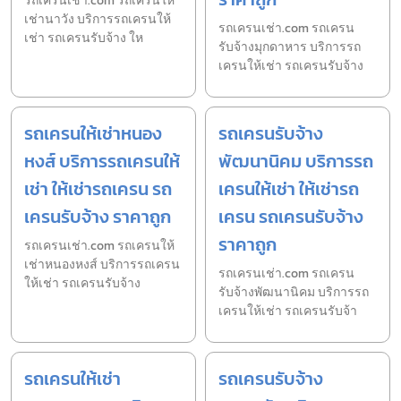
รถเครนเช่า.com รถเครนให้
เช่านาวัง บริการรถเครนให้
รถเครนเช่า.com รถเครน
เช่า รถเครนรับจ้าง ให
รับจ้างมุกดาหาร บริการรถ
เครนให้เช่า รถเครนรับจ้าง
รถเครนให้เช่าหนอง
รถเครนรับจ้าง
หงส์ บริการรถเครนให้
พัฒนานิคม บริการรถ
เช่า ให้เช่ารถเครน รถ
เครนให้เช่า ให้เช่ารถ
เครนรับจ้าง ราคาถูก
เครน รถเครนรับจ้าง
ราคาถูก
รถเครนเช่า.com รถเครนให้
เช่าหนองหงส์ บริการรถเครน
รถเครนเช่า.com รถเครน
ให้เช่า รถเครนรับจ้าง
รับจ้างพัฒนานิคม บริการรถ
เครนให้เช่า รถเครนรับจ้า
รถเครนให้เช่า
รถเครนรับจ้าง