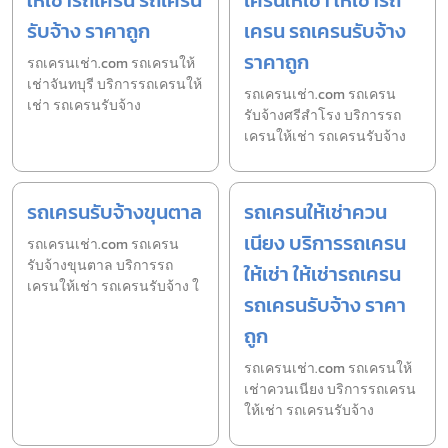
รับจ้าง ราคาถูก
เครน รถเครนรับจ้าง
ราคาถูก
รถเครนเช่า.com รถเครนให้
เช่าจันทบุรี บริการรถเครนให้
รถเครนเช่า.com รถเครน
เช่า รถเครนรับจ้าง
รับจ้างศรีสำโรง บริการรถ
เครนให้เช่า รถเครนรับจ้าง
รถเครนรับจ้างขุนตาล
รถเครนให้เช่าควน
เนียง บริการรถเครน
รถเครนเช่า.com รถเครน
รับจ้างขุนตาล บริการรถ
ให้เช่า ให้เช่ารถเครน
เครนให้เช่า รถเครนรับจ้าง ใ
รถเครนรับจ้าง ราคา
ถูก
รถเครนเช่า.com รถเครนให้
เช่าควนเนียง บริการรถเครน
ให้เช่า รถเครนรับจ้าง