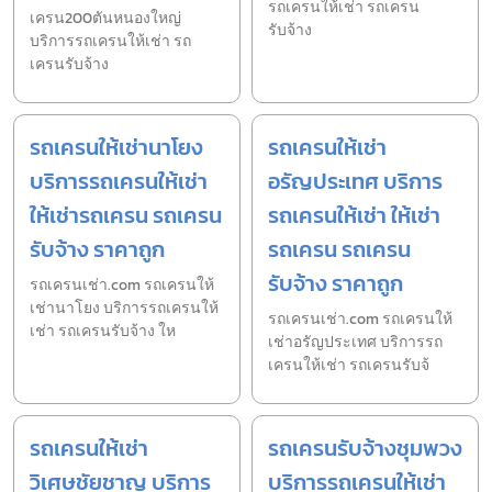
รถเครนให้เช่า รถเครน
เครน200ตันหนองใหญ่
รับจ้าง
บริการรถเครนให้เช่า รถ
เครนรับจ้าง
รถเครนให้เช่านาโยง
รถเครนให้เช่า
บริการรถเครนให้เช่า
อรัญประเทศ บริการ
ให้เช่ารถเครน รถเครน
รถเครนให้เช่า ให้เช่า
รับจ้าง ราคาถูก
รถเครน รถเครน
รับจ้าง ราคาถูก
รถเครนเช่า.com รถเครนให้
เช่านาโยง บริการรถเครนให้
รถเครนเช่า.com รถเครนให้
เช่า รถเครนรับจ้าง ให
เช่าอรัญประเทศ บริการรถ
เครนให้เช่า รถเครนรับจ้
รถเครนให้เช่า
รถเครนรับจ้างชุมพวง
วิเศษชัยชาญ บริการ
บริการรถเครนให้เช่า