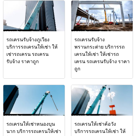
รถเครนรับจ้างภูเวียง
รถเครนรับจ้าง
บริการรถเครนให้เช่า ให้
พรานกระต่าย บริการรถ
เช่ารถเครน รถเครน
เครนให้เช่า ให้เช่ารถ
รับจ้าง ราคาถูก
เครน รถเครนรับจ้าง ราคา
ถูก
รถเครนให้เช่าหนองบุน
รถเครนให้เช่าค้อวัง
นาก บริการรถเครนให้เช่า
บริการรถเครนให้เช่า ให้