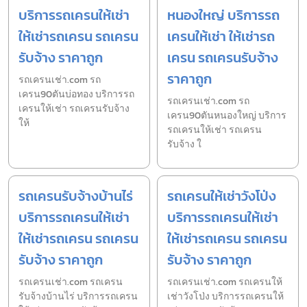
บริการรถเครนให้เช่า
หนองใหญ่ บริการรถ
ให้เช่ารถเครน รถเครน
เครนให้เช่า ให้เช่ารถ
รับจ้าง ราคาถูก
เครน รถเครนรับจ้าง
ราคาถูก
รถเครนเช่า.com รถ
เครน90ตันบ่อทอง บริการรถ
รถเครนเช่า.com รถ
เครนให้เช่า รถเครนรับจ้าง
เครน90ตันหนองใหญ่ บริการ
ให้
รถเครนให้เช่า รถเครน
รับจ้าง ใ
รถเครนรับจ้างบ้านไร่
รถเครนให้เช่าวังโป่ง
บริการรถเครนให้เช่า
บริการรถเครนให้เช่า
ให้เช่ารถเครน รถเครน
ให้เช่ารถเครน รถเครน
รับจ้าง ราคาถูก
รับจ้าง ราคาถูก
รถเครนเช่า.com รถเครน
รถเครนเช่า.com รถเครนให้
รับจ้างบ้านไร่ บริการรถเครน
เช่าวังโป่ง บริการรถเครนให้