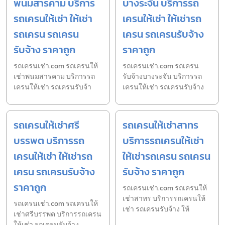
พนมสารคาม บริการ
บางระจัน บริการรถ
รถเครนให้เช่า ให้เช่า
เครนให้เช่า ให้เช่ารถ
รถเครน รถเครน
เครน รถเครนรับจ้าง
รับจ้าง ราคาถูก
ราคาถูก
รถเครนเช่า.com รถเครนให้
รถเครนเช่า.com รถเครน
เช่าพนมสารคาม บริการรถ
รับจ้างบางระจัน บริการรถ
เครนให้เช่า รถเครนรับจ้า
เครนให้เช่า รถเครนรับจ้าง
รถเครนให้เช่าศรี
รถเครนให้เช่าสาทร
บรรพต บริการรถ
บริการรถเครนให้เช่า
เครนให้เช่า ให้เช่ารถ
ให้เช่ารถเครน รถเครน
เครน รถเครนรับจ้าง
รับจ้าง ราคาถูก
ราคาถูก
รถเครนเช่า.com รถเครนให้
เช่าสาทร บริการรถเครนให้
รถเครนเช่า.com รถเครนให้
เช่า รถเครนรับจ้าง ให้
เช่าศรีบรรพต บริการรถเครน
ให้เช่า รถเครนรับจ้าง