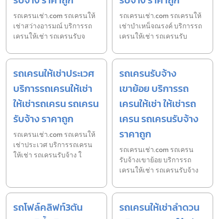
รถเครนเช่า.com รถเครนให้
รถเครนเช่า.com รถเครนให้
เช่าสว่างอารมณ์ บริการรถ
เช่าบำเหน็จณรงค์ บริการรถ
เครนให้เช่า รถเครนรับจ
เครนให้เช่า รถเครนรับ
รถเครนให้เช่าประเวศ
รถเครนรับจ้าง
บริการรถเครนให้เช่า
เขาย้อย บริการรถ
ให้เช่ารถเครน รถเครน
เครนให้เช่า ให้เช่ารถ
รับจ้าง ราคาถูก
เครน รถเครนรับจ้าง
ราคาถูก
รถเครนเช่า.com รถเครนให้
เช่าประเวศ บริการรถเครน
รถเครนเช่า.com รถเครน
ให้เช่า รถเครนรับจ้าง ใ
รับจ้างเขาย้อย บริการรถ
เครนให้เช่า รถเครนรับจ้าง
รถโฟล์คลิฟท์3ตัน
รถเครนให้เช่าลำดวน