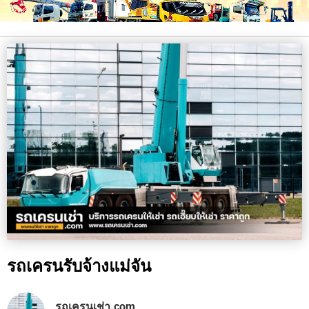
รถเครนรับจ้างแม่จัน
รถเครนเช่า.com