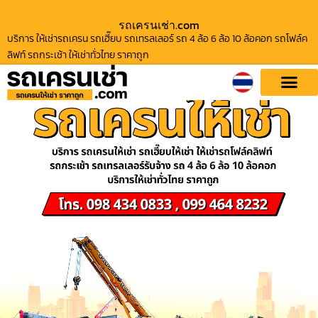
รถเครนเช่า.com
บริการ ให้เช่ารถเครน รถเฮี๊ยบ รถเทรลเลอร์ รถ 4 ล้อ 6 ล้อ 10 ล้อคอก รถโฟล์ค
ลิฟท์ รถกระเช้า ให้เช่าทั่วไทย ราคาถูก