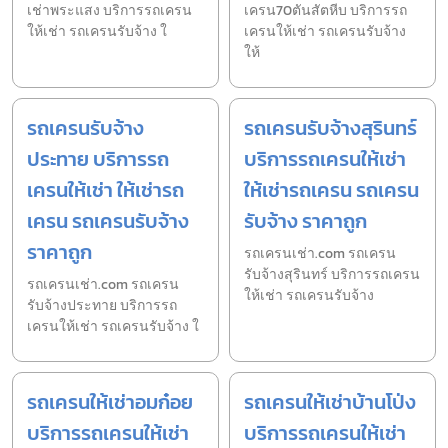
เช่าพระแสง บริการรถเครน
เครน70ตันสัตหีบ บริการรถ
ให้เช่า รถเครนรับจ้าง ใ
เครนให้เช่า รถเครนรับจ้าง
ให้
รถเครนรับจ้าง
รถเครนรับจ้างสุรินทร์
ประทาย บริการรถ
บริการรถเครนให้เช่า
เครนให้เช่า ให้เช่ารถ
ให้เช่ารถเครน รถเครน
เครน รถเครนรับจ้าง
รับจ้าง ราคาถูก
ราคาถูก
รถเครนเช่า.com รถเครน
รับจ้างสุรินทร์ บริการรถเครน
รถเครนเช่า.com รถเครน
ให้เช่า รถเครนรับจ้าง
รับจ้างประทาย บริการรถ
เครนให้เช่า รถเครนรับจ้าง ใ
รถเครนให้เช่าอมก๋อย
รถเครนให้เช่าบ้านโป่ง
บริการรถเครนให้เช่า
บริการรถเครนให้เช่า