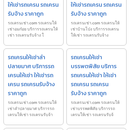
ให้เช่ารถเครน รถเครน
ให้เช่ารถเครน รถเครน
รับจ้าง ราคาถูก
รับจ้าง ราคาถูก
รถเครนเช่า.com รถเครนให้
รถเครนเช่า.com รถเครนให้
เช่าอมก๋อย บริการรถเครนให้
เช่าบ้านโป่ง บริการรถเครน
เช่า รถเครนรับจ้าง ใ
ให้เช่า รถเครนรับจ้าง
รถเครนให้เช่าลำ
รถเครนให้เช่า
ปลายมาศ บริการรถ
บรรพตพิสัย บริการ
เครนให้เช่า ให้เช่ารถ
รถเครนให้เช่า ให้เช่า
เครน รถเครนรับจ้าง
รถเครน รถเครน
ราคาถูก
รับจ้าง ราคาถูก
รถเครนเช่า.com รถเครนให้
รถเครนเช่า.com รถเครนให้
เช่าลำปลายมาศ บริการรถ
เช่าบรรพตพิสัย บริการรถ
เครนให้เช่า รถเครนรับจ้า
เครนให้เช่า รถเครนรับจ้