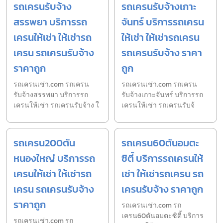
รถเครนรับจ้าง
รถเครนรับจ้างเกาะ
สรรพยา บริการรถ
จันทร์ บริการรถเครน
เครนให้เช่า ให้เช่ารถ
ให้เช่า ให้เช่ารถเครน
เครน รถเครนรับจ้าง
รถเครนรับจ้าง ราคา
ราคาถูก
ถูก
รถเครนเช่า.com รถเครน
รถเครนเช่า.com รถเครน
รับจ้างสรรพยา บริการรถ
รับจ้างเกาะจันทร์ บริการรถ
เครนให้เช่า รถเครนรับจ้าง ใ
เครนให้เช่า รถเครนรับจ้
รถเครน200ตัน
รถเครน60ตันอมตะ
หนองใหญ่ บริการรถ
ซิตี้ บริการรถเครนให้
เครนให้เช่า ให้เช่ารถ
เช่า ให้เช่ารถเครน รถ
เครน รถเครนรับจ้าง
เครนรับจ้าง ราคาถูก
ราคาถูก
รถเครนเช่า.com รถ
เครน60ตันอมตะซิตี้ บริการ
รถเครนเช่า.com รถ