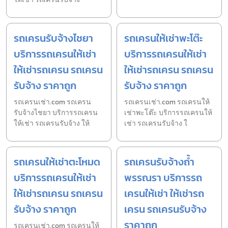
รถเครนรับจ้างไชยา
รถเครนให้เช่าพะโต๊ะ
บริการรถเครนให้เช่า
บริการรถเครนให้เช่า
ให้เช่ารถเครน รถเครน
ให้เช่ารถเครน รถเครน
รับจ้าง ราคาถูก
รับจ้าง ราคาถูก
รถเครนเช่า.com รถเครน
รถเครนเช่า.com รถเครนให้
รับจ้างไชยา บริการรถเครน
เช่าพะโต๊ะ บริการรถเครนให้
ให้เช่า รถเครนรับจ้าง ให้
เช่า รถเครนรับจ้าง ใ
รถเครนให้เช่าตะโหมด
รถเครนรับจ้างถ้ำ
บริการรถเครนให้เช่า
พรรณรา บริการรถ
ให้เช่ารถเครน รถเครน
เครนให้เช่า ให้เช่ารถ
รับจ้าง ราคาถูก
เครน รถเครนรับจ้าง
ราคาถูก
รถเครนเช่า.com รถเครนให้