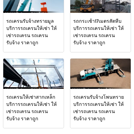
รถเครนรับจ้างทรายมูล
รถกระเช้า17เมตรสัตหีบ
บริการรถเครนให้เช่า ให้
บริการรถเครนให้เช่า ให้
เช่ารถเครน รถเครน
เช่ารถเครน รถเครน
รับจ้าง ราคาถูก
รับจ้าง ราคาถูก
รถเครนให้เช่าสากเหล็ก
รถเครนรับจ้างโพนทราย
บริการรถเครนให้เช่า ให้
บริการรถเครนให้เช่า ให้
เช่ารถเครน รถเครน
เช่ารถเครน รถเครน
รับจ้าง ราคาถูก
รับจ้าง ราคาถูก