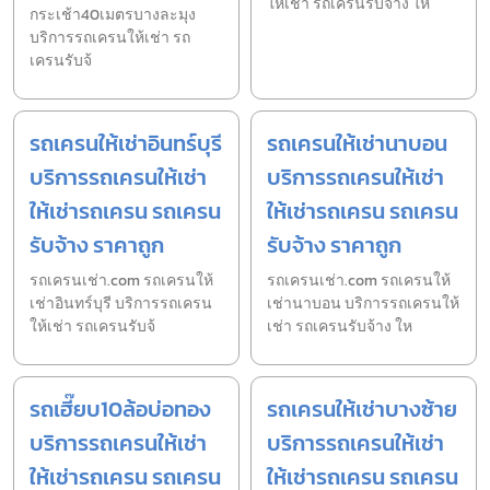
ให้เช่า รถเครนรับจ้าง ให
กระเช้า40เมตรบางละมุง
บริการรถเครนให้เช่า รถ
เครนรับจ้
รถเครนให้เช่าอินทร์บุรี
รถเครนให้เช่านาบอน
บริการรถเครนให้เช่า
บริการรถเครนให้เช่า
ให้เช่ารถเครน รถเครน
ให้เช่ารถเครน รถเครน
รับจ้าง ราคาถูก
รับจ้าง ราคาถูก
รถเครนเช่า.com รถเครนให้
รถเครนเช่า.com รถเครนให้
เช่าอินทร์บุรี บริการรถเครน
เช่านาบอน บริการรถเครนให้
ให้เช่า รถเครนรับจ้
เช่า รถเครนรับจ้าง ให
รถเฮี๊ยบ10ล้อบ่อทอง
รถเครนให้เช่าบางซ้าย
บริการรถเครนให้เช่า
บริการรถเครนให้เช่า
ให้เช่ารถเครน รถเครน
ให้เช่ารถเครน รถเครน