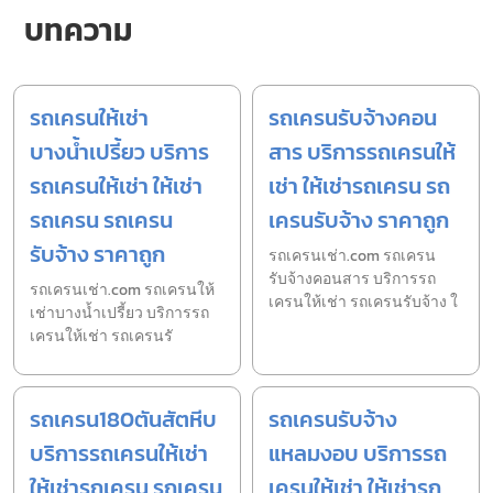
บทความ
รถเครนให้เช่า
รถเครนรับจ้างคอน
บางน้ำเปรี้ยว บริการ
สาร บริการรถเครนให้
รถเครนให้เช่า ให้เช่า
เช่า ให้เช่ารถเครน รถ
รถเครน รถเครน
เครนรับจ้าง ราคาถูก
รับจ้าง ราคาถูก
รถเครนเช่า.com รถเครน
รับจ้างคอนสาร บริการรถ
รถเครนเช่า.com รถเครนให้
เครนให้เช่า รถเครนรับจ้าง ใ
เช่าบางน้ำเปรี้ยว บริการรถ
เครนให้เช่า รถเครนรั
รถเครน180ตันสัตหีบ
รถเครนรับจ้าง
บริการรถเครนให้เช่า
แหลมงอบ บริการรถ
ให้เช่ารถเครน รถเครน
เครนให้เช่า ให้เช่ารถ