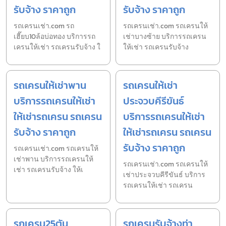
รับจ้าง ราคาถูก
รับจ้าง ราคาถูก
รถเครนเช่า.com รถ
รถเครนเช่า.com รถเครนให้
เฮี๊ยบ10ล้อบ่อทอง บริการรถ
เช่าบางซ้าย บริการรถเครน
เครนให้เช่า รถเครนรับจ้าง ใ
ให้เช่า รถเครนรับจ้าง
รถเครนให้เช่าพาน
รถเครนให้เช่า
บริการรถเครนให้เช่า
ประจวบคีรีขันธ์
ให้เช่ารถเครน รถเครน
บริการรถเครนให้เช่า
รับจ้าง ราคาถูก
ให้เช่ารถเครน รถเครน
รับจ้าง ราคาถูก
รถเครนเช่า.com รถเครนให้
เช่าพาน บริการรถเครนให้
รถเครนเช่า.com รถเครนให้
เช่า รถเครนรับจ้าง ให้เ
เช่าประจวบคีรีขันธ์ บริการ
รถเครนให้เช่า รถเครน
รถเครน25ตัน
รถเครนรับจ้างท่า