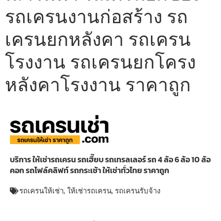
รถเครนงานก่อสร้าง รถ
เครนยกหลังคา รถเครน
โรงงาน รถเครนยกโครง
หลังคาโรงงาน ราคาถูก
บริการ ให้เช่ารถเครน รถเฮี๊ยบ รถเทรลเลอร์ รถ 4 ล้อ 6 ล้อ 10 ล้อ
คอก รถโฟล์คลิฟท์ รถกระเช้า ให้เช่าทั่วไทย ราคาถูก
รถเครนให้เช่า
,
ให้เช่ารถเครน
,
รถเครนรับจ้าง