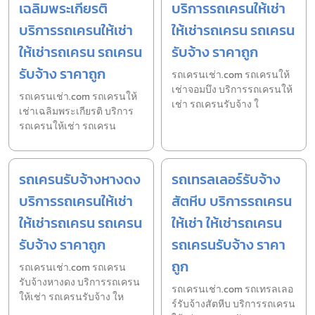
เฉลิมพระเกียรติ
บริการรถเครนให้เช่า
บริการรถเครนให้เช่า
ให้เช่ารถเครน รถเครน
ให้เช่ารถเครน รถเครน
รับจ้าง ราคาถูก
รับจ้าง ราคาถูก
รถเครนเช่า.com รถเครนให้
เช่าจอมบึง บริการรถเครนให้
รถเครนเช่า.com รถเครนให้
เช่า รถเครนรับจ้าง ใ
เช่าเฉลิมพระเกียรติ บริการ
รถเครนให้เช่า รถเครน
รถเครนรับจ้างหางดง
รถเทรลเลอร์รับจ้าง
บริการรถเครนให้เช่า
สัตหีบ บริการรถเครน
ให้เช่ารถเครน รถเครน
ให้เช่า ให้เช่ารถเครน
รับจ้าง ราคาถูก
รถเครนรับจ้าง ราคา
ถูก
รถเครนเช่า.com รถเครน
รับจ้างหางดง บริการรถเครน
รถเครนเช่า.com รถเทรลเลอ
ให้เช่า รถเครนรับจ้าง ให
ร์รับจ้างสัตหีบ บริการรถเครน