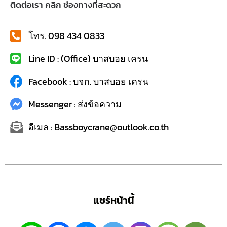
ติดต่อเรา คลิก ช่องทางที่สะดวก
โทร. 098 434 0833
Line ID : (Office) บาสบอย เครน
Facebook : บจก. บาสบอย เครน
Messenger : ส่งข้อความ
อีเมล : Bassboycrane@outlook.co.th
แชร์หน้านี้