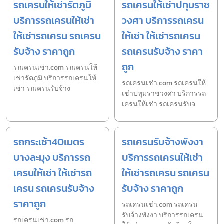
รถเครนให้เช่ารัตภูมิ
รถเครนให้เช่าปทุมราช
บริการรถเครนให้เช่า
วงศา บริการรถเครน
ให้เช่ารถเครน รถเครน
ให้เช่า ให้เช่ารถเครน
รับจ้าง ราคาถูก
รถเครนรับจ้าง ราคา
ถูก
รถเครนเช่า.com รถเครนให้
เช่ารัตภูมิ บริการรถเครนให้
รถเครนเช่า.com รถเครนให้
เช่า รถเครนรับจ้าง
เช่าปทุมราชวงศา บริการรถ
เครนให้เช่า รถเครนรับจ
รถกระเช้า40เมตร
รถเครนรับจ้างพังงา
บางละมุง บริการรถ
บริการรถเครนให้เช่า
เครนให้เช่า ให้เช่ารถ
ให้เช่ารถเครน รถเครน
เครน รถเครนรับจ้าง
รับจ้าง ราคาถูก
ราคาถูก
รถเครนเช่า.com รถเครน
รับจ้างพังงา บริการรถเครน
รถเครนเช่า.com รถ