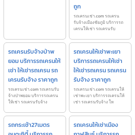
ถูก
รถเครนเช่า.com รถเครน
รับจ้างเมืองชัยภูมิ บริการรถ
เครนให้เช่า รถเครนรับ
รถเครนรับจ้างป่าพ
รถเครนให้เช่าพะเยา
ยอม บริการรถเครนให้
บริการรถเครนให้เช่า
เช่า ให้เช่ารถเครน รถ
ให้เช่ารถเครน รถเครน
เครนรับจ้าง ราคาถูก
รับจ้าง ราคาถูก
รถเครนเช่า.com รถเครนรับ
รถเครนเช่า.com รถเครนให้
จ้างป่าพยอม บริการรถเครน
เช่าพะเยา บริการรถเครนให้
ให้เช่า รถเครนรับจ้าง
เช่า รถเครนรับจ้าง ให
รถกระเช้า27เมตร
รถเครนให้เช่าเมือง
อมตะซิตี้ บริการรถ
กาฬสินธ์ บริการรถ