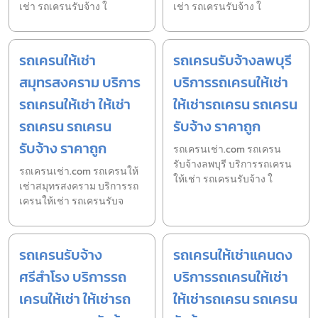
เช่า รถเครนรับจ้าง ใ
เช่า รถเครนรับจ้าง ใ
รถเครนให้เช่า
รถเครนรับจ้างลพบุรี
สมุทรสงคราม บริการ
บริการรถเครนให้เช่า
รถเครนให้เช่า ให้เช่า
ให้เช่ารถเครน รถเครน
รถเครน รถเครน
รับจ้าง ราคาถูก
รับจ้าง ราคาถูก
รถเครนเช่า.com รถเครน
รับจ้างลพบุรี บริการรถเครน
รถเครนเช่า.com รถเครนให้
ให้เช่า รถเครนรับจ้าง ใ
เช่าสมุทรสงคราม บริการรถ
เครนให้เช่า รถเครนรับจ
รถเครนรับจ้าง
รถเครนให้เช่าแคนดง
ศรีสำโรง บริการรถ
บริการรถเครนให้เช่า
เครนให้เช่า ให้เช่ารถ
ให้เช่ารถเครน รถเครน