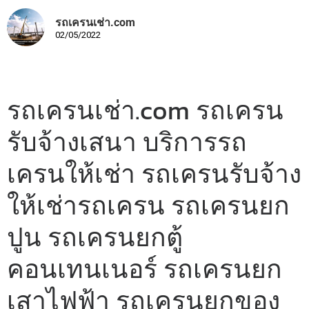
รถเครนเช่า.com
02/05/2022
รถเครนเช่า.com รถเครน
รับจ้างเสนา บริการรถ
เครนให้เช่า รถเครนรับจ้าง
ให้เช่ารถเครน รถเครนยก
ปูน รถเครนยกตู้
คอนเทนเนอร์ รถเครนยก
เสาไฟฟ้า รถเครนยกของ