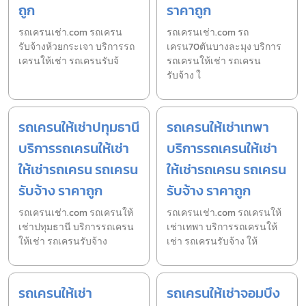
ถูก
ราคาถูก
รถเครนเช่า.com รถเครน
รถเครนเช่า.com รถ
รับจ้างห้วยกระเจา บริการรถ
เครน70ตันบางละมุง บริการ
เครนให้เช่า รถเครนรับจ้
รถเครนให้เช่า รถเครน
รับจ้าง ใ
รถเครนให้เช่าปทุมธานี
รถเครนให้เช่าเทพา
บริการรถเครนให้เช่า
บริการรถเครนให้เช่า
ให้เช่ารถเครน รถเครน
ให้เช่ารถเครน รถเครน
รับจ้าง ราคาถูก
รับจ้าง ราคาถูก
รถเครนเช่า.com รถเครนให้
รถเครนเช่า.com รถเครนให้
เช่าปทุมธานี บริการรถเครน
เช่าเทพา บริการรถเครนให้
ให้เช่า รถเครนรับจ้าง
เช่า รถเครนรับจ้าง ให้
รถเครนให้เช่า
รถเครนให้เช่าจอมบึง