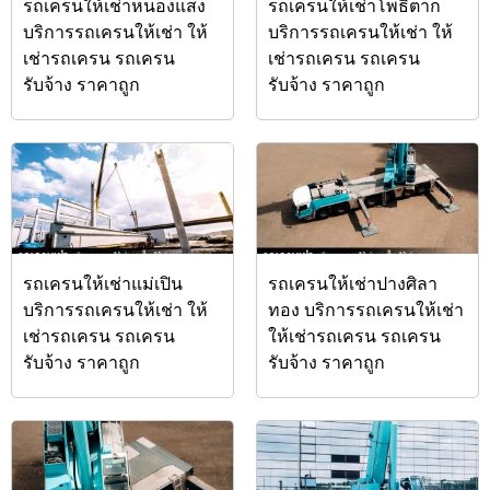
รถเครนให้เช่าหนองแสง
รถเครนให้เช่าโพธิ์ตาก
บริการรถเครนให้เช่า ให้
บริการรถเครนให้เช่า ให้
เช่ารถเครน รถเครน
เช่ารถเครน รถเครน
รับจ้าง ราคาถูก
รับจ้าง ราคาถูก
รถเครนให้เช่าแม่เปิน
รถเครนให้เช่าปางศิลา
บริการรถเครนให้เช่า ให้
ทอง บริการรถเครนให้เช่า
เช่ารถเครน รถเครน
ให้เช่ารถเครน รถเครน
รับจ้าง ราคาถูก
รับจ้าง ราคาถูก