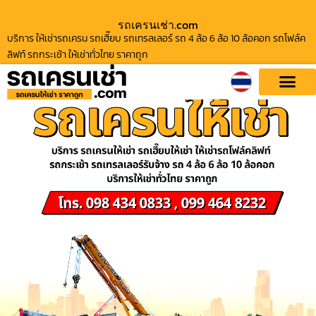
รถเครนเช่า.com
บริการ ให้เช่ารถเครน รถเฮี๊ยบ รถเทรลเลอร์ รถ 4 ล้อ 6 ล้อ 10 ล้อคอก รถโฟล์ค
ลิฟท์ รถกระเช้า ให้เช่าทั่วไทย ราคาถูก