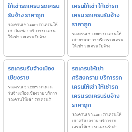
ให้เช่ารถเครน รถเครน
เครนให้เช่า ให้เช่ารถ
รับจ้าง ราคาถูก
เครน รถเครนรับจ้าง
ราคาถูก
รถเครนเช่า.com รถเครนให้
เช่าวัดเพลง บริการรถเครน
รถเครนเช่า.com รถเครนให้
ให้เช่า รถเครนรับจ้าง
เช่ายานนาวา บริการรถเครน
ให้เช่า รถเครนรับจ้าง
รถเครนรับจ้างเมือง
รถเครนให้เช่า
เชียงราย
ศรีสงคราม บริการรถ
เครนให้เช่า ให้เช่ารถ
รถเครนเช่า.com รถเครน
รับจ้างเมืองเชียงราย บริการ
เครน รถเครนรับจ้าง
รถเครนให้เช่า รถเครนรั
ราคาถูก
รถเครนเช่า.com รถเครนให้
เช่าศรีสงคราม บริการรถ
เครนให้เช่า รถเครนรับจ้า