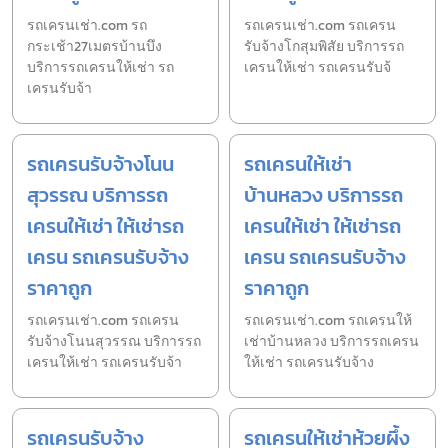
รถเครนเช่า.com รถ
รถเครนเช่า.com รถเครน
กระเช้า27เมตรบ้านบึง
รับจ้างโกสุมพิสัย บริการรถ
บริการรถเครนให้เช่า รถ
เครนให้เช่า รถเครนรับจ้
เครนรับจ้า
รถเครนรับจ้างโนน
รถเครนให้เช่า
สุวรรณ บริการรถ
บ้านหลวง บริการรถ
เครนให้เช่า ให้เช่ารถ
เครนให้เช่า ให้เช่ารถ
เครน รถเครนรับจ้าง
เครน รถเครนรับจ้าง
ราคาถูก
ราคาถูก
รถเครนเช่า.com รถเครน
รถเครนเช่า.com รถเครนให้
รับจ้างโนนสุวรรณ บริการรถ
เช่าบ้านหลวง บริการรถเครน
เครนให้เช่า รถเครนรับจ้า
ให้เช่า รถเครนรับจ้าง
รถเครนรับจ้าง
รถเครนให้เช่าห้วยผึ้ง