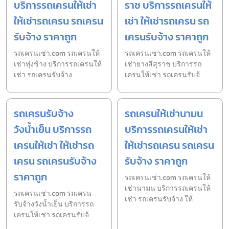
บริการรถเครนให้เช่า
ราช บริการรถเครนให้
ให้เช่ารถเครน รถเครน
เช่า ให้เช่ารถเครน รถ
รับจ้าง ราคาถูก
เครนรับจ้าง ราคาถูก
รถเครนเช่า.com รถเครนให้
รถเครนเช่า.com รถเครนให้
เช่าทุ่งช้าง บริการรถเครนให้
เช่ายางสีสุราช บริการรถ
เช่า รถเครนรับจ้าง
เครนให้เช่า รถเครนรับจ้
รถเครนรับจ้าง
รถเครนให้เช่านามน
วังน้ำเย็น บริการรถ
บริการรถเครนให้เช่า
เครนให้เช่า ให้เช่ารถ
ให้เช่ารถเครน รถเครน
เครน รถเครนรับจ้าง
รับจ้าง ราคาถูก
ราคาถูก
รถเครนเช่า.com รถเครนให้
เช่านามน บริการรถเครนให้
รถเครนเช่า.com รถเครน
เช่า รถเครนรับจ้าง ให้
รับจ้างวังน้ำเย็น บริการรถ
เครนให้เช่า รถเครนรับจ้