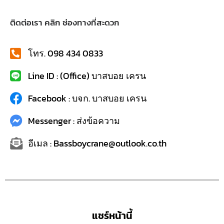
ติดต่อเรา คลิก ช่องทางที่สะดวก
โทร. 098 434 0833
Line ID : (Office) บาสบอย เครน
Facebook : บจก. บาสบอย เครน
Messenger : ส่งข้อความ
อีเมล : Bassboycrane@outlook.co.th
แชร์หน้านี้