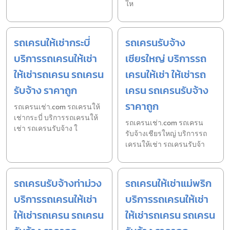
ให
รถเครนให้เช่ากระบี่
รถเครนรับจ้าง
บริการรถเครนให้เช่า
เชียรใหญ่ บริการรถ
ให้เช่ารถเครน รถเครน
เครนให้เช่า ให้เช่ารถ
รับจ้าง ราคาถูก
เครน รถเครนรับจ้าง
ราคาถูก
รถเครนเช่า.com รถเครนให้
เช่ากระบี่ บริการรถเครนให้
รถเครนเช่า.com รถเครน
เช่า รถเครนรับจ้าง ใ
รับจ้างเชียรใหญ่ บริการรถ
เครนให้เช่า รถเครนรับจ้า
รถเครนรับจ้างท่าม่วง
รถเครนให้เช่าแม่พริก
บริการรถเครนให้เช่า
บริการรถเครนให้เช่า
ให้เช่ารถเครน รถเครน
ให้เช่ารถเครน รถเครน