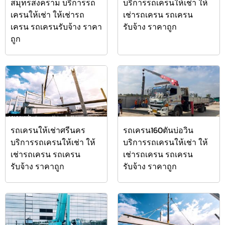
สมุทรสงคราม บริการรถ
บริการรถเครนให้เช่า ให้
เครนให้เช่า ให้เช่ารถ
เช่ารถเครน รถเครน
เครน รถเครนรับจ้าง ราคา
รับจ้าง ราคาถูก
ถูก
รถเครนให้เช่าศรีนคร
รถเครน160ตันบ่อวิน
บริการรถเครนให้เช่า ให้
บริการรถเครนให้เช่า ให้
เช่ารถเครน รถเครน
เช่ารถเครน รถเครน
รับจ้าง ราคาถูก
รับจ้าง ราคาถูก