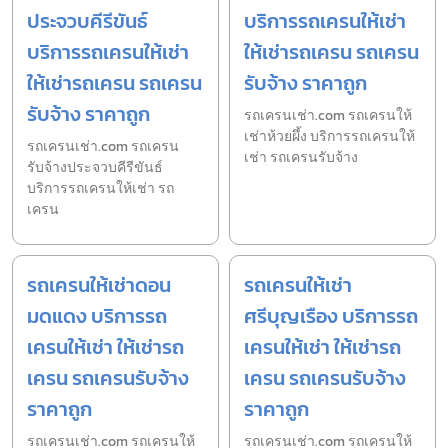
ประจวบคีรีขันธ์
บริการรถเครนให้เช่า
บริการรถเครนให้เช่า
ให้เช่ารถเครน รถเครน
ให้เช่ารถเครน รถเครน
รับจ้าง ราคาถูก
รับจ้าง ราคาถูก
รถเครนเช่า.com รถเครนให้
เช่าห้วยผึ้ง บริการรถเครนให้
รถเครนเช่า.com รถเครน
เช่า รถเครนรับจ้าง
รับจ้างประจวบคีรีขันธ์
บริการรถเครนให้เช่า รถ
เครน
รถเครนให้เช่าดอน
รถเครนให้เช่า
มดแดง บริการรถ
ศรีบุญเรือง บริการรถ
เครนให้เช่า ให้เช่ารถ
เครนให้เช่า ให้เช่ารถ
เครน รถเครนรับจ้าง
เครน รถเครนรับจ้าง
ราคาถูก
ราคาถูก
รถเครนเช่า.com รถเครนให้
รถเครนเช่า.com รถเครนให้