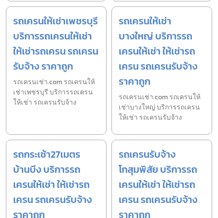
รถเครนให้เช่าเพชรบุรี
รถเครนให้เช่า
บริการรถเครนให้เช่า
บางใหญ่ บริการรถ
ให้เช่ารถเครน รถเครน
เครนให้เช่า ให้เช่ารถ
รับจ้าง ราคาถูก
เครน รถเครนรับจ้าง
ราคาถูก
รถเครนเช่า.com รถเครนให้
เช่าเพชรบุรี บริการรถเครน
รถเครนเช่า.com รถเครนให้
ให้เช่า รถเครนรับจ้าง
เช่าบางใหญ่ บริการรถเครน
ให้เช่า รถเครนรับจ้าง
รถกระเช้า27เมตร
รถเครนรับจ้าง
บ้านบึง บริการรถ
โกสุมพิสัย บริการรถ
เครนให้เช่า ให้เช่ารถ
เครนให้เช่า ให้เช่ารถ
เครน รถเครนรับจ้าง
เครน รถเครนรับจ้าง
ราคาถูก
ราคาถูก