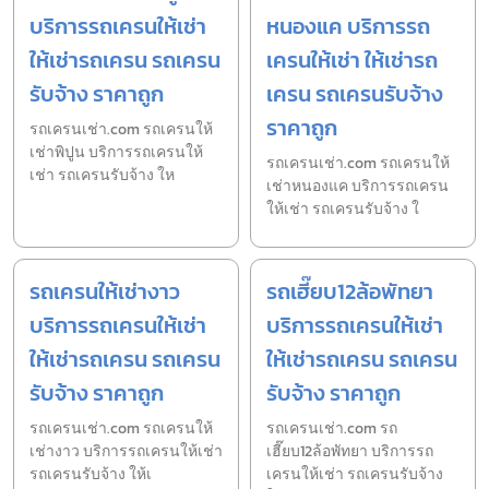
บริการรถเครนให้เช่า
หนองแค บริการรถ
ให้เช่ารถเครน รถเครน
เครนให้เช่า ให้เช่ารถ
รับจ้าง ราคาถูก
เครน รถเครนรับจ้าง
ราคาถูก
รถเครนเช่า.com รถเครนให้
เช่าพิปูน บริการรถเครนให้
รถเครนเช่า.com รถเครนให้
เช่า รถเครนรับจ้าง ให
เช่าหนองแค บริการรถเครน
ให้เช่า รถเครนรับจ้าง ใ
รถเครนให้เช่างาว
รถเฮี๊ยบ12ล้อพัทยา
บริการรถเครนให้เช่า
บริการรถเครนให้เช่า
ให้เช่ารถเครน รถเครน
ให้เช่ารถเครน รถเครน
รับจ้าง ราคาถูก
รับจ้าง ราคาถูก
รถเครนเช่า.com รถเครนให้
รถเครนเช่า.com รถ
เช่างาว บริการรถเครนให้เช่า
เฮี๊ยบ12ล้อพัทยา บริการรถ
รถเครนรับจ้าง ให้เ
เครนให้เช่า รถเครนรับจ้าง