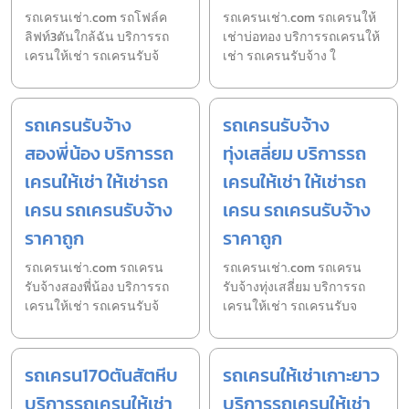
รถเครนเช่า.com รถโฟล์ค
รถเครนเช่า.com รถเครนให้
ลิฟท์3ตันใกล้ฉัน บริการรถ
เช่าบ่อทอง บริการรถเครนให้
เครนให้เช่า รถเครนรับจ้
เช่า รถเครนรับจ้าง ใ
รถเครนรับจ้าง
รถเครนรับจ้าง
สองพี่น้อง บริการรถ
ทุ่งเสลี่ยม บริการรถ
เครนให้เช่า ให้เช่ารถ
เครนให้เช่า ให้เช่ารถ
เครน รถเครนรับจ้าง
เครน รถเครนรับจ้าง
ราคาถูก
ราคาถูก
รถเครนเช่า.com รถเครน
รถเครนเช่า.com รถเครน
รับจ้างสองพี่น้อง บริการรถ
รับจ้างทุ่งเสลี่ยม บริการรถ
เครนให้เช่า รถเครนรับจ้
เครนให้เช่า รถเครนรับจ
รถเครน170ตันสัตหีบ
รถเครนให้เช่าเกาะยาว
บริการรถเครนให้เช่า
บริการรถเครนให้เช่า