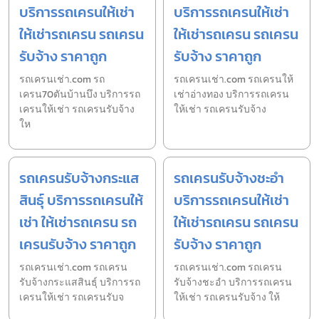
บริการรถเครนให้เช่า
บริการรถเครนให้เช่า
ให้เช่ารถเครน รถเครน
ให้เช่ารถเครน รถเครน
รับจ้าง ราคาถูก
รับจ้าง ราคาถูก
รถเครนเช่า.com รถ
รถเครนเช่า.com รถเครนให้
เครน70ตันบ้านบึง บริการรถ
เช่าอ่างทอง บริการรถเครน
เครนให้เช่า รถเครนรับจ้าง
ให้เช่า รถเครนรับจ้าง
ให
รถเครนรับจ้างกระแส
รถเครนรับจ้างชะอำ
สินธุ์ บริการรถเครนให้
บริการรถเครนให้เช่า
เช่า ให้เช่ารถเครน รถ
ให้เช่ารถเครน รถเครน
เครนรับจ้าง ราคาถูก
รับจ้าง ราคาถูก
รถเครนเช่า.com รถเครน
รถเครนเช่า.com รถเครน
รับจ้างกระแสสินธุ์ บริการรถ
รับจ้างชะอำ บริการรถเครน
เครนให้เช่า รถเครนรับจ
ให้เช่า รถเครนรับจ้าง ให้