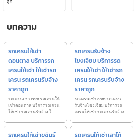
ถูก
บทความ
รถเครนให้เช่า
รถเครนรับจ้าง
ดอนตาล บริการรถ
โขงเจียม บริการรถ
เครนให้เช่า ให้เช่ารถ
เครนให้เช่า ให้เช่ารถ
เครน รถเครนรับจ้าง
เครน รถเครนรับจ้าง
ราคาถูก
ราคาถูก
รถเครนเช่า.com รถเครนให้
รถเครนเช่า.com รถเครน
เช่าดอนตาล บริการรถเครน
รับจ้างโขงเจียม บริการรถ
ให้เช่า รถเครนรับจ้าง ใ
เครนให้เช่า รถเครนรับจ้าง
รถเครนให้เช่าขุขันธ์
รถเครนให้เช่าเสาไห้