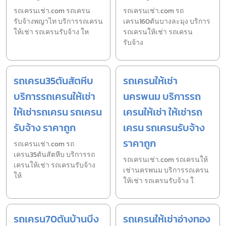
รถเครนเช่า.com รถเครน
รถเครนเช่า.com รถ
รับจ้างพญาไท บริการรถเครน
เครน160ตันบางละมุง บริการ
ให้เช่า รถเครนรับจ้าง ให
รถเครนให้เช่า รถเครน
รับจ้าง
รถเครน35ตันสัตหีบ
รถเครนให้เช่า
บริการรถเครนให้เช่า
นครพนม บริการรถ
ให้เช่ารถเครน รถเครน
เครนให้เช่า ให้เช่ารถ
รับจ้าง ราคาถูก
เครน รถเครนรับจ้าง
ราคาถูก
รถเครนเช่า.com รถ
เครน35ตันสัตหีบ บริการรถ
รถเครนเช่า.com รถเครนให้
เครนให้เช่า รถเครนรับจ้าง
เช่านครพนม บริการรถเครน
ให้
ให้เช่า รถเครนรับจ้าง ใ
รถเครน70ตันบ้านบึง
รถเครนให้เช่าอ่างทอง