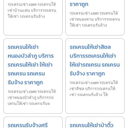
ราคาถูก
รถเครนเช่า.com รถเครนให้
เช่าบ้านแท่น บริการรถเครน
รถเครนเช่า.com รถเครนให้
ให้เช่า รถเครนรับจ้าง
เช่าหนองหาน บริการรถเครน
ให้เช่า รถเครนรับจ้าง
รถเครนให้เช่า
รถเครนให้เช่าสิชล
หนองบัวลำภู บริการ
บริการรถเครนให้เช่า
รถเครนให้เช่า ให้เช่า
ให้เช่ารถเครน รถเครน
รถเครน รถเครน
รับจ้าง ราคาถูก
รับจ้าง ราคาถูก
รถเครนเช่า.com รถเครนให้
เช่าสิชล บริการรถเครนให้
รถเครนเช่า.com รถเครนให้
เช่า รถเครนรับจ้าง ให้
เช่าหนองบัวลำภู บริการรถ
เครนให้เช่า รถเครนรับจ
รถเครนรับจ้างศรี
รถเครนให้เช่าป่าติ้ว