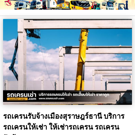
รถเครนรับจ้างเมืองสุราษฎร์ธานี บริการ
รถเครนให้เช่า ให้เช่ารถเครน รถเครน