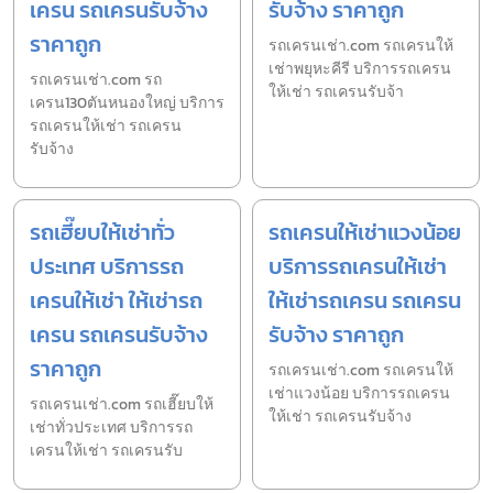
เครน รถเครนรับจ้าง
รับจ้าง ราคาถูก
ราคาถูก
รถเครนเช่า.com รถเครนให้
เช่าพยุหะคีรี บริการรถเครน
รถเครนเช่า.com รถ
ให้เช่า รถเครนรับจ้า
เครน130ตันหนองใหญ่ บริการ
รถเครนให้เช่า รถเครน
รับจ้าง
รถเฮี๊ยบให้เช่าทั่ว
รถเครนให้เช่าแวงน้อย
ประเทศ บริการรถ
บริการรถเครนให้เช่า
เครนให้เช่า ให้เช่ารถ
ให้เช่ารถเครน รถเครน
เครน รถเครนรับจ้าง
รับจ้าง ราคาถูก
ราคาถูก
รถเครนเช่า.com รถเครนให้
เช่าแวงน้อย บริการรถเครน
รถเครนเช่า.com รถเฮี๊ยบให้
ให้เช่า รถเครนรับจ้าง
เช่าทั่วประเทศ บริการรถ
เครนให้เช่า รถเครนรับ