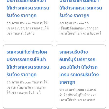
บริการรถเครนให้เช่า
บริการรถเครนให้เช่า
ให้เช่ารถเครน รถเครน
ให้เช่ารถเครน รถเครน
รับจ้าง ราคาถูก
รับจ้าง ราคาถูก
รถเครนเช่า.com รถเครนให้
รถเครนเช่า.com รถ
เช่าสระบุรี บริการรถเครนให้
เฮี๊ยบ12ล้อบ่อทอง บริการรถ
เช่า รถเครนรับจ้าง
เครนให้เช่า รถเครนรับจ้าง ใ
รถเครนให้เช่าไทรโยค
รถเครนรับจ้าง
บริการรถเครนให้เช่า
อินทร์บุรี บริการรถ
ให้เช่ารถเครน รถเครน
เครนให้เช่า ให้เช่ารถ
รับจ้าง ราคาถูก
เครน รถเครนรับจ้าง
ราคาถูก
รถเครนเช่า.com รถเครนให้
เช่าไทรโยค บริการรถเครน
รถเครนเช่า.com รถเครน
ให้เช่า รถเครนรับจ้าง ใ
รับจ้างอินทร์บุรี บริการรถ
เครนให้เช่า รถเครนรับจ้