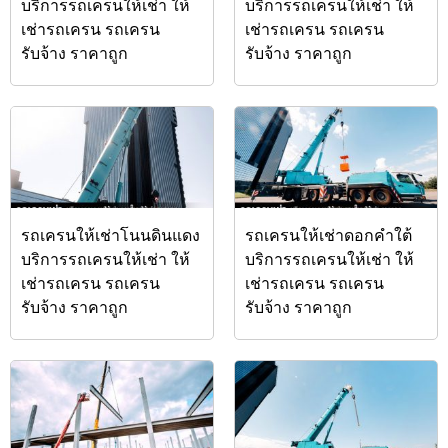
บริการรถเครนให้เช่า ให้
บริการรถเครนให้เช่า ให้
เช่ารถเครน รถเครน
เช่ารถเครน รถเครน
รับจ้าง ราคาถูก
รับจ้าง ราคาถูก
รถเครนให้เช่าโนนดินแดง
รถเครนให้เช่าดอกคำใต้
บริการรถเครนให้เช่า ให้
บริการรถเครนให้เช่า ให้
เช่ารถเครน รถเครน
เช่ารถเครน รถเครน
รับจ้าง ราคาถูก
รับจ้าง ราคาถูก