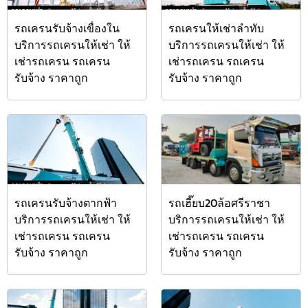
รถเครนรับจ้างเขื่องใน
รถเครนให้เช่าลำทับ
บริการรถเครนให้เช่า ให้
บริการรถเครนให้เช่า ให้
เช่ารถเครน รถเครน
เช่ารถเครน รถเครน
รับจ้าง ราคาถูก
รับจ้าง ราคาถูก
รถเครนรับจ้างตากฟ้า
รถเฮี๊ยบ20ล้อศรีราชา
บริการรถเครนให้เช่า ให้
บริการรถเครนให้เช่า ให้
เช่ารถเครน รถเครน
เช่ารถเครน รถเครน
รับจ้าง ราคาถูก
รับจ้าง ราคาถูก