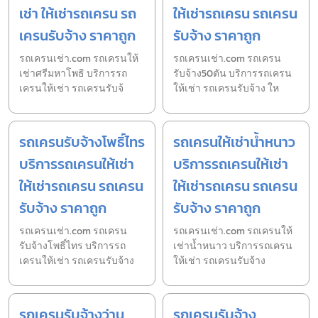
เช่า ให้เช่ารถเครน รถ
ให้เช่ารถเครน รถเครน
เครนรับจ้าง ราคาถูก
รับจ้าง ราคาถูก
รถเครนเช่า.com รถเครนให้
รถเครนเช่า.com รถเครน
เช่าศรีมหาโพธิ บริการรถ
รับจ้าง50ตัน บริการรถเครน
เครนให้เช่า รถเครนรับจ้
ให้เช่า รถเครนรับจ้าง ให
รถเครนรับจ้างโพธิ์ไทร
รถเครนให้เช่าน้ำหนาว
บริการรถเครนให้เช่า
บริการรถเครนให้เช่า
ให้เช่ารถเครน รถเครน
ให้เช่ารถเครน รถเครน
รับจ้าง ราคาถูก
รับจ้าง ราคาถูก
รถเครนเช่า.com รถเครน
รถเครนเช่า.com รถเครนให้
รับจ้างโพธิ์ไทร บริการรถ
เช่าน้ำหนาว บริการรถเครน
เครนให้เช่า รถเครนรับจ้าง
ให้เช่า รถเครนรับจ้าง
รถเครนรับจ้างว่าน
รถเครนรับจ้าง