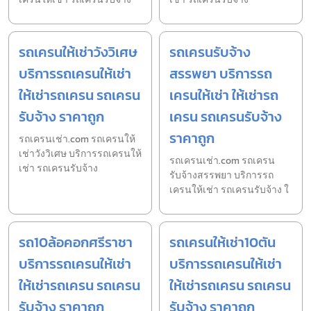
รถเครนให้เช่าวังวิเศษ
รถเครนรับจ้าง
บริการรถเครนให้เช่า
สรรพยา บริการรถ
ให้เช่ารถเครน รถเครน
เครนให้เช่า ให้เช่ารถ
รับจ้าง ราคาถูก
เครน รถเครนรับจ้าง
ราคาถูก
รถเครนเช่า.com รถเครนให้
เช่าวังวิเศษ บริการรถเครนให้
รถเครนเช่า.com รถเครน
เช่า รถเครนรับจ้าง
รับจ้างสรรพยา บริการรถ
เครนให้เช่า รถเครนรับจ้าง ใ
รถ10ล้อคอกศรีราชา
รถเครนให้เช่า10ตัน
บริการรถเครนให้เช่า
บริการรถเครนให้เช่า
ให้เช่ารถเครน รถเครน
ให้เช่ารถเครน รถเครน
รับจ้าง ราคาถูก
รับจ้าง ราคาถูก