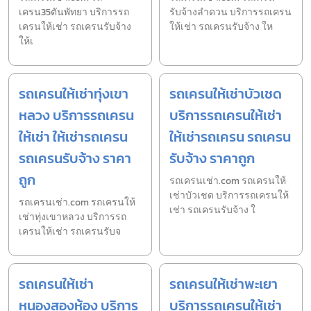
เครน35ตันพัทยา บริการรถ
รับจ้างลำดวน บริการรถเครน
เครนให้เช่า รถเครนรับจ้าง
ให้เช่า รถเครนรับจ้าง ให
ให้เ
รถเครนให้เช่าทุ่งเขา
รถเครนให้เช่าบัวเชด
หลวง บริการรถเครน
บริการรถเครนให้เช่า
ให้เช่า ให้เช่ารถเครน
ให้เช่ารถเครน รถเครน
รถเครนรับจ้าง ราคา
รับจ้าง ราคาถูก
ถูก
รถเครนเช่า.com รถเครนให้
เช่าบัวเชด บริการรถเครนให้
รถเครนเช่า.com รถเครนให้
เช่า รถเครนรับจ้าง ใ
เช่าทุ่งเขาหลวง บริการรถ
เครนให้เช่า รถเครนรับจ
รถเครนให้เช่า
รถเครนให้เช่าพะเยา
หนองสองห้อง บริการ
บริการรถเครนให้เช่า