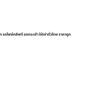
ก รถโฟล์คลิฟท์ รถกระเช้า ให้เช่าทั่วไทย ราคาถูก