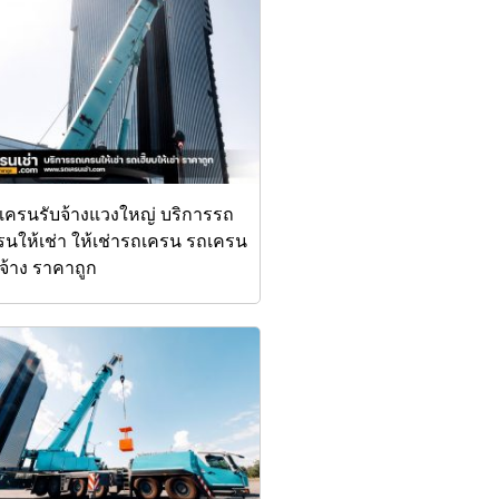
เครนรับจ้างแวงใหญ่ บริการรถ
รนให้เช่า ให้เช่ารถเครน รถเครน
บจ้าง ราคาถูก