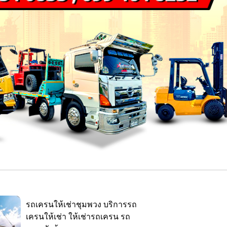
รถเครนให้เช่าชุมพวง บริการรถ
เครนให้เช่า ให้เช่ารถเครน รถ