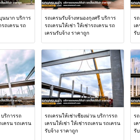
บุนนาก บริการ
รถเครนรับจ้างหนองกุงศรี บริการ
รถ
ช่ารถเครน รถ
รถเครนให้เช่า ให้เช่ารถเครน รถ
เค
ก
เครนรับจ้าง ราคาถูก
รั
 บริการรถ
รถเครนให้เช่าเชียงม่วน บริการรถ
รถ
ารถเครน รถเครน
เครนให้เช่า ให้เช่ารถเครน รถเครน
เค
รับจ้าง ราคาถูก
รั