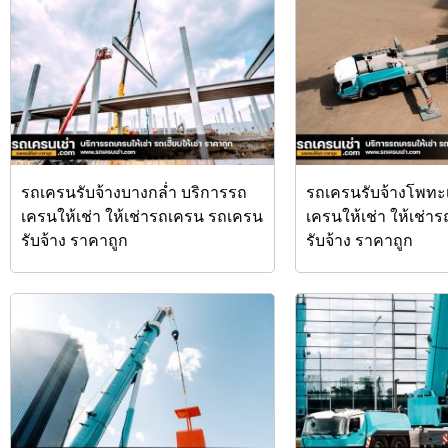
รถเครนรับจ้างบางกล่ำ บริการรถ
รถเครนรับจ้างโพทะ
เครนให้เช่า ให้เช่ารถเครน รถเครน
เครนให้เช่า ให้เช่
รับจ้าง ราคาถูก
รับจ้าง ราคาถูก