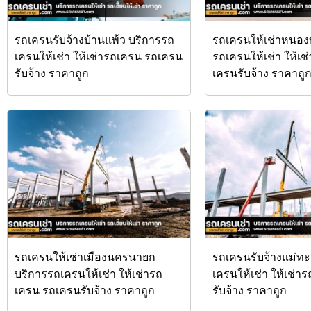
รถเครนรับจ้างบ้านแพ้ว บริการรถ
รถเครนให้เช่าหนอง
เครนให้เช่า ให้เช่ารถเครน รถเครน
รถเครนให้เช่า ให้เ
รับจ้าง ราคาถูก
เครนรับจ้าง ราคาถู
รถเครนให้เช่าเมืองนครนายก
รถเครนรับจ้างแม่ทะ
บริการรถเครนให้เช่า ให้เช่ารถ
เครนให้เช่า ให้เช่
เครน รถเครนรับจ้าง ราคาถูก
รับจ้าง ราคาถูก