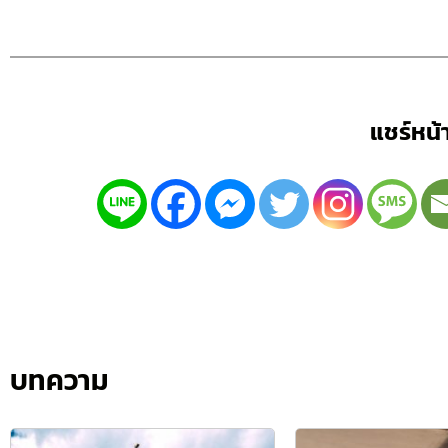
แชร์หน้า
บทความ