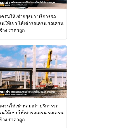
เครนให้เช่าอยุธยา บริการรถ
รนให้เช่า ให้เช่ารถเครน รถเครน
บจ้าง ราคาถูก
เครนให้เช่าหล่มเก่า บริการรถ
รนให้เช่า ให้เช่ารถเครน รถเครน
บจ้าง ราคาถูก