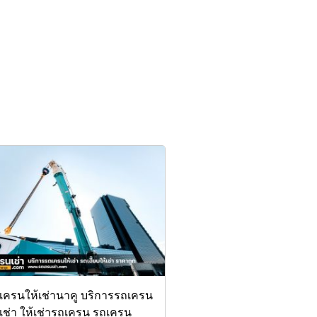
เครนให้เช่านาคู บริการรถเครน
้เช่า ให้เช่ารถเครน รถเครน