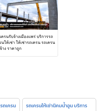
เครนรับจ้างเมืองแพร่ บริการรถ
รนให้เช่า ให้เช่ารถเครน รถเครน
บจ้าง ราคาถูก
ารรถเครน
รถเครนให้เช่านิคมน้ำอูน บริการ