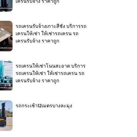
เครนรับจ้าง ราคาถูก
รถเครนรับจ้างเกาะสีชัง บริการรถ
เครนให้เช่า ให้เช่ารถเครน รถ
เครนรับจ้าง ราคาถูก
รถเครนให้เช่าโนนสะอาด บริการ
รถเครนให้เช่า ให้เช่ารถเครน รถ
เครนรับจ้าง ราคาถูก
รถกระเช้า12เมตรบางละมุง