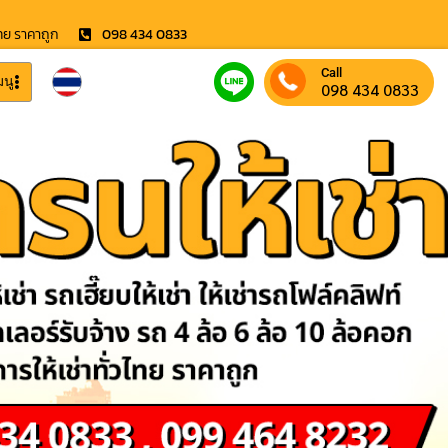
ไทย ราคาถูก
098 434 0833
Call
มนู
098 434 0833