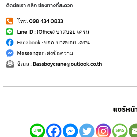
ติดต่อเรา คลิก ช่องทางที่สะดวก
โทร. 098 434 0833
Line ID : (Office) บาสบอย เครน
Facebook : บจก. บาสบอย เครน
Messenger : ส่งข้อความ
อีเมล : Bassboycrane@outlook.co.th
แชร์หน้า