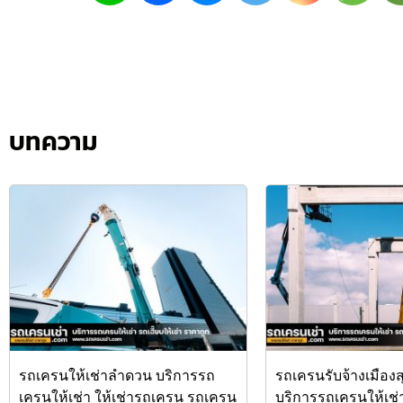
บทความ
รถเครนให้เช่าลำดวน บริการรถ
รถเครนรับจ้างเมืองส
เครนให้เช่า ให้เช่ารถเครน รถเครน
บริการรถเครนให้เช่า