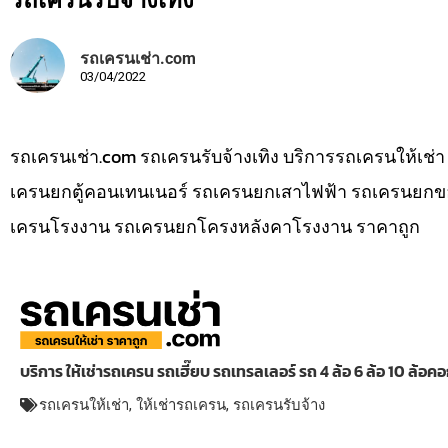
รถเครนรับจ้างเทิง
รถเครนเช่า.com
03/04/2022
รถเครนเช่า.com รถเครนรับจ้างเทิง บริการรถเครนให้เช่า
เครนยกตู้คอนเทนเนอร์ รถเครนยกเสาไฟฟ้า รถเครนยกข
เครนโรงงาน รถเครนยกโครงหลังคาโรงงาน ราคาถูก
บริการ ให้เช่ารถเครน รถเฮี๊ยบ รถเทรลเลอร์ รถ 4 ล้อ 6 ล้อ 10 ล้อคอ
รถเครนให้เช่า
,
ให้เช่ารถเครน
,
รถเครนรับจ้าง