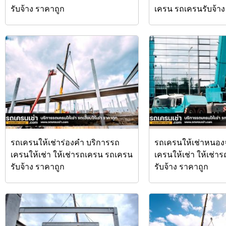
รับจ้าง ราคาถูก
เครน รถเครนรับจ้าง
รถเครนให้เช่าร่องคำ บริการรถ
รถเครนให้เช่าหนอง
เครนให้เช่า ให้เช่ารถเครน รถเครน
เครนให้เช่า ให้เช่
รับจ้าง ราคาถูก
รับจ้าง ราคาถูก