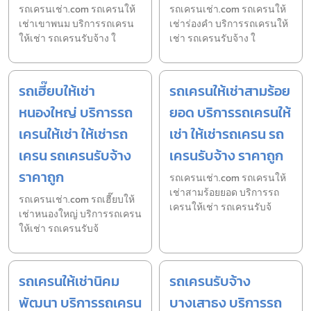
รถเครนเช่า.com รถเครนให้
รถเครนเช่า.com รถเครนให้
เช่าเขาพนม บริการรถเครน
เช่าร่องคำ บริการรถเครนให้
ให้เช่า รถเครนรับจ้าง ใ
เช่า รถเครนรับจ้าง ใ
รถเฮี๊ยบให้เช่า
รถเครนให้เช่าสามร้อย
หนองใหญ่ บริการรถ
ยอด บริการรถเครนให้
เครนให้เช่า ให้เช่ารถ
เช่า ให้เช่ารถเครน รถ
เครน รถเครนรับจ้าง
เครนรับจ้าง ราคาถูก
ราคาถูก
รถเครนเช่า.com รถเครนให้
เช่าสามร้อยยอด บริการรถ
รถเครนเช่า.com รถเฮี๊ยบให้
เครนให้เช่า รถเครนรับจ้
เช่าหนองใหญ่ บริการรถเครน
ให้เช่า รถเครนรับจ้
รถเครนให้เช่านิคม
รถเครนรับจ้าง
พัฒนา บริการรถเครน
บางเสาธง บริการรถ