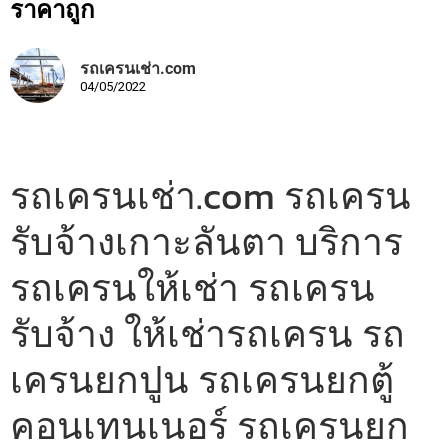
ราคาถูก
รถเครนเช่า.com
04/05/2022
รถเครนเช่า.com รถเครน
รับจ้างเกาะลันตา บริการ
รถเครนให้เช่า รถเครน
รับจ้าง ให้เช่ารถเครน รถ
เครนยกปูน รถเครนยกตู้
คอนเทนเนอร์ รถเครนยก