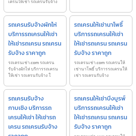
เครนให้เช่า รถเครนรับจ้าง
รถเครนรับจ้างผักไห่
รถเครนให้เช่านาโพธิ์
บริการรถเครนให้เช่า
บริการรถเครนให้เช่า
ให้เช่ารถเครน รถเครน
ให้เช่ารถเครน รถเครน
รับจ้าง ราคาถูก
รับจ้าง ราคาถูก
รถเครนเช่า.com รถเครน
รถเครนเช่า.com รถเครนให้
รับจ้างผักไห่ บริการรถเครน
เช่านาโพธิ์ บริการรถเครนให้
ให้เช่า รถเครนรับจ้าง ใ
เช่า รถเครนรับจ้าง
รถเครนรับจ้าง
รถเครนให้เช่าบึงบูรพ์
กาบเชิง บริการรถ
บริการรถเครนให้เช่า
เครนให้เช่า ให้เช่ารถ
ให้เช่ารถเครน รถเครน
เครน รถเครนรับจ้าง
รับจ้าง ราคาถูก
ราคาถูก