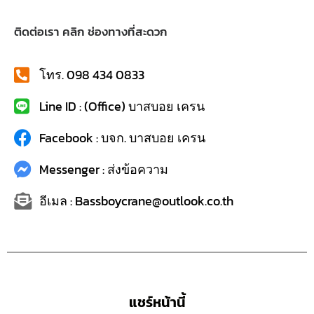
ติดต่อเรา คลิก ช่องทางที่สะดวก
โทร. 098 434 0833
Line ID : (Office) บาสบอย เครน
Facebook : บจก. บาสบอย เครน
Messenger : ส่งข้อความ
อีเมล : Bassboycrane@outlook.co.th
แชร์หน้านี้