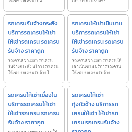
ให้เช่า รถเครนรับจ
เช่า รถเครนรับจ้าง
รถเครนรับจ้างกระสัง
รถเครนให้เช่าเนินขาม
บริการรถเครนให้เช่า
บริการรถเครนให้เช่า
ให้เช่ารถเครน รถเครน
ให้เช่ารถเครน รถเครน
รับจ้าง ราคาถูก
รับจ้าง ราคาถูก
รถเครนเช่า.com รถเครน
รถเครนเช่า.com รถเครนให้
รับจ้างกระสัง บริการรถเครน
เช่าเนินขาม บริการรถเครน
ให้เช่า รถเครนรับจ้าง ใ
ให้เช่า รถเครนรับจ้าง
รถเครนให้เช่าเขื่องใน
รถเครนให้เช่า
บริการรถเครนให้เช่า
ทุ่งหัวช้าง บริการรถ
ให้เช่ารถเครน รถเครน
เครนให้เช่า ให้เช่ารถ
รับจ้าง ราคาถูก
เครน รถเครนรับจ้าง
ราคาถูก
รถเครนเช่า.com รถเครนให้