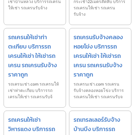
เช่าบ้านหลวง บริการรถเครน
กระเช้า22เมตรสัตหีบ บริการ
ให้เช่า รถเครนรับจ้าง
รถเครนให้เช่า รถเครน
รับจ้าง
รถเครนให้เช่าท่า
รถเครนรับจ้างคลอง
ตะเกียบ บริการรถ
หอยโข่ง บริการรถ
เครนให้เช่า ให้เช่ารถ
เครนให้เช่า ให้เช่ารถ
เครน รถเครนรับจ้าง
เครน รถเครนรับจ้าง
ราคาถูก
ราคาถูก
รถเครนเช่า.com รถเครนให้
รถเครนเช่า.com รถเครน
เช่าท่าตะเกียบ บริการรถ
รับจ้างคลองหอยโข่ง บริการ
เครนให้เช่า รถเครนรับจ้
รถเครนให้เช่า รถเครนรับจ
รถเครนให้เช่า
รถเทรลเลอร์รับจ้าง
วิหารแดง บริการรถ
บ้านบึง บริการรถ