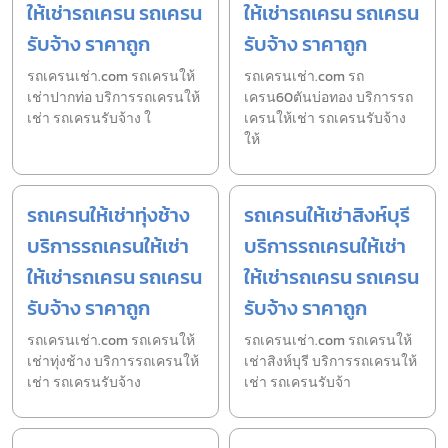
ให้เช่ารถเครน รถเครน
ให้เช่ารถเครน รถเครน
รับจ้าง ราคาถูก
รับจ้าง ราคาถูก
รถเครนเช่า.com รถเครนให้
รถเครนเช่า.com รถ
เช่าปากท่อ บริการรถเครนให้
เครน60ตันบ่อทอง บริการรถ
เช่า รถเครนรับจ้าง ใ
เครนให้เช่า รถเครนรับจ้าง
ให้
รถเครนให้เช่าทุ่งช้าง
รถเครนให้เช่าสิงห์บุรี
บริการรถเครนให้เช่า
บริการรถเครนให้เช่า
ให้เช่ารถเครน รถเครน
ให้เช่ารถเครน รถเครน
รับจ้าง ราคาถูก
รับจ้าง ราคาถูก
รถเครนเช่า.com รถเครนให้
รถเครนเช่า.com รถเครนให้
เช่าทุ่งช้าง บริการรถเครนให้
เช่าสิงห์บุรี บริการรถเครนให้
เช่า รถเครนรับจ้าง
เช่า รถเครนรับจ้า