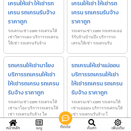
เครนให้เช่า ให้เช่ารถ
เครนให้เช่า ให้เช่ารถ
เครน รถเครนรับจ้าง
เครน รถเครนรับจ้าง
ราคาถูก
ราคาถูก
รถเครนเช่า.com รถเครนให้
รถเครนเช่า.com รถเทรลเลอ
เช่าวิหารแดง บริการรถเครน
ร์รับจ้างบ้านบึง บริการรถ
ให้เช่า รถเครนรับจ้าง
เครนให้เช่า รถเครนรับ
รถเครนให้เช่านาโยง
รถเครนให้เช่าแม่ออน
บริการรถเครนให้เช่า
บริการรถเครนให้เช่า
ให้เช่ารถเครน รถเครน
ให้เช่ารถเครน รถเครน
รับจ้าง ราคาถูก
รับจ้าง ราคาถูก
รถเครนเช่า.com รถเครนให้
รถเครนเช่า.com รถเครนให้
เช่านาโยง บริการรถเครนให้
เช่าแม่ออน บริการรถเครนให้
เช่า รถเครนรับจ้าง ให
เช่า รถเครนรับจ้าง ใ
ติดต่อ
หน้าหลัก
เมนู
ค้นหา
เพิ่มเติม