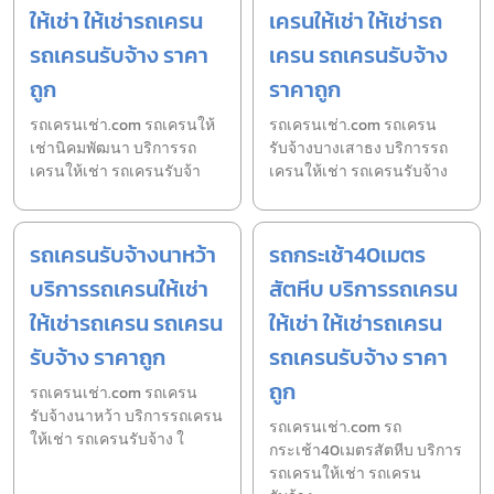
ให้เช่า ให้เช่ารถเครน
เครนให้เช่า ให้เช่ารถ
รถเครนรับจ้าง ราคา
เครน รถเครนรับจ้าง
ถูก
ราคาถูก
รถเครนเช่า.com รถเครนให้
รถเครนเช่า.com รถเครน
เช่านิคมพัฒนา บริการรถ
รับจ้างบางเสาธง บริการรถ
เครนให้เช่า รถเครนรับจ้า
เครนให้เช่า รถเครนรับจ้าง
รถเครนรับจ้างนาหว้า
รถกระเช้า40เมตร
บริการรถเครนให้เช่า
สัตหีบ บริการรถเครน
ให้เช่ารถเครน รถเครน
ให้เช่า ให้เช่ารถเครน
รับจ้าง ราคาถูก
รถเครนรับจ้าง ราคา
ถูก
รถเครนเช่า.com รถเครน
รับจ้างนาหว้า บริการรถเครน
รถเครนเช่า.com รถ
ให้เช่า รถเครนรับจ้าง ใ
กระเช้า40เมตรสัตหีบ บริการ
รถเครนให้เช่า รถเครน