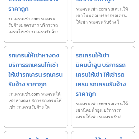
ราคาถูก
รถเครนเช่า.com รถเครนให้
เช่าโนนคูณ บริการรถเครน
รถเครนเช่า.com รถเครน
ให้เช่า รถเครนรับจ้าง ใ
รับจ้างมุกดาหาร บริการรถ
เครนให้เช่า รถเครนรับจ้าง
รถเครนให้เช่าหางดง
รถเครนให้เช่า
บริการรถเครนให้เช่า
นิคมน้ำอูน บริการรถ
ให้เช่ารถเครน รถเครน
เครนให้เช่า ให้เช่ารถ
รับจ้าง ราคาถูก
เครน รถเครนรับจ้าง
ราคาถูก
รถเครนเช่า.com รถเครนให้
เช่าหางดง บริการรถเครนให้
รถเครนเช่า.com รถเครนให้
เช่า รถเครนรับจ้าง ให
เช่านิคมน้ำอูน บริการรถ
เครนให้เช่า รถเครนรับจ้