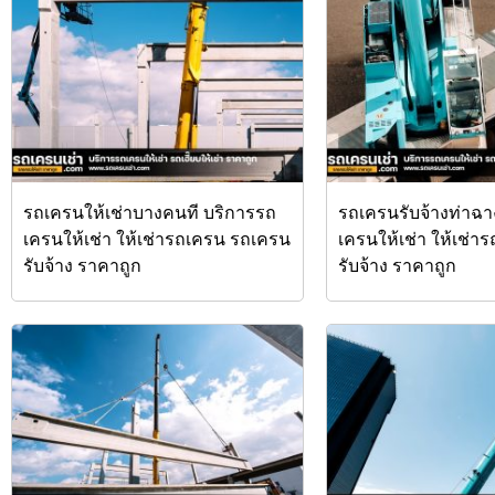
รถเครนให้เช่าบางคนที บริการรถ
รถเครนรับจ้างท่าฉา
เครนให้เช่า ให้เช่ารถเครน รถเครน
เครนให้เช่า ให้เช่
รับจ้าง ราคาถูก
รับจ้าง ราคาถูก