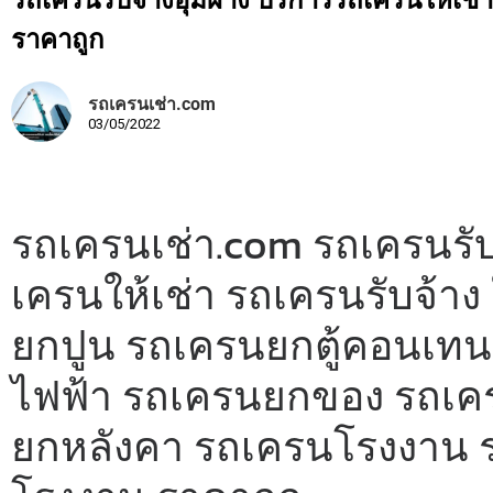
รถเครนรับจ้างอุ้มผาง บริการรถเครนให้เช่า
ราคาถูก
รถเครนเช่า.com
03/05/2022
รถเครนเช่า.com รถเครนรับ
เครนให้เช่า รถเครนรับจ้าง
ยกปูน รถเครนยกตู้คอนเทน
ไฟฟ้า รถเครนยกของ รถเค
ยกหลังคา รถเครนโรงงาน 