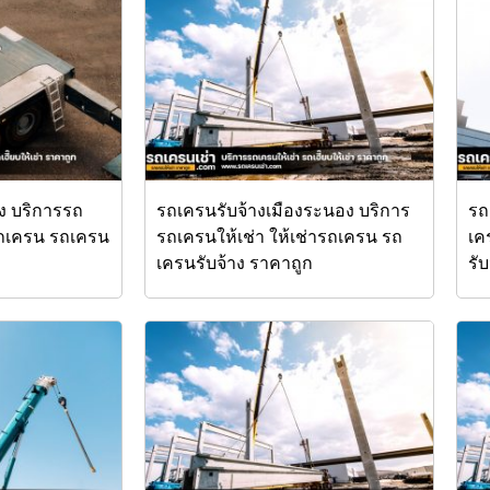
ง บริการรถ
รถเครนรับจ้างเมืองระนอง บริการ
รถ
ารถเครน รถเครน
รถเครนให้เช่า ให้เช่ารถเครน รถ
เค
เครนรับจ้าง ราคาถูก
รั