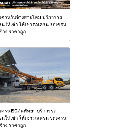
เครนรับจ้างสายไหม บริการรถ
รนให้เช่า ให้เช่ารถเครน รถเครน
บจ้าง ราคาถูก
เครน150ตันพัทยา บริการรถ
รนให้เช่า ให้เช่ารถเครน รถเครน
บจ้าง ราคาถูก