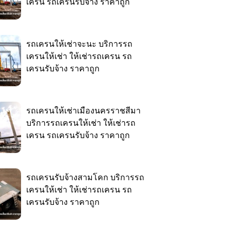
เครน รถเครนรับจ้าง ราคาถูก
รถเครนให้เช่าจะนะ บริการรถ
เครนให้เช่า ให้เช่ารถเครน รถ
เครนรับจ้าง ราคาถูก
รถเครนให้เช่าเมืองนครราชสีมา
บริการรถเครนให้เช่า ให้เช่ารถ
เครน รถเครนรับจ้าง ราคาถูก
รถเครนรับจ้างสามโคก บริการรถ
เครนให้เช่า ให้เช่ารถเครน รถ
เครนรับจ้าง ราคาถูก