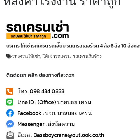
หลังคาโรงงาน ราคาถูก
บริการ ให้เช่ารถเครน รถเฮี๊ยบ รถเทรลเลอร์ รถ 4 ล้อ 6 ล้อ 10 ล้อคอ
รถเครนให้เช่า
,
ให้เช่ารถเครน
,
รถเครนรับจ้าง
ติดต่อเรา คลิก ช่องทางที่สะดวก
โทร. 098 434 0833
Line ID : (Office) บาสบอย เครน
Facebook : บจก. บาสบอย เครน
Messenger : ส่งข้อความ
อีเมล : Bassboycrane@outlook.co.th