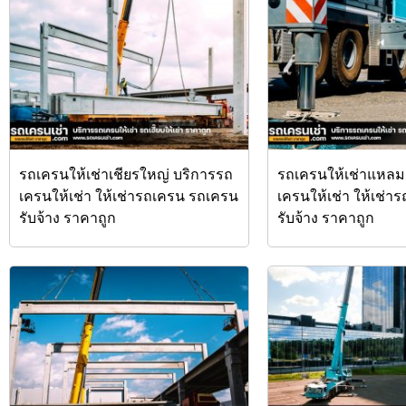
รถเครนให้เช่าเชียรใหญ่ บริการรถ
รถเครนให้เช่าแหลมส
เครนให้เช่า ให้เช่ารถเครน รถเครน
เครนให้เช่า ให้เช่
รับจ้าง ราคาถูก
รับจ้าง ราคาถูก