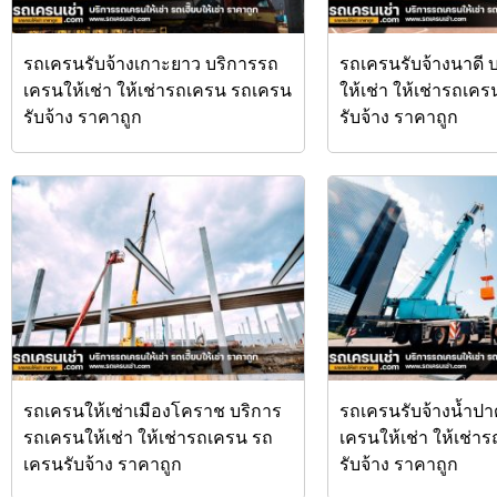
รถเครนรับจ้างเกาะยาว บริการรถ
รถเครนรับจ้างนาดี 
เครนให้เช่า ให้เช่ารถเครน รถเครน
ให้เช่า ให้เช่ารถเค
รับจ้าง ราคาถูก
รับจ้าง ราคาถูก
รถเครนให้เช่าเมืองโคราช บริการ
รถเครนรับจ้างน้ำปา
รถเครนให้เช่า ให้เช่ารถเครน รถ
เครนให้เช่า ให้เช่
เครนรับจ้าง ราคาถูก
รับจ้าง ราคาถูก