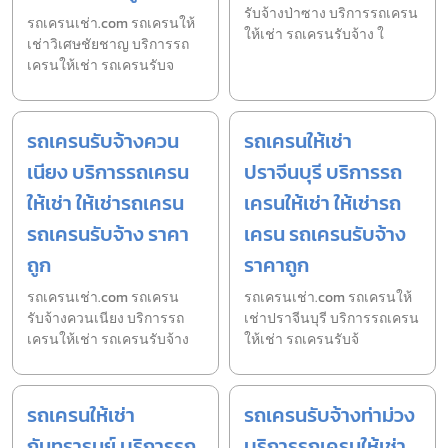
รับจ้างป่าซาง บริการรถเครน
รถเครนเช่า.com รถเครนให้
ให้เช่า รถเครนรับจ้าง ใ
เช่าวิเศษชัยชาญ บริการรถ
เครนให้เช่า รถเครนรับจ
รถเครนรับจ้างควน
รถเครนให้เช่า
เนียง บริการรถเครน
ปราจีนบุรี บริการรถ
ให้เช่า ให้เช่ารถเครน
เครนให้เช่า ให้เช่ารถ
รถเครนรับจ้าง ราคา
เครน รถเครนรับจ้าง
ถูก
ราคาถูก
รถเครนเช่า.com รถเครน
รถเครนเช่า.com รถเครนให้
รับจ้างควนเนียง บริการรถ
เช่าปราจีนบุรี บริการรถเครน
เครนให้เช่า รถเครนรับจ้าง
ให้เช่า รถเครนรับจ้
รถเครนให้เช่า
รถเครนรับจ้างท่าม่วง
กันทรารมย์ บริการรถ
บริการรถเครนให้เช่า