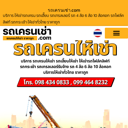
รถเครนเช่า.com
บริการ ให้เช่ารถเครน รถเฮี๊ยบ รถเทรลเลอร์ รถ 4 ล้อ 6 ล้อ 10 ล้อคอก รถโฟล์ค
ลิฟท์ รถกระเช้า ให้เช่าทั่วไทย ราคาถูก