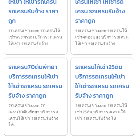
ให้เช่า ให้เช่ารถเครน
เครนให้เช่า ให้เช่ารถ
รถเครนรับจ้าง ราคา
เครน รถเครนรับจ้าง
ถูก
ราคาถูก
รถเครนเช่า.com รถเครนให้
รถเครนเช่า.com รถเครนให้
เช่าพระพรหม บริการรถเครน
เช่าคลองขลุง บริการรถเครน
ให้เช่า รถเครนรับจ้าง
ให้เช่า รถเครนรับจ้าง
รถเครน70ตันพัทยา
รถเครนให้เช่า25ตัน
บริการรถเครนให้เช่า
บริการรถเครนให้เช่า
ให้เช่ารถเครน รถเครน
ให้เช่ารถเครน รถเครน
รับจ้าง ราคาถูก
รับจ้าง ราคาถูก
รถเครนเช่า.com รถ
รถเครนเช่า.com รถเครนให้
เครน70ตันพัทยา บริการรถ
เช่า25ตัน บริการรถเครนให้
เครนให้เช่า รถเครนรับจ้าง
เช่า รถเครนรับจ้าง ให
ให้เ