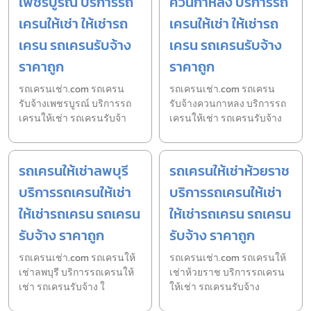
เพชรบูรณ์ บริการรถ
ควนกาหลง บริการรถ
เครนให้เช่า ให้เช่ารถ
เครนให้เช่า ให้เช่ารถ
เครน รถเครนรับจ้าง
เครน รถเครนรับจ้าง
ราคาถูก
ราคาถูก
รถเครนเช่า.com รถเครน
รถเครนเช่า.com รถเครน
รับจ้างเพชรบูรณ์ บริการรถ
รับจ้างควนกาหลง บริการรถ
เครนให้เช่า รถเครนรับจ้า
เครนให้เช่า รถเครนรับจ้าง
รถเครนให้เช่าลพบุรี
รถเครนให้เช่าห้วยราช
บริการรถเครนให้เช่า
บริการรถเครนให้เช่า
ให้เช่ารถเครน รถเครน
ให้เช่ารถเครน รถเครน
รับจ้าง ราคาถูก
รับจ้าง ราคาถูก
รถเครนเช่า.com รถเครนให้
รถเครนเช่า.com รถเครนให้
เช่าลพบุรี บริการรถเครนให้
เช่าห้วยราช บริการรถเครน
เช่า รถเครนรับจ้าง ใ
ให้เช่า รถเครนรับจ้าง