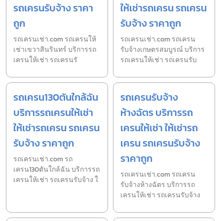
รถเครนรับจ้าง ราคา
ให้เช่ารถเครน รถเครน
ถูก
รับจ้าง ราคาถูก
รถเครนเช่า.com รถเครนให้
รถเครนเช่า.com รถเครน
เช่าเขวาสินรินทร์ บริการรถ
รับจ้างเกษตรสมบูรณ์ บริการ
เครนให้เช่า รถเครนรั
รถเครนให้เช่า รถเครนรับ
รถเครน130ตันใกล้ฉัน
รถเครนรับจ้าง
บริการรถเครนให้เช่า
ห้างฉัตร บริการรถ
ให้เช่ารถเครน รถเครน
เครนให้เช่า ให้เช่ารถ
รับจ้าง ราคาถูก
เครน รถเครนรับจ้าง
ราคาถูก
รถเครนเช่า.com รถ
เครน130ตันใกล้ฉัน บริการรถ
รถเครนเช่า.com รถเครน
เครนให้เช่า รถเครนรับจ้าง ใ
รับจ้างห้างฉัตร บริการรถ
เครนให้เช่า รถเครนรับจ้าง