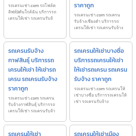
ราคาถูก
รถเครนเช่า.com รถโฟล์ค
ลิฟท์3ตันใกล้ฉัน บริการรถ
รถเครนเช่า.com รถเครน
เครนให้เช่า รถเครนรับจ้
รับจ้างเชียงคำ บริการรถ
เครนให้เช่า รถเครนรับจ้าง
รถเครนรับจ้าง
รถเครนให้เช่าบางซื่อ
กาฬสินธุ์ บริการรถ
บริการรถเครนให้เช่า
เครนให้เช่า ให้เช่ารถ
ให้เช่ารถเครน รถเครน
เครน รถเครนรับจ้าง
รับจ้าง ราคาถูก
ราคาถูก
รถเครนเช่า.com รถเครนให้
เช่าบางซื่อ บริการรถเครนให้
รถเครนเช่า.com รถเครน
เช่า รถเครนรับจ้าง
รับจ้างกาฬสินธุ์ บริการรถ
เครนให้เช่า รถเครนรับจ้า
รถเครนให้เช่า
รถเครนให้เช่าเมือง