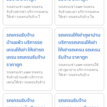
รถเครนเช่า.com รถเครน
รถเครนเช่า.com รถเครน
รับจ้างฟากท่า บริการรถเครน
รับจ้างสะเดา บริการรถเครน
ให้เช่า รถเครนรับจ้าง ใ
ให้เช่า รถเครนรับจ้าง ให
รถเครนรับจ้าง
รถเครนให้เช่าภูผาม่าน
บ้านแพ้ว บริการรถ
บริการรถเครนให้เช่า
เครนให้เช่า ให้เช่ารถ
ให้เช่ารถเครน รถเครน
เครน รถเครนรับจ้าง
รับจ้าง ราคาถูก
ราคาถูก
รถเครนเช่า.com รถเครนให้
เช่าภูผาม่าน บริการรถเครน
รถเครนเช่า.com รถเครน
ให้เช่า รถเครนรับจ้าง
รับจ้างบ้านแพ้ว บริการรถ
เครนให้เช่า รถเครนรับจ้าง
รถเครนรับจ้าง
รถเครนรับจ้าง