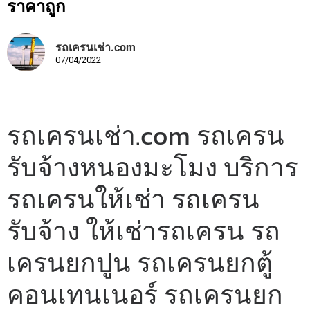
ราคาถูก
รถเครนเช่า.com
07/04/2022
รถเครนเช่า.com รถเครน
รับจ้างหนองมะโมง บริการ
รถเครนให้เช่า รถเครน
รับจ้าง ให้เช่ารถเครน รถ
เครนยกปูน รถเครนยกตู้
คอนเทนเนอร์ รถเครนยก