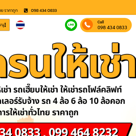
ไทย ราคาถูก
098 434 0833
Call
มนู
098 434 0833