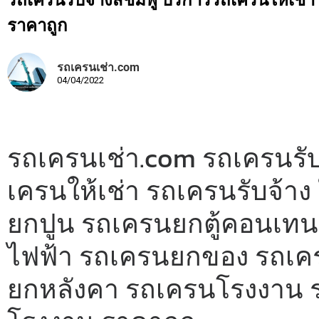
รถเครนรับจ้างสีชมพู บริการรถเครนให้เช่า
ราคาถูก
รถเครนเช่า.com
04/04/2022
รถเครนเช่า.com รถเครนรับ
เครนให้เช่า รถเครนรับจ้าง
ยกปูน รถเครนยกตู้คอนเทน
ไฟฟ้า รถเครนยกของ รถเค
ยกหลังคา รถเครนโรงงาน 