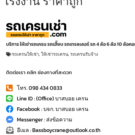
โรงงาน ราคาถูก
บริการ ให้เช่ารถเครน รถเฮี๊ยบ รถเทรลเลอร์ รถ 4 ล้อ 6 ล้อ 10 ล้อคอ
รถเครนให้เช่า
,
ให้เช่ารถเครน
,
รถเครนรับจ้าง
ติดต่อเรา คลิก ช่องทางที่สะดวก
โทร. 098 434 0833
Line ID : (Office) บาสบอย เครน
Facebook : บจก. บาสบอย เครน
Messenger : ส่งข้อความ
อีเมล : Bassboycrane@outlook.co.th