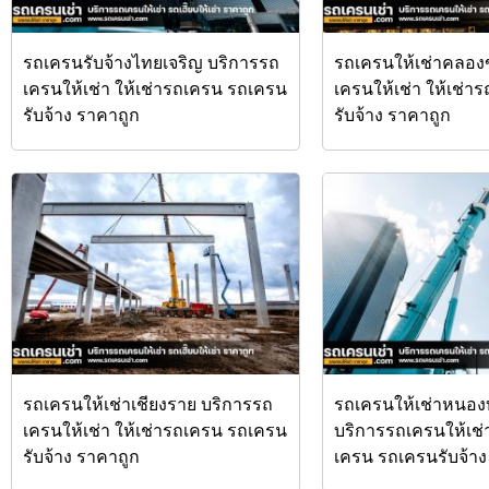
รถเครนรับจ้างไทยเจริญ บริการรถ
รถเครนให้เช่าคลอง
เครนให้เช่า ให้เช่ารถเครน รถเครน
เครนให้เช่า ให้เช่
รับจ้าง ราคาถูก
รับจ้าง ราคาถูก
รถเครนให้เช่าเชียงราย บริการรถ
รถเครนให้เช่าหนอง
เครนให้เช่า ให้เช่ารถเครน รถเครน
บริการรถเครนให้เช่า
รับจ้าง ราคาถูก
เครน รถเครนรับจ้าง