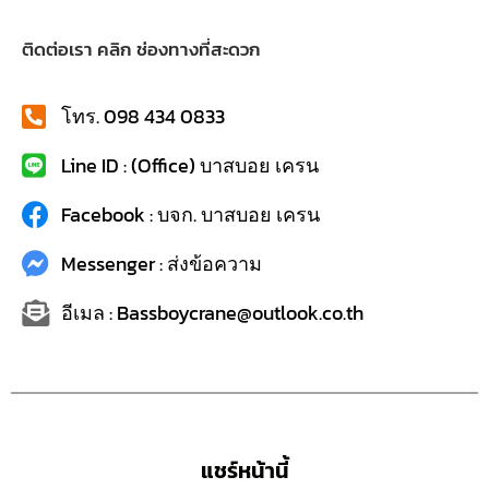
ติดต่อเรา คลิก ช่องทางที่สะดวก
โทร. 098 434 0833
Line ID : (Office) บาสบอย เครน
Facebook : บจก. บาสบอย เครน
Messenger : ส่งข้อความ
อีเมล : Bassboycrane@outlook.co.th
แชร์หน้านี้