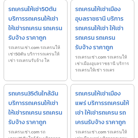
รถเครนให้เช่า50ตัน
รถเครนให้เช่าเมือง
บริการรถเครนให้เช่า
อุบลราชธานี บริการ
ให้เช่ารถเครน รถเครน
รถเครนให้เช่า ให้เช่า
รับจ้าง ราคาถูก
รถเครน รถเครน
รับจ้าง ราคาถูก
รถเครนเช่า.com รถเครนให้
เช่า50ตัน บริการรถเครนให้
รถเครนเช่า.com รถเครนให้
เช่า รถเครนรับจ้าง ให
เช่าเมืองอุบลราชธานี บริการ
รถเครนให้เช่า รถเคร
รถเครน35ตันใกล้ฉัน
รถเครนให้เช่าเมือง
บริการรถเครนให้เช่า
แพร่ บริการรถเครนให้
ให้เช่ารถเครน รถเครน
เช่า ให้เช่ารถเครน รถ
รับจ้าง ราคาถูก
เครนรับจ้าง ราคาถูก
รถเครนเช่า.com รถ
รถเครนเช่า.com รถเครนให้