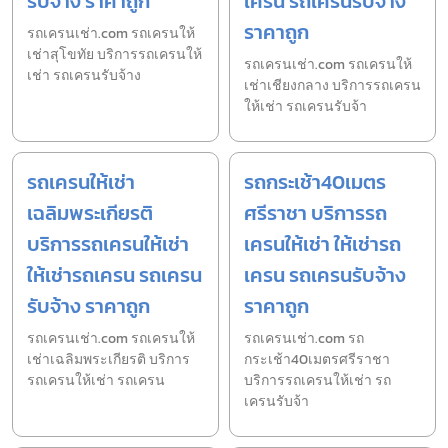
รับจ้าง ราคาถูก
เครน รถเครนรับจ้าง
ราคาถูก
รถเครนเช่า.com รถเครนให้
เช่าสุโขทัย บริการรถเครนให้
รถเครนเช่า.com รถเครนให้
เช่า รถเครนรับจ้าง
เช่าเชียงกลาง บริการรถเครน
ให้เช่า รถเครนรับจ้า
รถเครนให้เช่า
รถกระเช้า40เมตร
เฉลิมพระเกียรติ
ศรีราชา บริการรถ
บริการรถเครนให้เช่า
เครนให้เช่า ให้เช่ารถ
ให้เช่ารถเครน รถเครน
เครน รถเครนรับจ้าง
รับจ้าง ราคาถูก
ราคาถูก
รถเครนเช่า.com รถเครนให้
รถเครนเช่า.com รถ
เช่าเฉลิมพระเกียรติ บริการ
กระเช้า40เมตรศรีราชา
รถเครนให้เช่า รถเครน
บริการรถเครนให้เช่า รถ
เครนรับจ้า