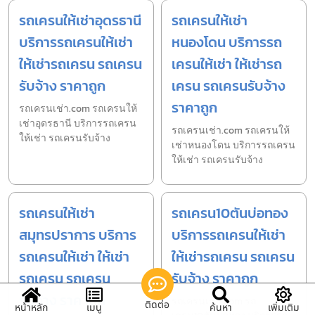
รถเครนให้เช่าอุดรธานี
รถเครนให้เช่า
บริการรถเครนให้เช่า
หนองโดน บริการรถ
ให้เช่ารถเครน รถเครน
เครนให้เช่า ให้เช่ารถ
รับจ้าง ราคาถูก
เครน รถเครนรับจ้าง
ราคาถูก
รถเครนเช่า.com รถเครนให้
เช่าอุดรธานี บริการรถเครน
รถเครนเช่า.com รถเครนให้
ให้เช่า รถเครนรับจ้าง
เช่าหนองโดน บริการรถเครน
ให้เช่า รถเครนรับจ้าง
รถเครนให้เช่า
รถเครน10ตันบ่อทอง
สมุทรปราการ บริการ
บริการรถเครนให้เช่า
รถเครนให้เช่า ให้เช่า
ให้เช่ารถเครน รถเครน
รถเครน รถเครน
รับจ้าง ราคาถูก
รับจ้าง ราคาถูก
รถเครนเช่า.com รถ
ติดต่อ
หน้าหลัก
เมนู
ค้นหา
เพิ่มเติม