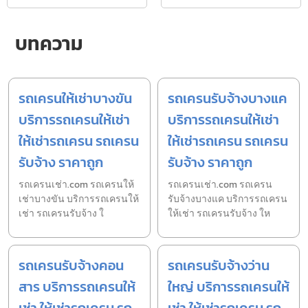
บทความ
รถเครนให้เช่าบางขัน
รถเครนรับจ้างบางแค
บริการรถเครนให้เช่า
บริการรถเครนให้เช่า
ให้เช่ารถเครน รถเครน
ให้เช่ารถเครน รถเครน
รับจ้าง ราคาถูก
รับจ้าง ราคาถูก
รถเครนเช่า.com รถเครนให้
รถเครนเช่า.com รถเครน
เช่าบางขัน บริการรถเครนให้
รับจ้างบางแค บริการรถเครน
เช่า รถเครนรับจ้าง ใ
ให้เช่า รถเครนรับจ้าง ให
รถเครนรับจ้างคอน
รถเครนรับจ้างว่าน
สาร บริการรถเครนให้
ใหญ่ บริการรถเครนให้
เช่า ให้เช่ารถเครน รถ
เช่า ให้เช่ารถเครน รถ