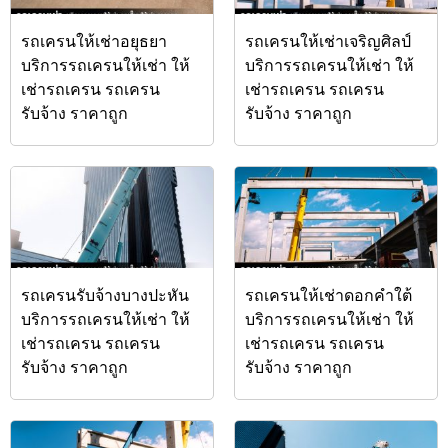
รถเครนให้เช่าอยุธยา
รถเครนให้เช่าเจริญศิลป์
บริการรถเครนให้เช่า ให้
บริการรถเครนให้เช่า ให้
เช่ารถเครน รถเครน
เช่ารถเครน รถเครน
รับจ้าง ราคาถูก
รับจ้าง ราคาถูก
รถเครนรับจ้างบางปะหัน
รถเครนให้เช่าดอกคำใต้
บริการรถเครนให้เช่า ให้
บริการรถเครนให้เช่า ให้
เช่ารถเครน รถเครน
เช่ารถเครน รถเครน
รับจ้าง ราคาถูก
รับจ้าง ราคาถูก