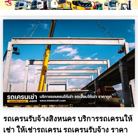
รถเครนรับจ้างสิงหนคร บริการรถเครนให้
เช่า ให้เช่ารถเครน รถเครนรับจ้าง ราคา