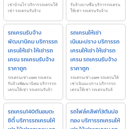
เช่าบ้านไร่ บริการรถเครนให้
รับจ้างบางซื่อ บริการรถเครน
เช่า รถเครนรับจ้าง
ให้เช่า รถเครนรับจ้าง
รถเครนรับจ้าง
รถเครนให้เช่า
พัฒนานิคม บริการรถ
เนินมะปราง บริการรถ
เครนให้เช่า ให้เช่ารถ
เครนให้เช่า ให้เช่ารถ
เครน รถเครนรับจ้าง
เครน รถเครนรับจ้าง
ราคาถูก
ราคาถูก
รถเครนเช่า.com รถเครน
รถเครนเช่า.com รถเครนให้
รับจ้างพัฒนานิคม บริการรถ
เช่าเนินมะปราง บริการรถ
เครนให้เช่า รถเครนรับจ้า
เครนให้เช่า รถเครนรับจ้
รถเครน140ตันอมตะ
รถโฟล์คลิฟท์3ตันบ่อ
ซิตี้ บริการรถเครนให้
ทอง บริการรถเครนให้