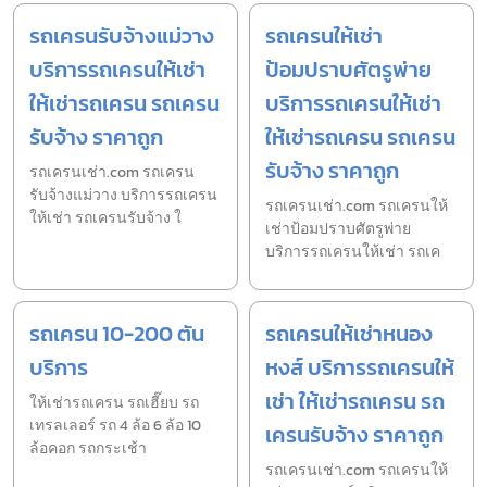
รถเครนรับจ้างแม่วาง
รถเครนให้เช่า
บริการรถเครนให้เช่า
ป้อมปราบศัตรูพ่าย
ให้เช่ารถเครน รถเครน
บริการรถเครนให้เช่า
รับจ้าง ราคาถูก
ให้เช่ารถเครน รถเครน
รับจ้าง ราคาถูก
รถเครนเช่า.com รถเครน
รับจ้างแม่วาง บริการรถเครน
รถเครนเช่า.com รถเครนให้
ให้เช่า รถเครนรับจ้าง ใ
เช่าป้อมปราบศัตรูพ่าย
บริการรถเครนให้เช่า รถเค
รถเครน 10-200 ตัน
รถเครนให้เช่าหนอง
บริการ
หงส์ บริการรถเครนให้
เช่า ให้เช่ารถเครน รถ
ให้เช่ารถเครน รถเฮี๊ยบ รถ
เทรลเลอร์ รถ 4 ล้อ 6 ล้อ 10
เครนรับจ้าง ราคาถูก
ล้อคอก รถกระเช้า
รถเครนเช่า.com รถเครนให้