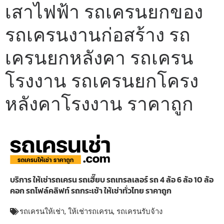
เสาไฟฟ้า รถเครนยกของ
รถเครนงานก่อสร้าง รถ
เครนยกหลังคา รถเครน
โรงงาน รถเครนยกโครง
หลังคาโรงงาน ราคาถูก
บริการ ให้เช่ารถเครน รถเฮี๊ยบ รถเทรลเลอร์ รถ 4 ล้อ 6 ล้อ 10 ล้อ
คอก รถโฟล์คลิฟท์ รถกระเช้า ให้เช่าทั่วไทย ราคาถูก
รถเครนให้เช่า
,
ให้เช่ารถเครน
,
รถเครนรับจ้าง