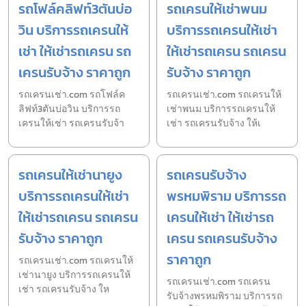
รถโฟล์คลิฟท์3ตันบ่อ
รถเครนให้เช่าพนม
วิน บริการรถเครนให้
บริการรถเครนให้เช่า
เช่า ให้เช่ารถเครน รถ
ให้เช่ารถเครน รถเครน
เครนรับจ้าง ราคาถูก
รับจ้าง ราคาถูก
รถเครนเช่า.com รถโฟล์ค
รถเครนเช่า.com รถเครนให้
ลิฟท์3ตันบ่อวิน บริการรถ
เช่าพนม บริการรถเครนให้
เครนให้เช่า รถเครนรับจ้า
เช่า รถเครนรับจ้าง ให้เ
รถเครนให้เช่านายูง
รถเครนรับจ้าง
บริการรถเครนให้เช่า
พรหมพิราม บริการรถ
ให้เช่ารถเครน รถเครน
เครนให้เช่า ให้เช่ารถ
รับจ้าง ราคาถูก
เครน รถเครนรับจ้าง
ราคาถูก
รถเครนเช่า.com รถเครนให้
เช่านายูง บริการรถเครนให้
รถเครนเช่า.com รถเครน
เช่า รถเครนรับจ้าง ให
รับจ้างพรหมพิราม บริการรถ