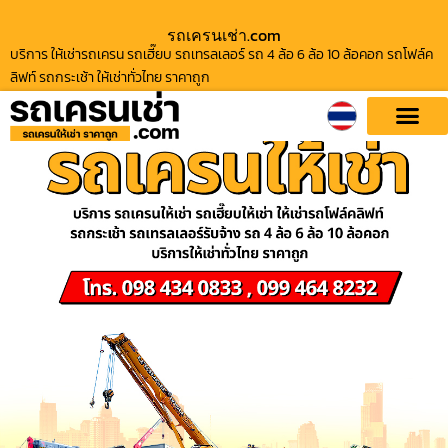
รถเครนเช่า.com
บริการ ให้เช่ารถเครน รถเฮี๊ยบ รถเทรลเลอร์ รถ 4 ล้อ 6 ล้อ 10 ล้อคอก รถโฟล์ค
ลิฟท์ รถกระเช้า ให้เช่าทั่วไทย ราคาถูก