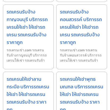
รถเครนรับจ้าง
รถเครนรับจ้าง
กาญจนบุรี บริการรถ
คอนสวรรค์ บริการรถ
เครนให้เช่า ให้เช่ารถ
เครนให้เช่า ให้เช่ารถ
เครน รถเครนรับจ้าง
เครน รถเครนรับจ้าง
ราคาถูก
ราคาถูก
รถเครนเช่า.com รถเครน
รถเครนเช่า.com รถเครน
รับจ้างกาญจนบุรี บริการรถ
รับจ้างคอนสวรรค์ บริการรถ
เครนให้เช่า รถเครนรับจ้า
เครนให้เช่า รถเครนรับจ้า
รถเครนให้เช่าลาน
รถเครนให้เช่าพุทธ
กระบือ บริการรถเครน
มณฑล บริการรถเครน
ให้เช่า ให้เช่ารถเครน
ให้เช่า ให้เช่ารถเครน
รถเครนรับจ้าง ราคา
รถเครนรับจ้าง ราคา
ถูก
ถูก