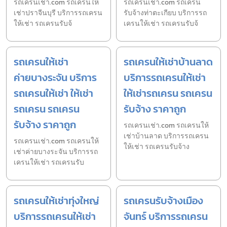
รถเครนเช่า.com รถเครนให้
รถเครนเช่า.com รถเครน
เช่าปราจีนบุรี บริการรถเครน
รับจ้างท่าตะเกียบ บริการรถ
ให้เช่า รถเครนรับจ้
เครนให้เช่า รถเครนรับจ้
รถเครนให้เช่า
รถเครนให้เช่าบ้านลาด
ค่ายบางระจัน บริการ
บริการรถเครนให้เช่า
รถเครนให้เช่า ให้เช่า
ให้เช่ารถเครน รถเครน
รถเครน รถเครน
รับจ้าง ราคาถูก
รับจ้าง ราคาถูก
รถเครนเช่า.com รถเครนให้
เช่าบ้านลาด บริการรถเครน
รถเครนเช่า.com รถเครนให้
ให้เช่า รถเครนรับจ้าง
เช่าค่ายบางระจัน บริการรถ
เครนให้เช่า รถเครนรับ
รถเครนให้เช่าทุ่งใหญ่
รถเครนรับจ้างเมือง
บริการรถเครนให้เช่า
จันทร์ บริการรถเครน