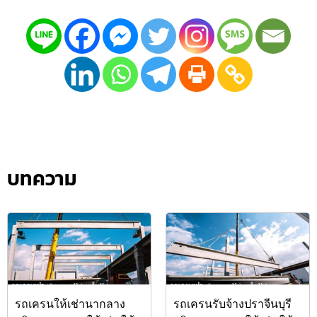
บทความ
รถเครนให้เช่านากลาง
รถเครนรับจ้างปราจีนบุรี