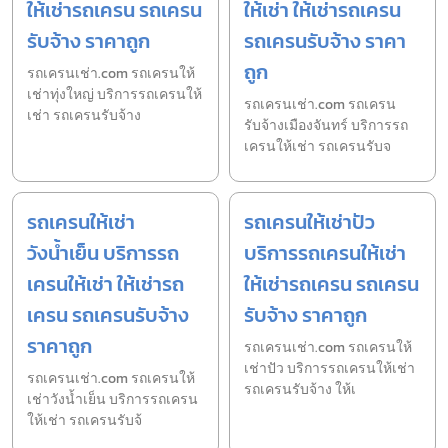
ให้เช่ารถเครน รถเครน
ให้เช่า ให้เช่ารถเครน
รับจ้าง ราคาถูก
รถเครนรับจ้าง ราคา
ถูก
รถเครนเช่า.com รถเครนให้
เช่าทุ่งใหญ่ บริการรถเครนให้
รถเครนเช่า.com รถเครน
เช่า รถเครนรับจ้าง
รับจ้างเมืองจันทร์ บริการรถ
เครนให้เช่า รถเครนรับจ
รถเครนให้เช่า
รถเครนให้เช่าปัว
วังน้ำเย็น บริการรถ
บริการรถเครนให้เช่า
เครนให้เช่า ให้เช่ารถ
ให้เช่ารถเครน รถเครน
เครน รถเครนรับจ้าง
รับจ้าง ราคาถูก
ราคาถูก
รถเครนเช่า.com รถเครนให้
เช่าปัว บริการรถเครนให้เช่า
รถเครนเช่า.com รถเครนให้
รถเครนรับจ้าง ให้เ
เช่าวังน้ำเย็น บริการรถเครน
ให้เช่า รถเครนรับจ้