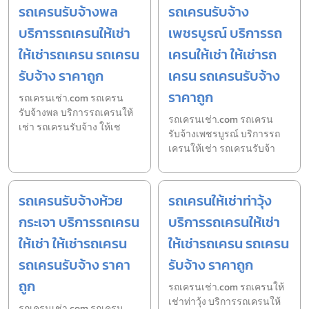
รถเครนรับจ้างพล
รถเครนรับจ้าง
บริการรถเครนให้เช่า
เพชรบูรณ์ บริการรถ
ให้เช่ารถเครน รถเครน
เครนให้เช่า ให้เช่ารถ
รับจ้าง ราคาถูก
เครน รถเครนรับจ้าง
ราคาถูก
รถเครนเช่า.com รถเครน
รับจ้างพล บริการรถเครนให้
รถเครนเช่า.com รถเครน
เช่า รถเครนรับจ้าง ให้เช
รับจ้างเพชรบูรณ์ บริการรถ
เครนให้เช่า รถเครนรับจ้า
รถเครนรับจ้างห้วย
รถเครนให้เช่าท่าวุ้ง
กระเจา บริการรถเครน
บริการรถเครนให้เช่า
ให้เช่า ให้เช่ารถเครน
ให้เช่ารถเครน รถเครน
รถเครนรับจ้าง ราคา
รับจ้าง ราคาถูก
ถูก
รถเครนเช่า.com รถเครนให้
เช่าท่าวุ้ง บริการรถเครนให้
รถเครนเช่า.com รถเครน