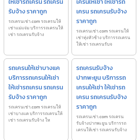
ให้เช่ารถเครน รถเครน
เครนให้เช่า ให้เช่ารถ
รับจ้าง ราคาถูก
เครน รถเครนรับจ้าง
ราคาถูก
รถเครนเช่า.com รถเครนให้
เช่าแม่แจ่ม บริการรถเครนให้
รถเครนเช่า.com รถเครนให้
เช่า รถเครนรับจ้าง
เช่าทุ่งหัวช้าง บริการรถเครน
ให้เช่า รถเครนรับจ
รถเครนให้เช่าบางแค
รถเครนรับจ้าง
บริการรถเครนให้เช่า
ปากพะยูน บริการรถ
ให้เช่ารถเครน รถเครน
เครนให้เช่า ให้เช่ารถ
รับจ้าง ราคาถูก
เครน รถเครนรับจ้าง
ราคาถูก
รถเครนเช่า.com รถเครนให้
เช่าบางแค บริการรถเครนให้
รถเครนเช่า.com รถเครน
เช่า รถเครนรับจ้าง ให
รับจ้างปากพะยูน บริการรถ
เครนให้เช่า รถเครนรับจ้าง