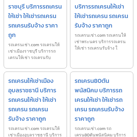
ราชบุรี บริการรถเครน
บริการรถเครนให้เช่า
ให้เช่า ให้เช่ารถเครน
ให้เช่ารถเครน รถเครน
รถเครนรับจ้าง ราคา
รับจ้าง ราคาถูก
ถูก
รถเครนเช่า.com รถเครนให้
เช่าพระนคร บริการรถเครน
รถเครนเช่า.com รถเครนให้
ให้เช่า รถเครนรับจ้าง ใ
เช่าเมืองราชบุรี บริการรถ
เครนให้เช่า รถเครนรับ
รถเครนให้เช่าเมือง
รถเครน80ตัน
อุบลราชธานี บริการ
พนัสนิคม บริการรถ
รถเครนให้เช่า ให้เช่า
เครนให้เช่า ให้เช่ารถ
รถเครน รถเครน
เครน รถเครนรับจ้าง
รับจ้าง ราคาถูก
ราคาถูก
รถเครนเช่า.com รถเครนให้
รถเครนเช่า.com รถ
เช่าเมืองอุบลราชธานี บริการ
เครน80ตันพนัสนิคม บริการ