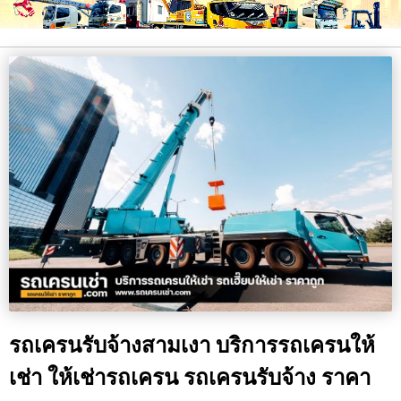
รถเครนรับจ้างสามเงา บริการรถเครนให้
เช่า ให้เช่ารถเครน รถเครนรับจ้าง ราคา