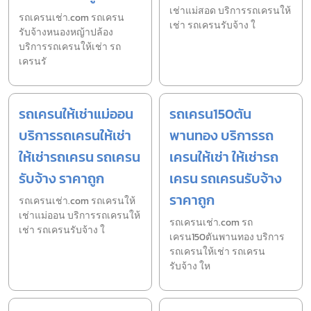
เช่าแม่สอด บริการรถเครนให้
รถเครนเช่า.com รถเครน
เช่า รถเครนรับจ้าง ใ
รับจ้างหนองหญ้าปล้อง
บริการรถเครนให้เช่า รถ
เครนรั
รถเครนให้เช่าแม่ออน
รถเครน150ตัน
บริการรถเครนให้เช่า
พานทอง บริการรถ
ให้เช่ารถเครน รถเครน
เครนให้เช่า ให้เช่ารถ
รับจ้าง ราคาถูก
เครน รถเครนรับจ้าง
ราคาถูก
รถเครนเช่า.com รถเครนให้
เช่าแม่ออน บริการรถเครนให้
รถเครนเช่า.com รถ
เช่า รถเครนรับจ้าง ใ
เครน150ตันพานทอง บริการ
รถเครนให้เช่า รถเครน
รับจ้าง ให