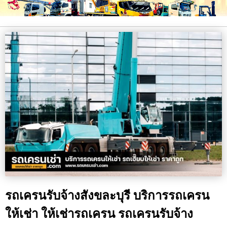
รถเครนรับจ้างสังขละบุรี บริการรถเครน
ให้เช่า ให้เช่ารถเครน รถเครนรับจ้าง