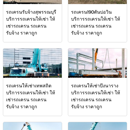
รถเครนรับจ้างสุพรรณบุรี
รถเครน190ตันบ่อวิน
บริการรถเครนให้เช่า ให้
บริการรถเครนให้เช่า ให้
เช่ารถเครน รถเครน
เช่ารถเครน รถเครน
รับจ้าง ราคาถูก
รับจ้าง ราคาถูก
รถเครนให้เช่าเทพสถิต
รถเครนให้เช่าบึงนาราง
บริการรถเครนให้เช่า ให้
บริการรถเครนให้เช่า ให้
เช่ารถเครน รถเครน
เช่ารถเครน รถเครน
รับจ้าง ราคาถูก
รับจ้าง ราคาถูก