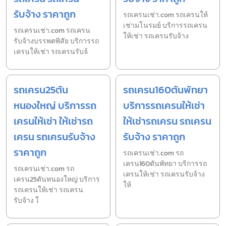
รับจ้าง ราคาถูก
รถเครนเช่า.com รถเครนให้
เช่ามโนรมย์ บริการรถเครน
รถเครนเช่า.com รถเครน
ให้เช่า รถเครนรับจ้าง
รับจ้างบรรพตพิสัย บริการรถ
เครนให้เช่า รถเครนรับจ้
รถเครน25ตัน
รถเครน160ตันพัทยา
หนองใหญ่ บริการรถ
บริการรถเครนให้เช่า
เครนให้เช่า ให้เช่ารถ
ให้เช่ารถเครน รถเครน
เครน รถเครนรับจ้าง
รับจ้าง ราคาถูก
ราคาถูก
รถเครนเช่า.com รถ
เครน160ตันพัทยา บริการรถ
รถเครนเช่า.com รถ
เครนให้เช่า รถเครนรับจ้าง
เครน25ตันหนองใหญ่ บริการ
ให้
รถเครนให้เช่า รถเครน
รับจ้าง ใ