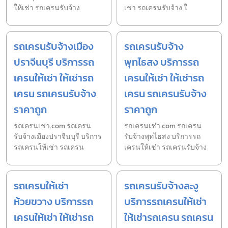
ให้เช่า รถเครนรับจ้าง
เช่า รถเครนรับจ้าง ใ
รถเครนรับจ้างเมือง
รถเครนรับจ้าง
ปราจีนบุรี บริการรถ
พุทไธสง บริการรถ
เครนให้เช่า ให้เช่ารถ
เครนให้เช่า ให้เช่ารถ
เครน รถเครนรับจ้าง
เครน รถเครนรับจ้าง
ราคาถูก
ราคาถูก
รถเครนเช่า.com รถเครน
รถเครนเช่า.com รถเครน
รับจ้างเมืองปราจีนบุรี บริการ
รับจ้างพุทไธสง บริการรถ
รถเครนให้เช่า รถเครน
เครนให้เช่า รถเครนรับจ้าง
รถเครนให้เช่า
รถเครนรับจ้างละงู
ห้วยขวาง บริการรถ
บริการรถเครนให้เช่า
เครนให้เช่า ให้เช่ารถ
ให้เช่ารถเครน รถเครน