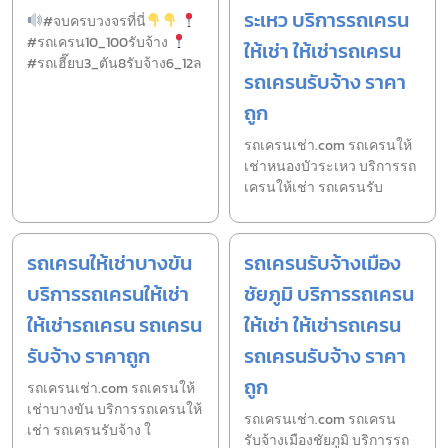
ระเหว บริการรถเครน
#จบครบวงจรที่นี่
#รถเครน10_100รับจ้าง
ให้เช่า ให้เช่ารถเครน
#รถเฮี๊ยบ3_ตัน8รับจ้าง6_12ล
รถเครนรับจ้าง ราคา
ถูก
รถเครนเช่า.com รถเครนให้
เช่าหนองบัวระเหว บริการรถ
เครนให้เช่า รถเครนรับ
รถเครนให้เช่าบางขัน
รถเครนรับจ้างเมือง
บริการรถเครนให้เช่า
ชัยภูมิ บริการรถเครน
ให้เช่ารถเครน รถเครน
ให้เช่า ให้เช่ารถเครน
รับจ้าง ราคาถูก
รถเครนรับจ้าง ราคา
ถูก
รถเครนเช่า.com รถเครนให้
เช่าบางขัน บริการรถเครนให้
รถเครนเช่า.com รถเครน
เช่า รถเครนรับจ้าง ใ
รับจ้างเมืองชัยภูมิ บริการรถ