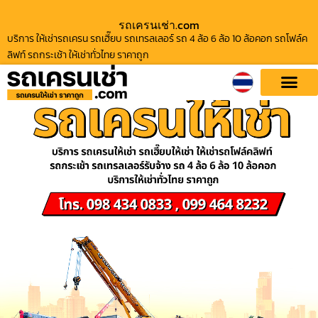
รถเครนเช่า.com
บริการ ให้เช่ารถเครน รถเฮี๊ยบ รถเทรลเลอร์ รถ 4 ล้อ 6 ล้อ 10 ล้อคอก รถโฟล์ค
ลิฟท์ รถกระเช้า ให้เช่าทั่วไทย ราคาถูก