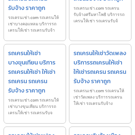
รับจ้าง ราคาถูก
รถเครนเช่า.com รถเครน
รับจ้างศรีมหาโพธิ บริการรถ
รถเครนเช่า.com รถเครนให้
เครนให้เช่า รถเครนรับจ้
เช่าบางคอแหลม บริการรถ
เครนให้เช่า รถเครนรับจ้า
รถเครนให้เช่า
รถเครนให้เช่าวัดเพลง
บางขุนเทียน บริการ
บริการรถเครนให้เช่า
รถเครนให้เช่า ให้เช่า
ให้เช่ารถเครน รถเครน
รถเครน รถเครน
รับจ้าง ราคาถูก
รับจ้าง ราคาถูก
รถเครนเช่า.com รถเครนให้
เช่าวัดเพลง บริการรถเครน
รถเครนเช่า.com รถเครนให้
ให้เช่า รถเครนรับจ้าง
เช่าบางขุนเทียน บริการรถ
เครนให้เช่า รถเครนรับจ