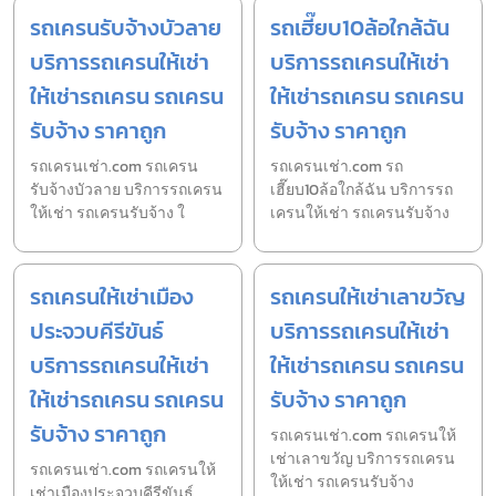
รถเครนรับจ้างบัวลาย
รถเฮี๊ยบ10ล้อใกล้ฉัน
บริการรถเครนให้เช่า
บริการรถเครนให้เช่า
ให้เช่ารถเครน รถเครน
ให้เช่ารถเครน รถเครน
รับจ้าง ราคาถูก
รับจ้าง ราคาถูก
รถเครนเช่า.com รถเครน
รถเครนเช่า.com รถ
รับจ้างบัวลาย บริการรถเครน
เฮี๊ยบ10ล้อใกล้ฉัน บริการรถ
ให้เช่า รถเครนรับจ้าง ใ
เครนให้เช่า รถเครนรับจ้าง
รถเครนให้เช่าเมือง
รถเครนให้เช่าเลาขวัญ
ประจวบคีรีขันธ์
บริการรถเครนให้เช่า
บริการรถเครนให้เช่า
ให้เช่ารถเครน รถเครน
ให้เช่ารถเครน รถเครน
รับจ้าง ราคาถูก
รับจ้าง ราคาถูก
รถเครนเช่า.com รถเครนให้
เช่าเลาขวัญ บริการรถเครน
รถเครนเช่า.com รถเครนให้
ให้เช่า รถเครนรับจ้าง
เช่าเมืองประจวบคีรีขันธ์