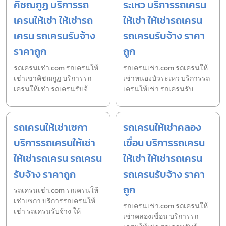
คิชฌกูฏ บริการรถ
ระเหว บริการรถเครน
เครนให้เช่า ให้เช่ารถ
ให้เช่า ให้เช่ารถเครน
เครน รถเครนรับจ้าง
รถเครนรับจ้าง ราคา
ราคาถูก
ถูก
รถเครนเช่า.com รถเครนให้
รถเครนเช่า.com รถเครนให้
เช่าเขาคิชฌกูฏ บริการรถ
เช่าหนองบัวระเหว บริการรถ
เครนให้เช่า รถเครนรับจ้
เครนให้เช่า รถเครนรับ
รถเครนให้เช่าเซกา
รถเครนให้เช่าคลอง
บริการรถเครนให้เช่า
เขื่อน บริการรถเครน
ให้เช่ารถเครน รถเครน
ให้เช่า ให้เช่ารถเครน
รับจ้าง ราคาถูก
รถเครนรับจ้าง ราคา
ถูก
รถเครนเช่า.com รถเครนให้
เช่าเซกา บริการรถเครนให้
รถเครนเช่า.com รถเครนให้
เช่า รถเครนรับจ้าง ให้
เช่าคลองเขื่อน บริการรถ