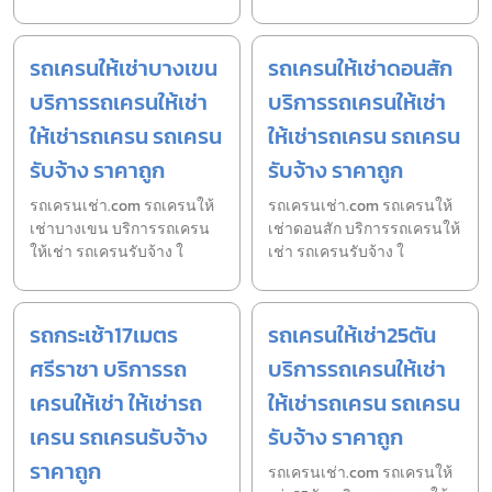
รถเครนให้เช่าบางเขน
รถเครนให้เช่าดอนสัก
บริการรถเครนให้เช่า
บริการรถเครนให้เช่า
ให้เช่ารถเครน รถเครน
ให้เช่ารถเครน รถเครน
รับจ้าง ราคาถูก
รับจ้าง ราคาถูก
รถเครนเช่า.com รถเครนให้
รถเครนเช่า.com รถเครนให้
เช่าบางเขน บริการรถเครน
เช่าดอนสัก บริการรถเครนให้
ให้เช่า รถเครนรับจ้าง ใ
เช่า รถเครนรับจ้าง ใ
รถกระเช้า17เมตร
รถเครนให้เช่า25ตัน
ศรีราชา บริการรถ
บริการรถเครนให้เช่า
เครนให้เช่า ให้เช่ารถ
ให้เช่ารถเครน รถเครน
เครน รถเครนรับจ้าง
รับจ้าง ราคาถูก
ราคาถูก
รถเครนเช่า.com รถเครนให้