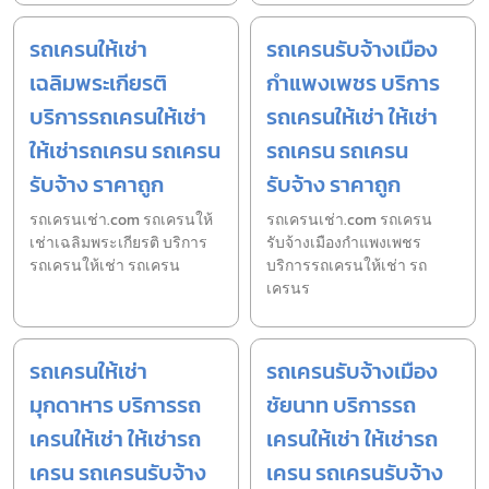
รถเครนให้เช่า
รถเครนรับจ้างเมือง
เฉลิมพระเกียรติ
กำแพงเพชร บริการ
บริการรถเครนให้เช่า
รถเครนให้เช่า ให้เช่า
ให้เช่ารถเครน รถเครน
รถเครน รถเครน
รับจ้าง ราคาถูก
รับจ้าง ราคาถูก
รถเครนเช่า.com รถเครนให้
รถเครนเช่า.com รถเครน
เช่าเฉลิมพระเกียรติ บริการ
รับจ้างเมืองกำแพงเพชร
รถเครนให้เช่า รถเครน
บริการรถเครนให้เช่า รถ
เครนร
รถเครนให้เช่า
รถเครนรับจ้างเมือง
มุกดาหาร บริการรถ
ชัยนาท บริการรถ
เครนให้เช่า ให้เช่ารถ
เครนให้เช่า ให้เช่ารถ
เครน รถเครนรับจ้าง
เครน รถเครนรับจ้าง