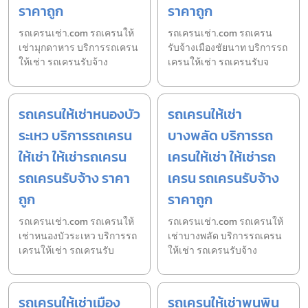
ราคาถูก
ราคาถูก
รถเครนเช่า.com รถเครนให้
รถเครนเช่า.com รถเครน
เช่ามุกดาหาร บริการรถเครน
รับจ้างเมืองชัยนาท บริการรถ
ให้เช่า รถเครนรับจ้าง
เครนให้เช่า รถเครนรับจ
รถเครนให้เช่าหนองบัว
รถเครนให้เช่า
ระเหว บริการรถเครน
บางพลัด บริการรถ
ให้เช่า ให้เช่ารถเครน
เครนให้เช่า ให้เช่ารถ
รถเครนรับจ้าง ราคา
เครน รถเครนรับจ้าง
ถูก
ราคาถูก
รถเครนเช่า.com รถเครนให้
รถเครนเช่า.com รถเครนให้
เช่าหนองบัวระเหว บริการรถ
เช่าบางพลัด บริการรถเครน
เครนให้เช่า รถเครนรับ
ให้เช่า รถเครนรับจ้าง
รถเครนให้เช่าเมือง
รถเครนให้เช่าพุนพิน