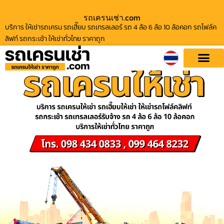
รถเครนเช่า.com
บริการ ให้เช่ารถเครน รถเฮี๊ยบ รถเทรลเลอร์ รถ 4 ล้อ 6 ล้อ 10 ล้อคอก รถโฟล์ค
ลิฟท์ รถกระเช้า ให้เช่าทั่วไทย ราคาถูก