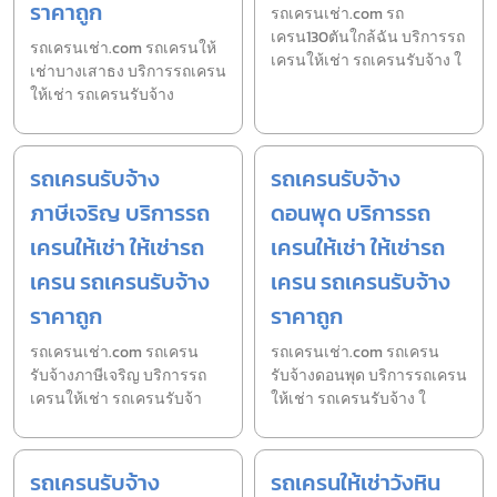
ราคาถูก
รถเครนเช่า.com รถ
เครน130ตันใกล้ฉัน บริการรถ
รถเครนเช่า.com รถเครนให้
เครนให้เช่า รถเครนรับจ้าง ใ
เช่าบางเสาธง บริการรถเครน
ให้เช่า รถเครนรับจ้าง
รถเครนรับจ้าง
รถเครนรับจ้าง
ภาษีเจริญ บริการรถ
ดอนพุด บริการรถ
เครนให้เช่า ให้เช่ารถ
เครนให้เช่า ให้เช่ารถ
เครน รถเครนรับจ้าง
เครน รถเครนรับจ้าง
ราคาถูก
ราคาถูก
รถเครนเช่า.com รถเครน
รถเครนเช่า.com รถเครน
รับจ้างภาษีเจริญ บริการรถ
รับจ้างดอนพุด บริการรถเครน
เครนให้เช่า รถเครนรับจ้า
ให้เช่า รถเครนรับจ้าง ใ
รถเครนรับจ้าง
รถเครนให้เช่าวังหิน