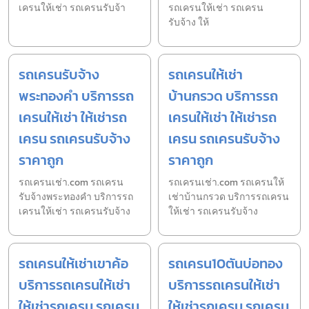
เครนให้เช่า รถเครนรับจ้า
รถเครนให้เช่า รถเครน
รับจ้าง ให้
รถเครนรับจ้าง
รถเครนให้เช่า
พระทองคำ บริการรถ
บ้านกรวด บริการรถ
เครนให้เช่า ให้เช่ารถ
เครนให้เช่า ให้เช่ารถ
เครน รถเครนรับจ้าง
เครน รถเครนรับจ้าง
ราคาถูก
ราคาถูก
รถเครนเช่า.com รถเครน
รถเครนเช่า.com รถเครนให้
รับจ้างพระทองคำ บริการรถ
เช่าบ้านกรวด บริการรถเครน
เครนให้เช่า รถเครนรับจ้าง
ให้เช่า รถเครนรับจ้าง
รถเครนให้เช่าเขาค้อ
รถเครน10ตันบ่อทอง
บริการรถเครนให้เช่า
บริการรถเครนให้เช่า
ให้เช่ารถเครน รถเครน
ให้เช่ารถเครน รถเครน