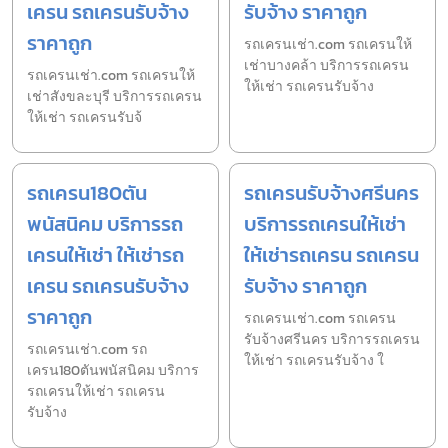
เครน รถเครนรับจ้าง
รับจ้าง ราคาถูก
ราคาถูก
รถเครนเช่า.com รถเครนให้
เช่าบางคล้า บริการรถเครน
รถเครนเช่า.com รถเครนให้
ให้เช่า รถเครนรับจ้าง
เช่าสังขละบุรี บริการรถเครน
ให้เช่า รถเครนรับจ้
รถเครน180ตัน
รถเครนรับจ้างศรีนคร
พนัสนิคม บริการรถ
บริการรถเครนให้เช่า
เครนให้เช่า ให้เช่ารถ
ให้เช่ารถเครน รถเครน
เครน รถเครนรับจ้าง
รับจ้าง ราคาถูก
ราคาถูก
รถเครนเช่า.com รถเครน
รับจ้างศรีนคร บริการรถเครน
รถเครนเช่า.com รถ
ให้เช่า รถเครนรับจ้าง ใ
เครน180ตันพนัสนิคม บริการ
รถเครนให้เช่า รถเครน
รับจ้าง