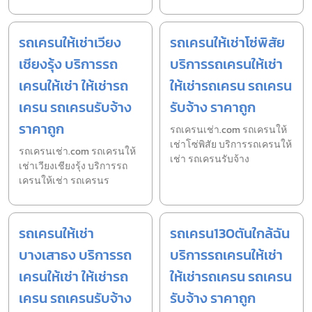
รถเครนให้เช่าเวียง
รถเครนให้เช่าโซ่พิสัย
เชียงรุ้ง บริการรถ
บริการรถเครนให้เช่า
เครนให้เช่า ให้เช่ารถ
ให้เช่ารถเครน รถเครน
เครน รถเครนรับจ้าง
รับจ้าง ราคาถูก
ราคาถูก
รถเครนเช่า.com รถเครนให้
เช่าโซ่พิสัย บริการรถเครนให้
รถเครนเช่า.com รถเครนให้
เช่า รถเครนรับจ้าง
เช่าเวียงเชียงรุ้ง บริการรถ
เครนให้เช่า รถเครนร
รถเครนให้เช่า
รถเครน130ตันใกล้ฉัน
บางเสาธง บริการรถ
บริการรถเครนให้เช่า
เครนให้เช่า ให้เช่ารถ
ให้เช่ารถเครน รถเครน
เครน รถเครนรับจ้าง
รับจ้าง ราคาถูก