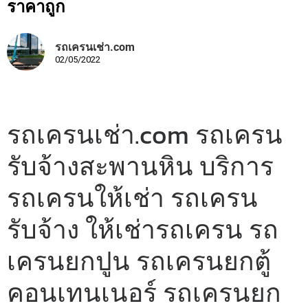
ราคาถูก
รถเครนเช่า.com
02/05/2022
รถเครนเช่า.com รถเครน
รับจ้างสะพานหิน บริการ
รถเครนให้เช่า รถเครน
รับจ้าง ให้เช่ารถเครน รถ
เครนยกปูน รถเครนยกตู้
คอนเทนเนอร์ รถเครนยก