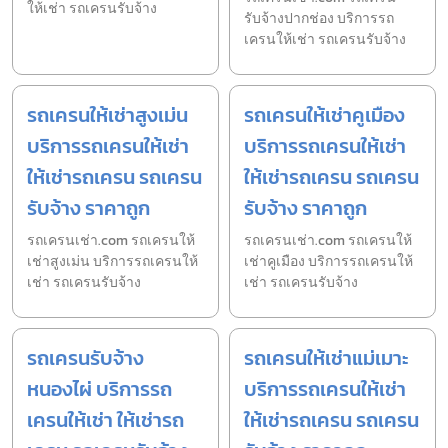
ให้เช่า รถเครนรับจ้าง
รับจ้างปากช่อง บริการรถ
เครนให้เช่า รถเครนรับจ้าง
รถเครนให้เช่าสูงเม่น
รถเครนให้เช่าคูเมือง
บริการรถเครนให้เช่า
บริการรถเครนให้เช่า
ให้เช่ารถเครน รถเครน
ให้เช่ารถเครน รถเครน
รับจ้าง ราคาถูก
รับจ้าง ราคาถูก
รถเครนเช่า.com รถเครนให้
รถเครนเช่า.com รถเครนให้
เช่าสูงเม่น บริการรถเครนให้
เช่าคูเมือง บริการรถเครนให้
เช่า รถเครนรับจ้าง
เช่า รถเครนรับจ้าง
รถเครนรับจ้าง
รถเครนให้เช่าแม่เมาะ
หนองไผ่ บริการรถ
บริการรถเครนให้เช่า
เครนให้เช่า ให้เช่ารถ
ให้เช่ารถเครน รถเครน