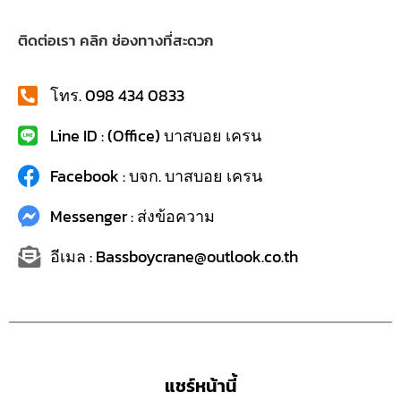
ติดต่อเรา คลิก ช่องทางที่สะดวก
โทร. 098 434 0833
Line ID : (Office) บาสบอย เครน
Facebook : บจก. บาสบอย เครน
Messenger : ส่งข้อความ
อีเมล : Bassboycrane@outlook.co.th
แชร์หน้านี้