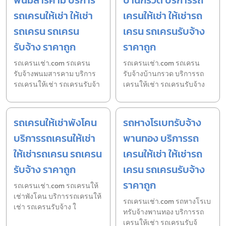
รถเครนให้เช่า ให้เช่า
เครนให้เช่า ให้เช่ารถ
รถเครน รถเครน
เครน รถเครนรับจ้าง
รับจ้าง ราคาถูก
ราคาถูก
รถเครนเช่า.com รถเครน
รถเครนเช่า.com รถเครน
รับจ้างพนมสารคาม บริการ
รับจ้างบ้านกรวด บริการรถ
รถเครนให้เช่า รถเครนรับจ้า
เครนให้เช่า รถเครนรับจ้าง
รถเครนให้เช่าพังโคน
รถหางโรเบทรับจ้าง
บริการรถเครนให้เช่า
พานทอง บริการรถ
ให้เช่ารถเครน รถเครน
เครนให้เช่า ให้เช่ารถ
รับจ้าง ราคาถูก
เครน รถเครนรับจ้าง
ราคาถูก
รถเครนเช่า.com รถเครนให้
เช่าพังโคน บริการรถเครนให้
รถเครนเช่า.com รถหางโรเบ
เช่า รถเครนรับจ้าง ใ
ทรับจ้างพานทอง บริการรถ
เครนให้เช่า รถเครนรับจ้