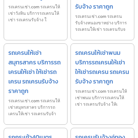
รับจ้าง ราคาถูก
รถเครนเช่า.com รถเครนให้
เช่าวังหิน บริการรถเครนให้
รถเครนเช่า.com รถเครน
เช่า รถเครนรับจ้าง ใ
รับจ้างหนองขาหย่าง บริการ
รถเครนให้เช่า รถเครนรับจ
รถเครนให้เช่า
รถเครนให้เช่าพนม
สมุทรสาคร บริการรถ
บริการรถเครนให้เช่า
เครนให้เช่า ให้เช่ารถ
ให้เช่ารถเครน รถเครน
เครน รถเครนรับจ้าง
รับจ้าง ราคาถูก
ราคาถูก
รถเครนเช่า.com รถเครนให้
เช่าพนม บริการรถเครนให้
รถเครนเช่า.com รถเครนให้
เช่า รถเครนรับจ้าง ให้เ
เช่าสมุทรสาคร บริการรถ
เครนให้เช่า รถเครนรับจ้า
รถกระเช้า40เมตร
รถเครนรับจ้างอู่ทอง