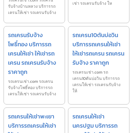
รถเครนเช่า.com รถเครน
เช่า รถเครนรับจ้าง ให
รับจ้างบ้านหลวง บริการรถ
เครนให้เช่า รถเครนรับจ้าง
รถเครนรับจ้าง
รถเครน10ตันบ่อวิน
โพธิ์ทอง บริการรถ
บริการรถเครนให้เช่า
เครนให้เช่า ให้เช่ารถ
ให้เช่ารถเครน รถเครน
เครน รถเครนรับจ้าง
รับจ้าง ราคาถูก
ราคาถูก
รถเครนเช่า.com รถ
เครน10ตันบ่อวิน บริการรถ
รถเครนเช่า.com รถเครน
เครนให้เช่า รถเครนรับจ้าง
รับจ้างโพธิ์ทอง บริการรถ
ให้
เครนให้เช่า รถเครนรับจ้าง
รถเครนให้เช่าพะเยา
รถเครนให้เช่า
บริการรถเครนให้เช่า
นครปฐม บริการรถ