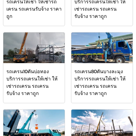
รถเครนให้เช่า ให้เช่ารถ
บริการรถเครนให้เช่า ให้
เครน รถเครนรับจ้าง ราคา
เช่ารถเครน รถเครน
ถูก
รับจ้าง ราคาถูก
รถเครน10ตันบ่อทอง
รถเครน80ตันบางละมุง
บริการรถเครนให้เช่า ให้
บริการรถเครนให้เช่า ให้
เช่ารถเครน รถเครน
เช่ารถเครน รถเครน
รับจ้าง ราคาถูก
รับจ้าง ราคาถูก