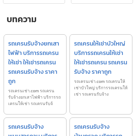
บทความ
รถเครนรับจ้างยกเสา
รถเครนให้เช่าบัวใหญ่
ไฟฟ้า บริการรถเครน
บริการรถเครนให้เช่า
ให้เช่า ให้เช่ารถเครน
ให้เช่ารถเครน รถเครน
รถเครนรับจ้าง ราคา
รับจ้าง ราคาถูก
ถูก
รถเครนเช่า.com รถเครนให้
เช่าบัวใหญ่ บริการรถเครนให้
รถเครนเช่า.com รถเครน
เช่า รถเครนรับจ้าง
รับจ้างยกเสาไฟฟ้า บริการรถ
เครนให้เช่า รถเครนรับจ้
รถเครนรับจ้าง
รถเครนรับจ้าง
พนมสารคาม บริการ
บ้านกรวด บริการรถ