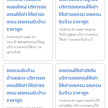
หนองใหญ่ บริการรถ
บริการรถเครนให้เช่า
เครนให้เช่า ให้เช่ารถ
ให้เช่ารถเครน รถเครน
เครน รถเครนรับจ้าง
รับจ้าง ราคาถูก
ราคาถูก
รถเครนเช่า.com รถเครน
รับจ้างอู่ทอง บริการรถเครน
รถเครนเช่า.com รถ
ให้เช่า รถเครนรับจ้าง ใ
กระเช้า40เมตรหนองใหญ่
บริการรถเครนให้เช่า รถ
เครนรับจ้
รถเครนรับจ้าง
รถเครนให้เช่า25ตัน
บ้านหลวง บริการรถ
บริการรถเครนให้เช่า
เครนให้เช่า ให้เช่ารถ
ให้เช่ารถเครน รถเครน
เครน รถเครนรับจ้าง
รับจ้าง ราคาถูก
ราคาถูก
รถเครนเช่า.com รถเครนให้
เช่า25ตัน บริการรถเครนให้