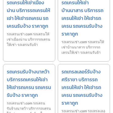
รถเครนให้เช่าเมือง
รถเครนให้เช่า
น่าน บริการรถเครนให้
บ้านนาสาร บริการรถ
เช่า ให้เช่ารถเครน รถ
เครนให้เช่า ให้เช่ารถ
เครนรับจ้าง ราคาถูก
เครน รถเครนรับจ้าง
ราคาถูก
รถเครนเช่า.com รถเครนให้
เช่าเมืองน่าน บริการรถเครน
รถเครนเช่า.com รถเครนให้
ให้เช่า รถเครนรับจ้า
เช่าบ้านนาสาร บริการรถ
เครนให้เช่า รถเครนรับจ้า
รถเครนรับจ้างนาหว้า
รถเทรลเลอร์รับจ้าง
บริการรถเครนให้เช่า
ศรีราชา บริการรถ
ให้เช่ารถเครน รถเครน
เครนให้เช่า ให้เช่ารถ
รับจ้าง ราคาถูก
เครน รถเครนรับจ้าง
ราคาถูก
รถเครนเช่า.com รถเครน
รับจ้างนาหว้า บริการรถเครน
รถเครนเช่า.com รถเทรลเลอ