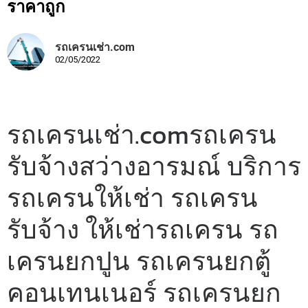
ราคาถูก
รถเครนเช่า.com
02/05/2022
รถเครนเช่า.comรถเครน
รับจ้างสว่างอารมณ์ บริการ
รถเครนให้เช่า รถเครน
รับจ้าง ให้เช่ารถเครน รถ
เครนยกปูน รถเครนยกตู้
คอนเทนเนอร์ รถเครนยก