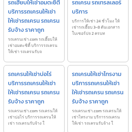
รถเฮี๊ยบให้เช่าอมตะซิตี้
รถเครน รถเทรลเลอร์
บริการรถเครนให้เช่า
บริการ
ให้เช่ารถเครน รถเครน
บริการให้เช่า 24 ชั่วโมง ให้
เช่ารถเฮี๊ยบ 3-8 ตันเอกสาร
รับจ้าง ราคาถูก
ใบเซอร์ปจ 2 ครบท
รถเครนเช่า.com รถเฮี๊ยบให้
เช่าอมตะซิตี้ บริการรถเครน
ให้เช่า รถเครนรับจ
รถเครนให้เช่าบ่อไร่
รถเครนให้เช่าไทรงาม
บริการรถเครนให้เช่า
บริการรถเครนให้เช่า
ให้เช่ารถเครน รถเครน
ให้เช่ารถเครน รถเครน
รับจ้าง ราคาถูก
รับจ้าง ราคาถูก
รถเครนเช่า.com รถเครนให้
รถเครนเช่า.com รถเครนให้
เช่าบ่อไร่ บริการรถเครนให้
เช่าไทรงาม บริการรถเครน
เช่า รถเครนรับจ้าง ใ
ให้เช่า รถเครนรับจ้าง ใ